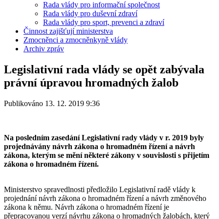
Rada vlády pro informační společnost
Rada vlády pro duševní zdraví
Rada vlády pro sport, prevenci a zdraví
Činnost zajišťují ministerstva
Zmocněnci a zmocněnkyně vlády
Archiv zpráv
Legislativní rada vlády se opět zabývala
právní úpravou hromadných žalob
Publikováno 13. 12. 2019 9:36
Na posledním zasedání Legislativní rady vlády v r. 2019 byly
projednávány návrh zákona o hromadném řízení a návrh
zákona, kterým se mění některé zákony v souvislosti s přijetím
zákona o hromadném řízení.
Ministerstvo spravedlnosti předložilo Legislativní radě vlády k
projednání návrh zákona o hromadném řízení a návrh změnového
zákona k němu. Návrh zákona o hromadném řízení je
přepracovanou verzí návrhu zákona o hromadných žalobách, který