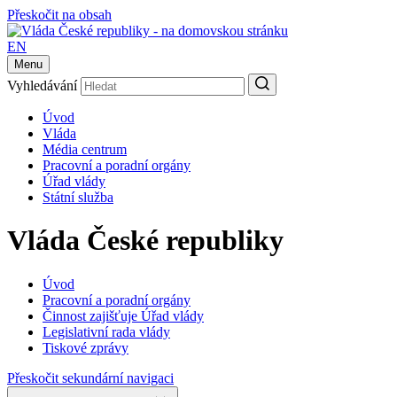
Přeskočit na obsah
EN
Menu
Vyhledávání
Úvod
Vláda
Média centrum
Pracovní a poradní orgány
Úřad vlády
Státní služba
Vláda České republiky
Úvod
Pracovní a poradní orgány
Činnost zajišťuje Úřad vlády
Legislativní rada vlády
Tiskové zprávy
Přeskočit sekundární navigaci