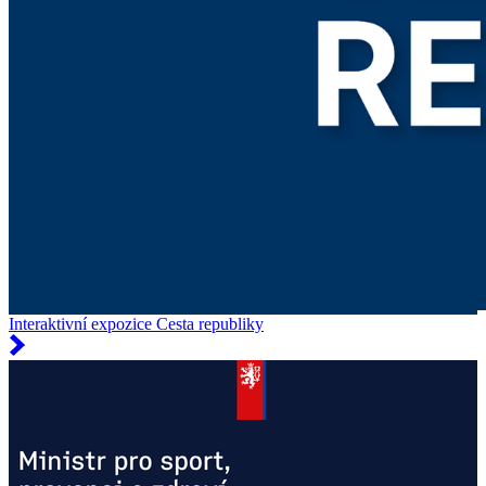
Interaktivní expozice Cesta republiky