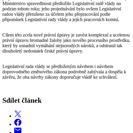
Ministerstvo spravedlnosti předložilo Legislativní radě vlády na
podzim tohoto roku; jeho projednávání bylo ovšem Legislativní
radou vlády přerušeno za účelem jeho přepracování podle
připomínek Legislativní rady vlády a jejích pracovních komisí.
Cílem této zcela nové právní úpravy je zavést komplexní a ucelenou
právní úpravu hromadné žaloby jako nového procesního prostředku,
který by usnadnil vymáhání stejnorodých nároků, a odstranil tak
dlouholetý nedostatek české právní úpravy.
Legislativní rada vlády se předloženým návrhem i návrhem
doprovodného změnového zákona podrobně zabývala a dospěla k
závěru, že oba návrhy zákony doporučuje vládě ke schválení.
Sdílet článek