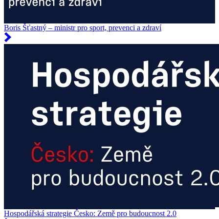
Boris Šťastný – ministr pro sport, prevenci a zdraví
Hospodářská strategie Česko: Země pro budoucnost 2.0