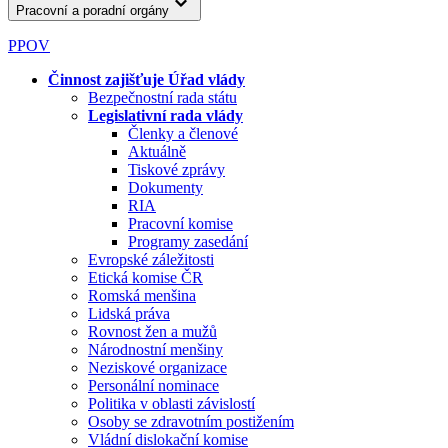
Pracovní a poradní orgány
PPOV
Činnost zajišťuje Úřad vlády
Bezpečnostní rada státu
Legislativní rada vlády
Členky a členové
Aktuálně
Tiskové zprávy
Dokumenty
RIA
Pracovní komise
Programy zasedání
Evropské záležitosti
Etická komise ČR
Romská menšina
Lidská práva
Rovnost žen a mužů
Národnostní menšiny
Neziskové organizace
Personální nominace
Politika v oblasti závislostí
Osoby se zdravotním postižením
Vládní dislokační komise