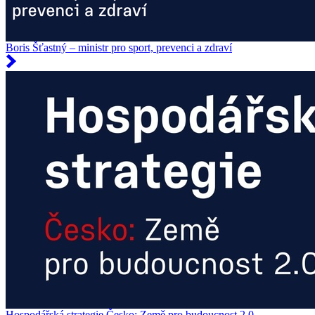
Boris Šťastný – ministr pro sport, prevenci a zdraví
Hospodářská strategie Česko: Země pro budoucnost 2.0