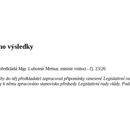
ho výsledky
(předkládá Mgr. Lubomír Metnar, ministr vnitra) - čj. 23/26
aby do něj předkladatel zapracoval připomínky vznesené Legislativní r
by k němu zpracováno stanovisko předsedy Legislativní rady vlády. Podl