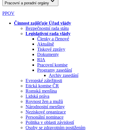
Pracovní a poradní orgány
PPOV
Činnost zajišťuje Úřad vlády
Bezpečnostní rada státu
Legislativní rada vlády
Členky a členové
Aktuálně
Tiskové zprávy
Dokumenty
RIA
Pracovní komise
Programy zasedání
Archiv zasedání
Evropské záležitosti
Etická komise ČR
Romská menšina
Lidská práva
Rovnost žen a mužů
Národnostní menšiny
Neziskové organizace
Personální nominace
Politika v oblasti závislostí
Osoby se zdravotním postižením