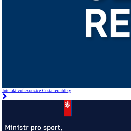
Interaktivní expozice Cesta republiky