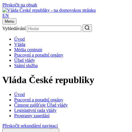
Přeskočit na obsah
EN
Menu
Vyhledávání
Úvod
Vláda
Média centrum
Pracovní a poradní orgány
Úřad vlády
Státní služba
Vláda České republiky
Úvod
Pracovní a poradní orgány
Činnost zajišťuje Úřad vlády
Legislativní rada vlády
Programy zasedání
Přeskočit sekundární navigaci