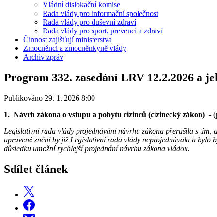
Vládní dislokační komise
Rada vlády pro informační společnost
Rada vlády pro duševní zdraví
Rada vlády pro sport, prevenci a zdraví
Činnost zajišťují ministerstva
Zmocněnci a zmocněnkyně vlády
Archiv zpráv
Program 332. zasedání LRV 12.2.2026 a je
Publikováno 29. 1. 2026 8:00
1.
Návrh
zákona o vstupu a pobytu cizinců (cizinecký zákon)
- 
Legislativní rada vlády projednávání návrhu zákona přerušila s tím, 
upravené znění by již Legislativní rada vlády neprojednávala a bylo 
důsledku umožní rychlejší projednání návrhu zákona vládou.
Sdílet článek