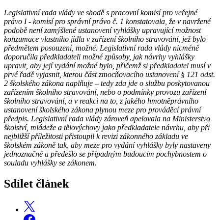
Legislativní rada vlády ve shodě s pracovní komisí pro veřejné
právo I - komisí pro správní právo č. 1 konstatovala, že v navržené
podobě není zamýšlené ustanovení vyhlášky upravující možnost
konzumace vlastního jídla v zařízení školního stravování, jež bylo
předmětem posouzení, možné. Legislativní rada vlády nicméně
doporučila předkladateli možné způsoby, jak návrhy vyhlášky
upravit, aby její vydání možné bylo, přičemž si předkladatel musí v
prvé řadě vyjasnit, kterou část zmocňovacího ustanovení § 121 odst.
2 školského zákona naplňuje – tedy zda jde o službu poskytovanou
zařízením školního stravování, nebo o podmínky provozu zařízení
školního stravování, a v reakci na to, z jakého hmotněprávního
ustanovení školského zákona plynou meze pro prováděcí právní
předpis. Legislativní rada vlády zároveň apelovala na Ministerstvo
školství, mládeže a tělovýchovy jako předkladatele návrhu, aby při
nejbližší příležitosti přistoupil k revizi zákonného základu ve
školském zákoně tak, aby meze pro vydání vyhlášky byly nastaveny
jednoznačně a předešlo se případným budoucím pochybnostem o
souladu vyhlášky se zákonem.
Sdílet článek