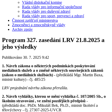
Vládní dislokační komise
Rada vlády pro informační společnost
Rada vlády pro duševní zdraví
Rada vlády pro sport, prevenci a zdraví
Činnost zajišťují ministerstva
Zmocněnci a zmocněnkyně vlády
Archiv zpráv
Program 327. zasedání LRV 21.8.2025 a
jeho výsledky
Publikováno 30. 7. 2025 9:42
1. Návrh zákona o některých podmínkách poskytování
mediálních služeb a o změně některých souvisejících zákonů
(zákon o mediálních službách)
-
(předkládá Mgr. Martin Baxa,
ministr kultury) - čj. 485/25
LRV projednání návrhu zákona přerušila.
2. Návrh vyhlášky, kterou se mění vyhláška č. 107/2005 Sb., o
školním stravování , ve znění pozdějších předpisů
-
(předkládá doc. PhDr. Mikuláš Bek, Ph.D., ministr školství a
tělovýchovy - čj. 27307-2025-UVCR