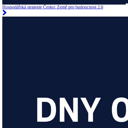
Hospodářská strategie Česko: Země pro budoucnost 2.0