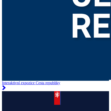
Interaktivní expozice Cesta republiky