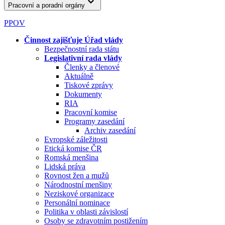
Pracovní a poradní orgány
PPOV
Činnost zajišťuje Úřad vlády
Bezpečnostní rada státu
Legislativní rada vlády
Členky a členové
Aktuálně
Tiskové zprávy
Dokumenty
RIA
Pracovní komise
Programy zasedání
Archiv zasedání
Evropské záležitosti
Etická komise ČR
Romská menšina
Lidská práva
Rovnost žen a mužů
Národnostní menšiny
Neziskové organizace
Personální nominace
Politika v oblasti závislostí
Osoby se zdravotním postižením