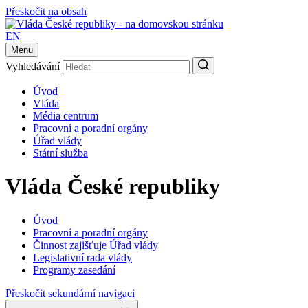
Přeskočit na obsah
EN
Menu
Vyhledávání
Úvod
Vláda
Média centrum
Pracovní a poradní orgány
Úřad vlády
Státní služba
Vláda České republiky
Úvod
Pracovní a poradní orgány
Činnost zajišťuje Úřad vlády
Legislativní rada vlády
Programy zasedání
Přeskočit sekundární navigaci