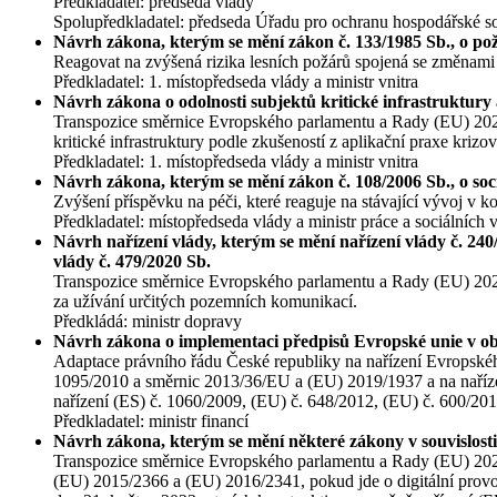
Předkladatel: předseda vlády
Spolupředkladatel: předseda Úřadu pro ochranu hospodářské s
Návrh zákona, kterým se mění zákon č. 133/1985 Sb., o pož
Reagovat na zvýšená rizika lesních požárů spojená se změnami 
Předkladatel: 1. místopředseda vlády a ministr vnitra
Návrh zákona o odolnosti subjektů kritické infrastruktury
Transpozice směrnice Evropského parlamentu a Rady (EU) 2022/
kritické infrastruktury podle zkušeností z aplikační praxe kriz
Předkladatel: 1. místopředseda vlády a ministr vnitra
Návrh zákona, kterým se mění zákon č. 108/2006 Sb., o soci
Zvýšení příspěvku na péči, které reaguje na stávající vývoj v k
Předkladatel: místopředseda vlády a ministr práce a sociálních 
Návrh nařízení vlády, kterým se mění nařízení vlády č. 240
vlády č. 479/2020 Sb.
Transpozice směrnice Evropského parlamentu a Rady (EU) 2022
za užívání určitých pozemních komunikací.
Předkládá: ministr dopravy
Návrh zákona o implementaci předpisů Evropské unie v oblas
Adaptace právního řádu České republiky na nařízení Evropskéh
1095/2010 a směrnic 2013/36/EU a (EU) 2019/1937 a na naříze
nařízení (ES) č. 1060/2009, (EU) č. 648/2012, (EU) č. 600/20
Předkladatel: ministr financí
Návrh zákona, kterým se mění některé zákony v souvislosti 
Transpozice směrnice Evropského parlamentu a Rady (EU) 202
(EU) 2015/2366 a (EU) 2016/2341, pokud jde o digitální provo