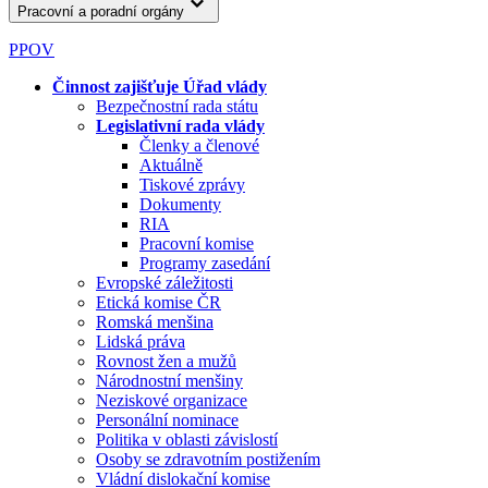
Pracovní a poradní orgány
PPOV
Činnost zajišťuje Úřad vlády
Bezpečnostní rada státu
Legislativní rada vlády
Členky a členové
Aktuálně
Tiskové zprávy
Dokumenty
RIA
Pracovní komise
Programy zasedání
Evropské záležitosti
Etická komise ČR
Romská menšina
Lidská práva
Rovnost žen a mužů
Národnostní menšiny
Neziskové organizace
Personální nominace
Politika v oblasti závislostí
Osoby se zdravotním postižením
Vládní dislokační komise