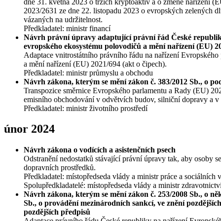
dne 31. května 2023 o trzích kryptoaktiv a o změně nařízení
2023/2631 ze dne 22. listopadu 2023 o evropských zelených dl
vázaných na udržitelnost.
Předkladatel: ministr financí
Návrh právní úpravy adaptující právní řád České republik
evropského ekosystému polovodičů a mění nařízení (EU) 20
Adaptace vnitrostátního právního řádu na nařízení Evropského
a mění nařízení (EU) 2021/694 (akt o čipech).
Předkladatel: ministr průmyslu a obchodu
Návrh zákona, kterým se mění zákon č. 383/2012 Sb., o po
Transpozice směrnice Evropského parlamentu a Rady (EU) 2023
emisního obchodování v odvětvích budov, silniční dopravy a v 
Předkladatel: ministr životního prostředí
únor 2024
Návrh zákona o vodících a asistenčních psech
Odstranění nedostatků stávající právní úpravy tak, aby osoby s
dopravních prostředků.
Předkladatel: místopředseda vlády a ministr práce a sociálních 
Spolupředkladatelé: místopředseda vlády a ministr zdravotnictví
Návrh zákona, kterým se mění zákon č. 253/2008 Sb., o někte
Sb., o provádění mezinárodních sankcí, ve znění pozdějších
pozdějších předpisů
Adaptace právního řádu České republiky na nařízení Evropské