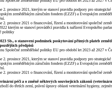
lánu Společné zemědělské politiky EU pro období let 2023 až 2027 v Čes
. prosince 2021, kterým se stanoví pravidla podpory pro strategické 
 Evropským zemědělským záručním fondem (EZZF) a Evropským zeměděl
ní.
. prosince 2021 o financování, řízení a monitorování společné zemědě
2022 kterým se stanoví prováděcí pravidla k nařízení Evropského parl
é politiky
/2023 Sb., o stanovení podmínek poskytování přímých plateb zemědě
 pozdějších předpisů
lánu Společné zemědělské politiky EU pro období let 2023 až 2027 v Čes
. prosince 2021, kterým se stanoví pravidla podpory pro strategické 
 Evropským zemědělským záručním fondem (EZZF) a Evropským zeměděl
ní.
. prosince 2021 o financování, řízení a monitorování společné zemědě
rinární péči a o změně některých souvisejících zákonů (veterinárn
oží do třetích zemí, právní úpravy oblasti veterinární hygieny, zejména