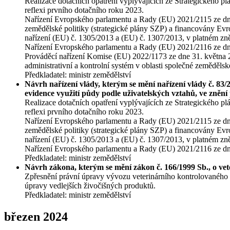
Realizace dotačních opatření vyplývajících ze Strategického p
reflexi prvního dotačního roku 2023.
Nařízení Evropského parlamentu a Rady (EU) 2021/2115 ze dne 2
zemědělské politiky (strategické plány SZP) a financovány
nařízení (EU) č. 1305/2013 a (EU) č. 1307/2013, v platném zně
Nařízení Evropského parlamentu a Rady (EU) 2021/2116 ze dne 2
Prováděcí nařízení Komise (EU) 2022/1173 ze dne 31. května 
administrativní a kontrolní systém v oblasti společné zemědělsk
Předkladatel: ministr zemědělství
Návrh nařízení vlády, kterým se mění nařízení vlády č. 83
evidence využití půdy podle uživatelských vztahů, ve znění
Realizace dotačních opatření vyplývajících ze Strategického p
reflexi prvního dotačního roku 2023.
Nařízení Evropského parlamentu a Rady (EU) 2021/2115 ze dne 2
zemědělské politiky (strategické plány SZP) a financovány
nařízení (EU) č. 1305/2013 a (EU) č. 1307/2013, v platném zně
Nařízení Evropského parlamentu a Rady (EU) 2021/2116 ze dne 2
Předkladatel: ministr zemědělství
Návrh zákona, kterým se mění zákon č. 166/1999 Sb., o vete
Zpřesnění právní úpravy vývozu veterinárního kontrolovaného zb
úpravy vedlejších živočišných produktů.
Předkladatel: ministr zemědělství
březen 2024