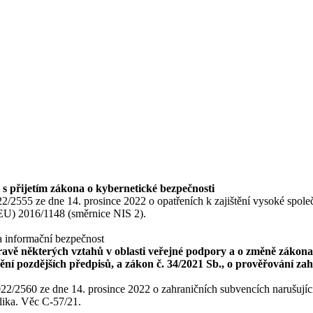
 s přijetím zákona o kybernetické bezpečnosti
2555 ze dne 14. prosince 2022 o opatřeních k zajištění vysoké spole
(EU) 2016/1148 (směrnice NIS 2).
a informační bezpečnost
ravě některých vztahů v oblasti veřejné podpory a o změně zákona
ění pozdějších předpisů, a zákon č. 34/2021 Sb., o prověřování zah
/2560 ze dne 14. prosince 2022 o zahraničních subvencích narušujícíc
blika. Věc C-57/21.