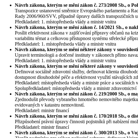
Návrh zákona, kterým se mění zákon č. 273/2008 Sb., o Polic
Transpozice ustanovení směrnice Evropského parlamentu a Ra
Rady 2006/960/SVV, případně úpravy dalších transpozičních u
Předkladatel: 1. místopředseda vlády a ministr vnitra
Návrh zákona, kterým se mění zákon č. 14/2021 Sb., o nak
Posílit efektivnost zákona v zajišťování přípravy občanů na krizo
variabilitu témat a celkovou přístupnost systému střelecké přípra
Předkladatel: 1. místopředseda vlády a ministr vnitra
Návrh zákona, kterým se mění některé zákony v souvislosti 
Upravit terminologii a dotčené instituty v zákonech přímo nava
Předkladatel: 1. místopředseda vlády a ministr vnitra
Návrh zákona, kterým se mění některé zákony v souvislosti
Definovat sociálně zdravotní služby, definovat klienta dlouhod
dostupnost dlouhodobé péče a efektivnost využití stávajících zd
Předkladatel: místopředseda vlády a ministr práce a sociálních 
Spolupředkladatel: místopředseda vlády a ministr zdravotnictví
Návrh zákona, kterým se mění zákon č. 219/2000 Sb., o maj
Zjednodušit převody vybraného hmotného nemovitého majetku 
evidovaných v katastru nemovitostí.
Předkladatel: ministr financí
Návrh zákona, kterým se mění zákon č. 170/2018 Sb., o distr
Přizpůsobení právní úpravy činnosti pojistníků při nabízení
Předkladatel: ministr financí
Návrh zákona, kterým se mění zákon č. 300/2013 Sb., o Voje