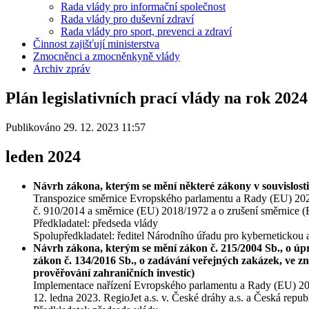
Rada vlády pro informační společnost
Rada vlády pro duševní zdraví
Rada vlády pro sport, prevenci a zdraví
Činnost zajišťují ministerstva
Zmocněnci a zmocněnkyně vlády
Archiv zpráv
Plán legislativních prací vlády na rok 2024
Publikováno 29. 12. 2023 11:57
leden 2024
Návrh zákona, kterým se mění některé zákony v souvislosti
Transpozice směrnice Evropského parlamentu a Rady (EU) 2022/
č. 910/2014 a směrnice (EU) 2018/1972 a o zrušení směrnice 
Předkladatel: předseda vlády
Spolupředkladatel: ředitel Národního úřadu pro kybernetickou 
Návrh zákona, kterým se mění zákon č. 215/2004 Sb., o úp
zákon č. 134/2016 Sb., o zadávání veřejných zakázek, ve zn
prověřování zahraničních investic)
Implementace nařízení Evropského parlamentu a Rady (EU) 2022
12. ledna 2023. RegioJet a.s. v. České dráhy a.s. a Česká repu