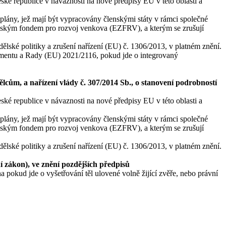
ké republice v návaznosti na nové předpisy EU v této oblasti a
plány, jež mají být vypracovány členskými státy v rámci společné
ským fondem pro rozvoj venkova (EZFRV), a kterým se zrušují
lské politiky a zrušení nařízení (EU) č. 1306/2013, v platném znění.
amentu a Rady (EU) 2021/2116, pokud jde o integrovaný
lcům, a nařízení vlády č. 307/2014 Sb., o stanovení podrobností
ké republice v návaznosti na nové předpisy EU v této oblasti a
plány, jež mají být vypracovány členskými státy v rámci společné
ským fondem pro rozvoj venkova (EZFRV), a kterým se zrušují
lské politiky a zrušení nařízení (EU) č. 1306/2013, v platném znění.
í zákon), ve znění pozdějších předpisů
 pokud jde o vyšetřování těl ulovené volně žijící zvěře, nebo právní