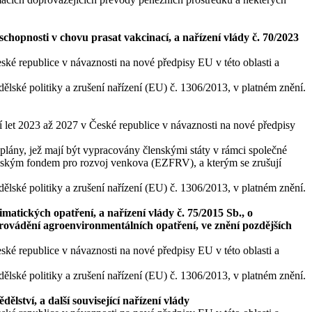
chopnosti v chovu prasat vakcinací, a nařízení vlády č. 70/2023
ké republice v návaznosti na nové předpisy EU v této oblasti a
lské politiky a zrušení nařízení (EU) č. 1306/2013, v platném znění.
 let 2023 až 2027 v České republice v návaznosti na nové předpisy
plány, jež mají být vypracovány členskými státy v rámci společné
ským fondem pro rozvoj venkova (EZFRV), a kterým se zrušují
lské politiky a zrušení nařízení (EU) č. 1306/2013, v platném znění.
atických opatření, a nařízení vlády č. 75/2015 Sb., o
ovádění agroenvironmentálních opatření, ve znění pozdějších
ké republice v návaznosti na nové předpisy EU v této oblasti a
lské politiky a zrušení nařízení (EU) č. 1306/2013, v platném znění.
lství, a další související nařízení vlády