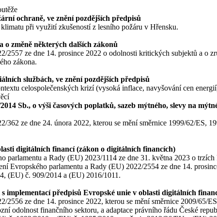
outěže
ární ochraně, ve znění pozdějších předpisů
klimatu při využití zkušeností z lesního požáru v Hřensku.
 a o změně některých dalších zákonů
2557 ze dne 14. prosince 2022 o odolnosti kritických subjektů a o zr
ového zákona.
álních službách, ve znění pozdějších předpisů
ontextu celospolečenských krizí (vysoká inflace, navyšování cen energií
věcí
/2014 Sb., o výši časových poplatků, sazeb mýtného, slevy na mýtn
/362 ze dne 24. února 2022, kterou se mění směrnice 1999/62/ES, 19
ti digitálních financí (zákon o digitálních financích)
o parlamentu a Rady (EU) 2023/1114 ze dne 31. května 2023 o trzích 
ní Evropského parlamentu a Rady (EU) 2022/2554 ze dne 14. prosince 2
14, (EU) č. 909/2014 a (EU) 2016/1011.
s implementací předpisů Evropské unie v oblasti digitálních financ
2/2556 ze dne 14. prosince 2022, kterou se mění směrnice 2009/65/
zní odolnost finančního sektoru, a adaptace právního řádu České rep