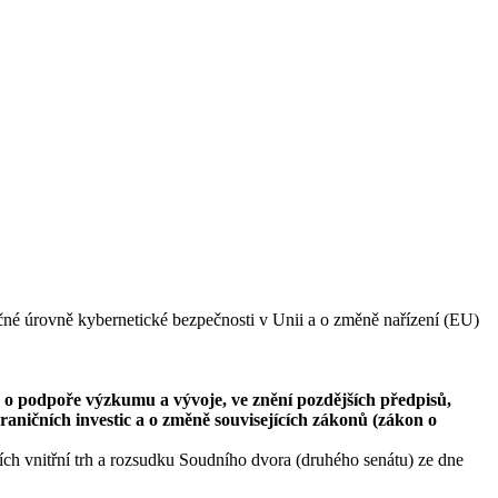
čné úrovně kybernetické bezpečnosti v Unii a o změně nařízení (EU)
 o podpoře výzkumu a vývoje, ve znění pozdějších předpisů,
raničních investic a o změně souvisejících zákonů (zákon o
h vnitřní trh a rozsudku Soudního dvora (druhého senátu) ze dne