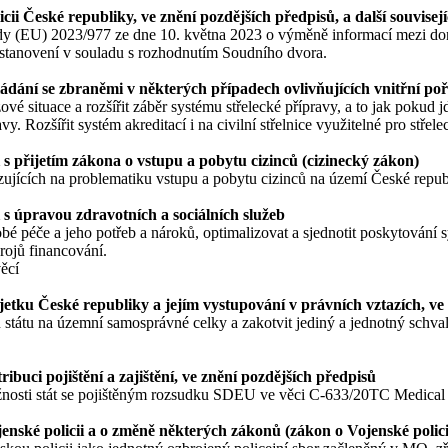
ii České republiky, ve znění pozdějších předpisů, a další souvisej
dy (EU) 2023/977 ze dne 10. května 2023 o výměně informací mezi do
stanovení v souladu s rozhodnutím Soudního dvora.
ládání se zbraněmi v některých případech ovlivňujících vnitřní p
vé situace a rozšířit záběr systému střelecké přípravy, a to jak pokud jd
vy. Rozšířit systém akreditací i na civilní střelnice využitelné pro střel
s přijetím zákona o vstupu a pobytu cizinců (cizinecký zákon)
zujících na problematiku vstupu a pobytu cizinců na území České repub
 s úpravou zdravotních a sociálních služeb
obé péče a jeho potřeb a nároků, optimalizovat a sjednotit poskytování 
rojů financování.
věcí
etku České republiky a jejím vystupování v právních vztazích, ve 
státu na územní samosprávné celky a zakotvit jediný a jednotný sch
ibuci pojištění a zajištění, ve znění pozdějších předpisů
 možnosti stát se pojištěným rozsudku SDEU ve věci C-633/20TC Medica
nské policii a o změně některých zákonů (zákon o Vojenské policii