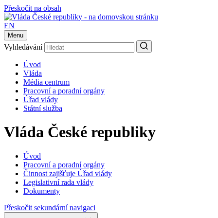
Přeskočit na obsah
EN
Menu
Vyhledávání
Úvod
Vláda
Média centrum
Pracovní a poradní orgány
Úřad vlády
Státní služba
Vláda České republiky
Úvod
Pracovní a poradní orgány
Činnost zajišťuje Úřad vlády
Legislativní rada vlády
Dokumenty
Přeskočit sekundární navigaci