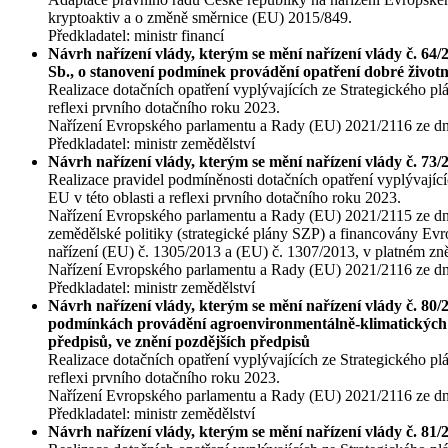
kryptoaktiv a o změně směrnice (EU) 2015/849.
Předkladatel: ministr financí
Návrh nařízení vlády, kterým se mění nařízení vlády č. 64/
Sb., o stanovení podmínek provádění opatření dobré život
Realizace dotačních opatření vyplývajících ze Strategického p
reflexi prvního dotačního roku 2023.
Nařízení Evropského parlamentu a Rady (EU) 2021/2116 ze dne 2
Předkladatel: ministr zemědělství
Návrh nařízení vlády, kterým se mění nařízení vlády č. 73
Realizace pravidel podmíněnosti dotačních opatření vyplývajíc
EU v této oblasti a reflexi prvního dotačního roku 2023.
Nařízení Evropského parlamentu a Rady (EU) 2021/2115 ze dne 2
zemědělské politiky (strategické plány SZP) a financovány
nařízení (EU) č. 1305/2013 a (EU) č. 1307/2013, v platném zně
Nařízení Evropského parlamentu a Rady (EU) 2021/2116 ze dne 2
Předkladatel: ministr zemědělství
Návrh nařízení vlády, kterým se mění nařízení vlády č. 80/
podmínkách provádění agroenvironmentálně-klimatických op
předpisů, ve znění pozdějších předpisů
Realizace dotačních opatření vyplývajících ze Strategického p
reflexi prvního dotačního roku 2023.
Nařízení Evropského parlamentu a Rady (EU) 2021/2116 ze dne 2
Předkladatel: ministr zemědělství
Návrh nařízení vlády, kterým se mění nařízení vlády č. 81/2