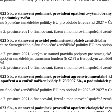
2023 Sb., o stanovení podmínek provádění opatření zvýšení obranys
ní podmínky zvířat
lánu Společné zemědělské politiky EU pro období let 2023 až 2027 v Čes
. prosince 2021 o financování, řízení a monitorování společné zemědě
/2023 Sb., o stanovení pravidel podmíněnosti plateb zemědělcům
ích ze Strategického plánu Společné zemědělské politiky EU pro období
. prosince 2021, kterým se stanoví pravidla podpory pro strategické 
 Evropským zemědělským záručním fondem (EZZF) a Evropským zeměděl
ní.
. prosince 2021 o financování, řízení a monitorování společné zemědě
2023 Sb., o stanovení podmínek provádění agroenvironmentálně-klim
atření a o změně nařízení vlády č. 79/2007 Sb., o podmínkách pr
lánu Společné zemědělské politiky EU pro období let 2023 až 2027 v Čes
. prosince 2021 o financování, řízení a monitorování společné zemědě
023 Sb., o stanovení podmínek provádění opatření ekologické zemědě