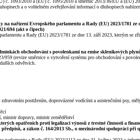
 (EU) č. 1093/2010 a (EU) č. 1095/2010 a směrnic 2013/36/EU a (EU) 
uhopisech a o volitelném zveřejňování informací o dluhopisech nabízen
y na nařízení Evropského parlamentu a Rady (EU) 2023/1781 ze dne
21/694 (akt o čipech)
 parlamentu a Rady (EU) 2023/1781 ze dne 13. září 2023, kterým se zř
dmínkách obchodování s povolenkami na emise skleníkových plynů,
/959 (revize směrnice o vytvoření systému pro obchodování s povole
dalších odvětvích.
e zdravotním postižením, doprovázené vodícími a asistenčními psy, měl
věcí
, ministr dopravy, ministr zemědělství
rých opatřeních proti legalizaci výnosů z trestné činnosti a finan
 předpisů, a zákon č. 164/2013 Sb., o mezinárodní spolupráci při s
ho parlamentu a Rady (EU) 2023/1113 ze dne 31. května 2023 o inform