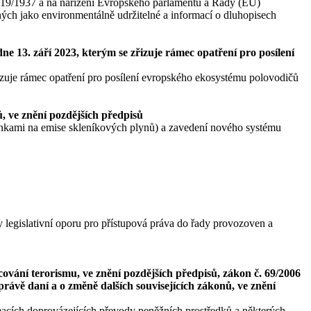
2019/1937 a na nařízení Evropského parlamentu a Rady (EU)
ých jako environmentálně udržitelné a informací o dluhopisech
 13. září 2023, kterým se zřizuje rámec opatření pro posílení
izuje rámec opatření pro posílení evropského ekosystému polovodičů
 ve znění pozdějších předpisů
nkami na emise skleníkových plynů) a zavedení nového systému
y legislativní oporu pro přístupová práva do řady provozoven a
cování terorismu, ve znění pozdějších předpisů, zákon č. 69/2006
právě daní a o změně dalších souvisejících zákonů, ve znění
acích doprovázejících převody peněžních prostředků a některých