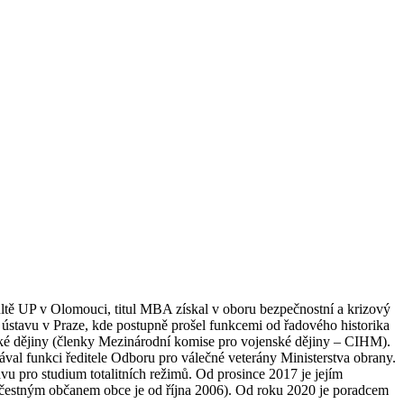
ultě UP v Olomouci, titul MBA získal v oboru bezpečnostní a krizový
ústavu v Praze, kde postupně prošel funkcemi od řadového historika
ské dějiny (členky Mezinárodní komise pro vojenské dějiny – CIHM).
val funkci ředitele Odboru pro válečné veterány Ministerstva obrany.
pro studium totalitních režimů. Od prosince 2017 je jejím
(čestným občanem obce je od října 2006). Od roku 2020 je poradcem