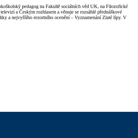
ysokoškolský pedagog na Fakultě sociálních věd UK, na Filozofické
 televizí a Českým rozhlasem a věnuje se rozsáhlé přednáškové
liky a nejvyššího rezortního ocenění – Vyznamenání Zlaté lípy. V