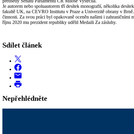
předsedy Senátu Parlamentu ČR Miloše Vystrčila.
Je autorem nebo spoluautorem tří desítek monografií, několika desít
fakultě UK, na CEVRO Institutu v Praze a Univerzitě obrany v Brně.
činnosti. Za svou práci byl opakovaně oceněn našimi i zahraničními m
říjnu 2020 mu prezident republiky udělil Medaili Za zásluhy.
Sdílet článek
Nepřehlédněte