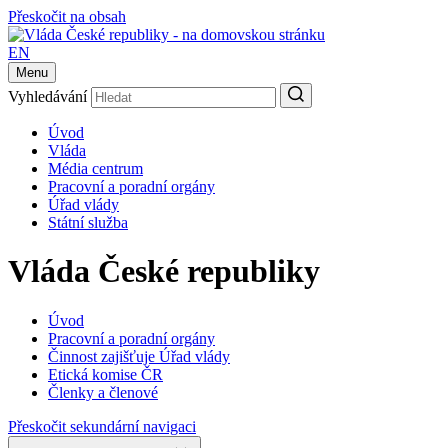
Přeskočit na obsah
EN
Menu
Vyhledávání
Úvod
Vláda
Média centrum
Pracovní a poradní orgány
Úřad vlády
Státní služba
Vláda České republiky
Úvod
Pracovní a poradní orgány
Činnost zajišťuje Úřad vlády
Etická komise ČR
Členky a členové
Přeskočit sekundární navigaci