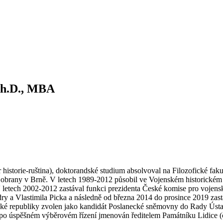
 Ph.D., MBA
 historie-ruština), doktorandské studium absolvoval na Filozofické fak
obrany v Brně. V letech 1989-2012 působil ve Vojenském historickém 
V letech 2002-2012 zastával funkci prezidenta České komise pro vojen
 a Vlastimila Picka a následně od března 2014 do prosince 2019 zastá
é republiky zvolen jako kandidát Poslanecké sněmovny do Rady Ústavu 
 po úspěšném výběrovém řízení jmenován ředitelem Památníku Lidice 