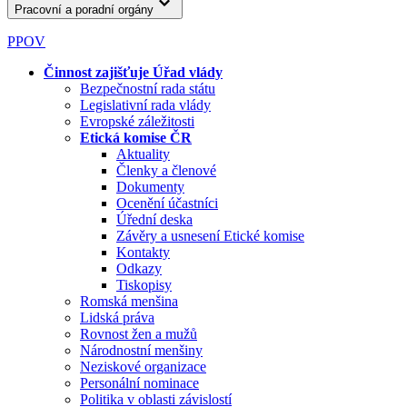
Pracovní a poradní orgány
PPOV
Činnost zajišťuje Úřad vlády
Bezpečnostní rada státu
Legislativní rada vlády
Evropské záležitosti
Etická komise ČR
Aktuality
Členky a členové
Dokumenty
Ocenění účastníci
Úřední deska
Závěry a usnesení Etické komise
Kontakty
Odkazy
Tiskopisy
Romská menšina
Lidská práva
Rovnost žen a mužů
Národnostní menšiny
Neziskové organizace
Personální nominace
Politika v oblasti závislostí