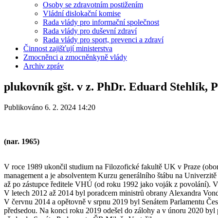
Osoby se zdravotním postižením
Vládní dislokační komise
Rada vlády pro informační společnost
Rada vlády pro duševní zdraví
Rada vlády pro sport, prevenci a zdraví
Činnost zajišťují ministerstva
Zmocněnci a zmocněnkyně vlády
Archiv zpráv
plukovník gšt. v z. PhDr. Eduard Stehlík,
Publikováno 6. 2. 2024 14:20
(nar. 1965)
V roce 1989 ukončil studium na Filozofické fakultě UK v Praze (obor
management a je absolventem Kurzu generálního štábu na Univerzitě 
až po zástupce ředitele VHÚ (od roku 1992 jako voják z povolání). 
V letech 2012 až 2014 byl poradcem ministrů obrany Alexandra Vondry
V červnu 2014 a opětovně v srpnu 2019 byl Senátem Parlamentu Česk
předsedou. Na konci roku 2019 odešel do zálohy a v únoru 2020 byl