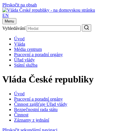
Přeskočit na obsah
EN
Menu
Vyhledávání
Úvod
Vláda
Média centrum
Pracovní a poradní orgány
Úřad vlády
Státní služba
Vláda České republiky
Úvod
Pracovní a poradní orgány
Činnost zajišťuje Úřad vlády
Bezpečnostní rada státu
Činnost
Záznamy z jednání
Přeskočit sekundární navigaci