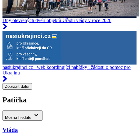
Dny otevřených dveří objektů Úřadu vlády v roce 2026
nasiukrajinci.cz - web koordinující nabídky i žádosti o pomoc pro
Ukrajinu
Zobrazit další
Patička
Možná hledáte
Vláda