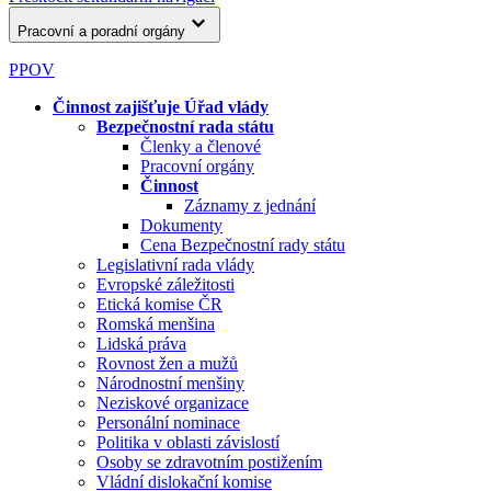
Pracovní a poradní orgány
PPOV
Činnost zajišťuje Úřad vlády
Bezpečnostní rada státu
Členky a členové
Pracovní orgány
Činnost
Záznamy z jednání
Dokumenty
Cena Bezpečnostní rady státu
Legislativní rada vlády
Evropské záležitosti
Etická komise ČR
Romská menšina
Lidská práva
Rovnost žen a mužů
Národnostní menšiny
Neziskové organizace
Personální nominace
Politika v oblasti závislostí
Osoby se zdravotním postižením
Vládní dislokační komise