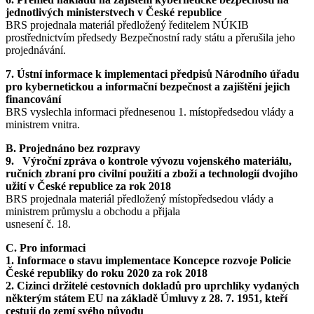
jednotlivých ministerstvech v České republice
BRS projednala materiál předložený ředitelem NÚKIB
prostřednictvím předsedy Bezpečnostní rady státu a přerušila jeho
projednávání.
7. Ústní informace k implementaci předpisů Národního úřadu
pro kybernetickou a informační bezpečnost a zajištění jejich
financování
BRS vyslechla informaci přednesenou 1. místopředsedou vlády a
ministrem vnitra.
B. Projednáno bez rozpravy
9. Výroční zpráva o kontrole vývozu vojenského materiálu,
ručních zbraní pro civilní použití a zboží a technologií dvojího
užití v České republice za rok 2018
BRS projednala materiál předložený místopředsedou vlády a
ministrem průmyslu a obchodu a přijala
usnesení č. 18.
C. Pro informaci
1. Informace o stavu implementace Koncepce rozvoje Policie
České republiky do roku 2020 za rok 2018
2. Cizinci držitelé cestovních dokladů pro uprchlíky vydaných
některým státem EU na základě Úmluvy z 28. 7. 1951, kteří
cestují do zemí svého původu