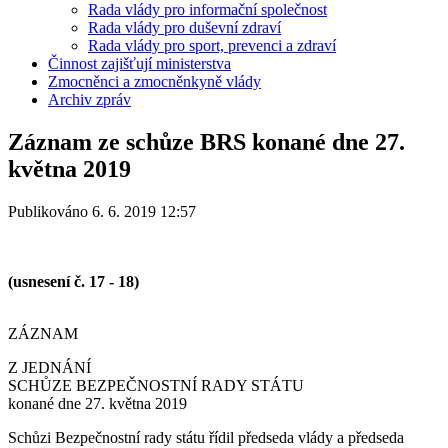
Rada vlády pro informační společnost
Rada vlády pro duševní zdraví
Rada vlády pro sport, prevenci a zdraví
Činnost zajišťují ministerstva
Zmocněnci a zmocněnkyně vlády
Archiv zpráv
Záznam ze schůze BRS konané dne 27.
května 2019
Publikováno 6. 6. 2019 12:57
(usnesení č. 17 - 18)
ZÁZNAM
Z JEDNÁNÍ
SCHŮZE BEZPEČNOSTNÍ RADY STÁTU
konané dne 27. května 2019
Schůzi Bezpečnostní rady státu řídil předseda vlády a předseda