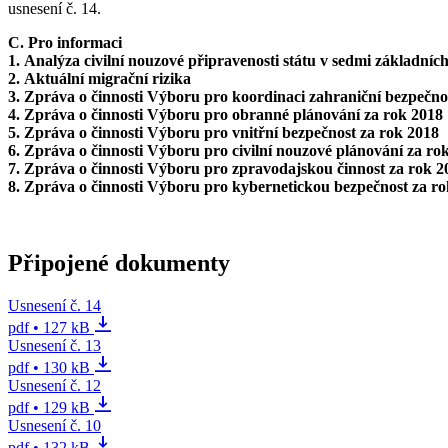
usnesení č. 14.
C. Pro informaci
1. Analýza civilní nouzové připravenosti státu v sedmi základní
2. Aktuální migrační rizika
3. Zpráva o činnosti Výboru pro koordinaci zahraniční bezpečnos
4. Zpráva o činnosti Výboru pro obranné plánování za rok 2018
5. Zpráva o činnosti Výboru pro vnitřní bezpečnost za rok 2018
6. Zpráva o činnosti Výboru pro civilní nouzové plánování za ro
7. Zpráva o činnosti Výboru pro zpravodajskou činnost za rok 2
8. Zpráva o činnosti Výboru pro kybernetickou bezpečnost za r
Připojené dokumenty
Usnesení č. 14
pdf • 127 kB
Usnesení č. 13
pdf • 130 kB
Usnesení č. 12
pdf • 129 kB
Usnesení č. 10
pdf • 132 kB