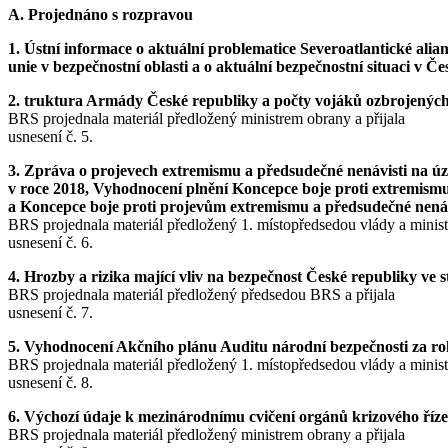
A. Projednáno s rozpravou
1. Ústní informace o aktuální problematice Severoatlantické alia
unie v bezpečnostní oblasti a o aktuální bezpečnostní situaci v Če
2. truktura Armády České republiky a počty vojáků ozbrojených
BRS projednala materiál předložený ministrem obrany a přijala
usnesení č. 5.
3. Zpráva o projevech extremismu a předsudečné nenávisti na ú
v roce 2018, Vyhodnocení plnění Koncepce boje proti extremism
a Koncepce boje proti projevům extremismu a předsudečné nenáv
BRS projednala materiál předložený 1. místopředsedou vlády a ministr
usnesení č. 6.
4. Hrozby a rizika mající vliv na bezpečnost České republiky ve
BRS projednala materiál předložený předsedou BRS a přijala
usnesení č. 7.
5. Vyhodnocení Akčního plánu Auditu národní bezpečnosti za ro
BRS projednala materiál předložený 1. místopředsedou vlády a ministr
usnesení č. 8.
6. Výchozí údaje k mezinárodnímu cvičení orgánů krizov
BRS projednala materiál předložený ministrem obrany a přijala