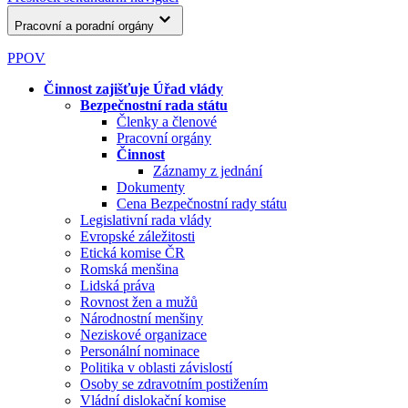
Pracovní a poradní orgány
PPOV
Činnost zajišťuje Úřad vlády
Bezpečnostní rada státu
Členky a členové
Pracovní orgány
Činnost
Záznamy z jednání
Dokumenty
Cena Bezpečnostní rady státu
Legislativní rada vlády
Evropské záležitosti
Etická komise ČR
Romská menšina
Lidská práva
Rovnost žen a mužů
Národnostní menšiny
Neziskové organizace
Personální nominace
Politika v oblasti závislostí
Osoby se zdravotním postižením
Vládní dislokační komise