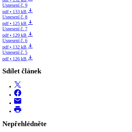
Usnesení č. 9
pdf • 133 kB
Usnesení č. 8
pdf • 125 kB
Usnesení č. 7
pdf • 129 kB
Usnesení č. 6
pdf • 132 kB
Usnesení č. 5
pdf • 126 kB
Sdílet článek
Nepřehlédněte