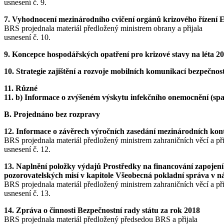
usnesení č. 9.
7. Vyhodnocení mezinárodního cvičení orgánů krizového ří
BRS projednala materiál předložený ministrem obrany a přijala
usnesení č. 10.
9. Koncepce hospodářských opatření pro krizové stavy na léta 
10. Strategie zajištění a rozvoje mobilních komunikací bezpečno
11. Různé
11. b) Informace o zvýšeném výskytu infekčního onemocnění (spaln
B. Projednáno bez rozpravy
12. Informace o závěrech výročních zasedání mezinárodních kont
BRS projednala materiál předložený ministrem zahraničních věcí a při
usnesení č. 12.
13. Naplnění položky výdajů Prostředky na financování zapojení
pozorovatelských misí v kapitole Všeobecná pokladní správa v ná
BRS projednala materiál předložený ministrem zahraničních věcí a při
usnesení č. 13.
14. Zpráva o činnosti Bezpečnostní rady státu za rok 2018
BRS projednala materiál předložený předsedou BRS a přijala