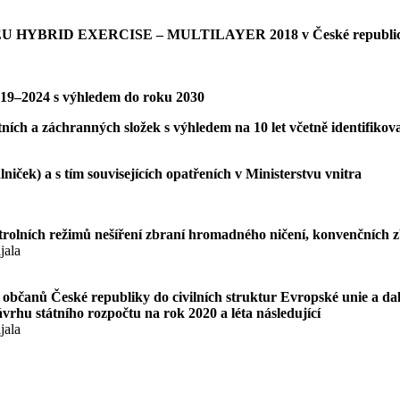
zení EU HYBRID EXERCISE – MULTILAYER 2018 v České republi
2019–2024 s výhledem do roku 2030
stních a záchranných složek s výhledem na 10 let včetně identifi
iček) a s tím souvisejících opatřeních v Ministerstvu vnitra
rolních režimů nešíření zbraní hromadného ničení, konvenčních zb
jala
 občanů České republiky do civilních struktur Evropské unie a dal
vrhu státního rozpočtu na rok 2020 a léta následující
jala