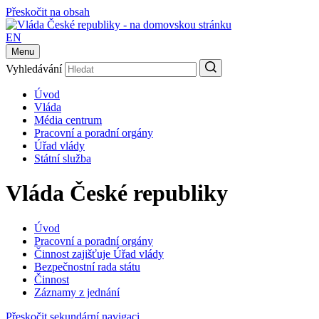
Přeskočit na obsah
EN
Menu
Vyhledávání
Úvod
Vláda
Média centrum
Pracovní a poradní orgány
Úřad vlády
Státní služba
Vláda České republiky
Úvod
Pracovní a poradní orgány
Činnost zajišťuje Úřad vlády
Bezpečnostní rada státu
Činnost
Záznamy z jednání
Přeskočit sekundární navigaci