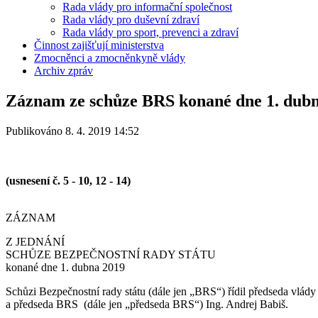
Rada vlády pro informační společnost
Rada vlády pro duševní zdraví
Rada vlády pro sport, prevenci a zdraví
Činnost zajišťují ministerstva
Zmocněnci a zmocněnkyně vlády
Archiv zpráv
Záznam ze schůze BRS konané dne 1. dub
Publikováno 8. 4. 2019 14:52
(usnesení č. 5 - 10, 12 - 14)
ZÁZNAM
Z JEDNÁNÍ
SCHŮZE BEZPEČNOSTNÍ RADY STÁTU
konané dne 1. dubna 2019
Schůzi Bezpečnostní rady státu (dále jen „BRS“) řídil předseda vlády
a předseda BRS (dále jen „předseda BRS“) Ing. Andrej Babiš.