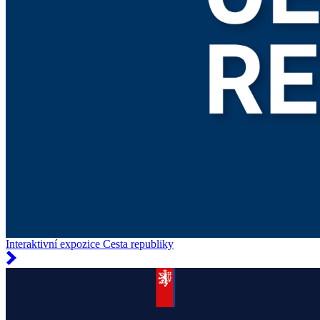
Interaktivní expozice Cesta republiky