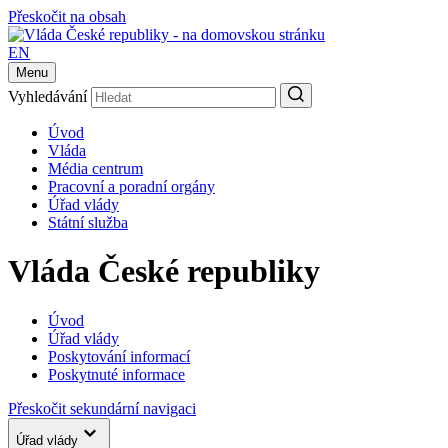
Přeskočit na obsah
EN
Menu
Vyhledávání
Úvod
Vláda
Média centrum
Pracovní a poradní orgány
Úřad vlády
Státní služba
Vláda České republiky
Úvod
Úřad vlády
Poskytování informací
Poskytnuté informace
Přeskočit sekundární navigaci
Úřad vlády