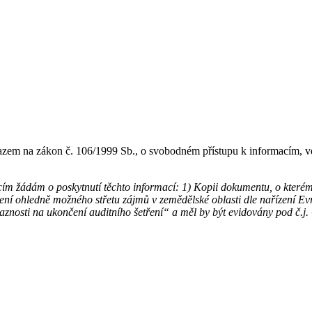
azem na zákon č. 106/1999 Sb., o svobodném přístupu k informacím, ve
cím žádám o poskytnutí těchto informací: 1) Kopii dokumentu, o kterém
tření ohledně možného střetu zájmů v zemědělské oblasti dle nařízení 
 návaznosti na ukončení auditního šetření“ a měl by být evidovány 