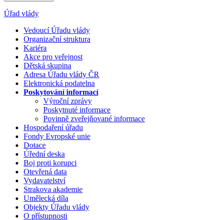
Úřad vlády
Vedoucí Úřadu vlády
Organizační struktura
Kariéra
Akce pro veřejnost
Dětská skupina
Adresa Úřadu vlády ČR
Elektronická podatelna
Poskytování informací
Výroční zprávy
Poskytnuté informace
Povinně zveřejňované informace
Hospodaření úřadu
Fondy Evropské unie
Dotace
Úřední deska
Boj proti korupci
Otevřená data
Vydavatelství
Strakova akademie
Umělecká díla
Objekty Úřadu vlády
O přístupnosti