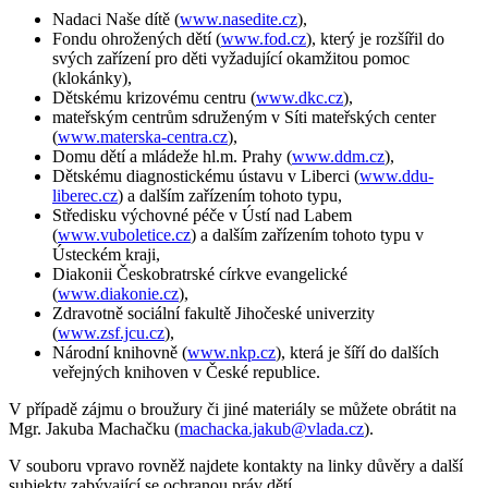
Nadaci Naše dítě (
www.nasedite.cz
),
Fondu ohrožených dětí (
www.fod.cz
), který je rozšířil do
svých zařízení pro děti vyžadující okamžitou pomoc
(klokánky),
Dětskému krizovému centru (
www.dkc.cz
),
mateřským centrům sdruženým v Síti mateřských center
(
www.materska-centra.cz
),
Domu dětí a mládeže hl.m. Prahy (
www.ddm.cz
),
Dětskému diagnostickému ústavu v Liberci (
www.ddu-
liberec.cz
) a dalším zařízením tohoto typu,
Středisku výchovné péče v Ústí nad Labem
(
www.vuboletice.cz
) a dalším zařízením tohoto typu v
Ústeckém kraji,
Diakonii Českobratrské církve evangelické
(
www.diakonie.cz
),
Zdravotně sociální fakultě Jihočeské univerzity
(
www.zsf.jcu.cz
),
Národní knihovně (
www.nkp.cz
), která je šíří do dalších
veřejných knihoven v České republice.
V případě zájmu o broužury či jiné materiály se můžete obrátit na
Mgr. Jakuba Machačku (
machacka.jakub@vlada.cz
).
V souboru vpravo rovněž najdete kontakty na linky důvěry a další
subjekty zabývající se ochranou práv dětí.