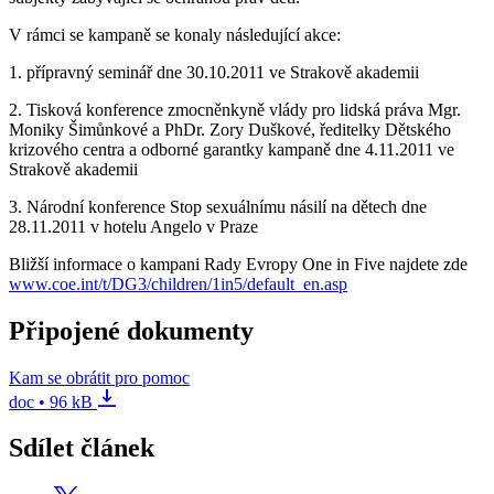
V rámci se kampaně se konaly následující akce:
1. přípravný seminář dne 30.10.2011 ve Strakově akademii
2. Tisková konference zmocněnkyně vlády pro lidská práva Mgr.
Moniky Šimůnkové a PhDr. Zory Duškové, ředitelky Dětského
krizového centra a odborné garantky kampaně dne 4.11.2011 ve
Strakově akademii
3. Národní konference Stop sexuálnímu násilí na dětech dne
28.11.2011 v hotelu Angelo v Praze
Bližší informace o kampani Rady Evropy One in Five najdete zde
www.coe.int/t/DG3/children/1in5/default_en.asp
Připojené dokumenty
Kam se obrátit pro pomoc
doc • 96 kB
Sdílet článek