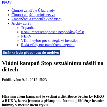
PPOV
Činnost zajišťuje Úřad vlády
Činnost zajišťují ministerstva
Zmocněnci a zmocněnkyně vlády
Archiv zpráv
Tripartita
Konkurenceschopnost a hospodářský růst
NERV
Vládní výbor pro strategické investice
Rada vlády pro paměťovou agendu
Stránka byla přesunuta do archivu
Vládní kampaň Stop sexuálnímu násilí na
dětech
Publikováno 9. 1. 2012 15:23
Hlavním cílem kampaně je vydání a distribuce brožurky KIKO
a RUKA, která jemnou a přístupnou formou přibližuje hranice
intimity v mezilidském styku.