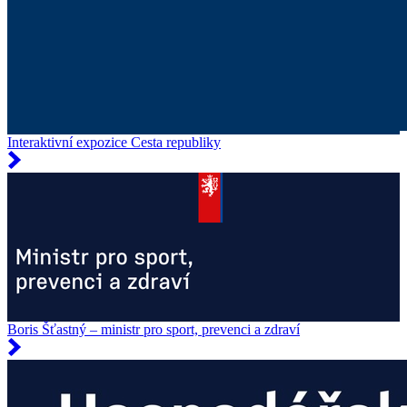
Interaktivní expozice Cesta republiky
Boris Šťastný – ministr pro sport, prevenci a zdraví