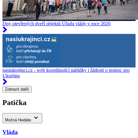
Dny otevřených dveří objektů Úřadu vlády v roce 2026
nasiukrajinci.cz - web koordinující nabídky i žádosti o pomoc pro
Ukrajinu
Zobrazit další
Patička
Možná hledáte
Vláda