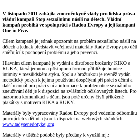
V listopadu 2011 zahájila zmocněnkyně vlády pro lidská práva
vládní kampaň Stop sexuálnímu násilí na dětech. Vládní
kampaň probíhá ve spolupráci s Radou Evropy a její kampaní
One in Five.
Cílem kampaně je jednak upozornit na problém sexuálního násilí na
dětech a jednak představit veřejnosti materiály Rady Evropy pro děti
směřující k pochopení problému a jeho prevenci.
Hlavním cílem kampaně je vydání a distribuce brožurky KIKO a
RUKA, která jemnou a přístupnou formou přibližuje hranice
intimity v mezilidském styku. Spolu s brožurkou je rovněž vydán
metodický pokyn k jejímu používání dospělými při práci s dětmi a
další manuál pro práci s ní a informace k problematice sexuálního
zneužívání dětí je k dispozici na zvláštních očíslovaných listech. Pro
názornou komunikaci s dětmi jsou poté určeny čtyři přiložené
plakátky s motivem KIKA a RUKY.
Materiály byly vypracovány Radou Evropy pod vedením odborníku
pracujících s dětmi a jsou k dispozici na webových stránkách
www.tadysenedotykej.org
Materiály v tištěné podobě byly předány k využití mj.: