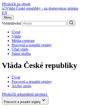
Přeskočit na obsah
EN
Menu
Vyhledávání
Úvod
Vláda
Média centrum
Pracovní a poradní orgány
Úřad vlády
Státní služba
Vláda České republiky
Úvod
Pracovní a poradní orgány
Archiv zpráv
Přeskočit sekundární navigaci
Pracovní a poradní orgány