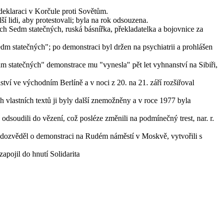
deklaraci v Korčule proti Sovětům.
í lidi, aby protestovali; byla na rok odsouzena.
h Sedm statečných, ruská básnířka, překladatelka a bojovnice za
dm statečných"; po demonstraci byl držen na psychiatrii a prohlášen
m statečných" demonstrace mu "vynesla" pět let vyhnanství na Sibiři,
ství ve východním Berlíně a v noci z 20. na 21. září rozšiřoval
h vlastních textů ji byly další znemožněny a v roce 1977 byla
dsoudili do vězení, což posléze změnili na podmínečný trest, nar. r.
e dozvěděl o demonstraci na Rudém náměstí v Moskvě, vytvořili s
apojil do hnutí Solidarita