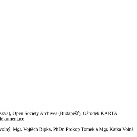
 (Moskva), Open Society Archives (Budapešť), Ośrodek KARTA
á dokumentace
Povolný, Mgr. Vojtěch Ripka, PhDr. Prokop Tomek a Mgr. Katka Volná