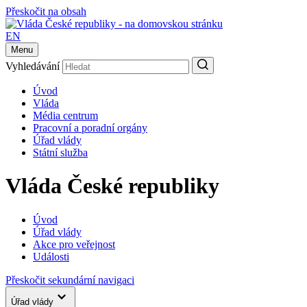
Přeskočit na obsah
EN
Menu
Vyhledávání
Úvod
Vláda
Média centrum
Pracovní a poradní orgány
Úřad vlády
Státní služba
Vláda České republiky
Úvod
Úřad vlády
Akce pro veřejnost
Události
Přeskočit sekundární navigaci
Úřad vlády