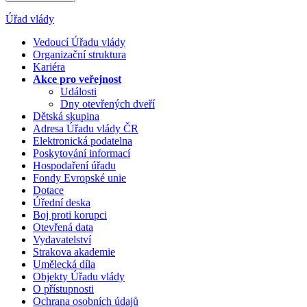
Úřad vlády
Vedoucí Úřadu vlády
Organizační struktura
Kariéra
Akce pro veřejnost
Události
Dny otevřených dveří
Dětská skupina
Adresa Úřadu vlády ČR
Elektronická podatelna
Poskytování informací
Hospodaření úřadu
Fondy Evropské unie
Dotace
Úřední deska
Boj proti korupci
Otevřená data
Vydavatelství
Strakova akademie
Umělecká díla
Objekty Úřadu vlády
O přístupnosti
Ochrana osobních údajů