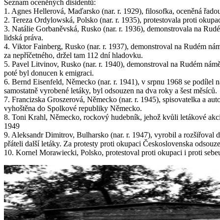
Seznam oceněných disidentů:
1. Agnes Hellerová, Maďarsko (nar. r. 1929), filosofka, oceněná řado
2. Tereza Ordylowská, Polsko (nar. r. 1935), protestovala proti okupac
3. Natálie Gorbaněvská, Rusko (nar. r. 1936), demonstrovala na Rudé
lidská práva.
4. Viktor Fainberg, Rusko (nar. r. 1937), demonstroval na Rudém nám
za nepříčetného, držel tam 112 dní hladovku.
5. Pavel Litvinov, Rusko (nar. r. 1940), demonstroval na Rudém námě
poté byl donucen k emigraci.
6. Bernd Eisenfeld, Německo (nar. r. 1941), v srpnu 1968 se podílel n
samostatně vyrobené letáky, byl odsouzen na dva roky a šest měsíců.
7. Francizska Groszerová, Německo (nar. r. 1945), spisovatelka a auto
vyhoštěna do Spolkové republiky Německo.
8. Toni Krahl, Německo, rockový hudebník, jehož kvůli letákové akci a
1949
9. Aleksandr Dimitrov, Bulharsko (nar. r. 1947), vyrobil a rozšiřov
přáteli další letáky. Za protesty proti okupaci Československa odsouz
10. Kornel Morawiecki, Polsko, protestoval proti okupaci i proti sebeu