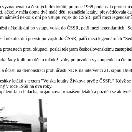
u vyznamenání a čestných doktorátů, po roce 1968 podepsala protestní 
i, ačkoliv měla doma dvě malé děti: roznášela letáky, přesvědčovala dalš
m náměstí několik dní po vstupu vojsk do ČSSR, patří mezi legendárníc
ěstí několik dní po vstupu vojsk do ČSSR, patří mezi legendárních "Se
stí několik dní po vstupu vojsk do ČSSR, patří mezi legendárních "Sed
a protestech proti okupaci, poslal telegram československému zastupitel
rka řady knih pro děti a mládež; záhy po prvních vystoupeních a čteníc
 účasti na demonstraci proti účasti NDR na intervenci 21. srpnu 1968 o
al desítky letáků s textem "Vojska loutky Živkova pryč z ČSSR." Když s
ený v roce 1969 na dva roky.
pálení Jana Palacha, organizoval roznášení letáků a později se aktivně z