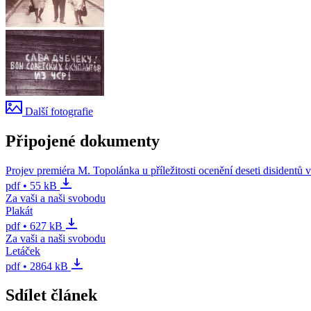
Další fotografie
Připojené dokumenty
Projev premiéra M. Topolánka u příležitosti ocenění deseti disidentů 
pdf • 55 kB
Za vaši a naši svobodu
Plakát
pdf • 627 kB
Za vaši a naši svobodu
Letáček
pdf • 2864 kB
Sdílet článek