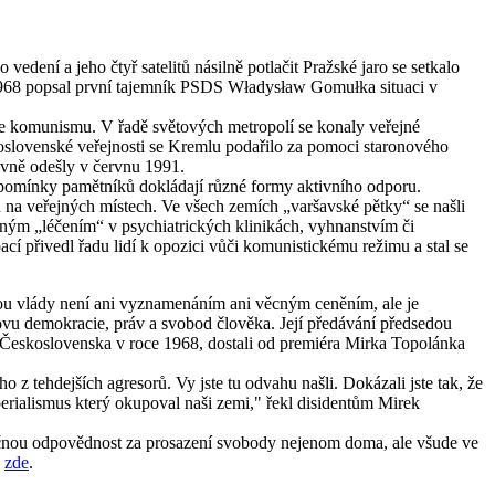
ení a jeho čtyř satelitů násilně potlačit Pražské jaro se setkalo
 1968 popsal první tajemník PSDS Władysław Gomułka situaci v
je komunismu. V řadě světových metropolí se konaly veřejné
slovenské veřejnosti se Kremlu podařilo za pomoci staronového
ivně odešly v červnu 1991.
 vzpomínky pamětníků dokládají různé formy aktivního odporu.
ů na veřejných místech. Ve všech zemích „varšavské pětky“ se našli
ceným „léčením“ v psychiatrických klinikách, vyhnanstvím či
 přivedl řadu lidí k opozici vůči komunistickému režimu a stal se
dou vlády není ani vyznamenáním ani věcným ceněním, ale je
vu demokracie, práv a svobod člověka. Její předávání předsedou
aci Československa v roce 1968, dostali od premiéra Mirka Topolánka
 tehdejších agresorů. Vy jste tu odvahu našli. Dokázali jste tak, že
perialismus který okupoval naši zemi," řekl disidentům Mirek
lečnou odpovědnost za prosazení svobody nejenom doma, ale všude ve
i
zde
.