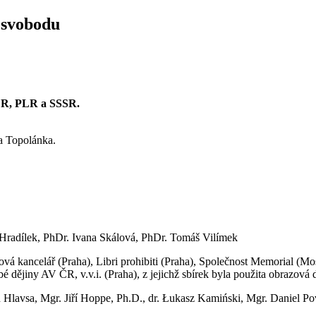
i svobodu
DR, PLR a SSSR.
a Topolánka.
 Hradílek, PhDr. Ivana Skálová, PhDr. Tomáš Vilímek
ková kancelář (Praha), Libri prohibiti (Praha), Společnost Memorial
é dějiny AV ČR, v.v.i. (Praha), z jejichž sbírek byla použita obrazov
án Hlavsa, Mgr. Jiří Hoppe, Ph.D., dr. Łukasz Kamiński, Mgr. Daniel 