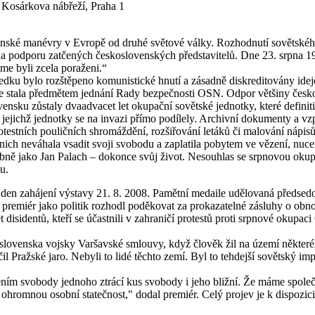
Kosárkova nábřeží, Praha 1
ské manévry v Evropě od druhé světové války. Rozhodnutí sovětského ved
 na podporu zatčených československých představitelů. Dne 23. srpna
me byli zcela poraženi.“
ledku bylo rozštěpeno komunistické hnutí a zásadně diskreditovány ide
se stala předmětem jednání Rady bezpečnosti OSN. Odpor většiny česko
nsku zůstaly dvaadvacet let okupační sovětské jednotky, které definit
ch, jejichž jednotky se na invazi přímo podílely. Archivní dokumenty a
testních pouličních shromáždění, rozšiřování letáků či malování nápis
 z nich neváhala vsadit svoji svobodu a zaplatila pobytem ve vězení, nu
ě jako Jan Palach – dokonce svůj život. Nesouhlas se srpnovou okupací
u.
v den zahájení výstavy 21. 8. 2008. Pamětní medaile udělovaná předse
remiér jako politik rozhodl poděkovat za prokazatelné zásluhy o obno
 disidentů, kteří se účastnili v zahraničí protestů proti srpnové okup
ovenska vojsky Varšavské smlouvy, když člověk žil na území některého z
l Pražské jaro. Nebyli to lidé těchto zemí. Byl to tehdejší sovětský im
ezením svobody jednoho ztrácí kus svobody i jeho bližní. Že máme spo
 ohromnou osobní statečnost," dodal premiér. Celý projev je k dispozic