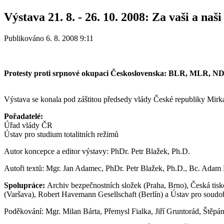
Výstava 21. 8. - 26. 10. 2008: Za vaši a naš
Publikováno 6. 8. 2008 9:11
Protesty proti srpnové okupaci Československa: BLR, MLR, N
Výstava se konala pod záštitou předsedy vlády České republiky Mirk
Pořadatelé:
Úřad vlády ČR
Ústav pro studium totalitních režimů
Autor koncepce a editor výstavy: PhDr. Petr Blažek, Ph.D.
Autoři textů: Mgr. Jan Adamec, PhDr. Petr Blažek, Ph.D., Bc. Adam
Spolupráce:
Archiv bezpečnostních složek (Praha, Brno), Česká tis
(Varšava), Robert Havemann Gesellschaft (Berlín) a Ústav pro soudob
Poděkování: Mgr. Milan Bárta, Přemysl Fialka, Jiří Gruntorád, Štěp