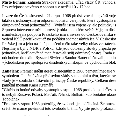
Místo konání:
Zahrada Strakovy akademie, Úřad vlády ČR, vchod z 
Pro veřejnost otevřeno v sobotu a v neděli 10 - 17 hod.
Invaze do Československa 21. srpna 1968 představovala největší vojen
takřka s jednomyslným odporem domácí veřejnosti, která vystoupila
okupované zemi jednoznačně: „Vyhráli jsem vojensky, ale politicky js
Srpnová intervence měla obrovský ohlas po celém světě. V jejím důs
manifestace na podporu Pražského jara a invaze do Československa 
vedení KSČ pacifikovat až na počátku sedmdesátých let. V Českoslove
Pražské jaro a jeho násilné potlačení mělo také velký ohlas ve státe
Nejsilnější byl v NDR a Polsku, kde jsou doloženy stovky případů pro
jednotlivci, kteří otevřeně manifestovali svůj odmítavý postoj. Řada
odchodem do exilu. Ryszard Siwiec a Sándor Bauer obětovali – obdobn
východiskem pro spolupráci disidentských skupin ve východním blok
Zahájení:
Premiér udělil deseti disidentům z 1968 pamětní medaile 
symbolem. Je předávána předsedou vlády v upomínku těm, kterým se p
vlády je v souladu s ústavními principy České republiky. Celkem deset
pamětní medaili Karla Kramáře.
"Chtělo to hodně odvahy vystoupit v srpnu 1968 proti okupaci Českosl
to nebyli Rusové, Poláci, Maďaři, Němci, Bulhaři, kdo brutálně ukonči
Topolánek.
"Protesty v srpnu 1968 potvrdily, že svoboda je nedělitelná. Že om
světě, že máme povinnost tuto svobodu bránit. Vy jste proto prokázali