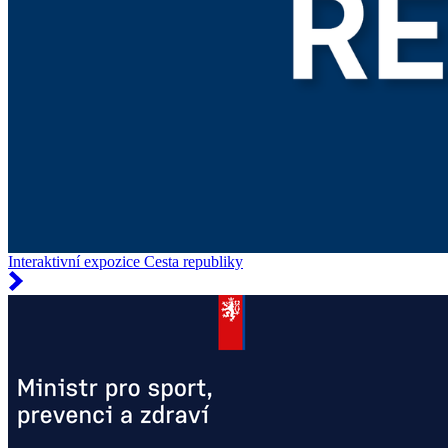
Interaktivní expozice Cesta republiky