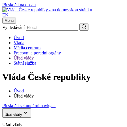
Přeskočit na obsah
EN
Menu
Vyhledávání
Úvod
Vláda
Média centrum
Pracovní a poradní orgány
Úřad vlády
Státní služba
Vláda České republiky
Úvod
Úřad vlády
Přeskočit sekundární navigaci
Úřad vlády
Úřad vlády