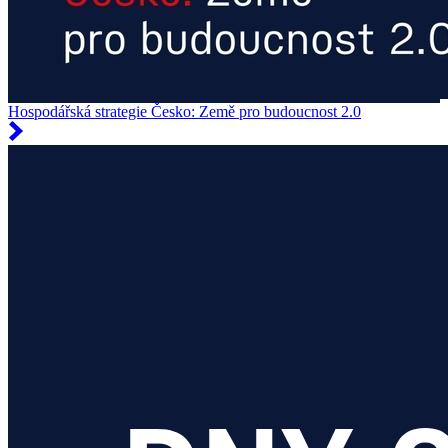
Hospodářská strategie Česko: Země pro budoucnost 2.0