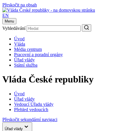
Přeskočit na obsah
EN
Menu
Vyhledávání
Úvod
Vláda
Média centrum
Pracovní a poradní orgány
Úřad vlády
Státní služba
Vláda České republiky
Úvod
Úřad vlády
Vedoucí Úřadu vlády
Přehled vedoucích
Přeskočit sekundární navigaci
Úřad vlády