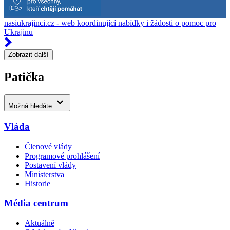
nasiukrajinci.cz - web koordinující nabídky i žádosti o pomoc pro
Ukrajinu
Zobrazit další
Patička
Možná hledáte
Vláda
Členové vlády
Programové prohlášení
Postavení vlády
Ministerstva
Historie
Média centrum
Aktuálně