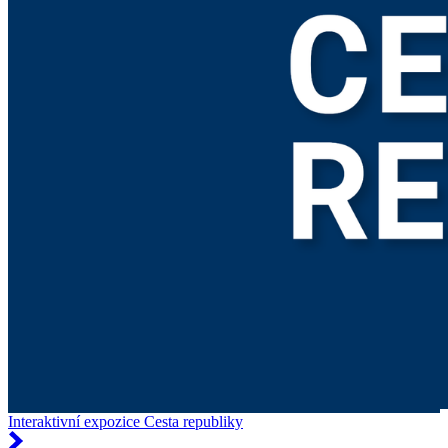
Interaktivní expozice Cesta republiky