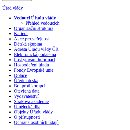
Úřad vlády
Vedoucí Úřadu vlády
Přehled vedoucích
Organizační struktura
Kariéra
Akce pro veřejnost
Dětská skupina
Adresa Úřadu vlády ČR
Elektronická podatelna
Poskytování informací
Hospodaření úřadu
Fondy Evropské unie
Dotace
Úřední deska
Boj proti korupci
Otevřená data
Vydavatelství
Strakova akademie
Umělecká díla
Objekty Úřadu vlády
O přístupnosti
Ochrana osobních údajů