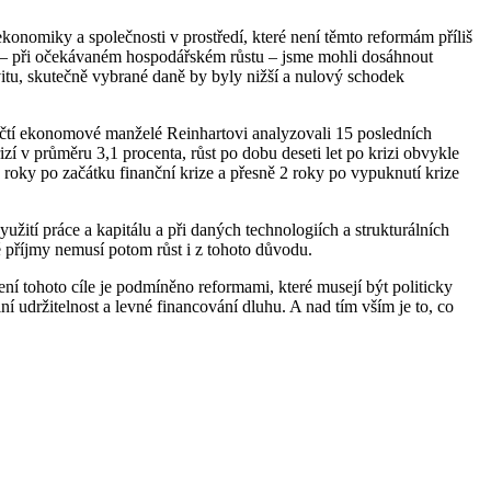
onomiky a společnosti v prostředí, které není těmto reformám příliš
aby – při očekávaném hospodářském růstu – jsme mohli dosáhnout
itu, skutečně vybrané daně by byly nižší a nulový schodek
ičtí ekonomové manželé Reinhartovi analyzovali 15 posledních
í v průměru 3,1 procenta, růst po dobu deseti let po krizi obvykle
4 roky po začátku finanční krize a přesně 2 roky po vypuknutí krize
žití práce a kapitálu a při daných technologiích a strukturálních
 příjmy nemusí potom růst i z tohoto důvodu.
í tohoto cíle je podmíněno reformami, které musejí být politicky
í udržitelnost a levné financování dluhu. A nad tím vším je to, co