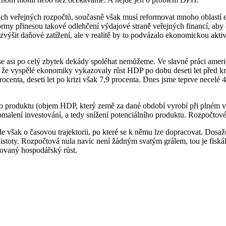
h veřejných rozpočtů, současně však musí reformovat mnoho oblastí ek
reformy přinesou takové odlehčení výdajové straně veřejných financí, 
výšit daňové zatížení, ale v realitě by to podvázalo ekonomickou aktiv
se asi po celý zbytek dekády spoléhat nemůžeme. Ve slavné práci amer
 že vyspělé ekonomiky vykazovaly růst HDP po dobu deseti let před kriz
ocenta, deseti let po krizi však 7,9 procenta. Dnes jsme teprve necelé 
ho produktu (objem HDP, který země za dané období vyrobí při plném vyu
omalení investování, a tedy snížení potenciálního produktu. Rozpočtové
však o časovou trajektorii, po které se k němu lze dopracovat. Dosažen
stoty. Rozpočtová nula navíc není žádným svatým grálem, tou je fiskáln
ovaný hospodářský růst.