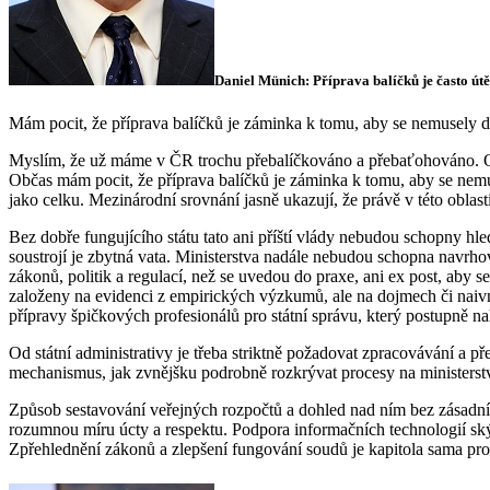
Daniel Münich: Příprava balíčků je často útě
Mám pocit, že příprava balíčků je záminka k tomu, aby se nemusely dě
Myslím, že už máme v ČR trochu přebalíčkováno a přebaťohováno. Op
Občas mám pocit, že příprava balíčků je záminka k tomu, aby se nemus
jako celku. Mezinárodní srovnání jasně ukazují, že právě v této oblast
Bez dobře fungujícího státu tato ani příští vlády nebudou schopny hl
soustrojí je zbytná vata. Ministerstva nadále nebudou schopna navr
zákonů, politik a regulací, než se uvedou do praxe, ani ex post, aby 
založeny na evidenci z empirických výzkumů, ale na dojmech či naivní 
přípravy špičkových profesionálů pro státní správu, který postupně 
Od státní administrativy je třeba striktně požadovat zpracovávání a př
mechanismus, jak zvnějšku podrobně rozkrývat procesy na ministerstv
Způsob sestavování veřejných rozpočtů a dohled nad ním bez zásadní 
rozumnou míru úcty a respektu. Podpora informačních technologií skýtá 
Zpřehlednění zákonů a zlepšení fungování soudů je kapitola sama pro s