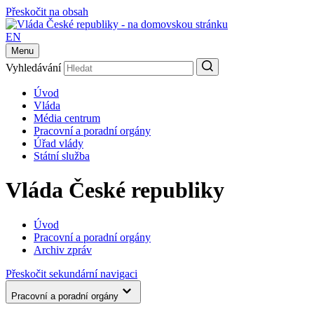
Přeskočit na obsah
EN
Menu
Vyhledávání
Úvod
Vláda
Média centrum
Pracovní a poradní orgány
Úřad vlády
Státní služba
Vláda České republiky
Úvod
Pracovní a poradní orgány
Archiv zpráv
Přeskočit sekundární navigaci
Pracovní a poradní orgány