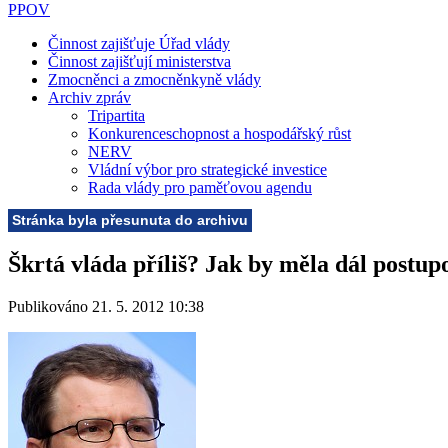
PPOV
Činnost zajišťuje Úřad vlády
Činnost zajišťují ministerstva
Zmocněnci a zmocněnkyně vlády
Archiv zpráv
Tripartita
Konkurenceschopnost a hospodářský růst
NERV
Vládní výbor pro strategické investice
Rada vlády pro paměťovou agendu
Stránka byla přesunuta do archivu
Škrtá vláda příliš? Jak by měla dál postup
Publikováno 21. 5. 2012 10:38