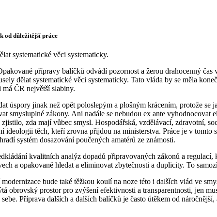
k od důležitější práce
lat systematické věci systematicky.
akované přípravy balíčků odvádí pozornost a žerou drahocenný čas vl
ely dělat systematické věci systematicky. Tato vláda by se měla konečn
i má ČR největší slabiny.
edat úspory jinak než opět poloslepým a plošným krácením, protože se j
hovat smysluplné zákony. Ani nadále se nebudou ex ante vyhodnocovat 
se zjistilo, zda mají vůbec smysl. Hospodářská, vzdělávací, zdravotní, 
ideologii těch, kteří zrovna přijdou na ministerstva. Práce je v tomto 
nahradí systém dosazování poučených amatérů ze známosti.
edkládání kvalitních analýz dopadů připravovaných zákonů a regulací, kt
ech a opakovaně hledat a eliminovat zbytečnosti a duplicity. To samoz
modernizace bude také těžkou koulí na noze této i dalších vlád ve smy
obrovský prostor pro zvýšení efektivnosti a transparentnosti, jen musí n
ebe. Příprava dalších a dalších balíčků je často útěkem od náročnější, 