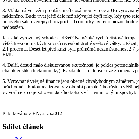
3. Vláda má ve svém prohlášení cíl dosáhnout v roce 2016 vyrovnanýc
nakloněno. Bude trvat ještě déle než zbývající čtyři roky, kdy tyto 
nulového salda veřejných rozpočtů. Teoreticky by bylo možné hodně z
nedosažen.
Jak také vyrovnaný schodek udržet? Na nějaká rychlá růstová tempa 
větších ekonomických krizí či recesí od druhé světové války. Ukázali,
2,1 procenta. Deset let před krizí byla průměrná nezaměstnanost 2,7 pr
EMU.
4. Další, dosud málo diskutovanou skutečností, je pokles potenciální
charakteristikách ekonomiky). Každá delší a hlubší krize znamená zp
5. Vyrovnané veřejné finance jsou obecně chvályhodným záměrem, jde 
průchodné a budou realizovány v období pomalejšího růstu a větší neji
vytvoříme a co je zdrojem dalšího bohatství – ten mnohými zpochybň
Publikováno v HN, 21.5.2012
Sdílet článek