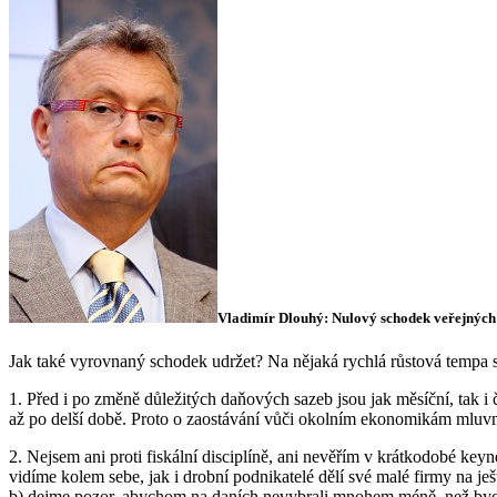
Vladimír Dlouhý: Nulový schodek veřejných f
Jak také vyrovnaný schodek udržet? Na nějaká rychlá růstová tempa 
1. Před i po změně důležitých daňových sazeb jsou jak měsíční, tak i
až po delší době. Proto o zaostávání vůči okolním ekonomikám mluvme, 
2. Nejsem ani proti fiskální disciplíně, ani nevěřím v krátkodobé key
vidíme kolem sebe, jak i drobní podnikatelé dělí své malé firmy na ješt
b) dejme pozor, abychom na daních nevybrali mnohem méně, než by