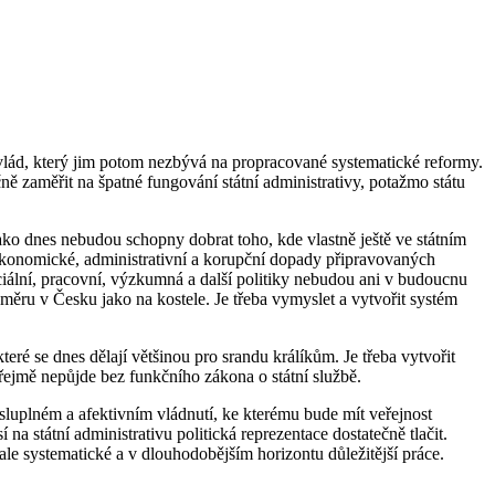
ád, který jim potom nezbývá na propracované systematické reformy.
ě zaměřit na špatné fungování státní administrativy, potažmo státu
ako dnes nebudou schopny dobrat toho, kde vlastně ještě ve státním
ekonomické, administrativní a korupční dopady připravovaných
sociální, pracovní, výzkumná a další politiky nebudou ani v budoucnu
směru v Česku jako na kostele. Je třeba vymyslet a vytvořit systém
eré se dnes dělají většinou pro srandu králíkům. Je třeba vytvořit
řejmě nepůjde bez funkčního zákona o státní službě.
sluplném a afektivním vládnutí, ke kterému bude mít veřejnost
a státní administrativu politická reprezentace dostatečně tlačit.
ale systematické a v dlouhodobějším horizontu důležitější práce.