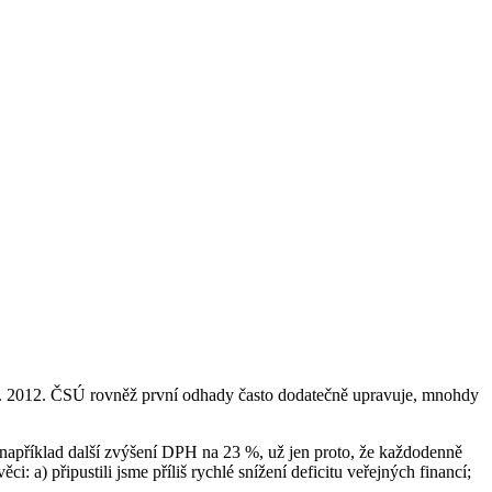
1. 1. 2012. ČSÚ rovněž první odhady často dodatečně upravuje, mnohdy
je například další zvýšení DPH na 23 %, už jen proto, že každodenně
i: a) připustili jsme příliš rychlé snížení deficitu veřejných financí;