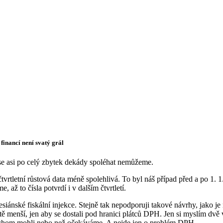
inancí není svatý grál
se asi po celý zbytek dekády spoléhat nemůžeme.
 čtvrtletní růstová data méně spolehlivá. To byl náš případ před a po 
až to čísla potvrdí i v dalším čtvrtletí.
nesiánské fiskální injekce. Stejně tak nepodporuji takové návrhy, jako 
ě menší, jen aby se dostali pod hranici plátců DPH. Jen si myslím dvě věc
chom mohli nebo než očekáváme. A nejde jen o problém DPH.