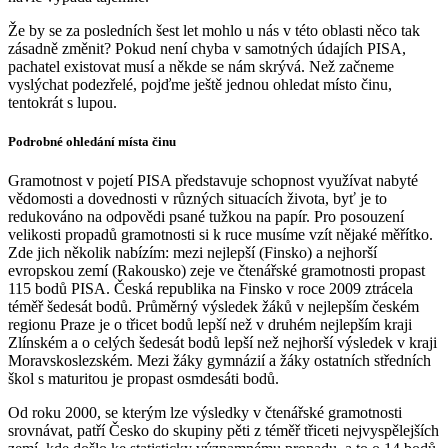
Že by se za posledních šest let mohlo u nás v této oblasti něco tak
zásadně změnit? Pokud není chyba v samotných údajích PISA,
pachatel existovat musí a někde se nám skrývá. Než začneme
vyslýchat podezřelé, pojďme ještě jednou ohledat místo činu,
tentokrát s lupou.
Podrobné ohledání místa činu
Gramotnost v pojetí PISA představuje schopnost využívat nabyté
vědomosti a dovednosti v různých situacích života, byť je to
redukováno na odpovědi psané tužkou na papír. Pro posouzení
velikosti propadů gramotnosti si k ruce musíme vzít nějaké měřítko.
Zde jich několik nabízím: mezi nejlepší (Finsko) a nejhorší
evropskou zemí (Rakousko) zeje ve čtenářské gramotnosti propast
115 bodů PISA. Česká republika na Finsko v roce 2009 ztrácela
téměř šedesát bodů. Průměrný výsledek žáků v nejlepším českém
regionu Praze je o třicet bodů lepší než v druhém nejlepším kraji
Zlínském a o celých šedesát bodů lepší než nejhorší výsledek v kraji
Moravskoslezském. Mezi žáky gymnázií a žáky ostatních středních
škol s maturitou je propast osmdesáti bodů.
Od roku 2000, se kterým lze výsledky v čtenářské gramotnosti
srovnávat, patří Česko do skupiny pěti z téměř třiceti nejvyspělejších