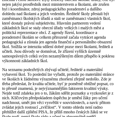
nejen jakýsi prostředník mezi ministerstvem a školami, ale zrušen
byl i koordinátor, zdroj pedagogického poradenství a dalšího
dohledu nad školami a jejich vedením. Ředitelé školy přestali být
zaměstnanci školských úřadů a stali se zaměstnanci vlastních škol,
které dostaly právní subjektivitu. Hlavním partnerem vedení
základních škol se staly obecní úřady velkých i malých měst a
politická reprezentace obcí. Z agendy řízení, koordinace a
poradenství školám se celkem přirozeně začala vytrácet agenda
pedagogická a zůstala jen agenda finanční a personálního obsazení
škol. Snížila se intenzita sdílení dobré praxe mezi školami, řediteli a
učiteli. Jsou důvody se domnívat, že zřízení vyšších územně
samosprávných celků svým nezamýšleným dílem přispělo k poklesu
výkonnosti základních škol.
Na seznamu podezřelých zbývají učitelé, ředitelé a materiální
vybavení škol. To poslední lze vyřadit, protože po materiální stránce
ve školách k žádnému výraznému zhoršení zřejmě nedošlo. Zde je
třeba předeslat, že kvalita učitele, byť je poměrně obtížné popsat, co
to přesně znamená, je nejvýznamnějším faktorem kvalitní výuky.
Nejde totiž zdaleka jen o to, žákům sdělit poznatky a vyzkoušet je z
nich. Klíčovým předpokladem úspěchu je umění žáky pro učení
nadchnout, umět jim věci vysvětlit v souvislostech, a navíc přitom
zvládat jejich rostoucí „zvlčilost“. V tomto ohledu není radno
přehlížet další zjištění PISA, že příliš mnoho českých žáků se ve
škole nudí, nemá školu rádo a učení je abnormálně netěší.