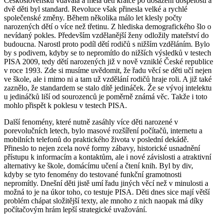
Československu vdávala a měla děti krátce po dosažení dospělosti a
dvě děti byl standard. Revoluce však přinesla velké a rychlé
společenské změny. Během několika málo let klesly počty
narozených dětí o více než třetinu. Z hlediska demografického šlo o
nevídaný pokles. Především vzdělanější ženy odložily mateřství do
budoucna. Narostl proto podíl dětí rodičů s nižším vzděláním. Bylo
by s podivem, kdyby se to nepromítlo do nižších výsledků v testech
PISA 2009, tedy dětí narozených již v nově vzniklé České republice
v roce 1993. Zde si musíme uvědomit, že řadu věcí se děti učí nejen
ve škole, ale i mimo ni a tam už vzdělání rodičů hraje roli. A již také
zaznělo, že standardem se stalo dítě jedináček. Že se vývoj intelektu
u jedináčků liší od sourozenců je poměrně známá věc. Takže i toto
mohlo přispět k poklesu v testech PISA.
Další fenomény, které nutně zasáhly více děti narozené v
porevolučních letech, bylo masové rozšíření počítačů, internetu a
mobilních telefonů do praktického života v poslední dekádě.
Přineslo to nejen zcela nové formy zábavy, historické usnadnění
přístupu k informacím a kontaktům, ale i nové závislosti a atraktivní
alternativy ke škole, domácímu učení a čtení knih. Byl by div,
kdyby se tyto fenomény do testované funkční gramotnosti
nepromítly. Dnešní děti jistě umí řadu jiných věcí než v minulosti a
možná to je na úkor toho, co testuje PISA. Děti dnes sice mají větší
problém chápat složitější texty, ale mnoho z nich naopak má díky
počítačovým hrám lepší strategické uvažování.