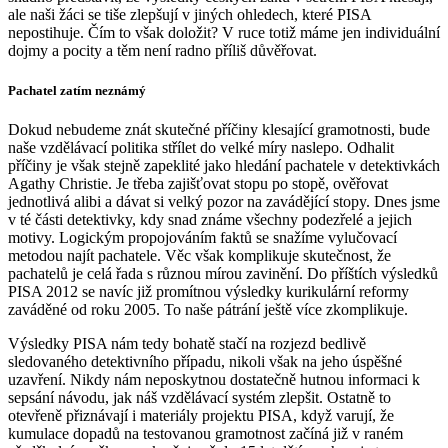
ale naši žáci se tiše zlepšují v jiných ohledech, které PISA
nepostihuje. Čím to však doložit? V ruce totiž máme jen individuální
dojmy a pocity a těm není radno příliš důvěřovat.
Pachatel zatím neznámý
Dokud nebudeme znát skutečné příčiny klesající gramotnosti, bude
naše vzdělávací politika střílet do velké míry naslepo. Odhalit
příčiny je však stejně zapeklité jako hledání pachatele v detektivkách
Agathy Christie. Je třeba zajišťovat stopu po stopě, ověřovat
jednotlivá alibi a dávat si velký pozor na zavádějící stopy. Dnes jsme
v té části detektivky, kdy snad známe všechny podezřelé a jejich
motivy. Logickým propojováním faktů se snažíme vylučovací
metodou najít pachatele. Věc však komplikuje skutečnost, že
pachatelů je celá řada s různou mírou zavinění. Do příštích výsledků
PISA 2012 se navíc již promítnou výsledky kurikulární reformy
zaváděné od roku 2005. To naše pátrání ještě více zkomplikuje.
Výsledky PISA nám tedy bohatě stačí na rozjezd bedlivě
sledovaného detektivního případu, nikoli však na jeho úspěšné
uzavření. Nikdy nám neposkytnou dostatečně hutnou informaci k
sepsání návodu, jak náš vzdělávací systém zlepšit. Ostatně to
otevřeně přiznávají i materiály projektu PISA, když varují, že
kumulace dopadů na testovanou gramotnost začíná již v raném