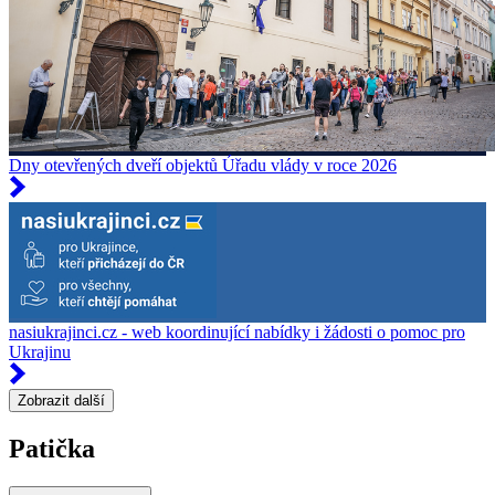
Dny otevřených dveří objektů Úřadu vlády v roce 2026
nasiukrajinci.cz - web koordinující nabídky i žádosti o pomoc pro
Ukrajinu
Zobrazit další
Patička