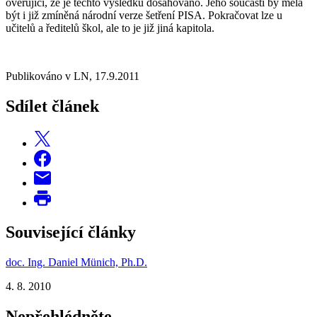
ověřující, že je těchto výsledků dosahováno. Jeho součástí by měla
být i již zmíněná národní verze šetření PISA. Pokračovat lze u
učitelů a ředitelů škol, ale to je již jiná kapitola.
Publikováno v LN, 17.9.2011
Sdílet článek
Související články
doc. Ing. Daniel Münich, Ph.D.
4. 8. 2010
Nepřehlédněte