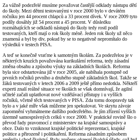
Za vážně podezřelé musíme považovat častější odklady nástupu dětí
do školy. Mezi dětmi testovanými v roce 2000 bylo v devátém
ročníku jen 44 procent chlapců a 33 procent dívek. V roce 2009 tyto
podíly dosáhly již 54 procent a 45 procent. V důsledku
rozmáhajících se odkladů nástupů do školy tedy rostl podíl
testovaných, kteří mají o rok školy méně. Jeden rok školy už něco
znamená a byl by div, pokud by se to negativně nepromítalo do
výsledků v testech PISA.
A teď se konečně vraťme k samotným školám. Za podezřelou je v
některých kruzích považována kurikulární reforma, tedy zásadní
změna obsahu a způsobu výuky na základních školách. Reforma
byla sice odstartována již v roce 2005, ale nabíhala postupně od
prvních ročníků prvního a druhého stupně základních škol. Takže se
žáků testovaných v letech 2006 a 2009 ještě přímo nedotkla. Někteří
experti znalí reálné situace ve školách se však domnívají, že agilní
učitelé začali uplatňovat nové vzdělávací přístupy i u vyšších
ročníků, včetně těch testovaných v PISA. Zda tomu doopravdy tak
bylo a v jaké míře však můžeme jen spekulovat. Ve skrytu závoje
zapomnění vyhmátneme dalšího podezřelého. Je jím zřízení vyšších
územně samosprávných celků v roce 2000. V praktické rovině šlo o
převod řady pravomocí z ministerstev na krajské samosprávy a
obce. Dalo to vzniknout krajské politické reprezentaci, krajské
politice a přirozeně i politikaření. Reforma zásadním způsobem
změnila i chod školství. Byly zrušeny okresní školské úřady, což byl