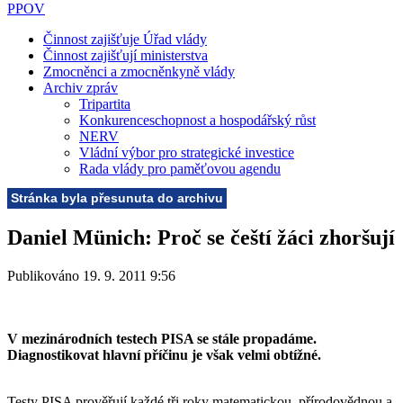
PPOV
Činnost zajišťuje Úřad vlády
Činnost zajišťují ministerstva
Zmocněnci a zmocněnkyně vlády
Archiv zpráv
Tripartita
Konkurenceschopnost a hospodářský růst
NERV
Vládní výbor pro strategické investice
Rada vlády pro paměťovou agendu
Stránka byla přesunuta do archivu
Daniel Münich: Proč se čeští žáci zhoršují
Publikováno 19. 9. 2011 9:56
V mezinárodních testech PISA se stále propadáme.
Diagnostikovat hlavní příčinu je však velmi obtížné.
Testy PISA prověřují každé tři roky matematickou, přírodovědnou a