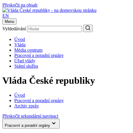
Přeskočit na obsah
EN
Menu
Vyhledávání
Úvod
Vláda
Média centrum
Pracovní a poradní orgány
Úřad vlády
Státní služba
Vláda České republiky
Úvod
Pracovní a poradní orgány
Archiv zpráv
Přeskočit sekundární navigaci
Pracovní a poradní orgány