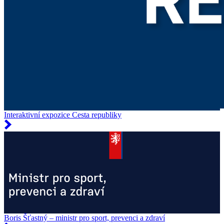
Interaktivní expozice Cesta republiky
Boris Šťastný – ministr pro sport, prevenci a zdraví