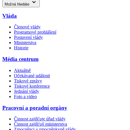
Možná hledáte
Vláda
Členové vlády
Programové prohlášení
Postavení vlády
Ministerstva
Historie
Média centrum
Aktuálně
Očekávané události
Tiskové zprávy
Tiskové konference
Jednání vlády
Foto a video
Pracovní a poradní orgány
Činnost zajišťuje úřad vlády
Činnost zajišťují ministerstva
Zmocněnci a zmocněnkyně vlády