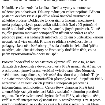
Nakolik se však změnila kvalita učitelů a výuky samotné, se
můžeme jen dohadovat. Důkazy máme jen velice nepřímé. Během
poslední dekády klesala již dříve nízká finanční atraktivnost
učitelské profese. Dokladuje to klesající průměrná i mediánová
mzda pedagogických pracovníků základních škol vůči průměrné
mzdě obdobně vzdělaných zaměstnanců v jiných profesích. Nutně
to ještě posílilo motivace schopnějších učitelů odcházet za lépe
placenou prací a u nadaných mladých lidí zájem o učitelskou kariéru
naopak ještě více ochabl. K tomu se přidala skutečnost, že na
pedagogické a učitelské obory přestala chodit intelektuální špička
mladých, ale učitelské obory se často staly útočištěm těch, co na
jiném vysokoškolském oboru neuspěli.
Poslední podezřelý se od ostatních výrazně liší. Jde o to, že řadu
důležitých schopností a dovedností testy PISA nezachytí. Ať již jde
o schopnost týmové práce, verbální vyjadřování, cílevědomost,
svědomitost, nápaditost, společenské dovednosti a podobně. To je
ale slabé místo všech jednodušších písemných testů. Stejně tak PISA
nezachycuje znalosti cizích jazyků a schopnosti pracovat s
informačními technologiemi. Celosvětový charakter PISA také
znemožňuje zachytit orientaci žáků v sociálně-kulturním prostředí
regionu. To vše ovšem není chybou šetření PISA, ale chybou těch,
kteří si to při interpretaci výsledků PISA neuvědomují. Lze si proto
snadno představit, že výsledky českých žáků v šetření PISA klesají,