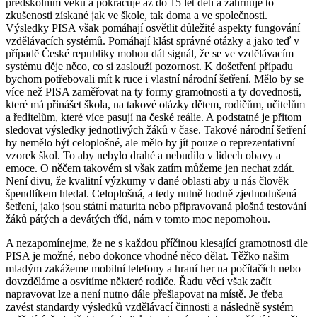
předškolním věku a pokračuje až do 15 let dětí a zahrnuje to
zkušenosti získané jak ve škole, tak doma a ve společnosti.
Výsledky PISA však pomáhají osvětlit důležité aspekty fungování
vzdělávacích systémů. Pomáhají klást správné otázky a jako teď v
případě České republiky mohou dát signál, že se ve vzdělávacím
systému děje něco, co si zaslouží pozornost. K došetření případu
bychom potřebovali mít k ruce i vlastní národní šetření. Mělo by se
více než PISA zaměřovat na ty formy gramotnosti a ty dovednosti,
které má přinášet škola, na takové otázky dětem, rodičům, učitelům
a ředitelům, které více pasují na české reálie. A podstatné je přitom
sledovat výsledky jednotlivých žáků v čase. Takové národní šetření
by nemělo být celoplošné, ale mělo by jít pouze o reprezentativní
vzorek škol. To aby nebylo drahé a nebudilo v lidech obavy a
emoce. O něčem takovém si však zatím můžeme jen nechat zdát.
Není divu, že kvalitní výzkumy v dané oblasti aby u nás člověk
špendlíkem hledal. Celoplošná, a tedy nutně hodně zjednodušená
šetření, jako jsou státní maturita nebo připravovaná plošná testování
žáků pátých a devátých tříd, nám v tomto moc nepomohou.
A nezapomínejme, že ne s každou příčinou klesající gramotnosti dle
PISA je možné, nebo dokonce vhodné něco dělat. Těžko našim
mladým zakážeme mobilní telefony a hraní her na počítačích nebo
dovzděláme a osvítíme některé rodiče. Řadu věcí však začít
napravovat lze a není nutno dále přešlapovat na místě. Je třeba
zavést standardy výsledků vzdělávací činnosti a následně systém