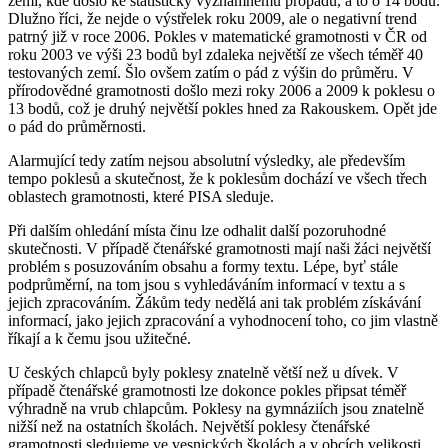
zemí, kde došlo ke statisticky významnému propadu, a to o 14 bodů.
Dlužno říci, že nejde o výstřelek roku 2009, ale o negativní trend
patrný již v roce 2006. Pokles v matematické gramotnosti v ČR od
roku 2003 ve výši 23 bodů byl zdaleka největší ze všech téměř 40
testovaných zemí. Šlo ovšem zatím o pád z výšin do průměru. V
přírodovědné gramotnosti došlo mezi roky 2006 a 2009 k poklesu o
13 bodů, což je druhý největší pokles hned za Rakouskem. Opět jde
o pád do průměrnosti.
Alarmující tedy zatím nejsou absolutní výsledky, ale především
tempo poklesů a skutečnost, že k poklesům dochází ve všech třech
oblastech gramotnosti, které PISA sleduje.
Při dalším ohledání místa činu lze odhalit další pozoruhodné
skutečnosti. V případě čtenářské gramotnosti mají naši žáci největší
problém s posuzováním obsahu a formy textu. Lépe, byť stále
podprůměrní, na tom jsou s vyhledáváním informací v textu a s
jejich zpracováním. Žákům tedy nedělá ani tak problém získávání
informací, jako jejich zpracování a vyhodnocení toho, co jim vlastně
říkají a k čemu jsou užitečné.
U českých chlapců byly poklesy znatelně větší než u dívek. V
případě čtenářské gramotnosti lze dokonce pokles připsat téměř
výhradně na vrub chlapcům. Poklesy na gymnáziích jsou znatelně
nižší než na ostatních školách. Největší poklesy čtenářské
gramotnosti sledujeme ve vesnických školách a v obcích velikosti