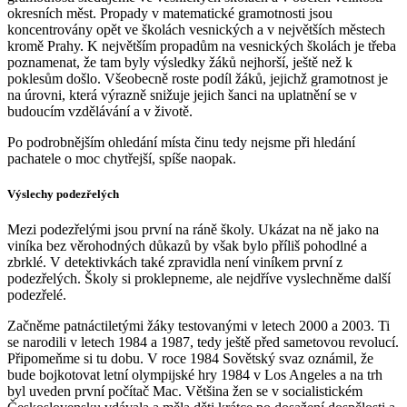
okresních měst. Propady v matematické gramotnosti jsou
koncentrovány opět ve školách vesnických a v největších městech
kromě Prahy. K největším propadům na vesnických školách je třeba
poznamenat, že tam byly výsledky žáků nejhorší, ještě než k
poklesům došlo. Všeobecně roste podíl žáků, jejichž gramotnost je
na úrovni, která výrazně snižuje jejich šanci na uplatnění se v
budoucím vzdělávání a v životě.
Po podrobnějším ohledání místa činu tedy nejsme při hledání
pachatele o moc chytřejší, spíše naopak.
Výslechy podezřelých
Mezi podezřelými jsou první na ráně školy. Ukázat na ně jako na
viníka bez věrohodných důkazů by však bylo příliš pohodlné a
zbrklé. V detektivkách také zpravidla není viníkem první z
podezřelých. Školy si proklepneme, ale nejdříve vyslechněme další
podezřelé.
Začněme patnáctiletými žáky testovanými v letech 2000 a 2003. Ti
se narodili v letech 1984 a 1987, tedy ještě před sametovou revolucí.
Připomeňme si tu dobu. V roce 1984 Sovětský svaz oznámil, že
bude bojkotovat letní olympijské hry 1984 v Los Angeles a na trh
byl uveden první počítač Mac. Většina žen se v socialistickém