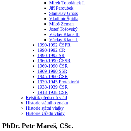
Mirek Topolánek I.
Jiří Paroubek
Stanislav Gross
Vladimír Špidla
Miloš Zeman
Josef Tošovský
Václav Klaus II.
Václav Klaus I.
1990-1992 ČSFR
1990-1992 ČR
1990-1992 SR
1960-1990 ČSSR
1969-1990 ČSR
1969-1990 SSR
1945-1960 ČSR
1939-1945 Protektorát
1938-1939 ČSR
1918-1938 ČSR
Rejstřík předsedů vlád
Historie státního znaku
Historie státní vlajky
Historie Úřadu vlády
PhDr. Petr Mareš, CSc.