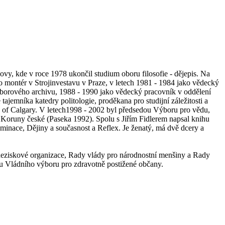
lovy, kde v roce 1978 ukončil studium oboru filosofie - dějepis. Na
o montér v Strojinvestavu v Praze, v letech 1981 - 1984 jako vědecký
dborového archivu, 1988 - 1990 jako vědecký pracovník v oddělení
jemníka katedry politologie, proděkana pro studijní záležitosti a
ty of Calgary. V letech1998 - 2002 byl předsedou Výboru pro vědu,
í Koruny české (Paseka 1992). Spolu s Jiřím Fidlerem napsal knihu
inace, Dějiny a současnost a Reflex. Je ženatý, má dvě dcery a
 neziskové organizace, Rady vlády pro národnostní menšiny a Rady
u Vládního výboru pro zdravotně postižené občany.