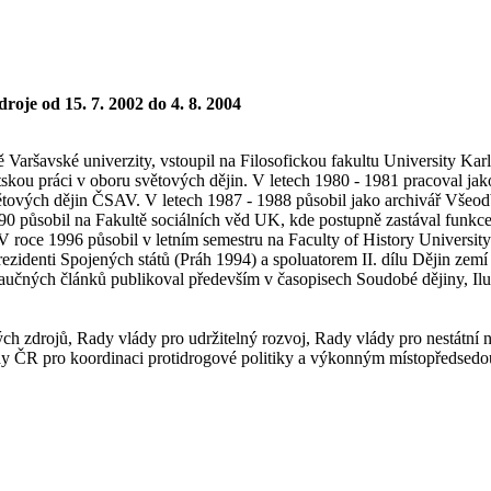
roje od 15. 7. 2002 do 4. 8. 2004
ě Varšavské univerzity, vstoupil na Filosofickou fakultu University Kar
tskou práci v oboru světových dějin. V letech 1980 - 1981 pracoval jak
ětových dějin ČSAV. V letech 1987 - 1988 působil jako archivář Všeo
 působil na Fakultě sociálních věd UK, kde postupně zastával funkce ta
 V roce 1996 působil v letním semestru na Faculty of History Universi
ezidenti Spojených států (Práh 1994) a spoluatorem II. dílu Dějin zem
čných článků publikoval především v časopisech Soudobé dějiny, Ilum
ch zdrojů, Rady vlády pro udržitelný rozvoj, Rady vlády pro nestátní
dy ČR pro koordinaci protidrogové politiky a výkonným místopředsedo