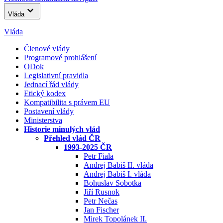
Vláda
Vláda
Členové vlády
Programové prohlášení
ODok
Legislativní pravidla
Jednací řád vlády
Etický kodex
Kompatibilita s právem EU
Postavení vlády
Ministerstva
Historie minulých vlád
Přehled vlád ČR
1993-2025 ČR
Petr Fiala
Andrej Babiš II. vláda
Andrej Babiš I. vláda
Bohuslav Sobotka
Jiří Rusnok
Petr Nečas
Jan Fischer
Mirek Topolánek II.