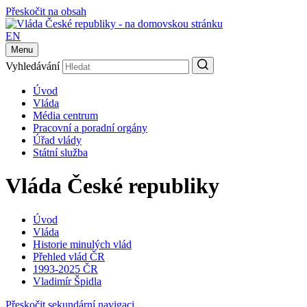
Přeskočit na obsah
EN
Menu
Vyhledávání
Úvod
Vláda
Média centrum
Pracovní a poradní orgány
Úřad vlády
Státní služba
Vláda České republiky
Úvod
Vláda
Historie minulých vlád
Přehled vlád ČR
1993-2025 ČR
Vladimír Špidla
Přeskočit sekundární navigaci