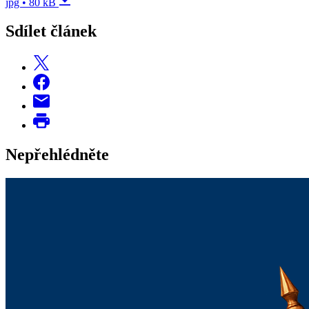
jpg • 80 kB
Sdílet článek
Nepřehlédněte