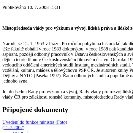
Publikováno 10. 7. 2008 15:31
Místopředseda vlády pro výzkum a vývoj, lidská práva a lidské zd
Narodil se 15. 1. 1953 v Praze. Po ročním pobytu na historické fakult
téže fakultě obhájil v roce 1983 doktorskou, v roce 1988 pak kandidá
aspirant, později odborný pracovník v Ústavu československých a sv
dějin a teorie filmu v Československém filmovém ústavu. Od roku 1990
vedoucího oddělení amerických studií Institutu mezinárodních studií.
vzdělání, kulturu, mládež a tělovýchovu PSP ČR. Je autorem knihy Pr
Dějiny a NATO (Paseka 1997). Řadu odborných studií a populárně nau
jednoho syna.
Je předsedou Rady pro výzkum a vývoj, Rady vlády pro rozvoj lidský
vlády ČR pro záležitosti romské komunity, místopředsedou Rady vlá
Připojené dokumenty
Uvedení do funkce ministra (Foto)
(15.7.2002)