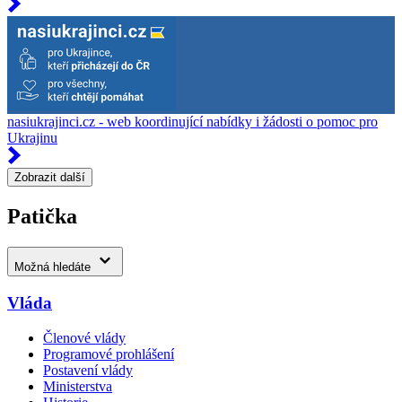
nasiukrajinci.cz - web koordinující nabídky i žádosti o pomoc pro
Ukrajinu
Zobrazit další
Patička
Možná hledáte
Vláda
Členové vlády
Programové prohlášení
Postavení vlády
Ministerstva