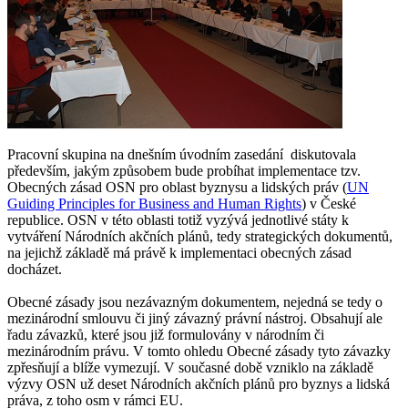
Pracovní skupina na dnešním úvodním zasedání diskutovala
především, jakým způsobem bude probíhat implementace tzv.
Obecných zásad OSN pro oblast byznysu a lidských práv (
UN
Guiding Principles for Business and Human Rights
) v České
republice. OSN v této oblasti totiž vyzývá jednotlivé státy k
vytváření Národních akčních plánů, tedy strategických dokumentů,
na jejichž základě má právě k implementaci obecných zásad
docházet.
Obecné zásady jsou nezávazným dokumentem, nejedná se tedy o
mezinárodní smlouvu či jiný závazný právní nástroj. Obsahují ale
řadu závazků, které jsou již formulovány v národním či
mezinárodním právu. V tomto ohledu Obecné zásady tyto závazky
zpřesňují a blíže vymezují. V současné době vzniklo na základě
výzvy OSN už deset Národních akčních plánů pro byznys a lidská
práva, z toho osm v rámci EU.