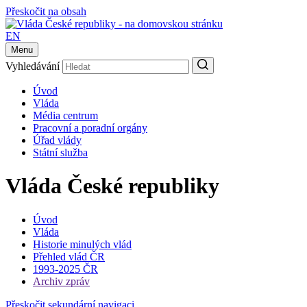
Přeskočit na obsah
EN
Menu
Vyhledávání
Úvod
Vláda
Média centrum
Pracovní a poradní orgány
Úřad vlády
Státní služba
Vláda České republiky
Úvod
Vláda
Historie minulých vlád
Přehled vlád ČR
1993-2025 ČR
Archiv zpráv
Přeskočit sekundární navigaci