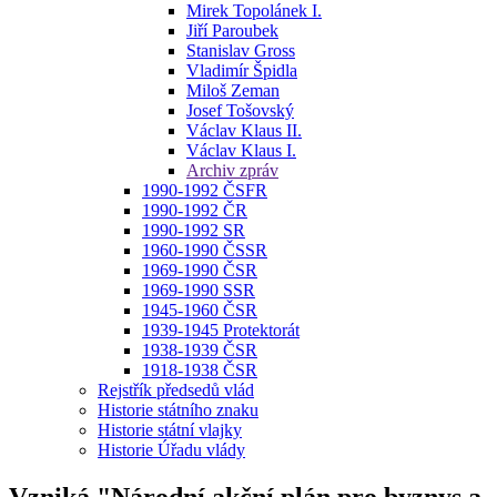
Mirek Topolánek I.
Jiří Paroubek
Stanislav Gross
Vladimír Špidla
Miloš Zeman
Josef Tošovský
Václav Klaus II.
Václav Klaus I.
Archiv zpráv
1990-1992 ČSFR
1990-1992 ČR
1990-1992 SR
1960-1990 ČSSR
1969-1990 ČSR
1969-1990 SSR
1945-1960 ČSR
1939-1945 Protektorát
1938-1939 ČSR
1918-1938 ČSR
Rejstřík předsedů vlád
Historie státního znaku
Historie státní vlajky
Historie Úřadu vlády
Vzniká "Národní akční plán pro byznys a