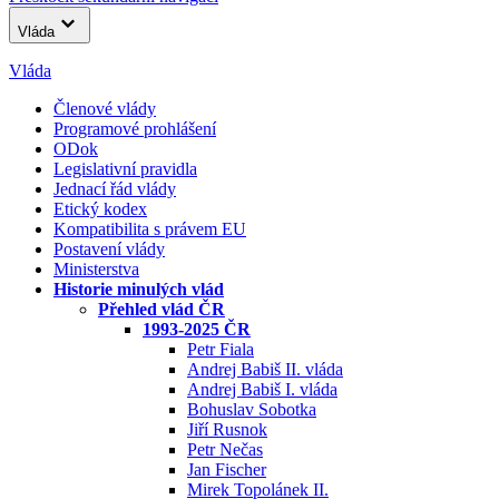
Vláda
Vláda
Členové vlády
Programové prohlášení
ODok
Legislativní pravidla
Jednací řád vlády
Etický kodex
Kompatibilita s právem EU
Postavení vlády
Ministerstva
Historie minulých vlád
Přehled vlád ČR
1993-2025 ČR
Petr Fiala
Andrej Babiš II. vláda
Andrej Babiš I. vláda
Bohuslav Sobotka
Jiří Rusnok
Petr Nečas
Jan Fischer
Mirek Topolánek II.