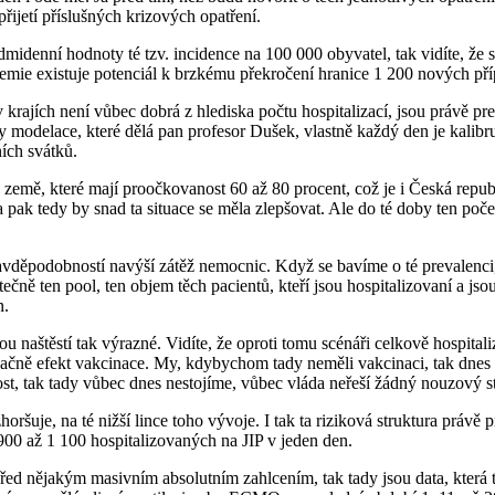
řijetí příslušných krizových opatření.
idenní hodnoty té tzv. incidence na 100 000 obyvatel, tak vidíte, že 
pidemie existuje potenciál k brzkému překročení hranice 1 200 nových p
 v krajích není vůbec dobrá z hlediska počtu hospitalizací, jsou právě p
 modelace, které dělá pan profesor Dušek, vlastně každý den je kalibruje
ích svátků.
mě, které mají proočkovanost 60 až 80 procent, což je i Česká repub
 pak tedy by snad ta situace se měla zlepšovat. Ale do té doby ten poč
děpodobností navýší zátěž nemocnic. Když se bavíme o té prevalenci, t
kutečně ten pool, ten objem těch pacientů, kteří jsou hospitalizovaní a 
n.
u naštěstí tak výrazné. Vidíte, že oproti tomu scénáři celkově hospita
noznačně efekt vakcinace. My, kdybychom tady neměli vakcinaci, tak dnes
 tak tady vůbec dnes nestojíme, vůbec vláda neřeší žádný nouzový sta
 zhoršuje, na té nižší lince toho vývoje. I tak ta riziková struktura pr
900 až 1 100 hospitalizovaných na JIP v jeden den.
ed nějakým masivním absolutním zahlcením, tak tady jsou data, která to 