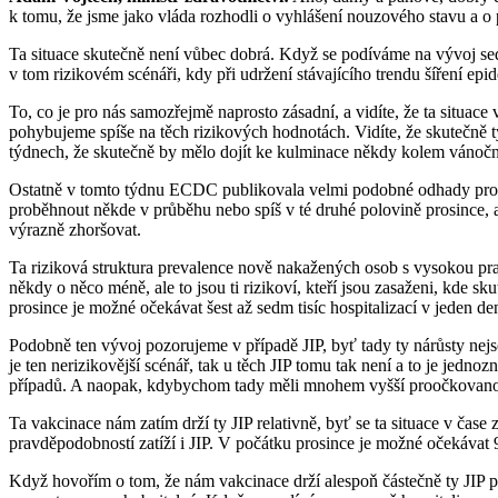
k tomu, že jsme jako vláda rozhodli o vyhlášení nouzového stavu a o p
Ta situace skutečně není vůbec dobrá. Když se podíváme na vývoj sedm
v tom rizikovém scénáři, kdy při udržení stávajícího trendu šíření e
To, co je pro nás samozřejmě naprosto zásadní, a vidíte, že ta situace
pohybujeme spíše na těch rizikových hodnotách. Vidíte, že skutečně ty
týdnech, že skutečně by mělo dojít ke kulminace někdy kolem vánočn
Ostatně v tomto týdnu ECDC publikovala velmi podobné odhady pro ze
proběhnout někde v průběhu nebo spíš v té druhé polovině prosince, a
výrazně zhoršovat.
Ta riziková struktura prevalence nově nakažených osob s vysokou prav
někdy o něco méně, ale to jsou ti rizikoví, kteří jsou zasaženi, kde s
prosince je možné očekávat šest až sedm tisíc hospitalizací v jeden de
Podobně ten vývoj pozorujeme v případě JIP, byť tady ty nárůsty nejso
je ten nerizikovější scénář, tak u těch JIP tomu tak není a to je jed
případů. A naopak, kdybychom tady měli mnohem vyšší proočkovanost,
Ta vakcinace nám zatím drží ty JIP relativně, byť se ta situace v čase
pravděpodobností zatíží i JIP. V počátku prosince je možné očekávat 
Když hovořím o tom, že nám vakcinace drží alespoň částečně ty JIP př