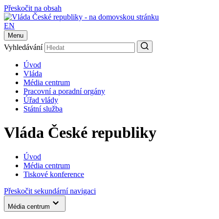
Přeskočit na obsah
EN
Menu
Vyhledávání
Úvod
Vláda
Média centrum
Pracovní a poradní orgány
Úřad vlády
Státní služba
Vláda České republiky
Úvod
Média centrum
Tiskové konference
Přeskočit sekundární navigaci
Média centrum