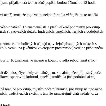
á jsme přijali, která teď stručně popíšu, budou účinná od 18 hodin
mi nepříjemné, že to je velmi nekomfortní, a věřte, že mi to nedělá
vého opatření. To znamená, stále platí veškeré podmínky pro vstup
vnách stravovacích služeb, hudebních, tanečních, herních a podobných
onzumace alkoholických nápojů na veřejně přístupných místech s
koliv venku na jakémkoliv veřejném prostranství, veřejně přístupném
urtů. To znamená, je možné si koupit to jídlo sebou, sníst si ho
t dětí, dospělých, kdy aktuálně je maximální počet, přípustný počet
é, sportovní, kulturní, taneční, tradiční a jiné podobné akce,
dná hranice pro vstup, myslím početní hranice, pro vstup na tyto akce.
, vzdělávacích akcích, s tím, že samozřejmě platí nadále to, že
18 hodin.