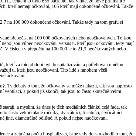
11., celkem to bylo 655 pacientů, tak vidíte, že nově přijímaní z
ěch, kteří nemají očkování, 165 kteří mají dokončené očkování. Takže
,7 na 100 000 dokončené očkování. Takže tady na tom grafu si
talizované přepočíst na 100 000 očkovaných nebo neočkovaných. To jsou
 nebo jsou vůbec neočkováni, versus ti, kteří jsou očkováni, tedy mají
rně. V číslech v přepočtu na 100 000 je to 21,9 neočkovaných nebo
ů, kteří za toto období byli hospitalizováni a potřebovali umělou
ují ti, kteří jsou neočkovaní. Tito lidé s mnohem větší
ené očkování.
ný. Ty debaty o tom, že očkovaný se může nakazit, tak jsou naprosto
 ventilaci, a pokud již skončí, tak jsou to často skutečně velmi
ně starají, a myslím, že dnes je těch mediálních článků celá řada, tak
 to často velmi mladé ročníky, dvacátníci, třicátníci, čtyřicátníci.
ně jiné, diametrálně odlišné. A pokud nejste naočkováni,
ence a zejména počtu hospitalizací, jsme tedy dnes rozhodli o tom, že