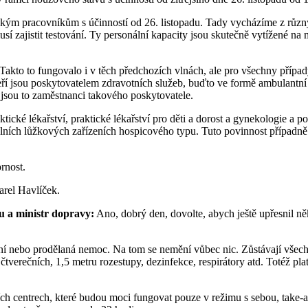
nickým pracovníkům s účinností od 26. listopadu. Tady vycházíme z rů
 musí zajistit testování. Ty personální kapacity jsou skutečně vytížené 
akto to fungovalo i v těch předchozích vlnách, ale pro všechny případ
eří jsou poskytovatelem zdravotních služeb, buďto ve formě ambulantní
 jsou to zaměstnanci takového poskytovatele.
cké lékařství, praktické lékařství pro děti a dorost a gynekologie a por
álních lůžkových zařízeních hospicového typu. Tuto povinnost případně
rnost.
arel Havlíček.
u a ministr dopravy:
Ano, dobrý den, dovolte, abych ještě upřesnil ně
ání nebo prodělaná nemoc. Na tom se nemění vůbec nic. Zůstávají všec
 čtverečních, 1,5 metru rozestupy, dezinfekce, respirátory atd. Totéž p
ch centrech, které budou moci fungovat pouze v režimu s sebou, take-aw