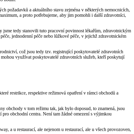
zných požadavků a aktuálního stavu zejména v některých nemocnicích,
na maximum, a proto potřebujeme, aby jim pomohli i další zdravotníci,
y jsme tedy stanovili tuto pracovní povinnost lékařům, zdravotnickým
 péče, jednodenní péče nebo lůžkové péče, v jejichž zdravotnickém
odnictví, což jsou tedy tzv. registrující poskytovatelé zdravotních
 mohou využívat poskytovatelé zdravotních služeb, kteří poskytují
které restrikce, respektive režimová opatření v rámci obchodů a
hny obchody v tom režimu tak, jak bylo doposud, to znamená, jsou
latí pro obchodní centra. Není tam žádné omezení s výjimkou
ay, a u restaurací, ale nejenom u restaurací, ale u všech provozoven,