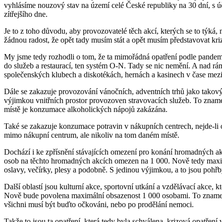
vyhlásíme nouzový stav na území celé České republiky na 30 dní, s účin
zítřejšího dne.
Je to z toho důvodu, aby provozovatelé těch akcí, kterých se to týká, 
žádnou radost, že opět tady musím stát a opět musím představovat kr
My jsme tedy rozhodli o tom, že ta mimořádná opatření podle pandemi
do služeb a restaurací, ten systém O-N. Tady se nic nemění. A nad r
společenských klubech a diskotékách, hernách a kasinech v čase mez
Dále se zakazuje provozování vánočních, adventních trhů jako takov
výjimkou vnitřních prostor provozoven stravovacích služeb. To zname
místě je konzumace alkoholických nápojů zakázána.
Také se zakazuje konzumace potravin v nákupních centrech, nejde-li o 
mimo nákupní centrum, ale nikoliv na tom daném místě.
Dochází i ke zpřísnění stávajících omezení pro konání hromadných akc
osob na těchto hromadných akcích omezen na 1 000. Nově tedy maximál
oslavy, večírky, plesy a podobně. S jedinou výjimkou, a to jsou pohř
Další oblastí jsou kulturní akce, sportovní utkání a vzdělávací akce, 
Nově bude povolena maximální obsazenost 1 000 osobami. To znamená 
všichni musí být buďto očkováni, nebo po prodělání nemoci.
Takže to jsou ta opatření, která tedy byla schválena, krizová opatření