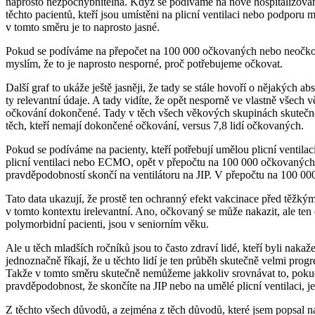
naprosto nezpochybnitelná. Když se podíváme na nově hospitalizované 
těchto pacientů, kteří jsou umístěni na plicní ventilaci nebo podpo
v tomto směru je to naprosto jasné.
Pokud se podíváme na přepočet na 100 000 očkovaných nebo neočkov
myslím, že to je naprosto nesporné, proč potřebujeme očkovat.
Další graf to ukáže ještě jasněji, že tady se stále hovoří o nějakých
ty relevantní údaje. A tady vidíte, že opět nesporně ve vlastně všech
očkování dokončené. Tady v těch všech věkových skupinách skutečně d
těch, kteří nemají dokončené očkování, versus 7,8 lidí očkovaných.
Pokud se podíváme na pacienty, kteří potřebují umělou plicní ventilac
plicní ventilaci nebo ECMO, opět v přepočtu na 100 000 očkovaných n
pravděpodobností skončí na ventilátoru na JIP. V přepočtu na 100 0
Tato data ukazují, že prostě ten ochranný efekt vakcinace před těžk
v tomto kontextu irelevantní. Ano, očkovaný se může nakazit, ale ten 
polymorbidní pacienti, jsou v seniorním věku.
Ale u těch mladších ročníků jsou to často zdraví lidé, kteří byli nakaže
jednoznačně říkají, že u těchto lidí je ten průběh skutečně velmi progre
Takže v tomto směru skutečně nemůžeme jakkoliv srovnávat to, pokud č
pravděpodobnost, že skončíte na JIP nebo na umělé plicní ventilaci, je
Z těchto všech důvodů, a zejména z těch důvodů, které jsem popsal na