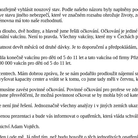
samozřejmě vyhlásit nouzový stav. Podle našeho názoru byly naplněny 
ve stavu jiného nebezpečí, které ve značném rozsahu ohrožuje životy,
němovna má toto naše rozhodnutí.
a dlouho, dvě hodiny, a hlavně jsme řešili očkování. Očkování je jedin
ntální vakcínu. Není to pravda. Všechny vakcíny, které my v Čechách
atnost devět měsíců od druhé dávky. Je to doporučení a předpokládám, ž
ila konečně vakcínu pro děti od 5 do 11 let a tato vakcína od firmy Pfi
0 000 vakcín pro děti od 5 do 11 let.
centrech. Mám dobrou zprávu, že se nám podařilo prodloužit nájemní 
šovat kapacity center a vrátit se k tomu, co jsme tady měli v červnu,
musíme zavést povinné očkování. Povinné očkování pro profese ve zdravo
 jsme přesvědčeni, že možná povinnost očkovat se by mohla být od kate
že není jiné řešení. Jednoznačně všechny analýzy i v jiných zemích ukaz
venou prezentaci a bude vás informovat o opatřeních, která vláda schváli
nictví Adam Vojtěch.
n i ode mě. Já před tím, než budu hovořit o těch jednotlivých opatřen