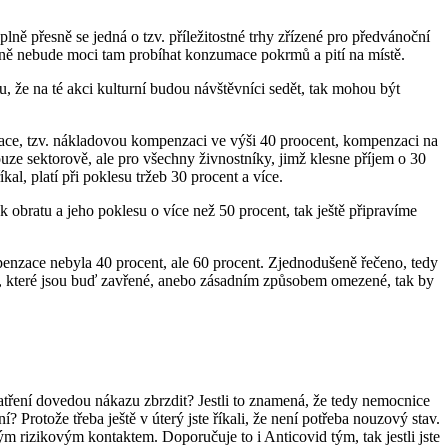
plně přesně se jedná o tzv. příležitostné trhy zřízené pro předvánoční
méně nebude moci tam probíhat konzumace pokrmů a pití na místě.
du, že na té akci kulturní budou návštěvníci sedět, tak mohou být
nzace, tzv. nákladovou kompenzaci ve výši 40 proocent, kompenzaci na
ze sektorově, ale pro všechny živnostníky, jimž klesne příjem o 30
al, platí při poklesu tržeb 30 procent a více.
bratu a jeho poklesu o více než 50 procent, tak ještě připravíme
penzace nebyla 40 procent, ale 60 procent. Zjednodušeně řečeno, tedy
, které jsou buď zavřené, anebo zásadním způsobem omezené, tak by
opatření dovedou nákazu zbrzdit? Jestli to znamená, že tedy nemocnice
 Protože třeba ještě v úterý jste říkali, že není potřeba nouzový stav.
kým rizikovým kontaktem. Doporučuje to i Anticovid tým, tak jestli jste