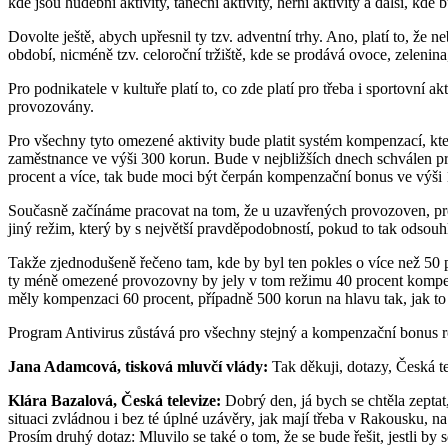
kde jsou hudební aktivity, taneční aktivity, herní aktivity a další, kd
Dovolte ještě, abych upřesnil ty tzv. adventní trhy. Ano, platí to, že
období, nicméně tzv. celoroční tržiště, kde se prodává ovoce, zeleni
Pro podnikatele v kultuře platí to, co zde platí pro třeba i sportovní 
provozovány.
Pro všechny tyto omezené aktivity bude platit systém kompenzací, kt
zaměstnance ve výši 300 korun. Bude v nejbližších dnech schválen pr
procent a více, tak bude moci být čerpán kompenzační bonus ve výši 1 00
Současně začínáme pracovat na tom, že u uzavřených provozoven, prot
jiný režim, který by s největší pravděpodobností, pokud to tak odsouhl
Takže zjednodušeně řečeno tam, kde by byl ten pokles o více než 50 p
ty méně omezené provozovny by jely v tom režimu 40 procent kompen
měly kompenzaci 60 procent, případně 500 korun na hlavu tak, jak to 
Program Antivirus zůstává pro všechny stejný a kompenzační bonus r
Jana Adamcová, tisková mluvčí vlády:
Tak děkuji, dotazy, Česká te
Klára Bazalová, Česká televize:
Dobrý den, já bych se chtěla zeptat,
situaci zvládnou i bez té úplné uzávěry, jak mají třeba v Rakousku, na
Prosím druhý dotaz: Mluvilo se také o tom, že se bude řešit, jestli by