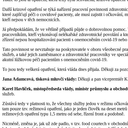
Další krizové opatření se týká nařízení pracovní povinnosti zdravot
které zajišťují péči o covidové pacienty, ale musí zajistit i očkování,
kteří nejsou v těch nemocnicích.
Já předpokládám, že ve většině případů půjde o dobrovolnou pomoc. T
pracovníkům, kteří vykonávají nelékařské zdravotnické povolání a kt
zřízení nejsou hospitalizováni pacienti s onemocněním covid-19 nebo
Tato povinnost se nevztahuje na poskytovatele v oboru všeobecné prakti
služeb, a také jejich zaměstnance a zdravotnické pracovníky ve speci
akutní lůžkovou péči pacientům s onemocněním covid-19.
To jsou tedy veškerá opatření, která vláda dnes přijala. Děkuji za pozo
Jana Adamcová, tisková mluvčí vlády:
Děkuji a pan vicepremiér K
Karel Havlíček, místopředseda vlády, ministr průmyslu a obchod
služeb.
Zůstává tedy v platnosti to, že všechny služby jedou v režimu očkov
tam pouze tzv. režimová opatření, jako je jeden člověk na deset metrů
režimových opatření typu 1,5 metru od sebe, řízení front a podobně.
Nicméně, změna je, jak už zde padlo, v tzv. food courtech v obchodní