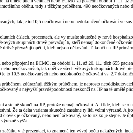
na umělé plicní ventilaci nebo ECMO za poslední období 1. 11. až 20. 
ru mimotělního oběhu, tedy s těžkým průběhem, 490 neočkovaných nebo t
aných, tak je to 10,5 neočkovaní nebo nedokončené očkování versus 2
 absolutních číslech, procentech, ale vy musíte skutečně ty nově hospi
 věkových skupinách drtivě převažují ti, kteří nemají dokončené očkování
rtivě převažují opět ti, kteří nejsou očkováni. Ti končí na JIP primá
i nebo připojení na ECMO, za období 1. 11. až 20. 11., těch 655 pacient
ebo neočkovaných, tak opět ve všech věkových skupinách drtivě převaž
00 je to 10,5 neočkovaných nebo nedokončené očkování vs. 2,7 dokonč
ým průběhem, zdůrazňuji těžkým průběhem, je naprosto neoddiskutovatel
očkovaný s nejvyšší pravděpodobností neskončí na JIP na té umělé plicní
ni a stejně skončí na JIP, protože nemají očkování. A ti lidé, kteří se o 
sivní. Že ta delta varianta skutečně zasáhne ty lidi velmi výrazně. A jsou
lověk je očkovaný, nebo není očkovaný, že to riziko je stejné. Je úpl
 výrazně vyšší.
 začátku v té prezentaci, to znamená ten vývoj počtu nakažených, incid