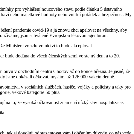
podmínky pro vyhlášení nouzového stavu podle článku 5 ústavního
 zdraví nebo majetkové hodnoty nebo vnitřní pořádek a bezpečnost. My
é řešení pandemie covid-19 a já znovu chci apelovat na všechny, aby
 používáme, jsou schválené Evropskou lékovou agenturou.
e Ministerstvo zdravotnictví to bude akceptovat.
zer bude dodána do všech členských zemí ve stejný den, a to 20.
smlouvu v obchodním centru Chodov až do konce března. Je jasné, že
 kdy jsme dokázali očkovat, myslím, až 126 000 vakcín denně.
tnictví, v sociálních službách, hasiče, vojáky a policisty a taky pro
gorie, věkové kategorie 50 plus.
ují na to, že vysoká očkovanost znamená nízký stav hospitalizace.
la.
ích, tak si dovoluji odprezentovat vám i občanům důvody, co nás vede