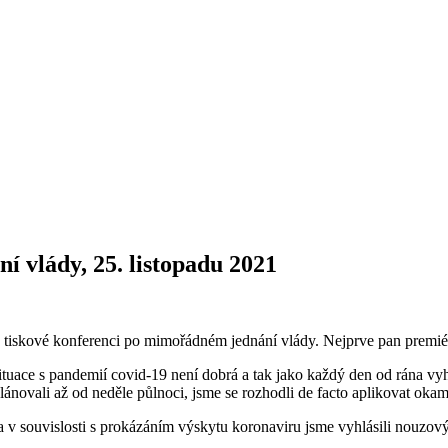
 vlády, 25. listopadu 2021
 tiskové konferenci po mimořádném jednání vlády. Nejprve pan premié
uace s pandemií covid-19 není dobrá a tak jako každý den od rána vy
plánovali až od neděle půlnoci, jsme se rozhodli de facto aplikovat okam
 v souvislosti s prokázáním výskytu koronaviru jsme vyhlásili nouzový