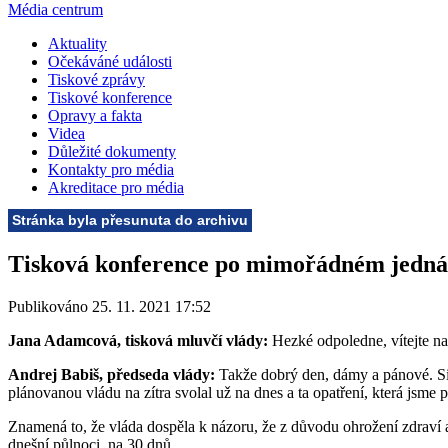
Média centrum
Aktuality
Očekáváné události
Tiskové zprávy
Tiskové konference
Opravy a fakta
Videa
Důležité dokumenty
Kontakty pro média
Akreditace pro média
Stránka byla přesunuta do archivu
Tisková konference po mimořádném jednání
Publikováno 25. 11. 2021 17:52
Jana Adamcová, tisková mluvčí vlády:
Hezké odpoledne, vítejte na
Andrej Babiš, předseda vlády:
Takže dobrý den, dámy a pánové. Sit
plánovanou vládu na zítra svolal už na dnes a ta opatření, která jsme 
Znamená to, že vláda dospěla k názoru, že z důvodu ohrožení zdraví a
dnešní půlnoci, na 30 dnů.