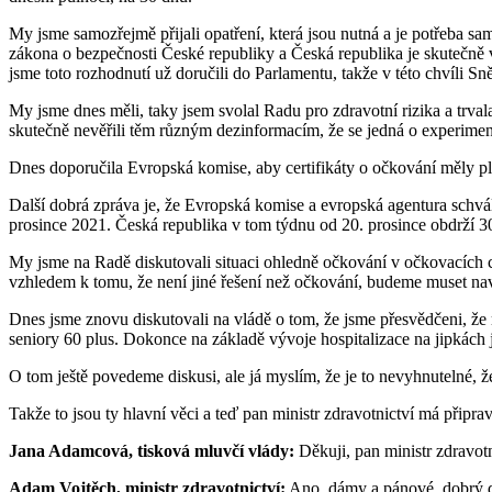
My jsme samozřejmě přijali opatření, která jsou nutná a je potřeba 
zákona o bezpečnosti České republiky a Česká republika je skutečně 
jsme toto rozhodnutí už doručili do Parlamentu, takže v této chvíli S
My jsme dnes měli, taky jsem svolal Radu pro zdravotní rizika a trval
skutečně nevěřili těm různým dezinformacím, že se jedná o experime
Dnes doporučila Evropská komise, aby certifikáty o očkování měly pl
Další dobrá zpráva je, že Evropská komise a evropská agentura schvál
prosince 2021. Česká republika v tom týdnu od 20. prosince obdrží 30
My jsme na Radě diskutovali situaci ohledně očkování v očkovacích 
vzhledem k tomu, že není jiné řešení než očkování, budeme muset navy
Dnes jsme znovu diskutovali na vládě o tom, že jsme přesvědčeni, že 
seniory 60 plus. Dokonce na základě vývoje hospitalizace na jipkách
O tom ještě povedeme diskusi, ale já myslím, že je to nevyhnutelné, 
Takže to jsou ty hlavní věci a teď pan ministr zdravotnictví má připra
Jana Adamcová, tisková mluvčí vlády:
Děkuji, pan ministr zdravot
Adam Vojtěch, ministr zdravotnictví:
Ano, dámy a pánové, dobrý de