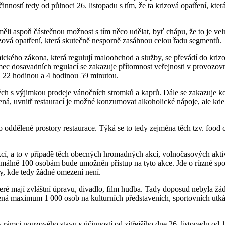
ností tedy od půlnoci 26. listopadu s tím, že ta krizová opatření, kter
měli aspoň částečnou možnost s tím něco udělat, byť chápu, že to je vel
izová opatření, která skutečně nesporně zasáhnou celou řadu segmentů.
ckého zákona, která regulují maloobchod a služby, se převádí do krizo
ámec dosavadních regulací se zakazuje přítomnost veřejnosti v provozo
i 22 hodinou a 4 hodinou 59 minutou.
ých s výjimkou prodeje vánočních stromků a kaprů. Dále se zakazuje k
ná, uvnitř restaurací je možné konzumovat alkoholické nápoje, ale kde
oddělené prostory restaurace. Týká se to tedy zejména těch tzv. food co
í, a to v případě těch obecných hromadných akcí, volnočasových aktivi
ně 100 osobám bude umožněn přístup na tyto akce. Jde o různé spolkov
by, kde tedy žádné omezení není.
které mají zvláštní úpravu, divadlo, film hudba. Tady doposud nebyla žá
maximum 1 000 osob na kulturních představeních, sportovních utkáních
 v rámci nouzového stavu s účinností od zítřejšího dne 26. listopadu od 