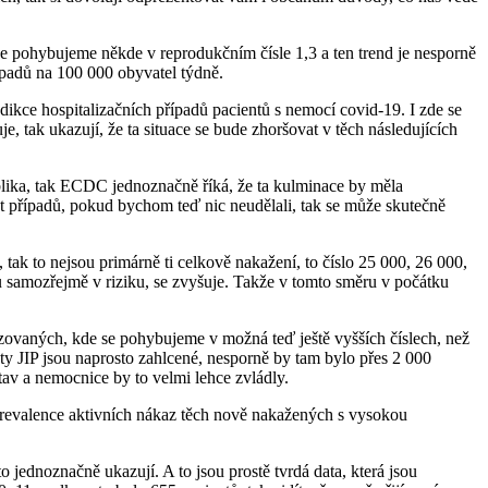
se pohybujeme někde v reprodukčním čísle 1,3 a ten trend je nesporně
řípadů na 100 000 obyvatel týdně.
redikce hospitalizačních případů pacientů s nemocí covid-19. I zde se
, tak ukazují, že ta situace se bude zhoršovat v těch následujících
lika, tak ECDC jednoznačně říká, že ta kulminace by měla
et případů, pokud bychom teď nic neudělali, tak se může skutečně
ak to nejsou primárně ti celkově nakažení, to číslo 25 000, 26 000,
jsou samozřejmě v riziku, se zvyšuje. Takže v tomto směru v počátku
lizovaných, kde se pohybujeme v možná teď ještě vyšších číslech, než
 ty JIP jsou naprosto zahlcené, nesporně by tam bylo přes 2 000
v a nemocnice by to velmi lehce zvládly.
ávě prevalence aktivních nákaz těch nově nakažených s vysokou
jednoznačně ukazují. A to jsou prostě tvrdá data, která jsou