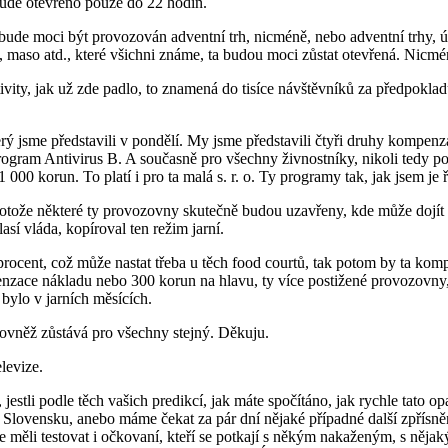
e bude otevřeno pouze do 22 hodin.
 nebude moci být provozován adventní trh, nicméně, nebo adventní trhy, ú
na, maso atd., které všichni známe, ta budou moci zůstat otevřená. Nic
aktivity, jak už zde padlo, to znamená do tisíce návštěvníků za předpokla
erý jsme představili v pondělí. My jsme představili čtyři druhy kompe
ogram Antivirus B. A současně pro všechny živnostníky, nikoli tedy pou
0 korun. To platí i pro ta malá s. r. o. Ty programy tak, jak jsem je řík
ože některé ty provozovny skutečně budou uzavřeny, kde může dojít k o
así vláda, kopíroval ten režim jarní.
rocent, což může nastat třeba u těch food courtů, tak potom by ta kom
zace nákladu nebo 300 korun na hlavu, ty více postižené provozovny
bylo v jarních měsících.
ovněž zůstává pro všechny stejný. Děkuju.
levize.
 jestli podle těch vašich predikcí, jak máte spočítáno, jak rychle tato 
 Slovensku, anebo máme čekat za pár dní nějaké případné další zpřísnění?
 se měli testovat i očkovaní, kteří se potkají s někým nakaženým, s něja