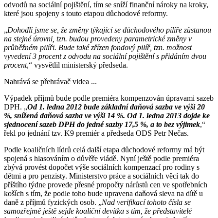
odvodů na sociální pojištění, tím se sníží finanční nároky na kroky,
které jsou spojeny s touto etapou důchodové reformy.
„
Dohodli jsme se, že změny týkající se důchodového pilíře zůstanou
na stejné úrovni, tzn. budou provedeny parametrické změny v
průběžném pilíři. Bude také zřízen fondový pilíř, tzn. možnost
vyvedení 3 procent z odvodu na sociální pojištění s přidáním dvou
procent
,“ vysvětlil ministerský předseda.
Nahrává se přehrávač videa ...
Výpadek příjmů bude podle premiéra kompenzován úpravami sazeb
DPH. „
Od 1. ledna 2012 bude základní daňová sazba ve výši 20
%, snížená daňová sazba ve výši 14 %. Od 1. ledna 2013 dojde ke
sjednocení sazeb DPH do jedné sazby 17,5 %, a to bez výjimek
,“
řekl po jednání tzv. K9 premiér a předseda ODS Petr Nečas.
Podle koaličních lídrů celá další etapa důchodové reformy má být
spojená s hlasováním o důvěře vládě. Nyní ještě podle premiéra
zbývá provést dopočet výše sociálních kompenzací pro rodiny s
dětmi a pro penzisty. Ministerstvo práce a sociálních věcí tak do
příštího týdne provede přesné propočty nárůstů cen ve spotřebních
koších s tím, že podle toho bude upravena daňová sleva na dítě u
daně z příjmů fyzických osob. „
Nad verifikací tohoto čísla se
samozřejmě ještě sejde koaliční devítka s tím, že představitelé