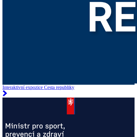
Interaktivní expozice Cesta republiky