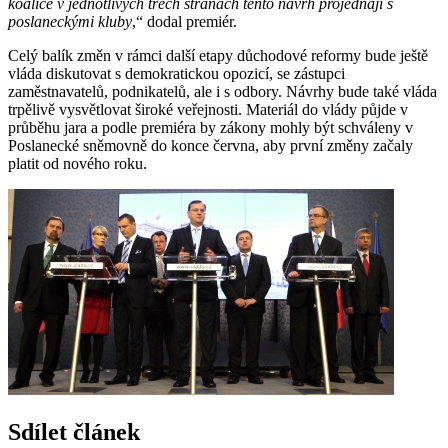
koalice v jednotlivých třech stranách tento návrh projednají s
poslaneckými kluby
,“ dodal premiér.
Celý balík změn v rámci další etapy důchodové reformy bude ještě
vláda diskutovat s demokratickou opozicí, se zástupci
zaměstnavatelů, podnikatelů, ale i s odbory. Návrhy bude také vláda
trpělivě vysvětlovat široké veřejnosti. Materiál do vlády půjde v
průběhu jara a podle premiéra by zákony mohly být schváleny v
Poslanecké sněmovně do konce června, aby první změny začaly
platit od nového roku.
Sdílet článek