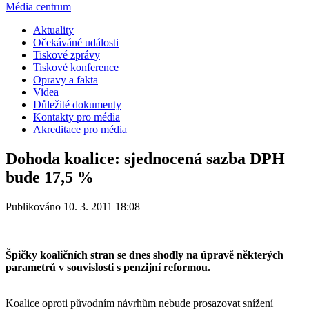
Média centrum
Aktuality
Očekáváné události
Tiskové zprávy
Tiskové konference
Opravy a fakta
Videa
Důležité dokumenty
Kontakty pro média
Akreditace pro média
Dohoda koalice: sjednocená sazba DPH
bude 17,5 %
Publikováno 10. 3. 2011 18:08
Špičky koaličních stran se dnes shodly na úpravě některých
parametrů v souvislosti s penzijní reformou.
Koalice oproti původním návrhům nebude prosazovat snížení