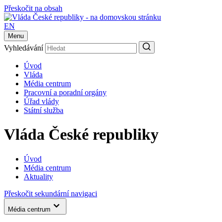
Přeskočit na obsah
EN
Menu
Vyhledávání
Úvod
Vláda
Média centrum
Pracovní a poradní orgány
Úřad vlády
Státní služba
Vláda České republiky
Úvod
Média centrum
Aktuality
Přeskočit sekundární navigaci
Média centrum