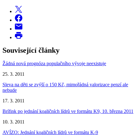
Související články
Žádná nová prognóza populačního vývoje neexistuje
25. 3. 2011
Sleva na děti se zvýší o 150 Kč, mimořádná valorizace penzí ale
nebude
17. 3. 2011
Brífink po jednání koaličních lídrů ve formátu K9, 10. března 2011
10. 3. 2011
AVÍZO: Jednání koaličních lídrů ve formátu K-9