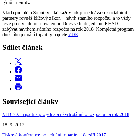
týmů tripartity.
Vláda premiéra Sobotky také každý rok projednává se sociálními
partnery rovněž klíčový zákon – návrh státního rozpočtu, a to vždy
ještě před vládním schválením. Dnes se bude jednání RHSD
zabývat návrhem státního rozpočtu na rok 2018. Kompletní program
dnešního jednání tripartity najdete
ZDE
.
Sdílet článek
Související články
VIDEO: Tripartita projednala návrh státního rozpočtu na rok 2018
18. 9. 2017
Tisková konference po jednání tripartity, 18. září 2017