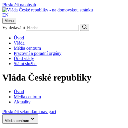
Přeskočit na obsah
EN
Menu
Vyhledávání
Úvod
Vláda
Média centrum
Pracovní a poradní orgány
Úřad vlády
Státní služba
Vláda České republiky
Úvod
Média centrum
Aktuality
Přeskočit sekundární navigaci
Média centrum