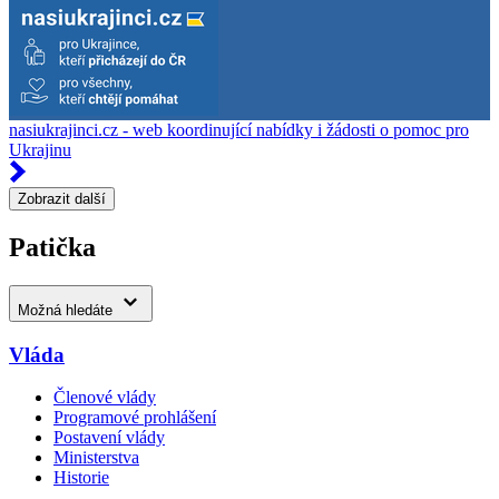
nasiukrajinci.cz - web koordinující nabídky i žádosti o pomoc pro
Ukrajinu
Zobrazit další
Patička
Možná hledáte
Vláda
Členové vlády
Programové prohlášení
Postavení vlády
Ministerstva
Historie