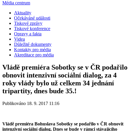
Média centrum
Aktuality
Očekáváné události
Tiskové zprávy
Tiskové konference
Opravy a fakta
Videa
Důležité dokumenty
Kontakty pro média
Akreditace pro média
Vládě premiéra Sobotky se v ČR podařilo
obnovit intenzivní sociální dialog, za 4
roky vlády bylo už celkem 34 jednání
tripartity, dnes bude 35.!
Publikováno 18. 9. 2017 11:16
Vládě premiéra Bohuslava Sobotky se podařilo v ČR obnovit
intenzivní sociální dialog. Dnes se bude v rámci stávajícího