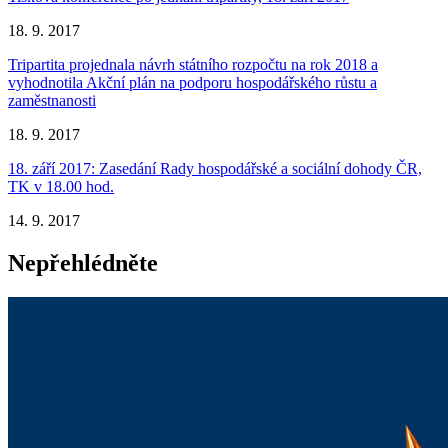
18. 9. 2017
Tripartita projednala návrh státního rozpočtu na rok 2018 a
vyhodnotila Akční plán na podporu hospodářského růstu a
zaměstnanosti
18. 9. 2017
18. září 2017: Zasedání Rady hospodářské a sociální dohody ČR,
TK v 18.00 hod.
14. 9. 2017
Nepřehlédněte