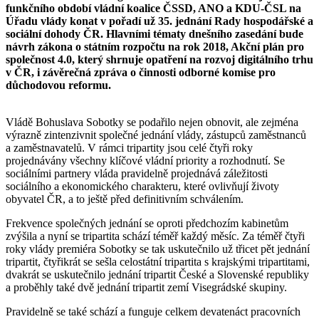
funkčního období vládní koalice ČSSD, ANO a KDU-ČSL na
Úřadu vlády konat v pořadí už 35. jednání Rady hospodářské a
sociální dohody ČR. Hlavními tématy dnešního zasedání bude
návrh zákona o státním rozpočtu na rok 2018, Akční plán pro
společnost 4.0, který shrnuje opatření na rozvoj digitálního trhu
v ČR, i závěrečná zpráva o činnosti odborné komise pro
důchodovou reformu.
Vládě Bohuslava Sobotky se podařilo nejen obnovit, ale zejména
výrazně zintenzivnit společné jednání vlády, zástupců zaměstnanců
a zaměstnavatelů. V rámci tripartity jsou celé čtyři roky
projednávány všechny klíčové vládní priority a rozhodnutí. Se
sociálními partnery vláda pravidelně projednává záležitosti
sociálního a ekonomického charakteru, které ovlivňují životy
obyvatel ČR, a to ještě před definitivním schválením.
Frekvence společných jednání se oproti předchozím kabinetům
zvýšila a nyní se tripartita schází téměř každý měsíc. Za téměř čtyři
roky vlády premiéra Sobotky se tak uskutečnilo už třicet pět jednání
tripartit, čtyřikrát se sešla celostátní tripartita s krajskými tripartitami,
dvakrát se uskutečnilo jednání tripartit České a Slovenské republiky
a proběhly také dvě jednání tripartit zemí Visegrádské skupiny.
Pravidelně se také schází a funguje celkem devatenáct pracovních