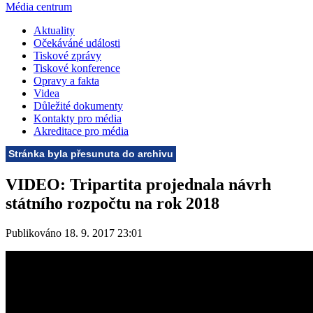
Média centrum
Aktuality
Očekáváné události
Tiskové zprávy
Tiskové konference
Opravy a fakta
Videa
Důležité dokumenty
Kontakty pro média
Akreditace pro média
Stránka byla přesunuta do archivu
VIDEO: Tripartita projednala návrh
státního rozpočtu na rok 2018
Publikováno 18. 9. 2017 23:01