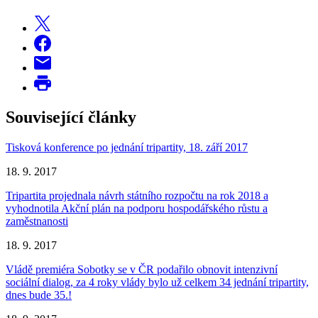
Související články
Tisková konference po jednání tripartity, 18. září 2017
18. 9. 2017
Tripartita projednala návrh státního rozpočtu na rok 2018 a
vyhodnotila Akční plán na podporu hospodářského růstu a
zaměstnanosti
18. 9. 2017
Vládě premiéra Sobotky se v ČR podařilo obnovit intenzivní
sociální dialog, za 4 roky vlády bylo už celkem 34 jednání tripartity,
dnes bude 35.!