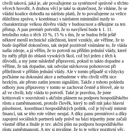
chvíli taková, jaká je, ale považujeme za systémově správné o těchto
věcech hovořit. A druhou věcí je také ta skutečnost, že vítáme, že se
vládní koalice dohodla na nárůstu platů, že to považujeme za velice
důležitou zprávu, v kombinaci s nárůstem minimální mzdy to
charakterizuje velkou důvěru vlády v budoucnost a děkujme za ten
přístup. A pan premiér potvrdil, že to navýšení bude k 1. 11.
letošního roku o těch 10 %, 15 % s tím, že se budou řešit ještě
některé menší technické záležitosti, které vznikly, ale věříme, že to
bude úspěšně dokončeno, tak stejně pozitivně vnímáme to, že vláda
našla zdroje, a já věřím, že to potvrdí na příštím jednání vlády, které
by měly přijít do oblasti vysokých škol, což byl jeden z těch k
důvodů, a my jsme následně připraveni, pokud to takto dopadne a
věříme, že tak dopadne, tak odvolat stávkovou pohotovost při
příležitosti v příštím jednání vlády. Ale v tomto případě si vždycky
počkáme na dokonání akce a nebudeme v této chvíli věřit sice
hezkým, ale přesto zatím jenom signálům. Takže z tohoto pohledu
odbory jsou připraveny v tomto se zachovat čestně a férově, ale to
až ve chvíli, kdy vláda to potvrdí. Také je pravdou, že jsme
kritizovali v souvislosti s akčním plánem na podporu hospodářského
růstu a zaměstnanosti, protože člověk, který to měl mít jako hlavní
působnost, koordinaci hospodářských politik, což je bývalý ministr
financí, tak se této role vůbec neujal. A díky panu premiérovi a díky
zapojení sociálních partnerů tady právě na bázi tripartity jsme začali
vlastně dělat a finále je tzv. akční plán na podporu hospodářského
růstu zaměstnanosti. A my si myslíme, že to je velice pozitivní věc,