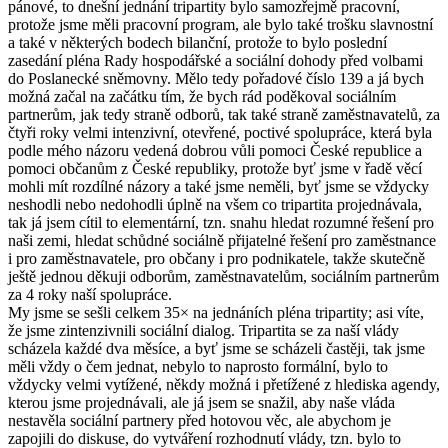
pánové, to dnešní jednání tripartity bylo samozřejmě pracovní,
protože jsme měli pracovní program, ale bylo také trošku slavnostní
a také v některých bodech bilanční, protože to bylo poslední
zasedání pléna Rady hospodářské a sociální dohody před volbami
do Poslanecké sněmovny. Mělo tedy pořadové číslo 139 a já bych
možná začal na začátku tím, že bych rád poděkoval sociálním
partnerům, jak tedy straně odborů, tak také straně zaměstnavatelů, za
čtyři roky velmi intenzivní, otevřené, poctivé spolupráce, která byla
podle mého názoru vedená dobrou vůli pomoci České republice a
pomoci občanům z České republiky, protože byť jsme v řadě věcí
mohli mít rozdílné názory a také jsme neměli, byť jsme se vždycky
neshodli nebo nedohodli úplně na všem co tripartita projednávala,
tak já jsem cítil to elementární, tzn. snahu hledat rozumné řešení pro
naši zemi, hledat schůdné sociálně přijatelné řešení pro zaměstnance
i pro zaměstnavatele, pro občany i pro podnikatele, takže skutečně
ještě jednou děkuji odborům, zaměstnavatelům, sociálním partnerům
za 4 roky naší spolupráce.
My jsme se sešli celkem 35× na jednáních pléna tripartity; asi víte,
že jsme zintenzivnili sociální dialog. Tripartita se za naší vlády
scházela každé dva měsíce, a byť jsme se scházeli častěji, tak jsme
měli vždy o čem jednat, nebylo to naprosto formální, bylo to
vždycky velmi vytížené, někdy možná i přetížené z hlediska agendy,
kterou jsme projednávali, ale já jsem se snažil, aby naše vláda
nestavěla sociální partnery před hotovou věc, ale abychom je
zapojili do diskuse, do vytváření rozhodnutí vlády, tzn. bylo to