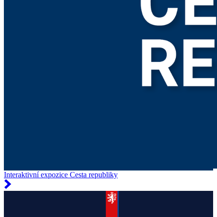
Interaktivní expozice Cesta republiky