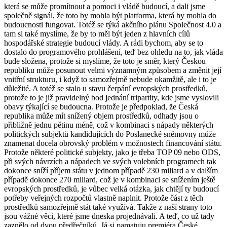
která se může promítnout a pomoci i vládě budoucí, a dali jsme
společně signál, že toto by mohla být platforma, která by mohla do
budoucnosti fungovat. Totéž se týká akčního plánu Společnost 4.0 a
tam si také myslíme, že by to měl být jeden z hlavních cílů
hospodářské strategie budoucí vlády. A rádi bychom, aby se to
dostalo do programového prohlášení, teď bez ohledu na to, jak vláda
bude složena, protože si myslíme, že toto je směr, který Českou
republiku může posunout velmi významným způsobem a změnit její
vnitřní strukturu, i když to samozřejmě nebude okamžitě, ale i to je
důležité. A totéž se stalo u stavu čerpání evropských prostředků,
protože to je již pravidelný bod jednání tripartity, kde jsme vyslovili
obavy týkající se budoucna. Protože je předpoklad, že Česká
republika může mít snížený objem prostředků, odhady jsou o
přibližně jednu pětinu méně, což v kombinaci s nápady některých
politických subjektů kandidujících do Poslanecké sněmovny může
znamenat docela obrovský problém v možnostech financování státu.
Protože některé politické subjekty, jako je třeba TOP 09 nebo ODS,
při svých návrzích a nápadech ve svých volebních programech tak
dokonce sníží příjem státu v jednom případě 230 miliard a v dalším
případě dokonce 270 miliard, což je v kombinaci se snížením ještě
evropských prostředků, je vůbec velká otázka, jak chtějí ty budoucí
potřeby veřejných rozpočtů vlastně naplnit. Protože část z těch
prostředků samozřejmě stát také využívá. Takže z naší strany toto
jsou vážné věci, které jsme dneska projednávali. A teď, co už tady
zaznělo od dvou předřečníků. Já si pamatuju premiéra České