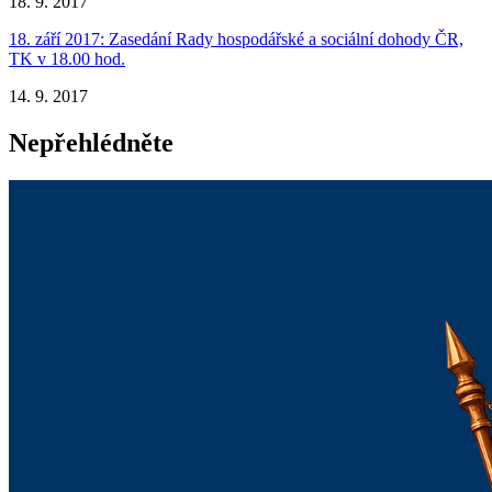
18. 9. 2017
18. září 2017: Zasedání Rady hospodářské a sociální dohody ČR,
TK v 18.00 hod.
14. 9. 2017
Nepřehlédněte