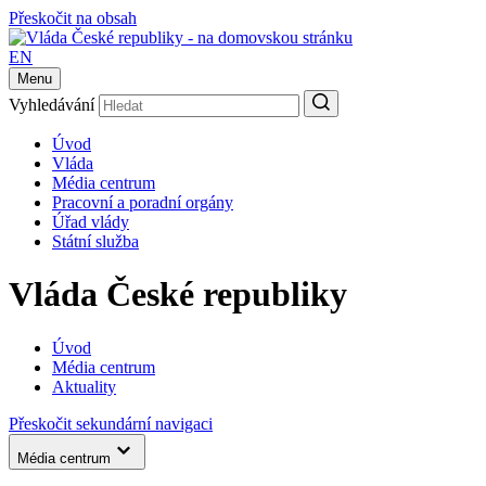
Přeskočit na obsah
EN
Menu
Vyhledávání
Úvod
Vláda
Média centrum
Pracovní a poradní orgány
Úřad vlády
Státní služba
Vláda České republiky
Úvod
Média centrum
Aktuality
Přeskočit sekundární navigaci
Média centrum