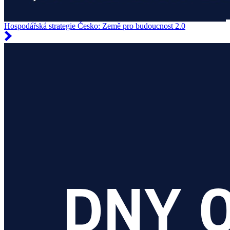
Hospodářská strategie Česko: Země pro budoucnost 2.0