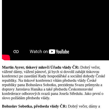
Martin Ayrer, tiskový mluvčí Úřadu vlády ČR:
Dobrý večer,
vážené dámy, vážení pánové, já bych si dovolil zahájit tiskovou
konferenci po zasedání Rady hospodářské a sociální dohody České
republiky. Na tiskové konferenci vítám předsedu vlády České
republiky pana Bohuslava Sobotku, prezidenta Svazu průmyslu a
dopravy Jaroslava Hanáka a také předsedu Českomoravské
konfederace odborových svazů pana Josefa Středulu. Jako první o
slovo požádám předsedu vlády.
Bohuslav Sobotka, předseda vlády ČR:
Dobrý večer, dámy a