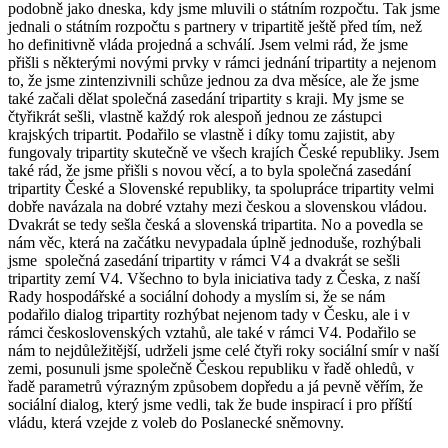
podobně jako dneska, kdy jsme mluvili o státním rozpočtu. Tak jsme
jednali o státním rozpočtu s partnery v tripartitě ještě před tím, než
ho definitivně vláda projedná a schválí. Jsem velmi rád, že jsme
přišli s některými novými prvky v rámci jednání tripartity a nejenom
to, že jsme zintenzivnili schůze jednou za dva měsíce, ale že jsme
také začali dělat společná zasedání tripartity s kraji. My jsme se
čtyřikrát sešli, vlastně každý rok alespoň jednou ze zástupci
krajských tripartit. Podařilo se vlastně i díky tomu zajistit, aby
fungovaly tripartity skutečně ve všech krajích České republiky. Jsem
také rád, že jsme přišli s novou věcí, a to byla společná zasedání
tripartity České a Slovenské republiky, ta spolupráce tripartity velmi
dobře navázala na dobré vztahy mezi českou a slovenskou vládou.
Dvakrát se tedy sešla česká a slovenská tripartita. No a povedla se
nám věc, která na začátku nevypadala úplně jednoduše, rozhýbali
jsme společná zasedání tripartity v rámci V4 a dvakrát se sešli
tripartity zemí V4. Všechno to byla iniciativa tady z Česka, z naší
Rady hospodářské a sociální dohody a myslím si, že se nám
podařilo dialog tripartity rozhýbat nejenom tady v Česku, ale i v
rámci československých vztahů, ale také v rámci V4. Podařilo se
nám to nejdůležitější, udrželi jsme celé čtyři roky sociální smír v naší
zemi, posunuli jsme společně Českou republiku v řadě ohledů, v
řadě parametrů výrazným způsobem dopředu a já pevně věřím, že
sociální dialog, který jsme vedli, tak že bude inspirací i pro příští
vládu, která vzejde z voleb do Poslanecké sněmovny.