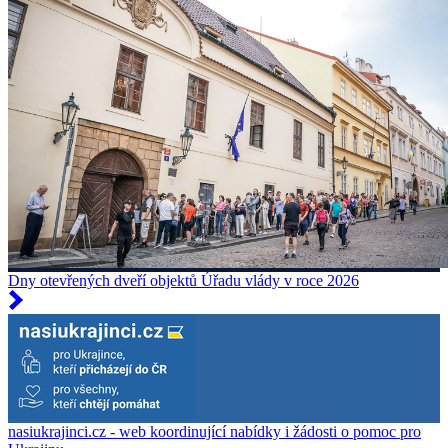
Dny otevřených dveří objektů Úřadu vlády v roce 2026
nasiukrajinci.cz - web koordinující nabídky i žádosti o pomoc pro