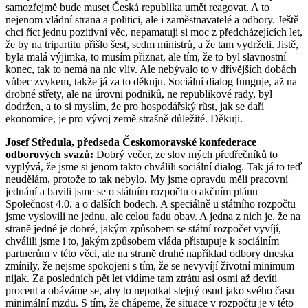
samozřejmě bude muset Česká republika umět reagovat. A to
nejenom vládní strana a politici, ale i zaměstnavatelé a odbory. Ještě
chci říct jednu pozitivní věc, nepamatuji si moc z předcházejících let,
že by na tripartitu přišlo šest, sedm ministrů, a že tam vydrželi. Jistě,
byla malá výjimka, to musím přiznat, ale tím, že to byl slavnostní
konec, tak to nemá na nic vliv. Ale nebývalo to v dřívějších dobách
vůbec zvykem, takže já za to děkuju. Sociální dialog funguje, až na
drobné střety, ale na úrovni podniků, ne republikové rady, byl
dodržen, a to si myslím, že pro hospodářský růst, jak se daří
ekonomice, je pro vývoj země strašně důležité. Děkuji.
Josef Středula, předseda Českomoravské konfederace
odborových svazů:
Dobrý večer, ze slov mých předřečníků to
vyplývá, že jsme si jenom takto chválili sociální dialog. Tak já to teď
neudělám, protože to tak nebylo. My jsme opravdu měli pracovní
jednání a bavili jsme se o státním rozpočtu o akčním plánu
Společnost 4.0. a o dalších bodech. A speciálně u státního rozpočtu
jsme vyslovili ne jednu, ale celou řadu obav. A jedna z nich je, že na
straně jedné je dobré, jakým způsobem se státní rozpočet vyvíjí,
chválili jsme i to, jakým způsobem vláda přistupuje k sociálním
partnerům v této věci, ale na straně druhé například odbory dneska
zmínily, že nejsme spokojeni s tím, že se nevyvíjí životní minimum
nijak. Za posledních pět let vidíme tam ztrátu asi osmi až devíti
procent a obáváme se, aby to nepotkal stejný osud jako svého času
minimální mzdu. S tím, že chápeme, že situace v rozpočtu je v této