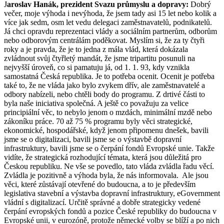
J
aroslav Hanák, prezident Svazu průmyslu a dopravy:
Dobrý
večer, moje výhoda i nevýhoda, že jsem tady asi 15 let nebo kolik a
více jak sedm, osm let vedu delegaci zaměstnavatelů, podnikatelů.
Já chci opravdu reprezentaci vlády a sociálním partnerům, odborům
nebo odborovým centrálám poděkovat. Myslím si, že za ty čtyři
roky a je pravda, že je to jedna z mála vlád, která dokázala
zvládnout svůj čtyřletý mandát, že jsme tripartitu posunuli na
nejvyšší úroveň, co si pamatuju já, od 1. 1. 93, kdy vznikla
samostatná Česká republika. Je to potřeba ocenit. Ocenit je potřeba
také to, že ne vláda jako bylo zvykem dřív, ale zaměstnavatelé a
odbory nabízeli, nebo chtěli body do programu. Z drtivé části to
byla naše iniciativa společná. A ještě co považuju za velice
principiální věc, to nebylo jenom o mzdách, minimální mzdě nebo
zákoníku práce. 70 až 75 % programu byly věci strategické,
ekonomické, hospodářské, když jenom připomenu dnešek, bavili
jsme se o digitalizaci, bavili jsme se o výstavbě dopravní
infrastruktury, bavili jsme se o čerpání fondů Evropské unie. Takže
vidíte, že strategická rozhodující témata, která jsou důležitá pro
Českou republiku. Ne vše se povedlo, tato vláda zvládla řadu věcí.
Zvládla je pozitivně a výhoda byla, že nás informovala. Ale jsou
věci, které zůstávají otevřené do budoucna, a to je především
legislativa stavební a výstavba dopravní infrastruktury, eGovernment
vládní s digitalizací. Určitě správné a dobře strategicky vedené
čerpání evropských fondů a pozice České republiky do budoucna v
Evropské unii, v eurozóně, protože německé volby se blíží a po nich