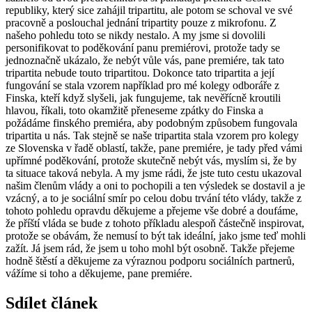
republiky, který sice zahájil tripartitu, ale potom se schoval ve své
pracovně a poslouchal jednání tripartity pouze z mikrofonu. Z
našeho pohledu toto se nikdy nestalo. A my jsme si dovolili
personifikovat to poděkování panu premiérovi, protože tady se
jednoznačně ukázalo, že nebýt vůle vás, pane premiére, tak tato
tripartita nebude touto tripartitou. Dokonce tato tripartita a její
fungování se stala vzorem například pro mé kolegy odboráře z
Finska, kteří když slyšeli, jak fungujeme, tak nevěřícně kroutili
hlavou, říkali, toto okamžitě přeneseme zpátky do Finska a
požádáme finského premiéra, aby podobným způsobem fungovala
tripartita u nás. Tak stejně se naše tripartita stala vzorem pro kolegy
ze Slovenska v řadě oblastí, takže, pane premiére, je tady před vámi
upřímné poděkování, protože skutečně nebýt vás, myslím si, že by
ta situace taková nebyla. A my jsme rádi, že jste tuto cestu ukazoval
našim členům vlády a oni to pochopili a ten výsledek se dostavil a je
vzácný, a to je sociální smír po celou dobu trvání této vlády, takže z
tohoto pohledu opravdu děkujeme a přejeme vše dobré a doufáme,
že příští vláda se bude z tohoto příkladu alespoň částečně inspirovat,
protože se obávám, že nemusí to být tak ideální, jako jsme teď mohli
zažít. Já jsem rád, že jsem u toho mohl být osobně. Takže přejeme
hodně štěstí a děkujeme za výraznou podporu sociálních partnerů,
vážíme si toho a děkujeme, pane premiére.
Sdílet článek