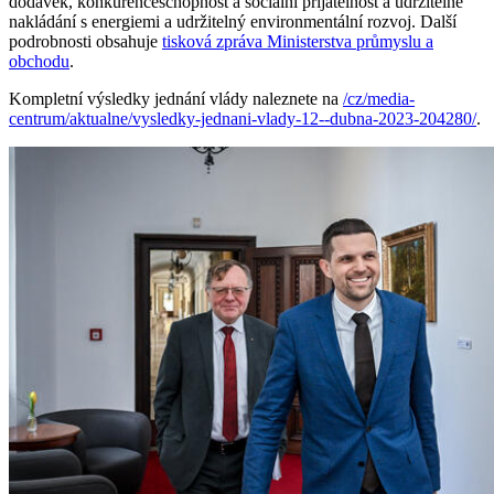
dodávek, konkurenceschopnost a sociální přijatelnost a udržitelné
nakládání s energiemi a udržitelný environmentální rozvoj. Další
podrobnosti obsahuje
tisková zpráva Ministerstva průmyslu a
obchodu
.
Kompletní výsledky jednání vlády naleznete na
/cz/media-
centrum/aktualne/vysledky-jednani-vlady-12--dubna-2023-204280/
.