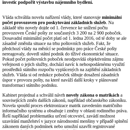
investic podpořit výstavbu nájemního bydlení.
Vláda schválila novelu nařízení vlády, které stanovuje
minimální
počet provozoven pro poskytování základních služeb
. Na
základě této novely dojde od 1. července ke snížení počtu
provozoven České pošty ze současných 3 200 na 2 900 poboček.
Dosavadní minimální počet platí od 1. ledna 2016, od té doby se ale
zásadně změnila situace na trhu poštovních služeb. Fakt, že
předchozí vlády na měnící se podmínky pro práce České pošty
nereagovaly, dovedl státní podnik do tíživé ekonomické situace.
Pokud počet poštovních poboček neodpovídá objektivnímu zájmu
veřejnosti o jejich služby, dochází navíc k nehospodárnému využití
prostředků státního rozpočtu vyplácených na zajištění základních
služeb. Vláda si od redukce poboček slibuje dosažení zásadních
úspor v provozu pošty, na které naváží další kroky v plánované
transformaci státního podniku.
Kabinet projednal a schválil návrh
novely zákona o matrikách
a
souvisejících změn dalších zákonů, například občanského zákoníku.
Novela spouští proces elektronizace matrik zavedením matričního
informačního systému a obsahuje i změny v oblasti rodinného práva.
Řeší například problematiku určení otcovství, zavádí možnost
uzavírání manželství v jazyce národnostní menšiny v případě splnění
zákonem daných podmínek nebo umožní uzavřít registrované