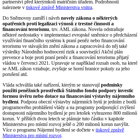
partnerství před kterýmkoli matričním úřadem. Podrobnosti
naleznete v
tiskové zprávě Ministerstva vnitra
.
Do Sněmovny zamíří i návrh
novely zákona o některých
opatřeních proti legalizaci výnosů z trestné činnosti a
financování terorismu
, tzv. AML zákona. Novela odstraňuje
některé nedostatky v implementaci evropské směrnice o předcházení
využívání finančního systému k praní peněz nebo financování
terorismu ve stávajícím znění zákona a zapracovává do něj také
výsledky Národního hodnocení rizik a související Akční plán
prevence a boje proti praní peněz a financování terorismu přijatý
vládou v červenci 2021. Upravuje se například rozsah osob, na které
se AML zákon vztahuje, zvyšuje se horní hranice pokuty za jeho
porušení atd.
Vláda schválila také nařízení, kterým se stanovují
podmínky
použití peněžních prostředků Státního fondu podpory investic
formou úvěru nebo dotace na financování výstavby nájemního
bydlení
. Podpora obecní výstavby nájemních bytů je jedním z bodů
programového prohlášení vlády a na programy podporující zvýšení
dostupnosti nájemního bydlení je pro letošek vyhrazeno 800 milionů
korun. V příštích dvou letech se plánuje tuto částku v kapitole
Ministerstva pro místní rozvoj ještě o 200 milionů korun navýšit.
Více o programu Nájemní bydlení se dočtete v
tiskové zprávě
Ministerstva pro místní rozvoj
.