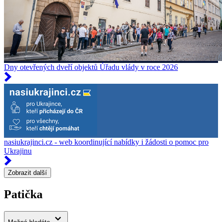
Dny otevřených dveří objektů Úřadu vlády v roce 2026
nasiukrajinci.cz - web koordinující nabídky i žádosti o pomoc pro
Ukrajinu
Zobrazit další
Patička