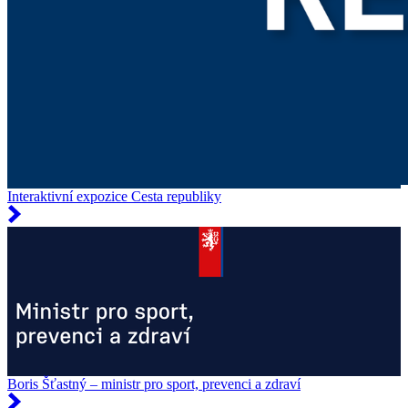
Interaktivní expozice Cesta republiky
Boris Šťastný – ministr pro sport, prevenci a zdraví