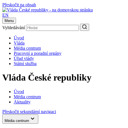
Přeskočit na obsah
EN
Menu
Vyhledávání
Úvod
Vláda
Média centrum
Pracovní a poradní orgány
Úřad vlády
Státní služba
Vláda České republiky
Úvod
Média centrum
Aktuality
Přeskočit sekundární navigaci
Média centrum