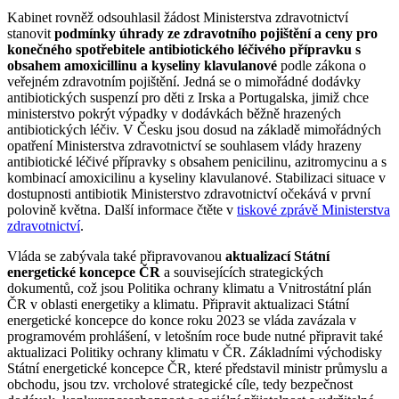
Kabinet rovněž odsouhlasil žádost Ministerstva zdravotnictví
stanovit
podmínky úhrady ze zdravotního pojištění a ceny pro
konečného spotřebitele antibiotického léčivého přípravku s
obsahem amoxicillinu a kyseliny klavulanové
podle zákona o
veřejném zdravotním pojištění. Jedná se o mimořádné dodávky
antibiotických suspenzí pro děti z Irska a Portugalska, jimiž chce
ministerstvo pokrýt výpadky v dodávkách běžně hrazených
antibiotických léčiv. V Česku jsou dosud na základě mimořádných
opatření Ministerstva zdravotnictví se souhlasem vlády hrazeny
antibiotické léčivé přípravky s obsahem penicilinu, azitromycinu a s
kombinací amoxicilinu a kyseliny klavulanové. Stabilizaci situace v
dostupnosti antibiotik Ministerstvo zdravotnictví očekává v první
polovině května. Další informace čtěte v
tiskové zprávě Ministerstva
zdravotnictví
.
Vláda se zabývala také připravovanou
aktualizací Státní
energetické koncepce ČR
a souvisejících strategických
dokumentů, což jsou Politika ochrany klimatu a Vnitrostátní plán
ČR v oblasti energetiky a klimatu. Připravit aktualizaci Státní
energetické koncepce do konce roku 2023 se vláda zavázala v
programovém prohlášení, v letošním roce bude nutné připravit také
aktualizaci Politiky ochrany klimatu v ČR. Základními východisky
Státní energetické koncepce ČR, které představil ministr průmyslu a
obchodu, jsou tzv. vrcholové strategické cíle, tedy bezpečnost