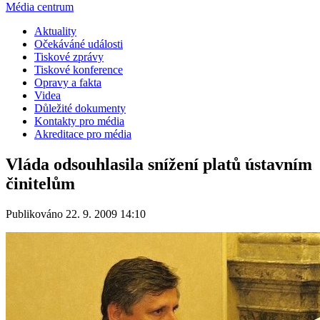
Média centrum
Aktuality
Očekáváné události
Tiskové zprávy
Tiskové konference
Opravy a fakta
Videa
Důležité dokumenty
Kontakty pro média
Akreditace pro média
Vláda odsouhlasila snížení platů ústavním
činitelům
Publikováno 22. 9. 2009 14:10