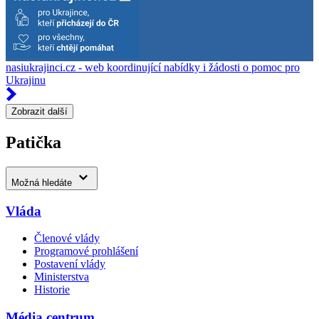
nasiukrajinci.cz - web koordinující nabídky i žádosti o pomoc pro
Ukrajinu
Zobrazit další
Patička
Možná hledáte
Vláda
Členové vlády
Programové prohlášení
Postavení vlády
Ministerstva
Historie
Média centrum