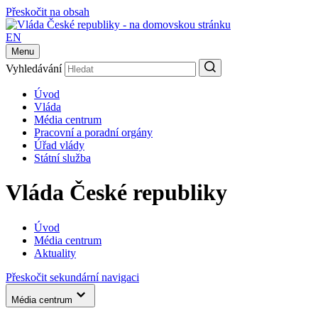
Přeskočit na obsah
EN
Menu
Vyhledávání
Úvod
Vláda
Média centrum
Pracovní a poradní orgány
Úřad vlády
Státní služba
Vláda České republiky
Úvod
Média centrum
Aktuality
Přeskočit sekundární navigaci
Média centrum