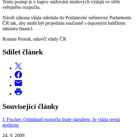
Tento postup je v logice snižování mzdových výdajů ve sféře
veřejného rozpočtu.
Návrh zákona vláda odeslala do Poslanecké sněmovny Parlamentu
ČR tak, aby mohl být projednán současně s úsporným balíčkem
ministra financí.
Roman Prorok, mluvčí vlády ČR
Sdílet článek
Související články
J. Fischer: Odmítnutí rozpočtu bude signálem, že vláda nemá
podporu
24. 9. 2009