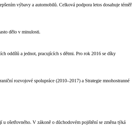
lepšením výbavy a automobilů. Celková podpora letos dosahuje téměř
sto dělo v minulosti.
ních oddílů a jednot, pracujících s dětmi. Pro rok 2016 se díky
hraniční rozvojové spolupráce (2010–2017) a Strategie mnohostranné
jí u ošetřovného. V zákoně o důchodovém pojištění se změna týká