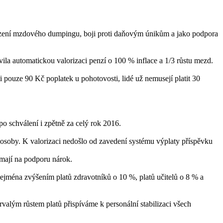
omezení mzdového dumpingu, boji proti daňovým únikům a jako podpora
ila automatickou valorizaci penzí o 100 % inflace a 1/3 růstu mezd.
ti pouze 90 Kč poplatek u pohotovosti, lidé už nemusejí platit 30
po schválení i zpětně za celý rok 2016.
 osoby. K valorizaci nedošlo od zavedení systému výplaty příspěvku
 mají na podporu nárok.
ejména zvýšením platů zdravotníků o 10 %, platů učitelů o 8 % a
trvalým růstem platů přispíváme k personální stabilizaci všech