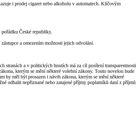
kazuje i prodej cigaret nebo alkoholu v automatech. Klíčovým
ho pořádku České republiky.
ní zástupce a omezením možnosti jejich odvolání.
h stranách a v politických hnutích má za cíl posílení transparentnosti
h zákona, kterým se mění některé volební zákony. Touto novelou bude
ům by měl být prosazen i návrh zákona, kterým se mění některé
é odhalit nepřiznané nebo zatajené příjmy poplatníků daní z příjmů