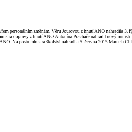
yřem personálním změnám. Věru Jourovou z hnutí ANO nahradila 3. říj
inistra dopravy z hnutí ANO Antonína Prachaře nahradil nový ministr 
 ANO. Na postu ministra školství nahradila 5. června 2015 Marcela C