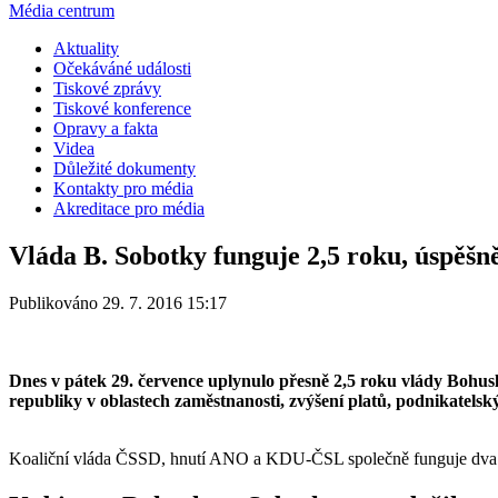
Média centrum
Aktuality
Očekáváné události
Tiskové zprávy
Tiskové konference
Opravy a fakta
Videa
Důležité dokumenty
Kontakty pro média
Akreditace pro média
Vláda B. Sobotky funguje 2,5 roku, úspěšn
Publikováno 29. 7. 2016 15:17
Dnes v pátek 29. července uplynulo přesně 2,5 roku vlády Bohusla
republiky v oblastech zaměstnanosti, zvýšení platů, podnikatelský
Koaliční vláda ČSSD, hnutí ANO a KDU-ČSL společně funguje dva a p