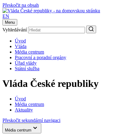
Přeskočit na obsah
EN
Menu
Vyhledávání
Úvod
Vláda
Média centrum
Pracovní a poradní orgány
Úřad vlády
Státní služba
Vláda České republiky
Úvod
Média centrum
Aktuality
Přeskočit sekundární navigaci
Média centrum