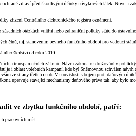
 o ochraně zdraví před škodlivými účinky návykových látek. Novela za
díky zřízení Centrálního elektronického registru oznámení.
o zásadních otázkách vnitřní nebo zahraniční politiky státu do ústavní
estných činů, mj. stanovením pevného funkčního období pro vedoucí stát
álního školství od roku 2019.
pčních a transparenčních zákonů. Návrh zákona o sdružování v politickýc
učástí je i oblast volebních kampaní, kde byl Sněmovnou schválen návr
vším ze strany třetích osob. V souvislosti s bojem proti daňovým únik
kona upravuje stávající mechanismy daňového práva tak, aby bylo možn
sadit ve zbytku funkčního období, patří:
ch pracovních míst