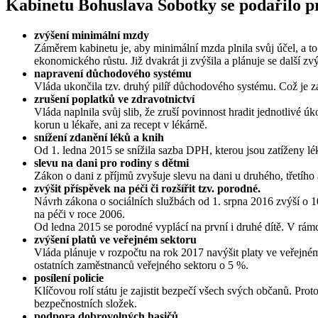
Kabinetu Bohuslava Sobotky se podařilo pro
zvýšení minimální mzdy
Záměrem kabinetu je, aby minimální mzda plnila svůj účel, a 
ekonomického růstu. Již dvakrát ji zvýšila a plánuje se další zv
napravení důchodového systému
Vláda ukončila tzv. druhý pilíř důchodového systému. Což je zá
zrušení poplatků ve zdravotnictví
Vláda naplnila svůj slib, že zruší povinnost hradit jednotlivé ú
korun u lékaře, ani za recept v lékárně.
snížení zdanění léků a knih
Od 1. ledna 2015 se snížila sazba DPH, kterou jsou zatíženy l
slevu na dani pro rodiny s dětmi
Zákon o dani z příjmů zvyšuje slevu na dani u druhého, třetího 
zvýšit příspěvek na péči či rozšířit tzv. porodné.
Návrh zákona o sociálních službách od 1. srpna 2016 zvýší o 1
na péči v roce 2006.
Od ledna 2015 se porodné vyplácí na první i druhé dítě. V rámci
zvýšení platů ve veřejném sektoru
Vláda plánuje v rozpočtu na rok 2017 navýšit platy ve veřejné
ostatních zaměstnanců veřejného sektoru o 5 %.
posílení policie
Klíčovou rolí státu je zajistit bezpečí všech svých občanů. Pro
bezpečnostních složek.
podpora dobrovolných hasičů