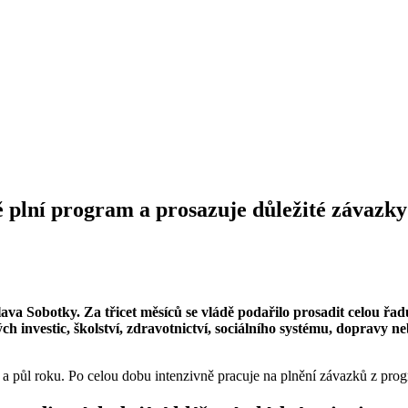
ě plní program a prosazuje důležité závazky
va Sobotky. Za třicet měsíců se vládě podařilo prosadit celou řad
ch investic, školství, zdravotnictví, sociálního systému, dopravy n
ůl roku. Po celou dobu intenzivně pracuje na plnění závazků z progr