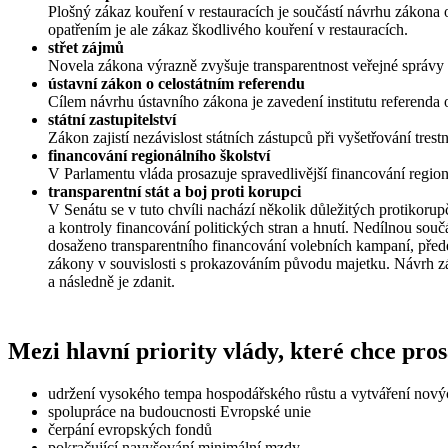
Plošný zákaz kouření v restauracích je součástí návrhu zákona
opatřením je ale zákaz škodlivého kouření v restauracích.
střet zájmů
Novela zákona výrazně zvyšuje transparentnost veřejné správy 
ústavní zákon o celostátním referendu
Cílem návrhu ústavního zákona je zavedení institutu referenda 
státní zastupitelství
Zákon zajistí nezávislost státních zástupců při vyšetřování tr
financování regionálního školství
V Parlamentu vláda prosazuje spravedlivější financování region
transparentní stát a boj proti korupci
​V Senátu se v tuto chvíli nachází několik důležitých protikoru
a kontroly financování politických stran a hnutí. Nedílnou so
dosaženo transparentního financování volebních kampaní, přede
zákony v souvislosti s prokazováním původu majetku. Návrh zá
a následně je zdanit.
Mezi hlavní priority vlády, které chce pro
udržení vysokého tempa hospodářského růstu a vytváření nový
spolupráce na budoucnosti Evropské unie
čerpání evropských fondů
pokračující navyšování minimální mzdy