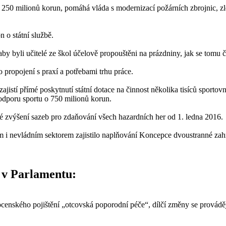
 250 milionů korun, pomáhá vláda s modernizací požárních zbrojnic, z
 o státní službě.
 byli učitelé ze škol účelově propouštěni na prázdniny, jak se tomu ča
 propojení s praxí a potřebami trhu práce.
ajistí přímé poskytnutí státní dotace na činnost několika tisíců sportov
odporu sportu o 750 milionů korun.
né zvýšení sazeb pro zdaňování všech hazardních her od 1. ledna 2016.
ím i nevládním sektorem zajistilo naplňování Koncepce dvoustranné za
í v Parlamentu:
enského pojištění „otcovská poporodní péče“, dílčí změny se provádě