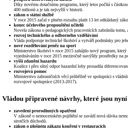
Díky novému dotačnímu programu, který letos počítá s částkou
400 milionů a je tak nejvyšší v historii.
zákon o státní službě
V roce 2015 začal v plném rozsahu platit 13 let odkládaný zákon
konec účelového propouštění učitelů
Novela zákona o pedagogických pracovnících zabránila tomu, aby
rozvoj technického a odborného vzdělávání
Vláda podporuje technické školství a vytváří podmínky pro jeho
nové rozdělování peněz na sport
Ministerstvo školství v roce 2015 zahájilo nový program, který z
vyjednáváním v roce 2015 meziročně navýšily prostředky na p
vyšší zdanění hazardu
Koalice i přes silný odpor hazardní loby prosadila diferencova
rozvojová pomoc
Ministerstvo zahraničních věcí průběžně ve spolupráci s vládn
rozvojové spolupráce (2013-2017).
Vládou připravené návrhy, které jsou nyn
zavedení prorodinných opatření
V zákoně o nemocenském pojištění se zavádí nová dávka nemoc
sirotčích důchodů.
zákon o plošném zákazu kouření v restauracích