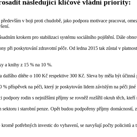
sadit následující klíčové vládní priority:
to především v boji proti chudobě, jako podpora motivace pracovat, 
ýšení.
sadním krokem pro stabilizaci systému sociálního pojištění. Dále obnov
kony při poskytování zdravotní péče. Od ledna 2015 tak zůstal v platnos
éky a knihy z 15 % na 10 %.
a dalšího dítěte o 100 Kč respektive 300 Kč. Sleva by měla být účinná 
0 % příspěvek na péči, který je poskytován lidem závislým na péči jiné
 podpory rodin s nejnižšími příjmy se rovněž rozšířil okruh těch, kteří
m sektoru i starobní penze. Opět budou podpořeny příjmy domácností, z
to kromě potřebných investic do vybavení, se navyšují počty policistů a 