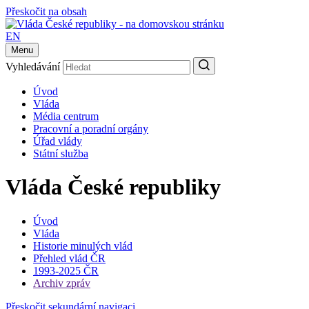
Přeskočit na obsah
EN
Menu
Vyhledávání
Úvod
Vláda
Média centrum
Pracovní a poradní orgány
Úřad vlády
Státní služba
Vláda České republiky
Úvod
Vláda
Historie minulých vlád
Přehled vlád ČR
1993-2025 ČR
Archiv zpráv
Přeskočit sekundární navigaci