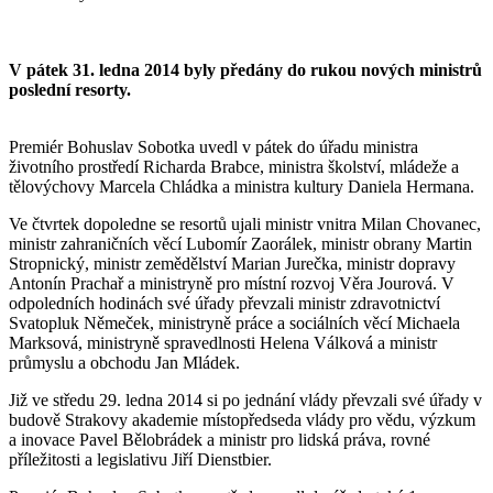
V pátek 31. ledna 2014 byly předány do rukou nových ministrů
poslední resorty.
Premiér Bohuslav Sobotka uvedl v pátek do úřadu ministra
životního prostředí Richarda Brabce, ministra školství, mládeže a
tělovýchovy Marcela Chládka a ministra kultury Daniela Hermana.
Ve čtvrtek dopoledne se resortů ujali ministr vnitra Milan Chovanec,
ministr zahraničních věcí Lubomír Zaorálek, ministr obrany Martin
Stropnický, ministr zemědělství Marian Jurečka, ministr dopravy
Antonín Prachař a ministryně pro místní rozvoj Věra Jourová. V
odpoledních hodinách své úřady převzali ministr zdravotnictví
Svatopluk Němeček, ministryně práce a sociálních věcí Michaela
Marksová, ministryně spravedlnosti Helena Válková a ministr
průmyslu a obchodu Jan Mládek.
Již ve středu 29. ledna 2014 si po jednání vlády převzali své úřady v
budově Strakovy akademie místopředseda vlády pro vědu, výzkum
a inovace Pavel Bělobrádek a ministr pro lidská práva, rovné
příležitosti a legislativu Jiří Dienstbier.