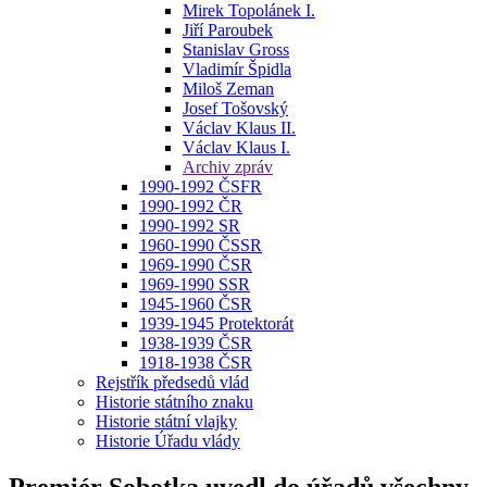
Mirek Topolánek I.
Jiří Paroubek
Stanislav Gross
Vladimír Špidla
Miloš Zeman
Josef Tošovský
Václav Klaus II.
Václav Klaus I.
Archiv zpráv
1990-1992 ČSFR
1990-1992 ČR
1990-1992 SR
1960-1990 ČSSR
1969-1990 ČSR
1969-1990 SSR
1945-1960 ČSR
1939-1945 Protektorát
1938-1939 ČSR
1918-1938 ČSR
Rejstřík předsedů vlád
Historie státního znaku
Historie státní vlajky
Historie Úřadu vlády
Premiér Sobotka uvedl do úřadů všechny