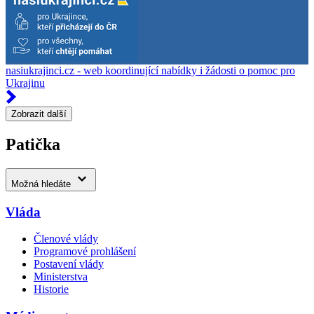
nasiukrajinci.cz - web koordinující nabídky i žádosti o pomoc pro
Ukrajinu
Zobrazit další
Patička
Možná hledáte
Vláda
Členové vlády
Programové prohlášení
Postavení vlády
Ministerstva
Historie