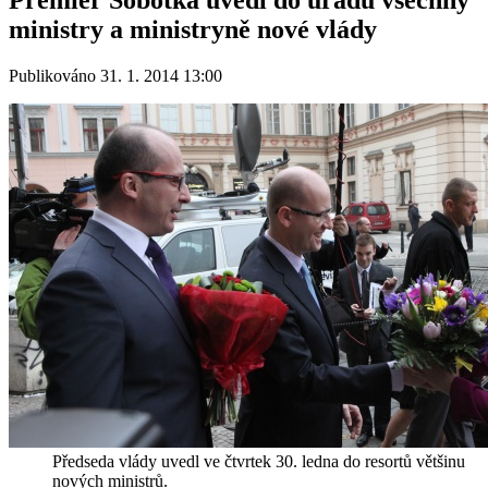
ministry a ministryně nové vlády
Publikováno 31. 1. 2014 13:00
Předseda vlády uvedl ve čtvrtek 30. ledna do resortů většinu
nových ministrů.