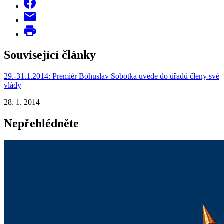
Související články
29.-31.1.2014: Premiér Bohuslav Sobotka uvede do úřadů členy své
vlády
28. 1. 2014
Nepřehlédněte