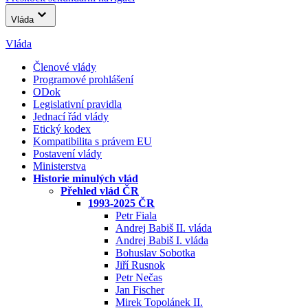
Vláda
Vláda
Členové vlády
Programové prohlášení
ODok
Legislativní pravidla
Jednací řád vlády
Etický kodex
Kompatibilita s právem EU
Postavení vlády
Ministerstva
Historie minulých vlád
Přehled vlád ČR
1993-2025 ČR
Petr Fiala
Andrej Babiš II. vláda
Andrej Babiš I. vláda
Bohuslav Sobotka
Jiří Rusnok
Petr Nečas
Jan Fischer
Mirek Topolánek II.