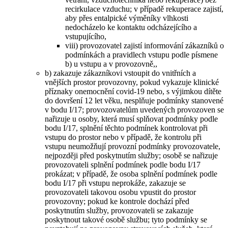
recirkulace vzduchu; v případě rekuperace zajistí,
aby přes entalpické výměníky vlhkosti
nedocházelo ke kontaktu odcházejícího a
vstupujícího,
viii) provozovatel zajistí informování zákazníků o
podmínkách a pravidlech vstupu podle písmene
b) u vstupu a v provozovně,,
b) zakazuje zákazníkovi vstoupit do vnitřních a
vnějších prostor provozovny, pokud vykazuje klinické
příznaky onemocnění covid-19 nebo, s výjimkou dítěte
do dovršení 12 let věku, nesplňuje podmínky stanovené
v bodu I/17; provozovatelům uvedených provozoven se
nařizuje u osoby, která musí splňovat podmínky podle
bodu I/17, splnění těchto podmínek kontrolovat při
vstupu do prostor nebo v případě, že kontrolu při
vstupu neumožňují provozní podmínky provozovatele,
nejpozději před poskytnutím služby; osobě se nařizuje
provozovateli splnění podmínek podle bodu I/17
prokázat; v případě, že osoba splnění podmínek podle
bodu I/17 při vstupu neprokáže, zakazuje se
provozovateli takovou osobu vpustit do prostor
provozovny; pokud ke kontrole dochází před
poskytnutím služby, provozovateli se zakazuje
poskytnout takové osobě službu; tyto podmínky se