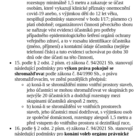
rozestupy minimálně 1,5 metru a zakazuje se účast
osobám, které vykazují klinické příznaky onemocnění
covid-19 anebo, s výjimkou dětí do 12 let věku,
nesplňují podmínky stanovené v bodu I/17; písmeno c)
platí obdobně; organizátorovi činnosti pěveckého sboru
se nařizuje vést evidenci účastníků pro potřeby
případného epidemiologického šetření orgánů ochrany
veřejného zdraví, a to v rozsahu identifikace účastníka
(jméno, příjmení) a kontaktní údaje účastníka (nejlépe
telefonní číslo) a tuto evidenci uchovávat po dobu 30
dnů ode dne účasti na této činnosti,
15. podle § 2 odst. 2 písm. e) zákona č. 94/2021 Sb. stanovují
následující podmínky pro
výkon práva pokojně se
shromažďova
t podle zákona č. 84/1990 Sb., o právu
shromažďovacím, ve znění pozdějších předpisů:
a) koná-li se shromáždění mimo vnitřní prostory staveb,
jeho účastníci se mohou shromažďovat ve skupinách po
nejvýše 20 účastnících a dodržují rozestupy mezi
skupinami účastníků alespoň 2 metry,
b) koná-li se shromáždění ve vnitřních prostorech
staveb, jeho účastníci musí dodržovat, s výjimkou osob
ze společné domácnosti, rozestupy alespoň 1,5 metru a
před vstupem do vnitřního prostoru si dezinfikují ruce,
16. podle § 2 odst. 2 písm. e) zákona č. 94/2021 Sb. stanovují
následující podmínky pro
konání voleb orgánu právnické