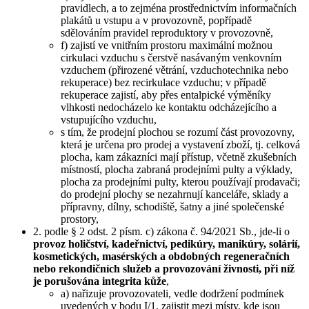
pravidlech, a to zejména prostřednictvím informačních
plakátů u vstupu a v provozovně, popřípadě
sdělováním pravidel reproduktory v provozovně,
f) zajistí ve vnitřním prostoru maximální možnou
cirkulaci vzduchu s čerstvě nasávaným venkovním
vzduchem (přirozené větrání, vzduchotechnika nebo
rekuperace) bez recirkulace vzduchu; v případě
rekuperace zajistí, aby přes entalpické výměníky
vlhkosti nedocházelo ke kontaktu odcházejícího a
vstupujícího vzduchu,
s tím, že prodejní plochou se rozumí část provozovny,
která je určena pro prodej a vystavení zboží, tj. celková
plocha, kam zákazníci mají přístup, včetně zkušebních
místností, plocha zabraná prodejními pulty a výklady,
plocha za prodejními pulty, kterou používají prodavači;
do prodejní plochy se nezahrnují kanceláře, sklady a
přípravny, dílny, schodiště, šatny a jiné společenské
prostory,
2. podle § 2 odst. 2 písm. c) zákona č. 94/2021 Sb., jde-li o
provoz holičství, kadeřnictví, pedikúry, manikúry, solárií,
kosmetických, masérských a obdobných regeneračních
nebo rekondičních služeb a provozování živnosti, při níž
je porušována integrita kůže
,
a) nařizuje provozovateli, vedle dodržení podmínek
uvedených v bodu I/1, zajistit mezi místy, kde jsou