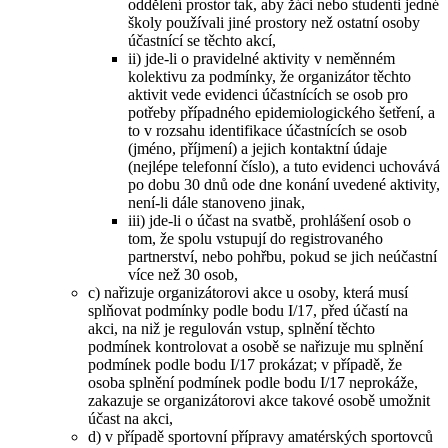
oddělení prostor tak, aby žáci nebo studenti jedné
školy používali jiné prostory než ostatní osoby
účastnící se těchto akcí,
ii) jde-li o pravidelné aktivity v neměnném
kolektivu za podmínky, že organizátor těchto
aktivit vede evidenci účastnících se osob pro
potřeby případného epidemiologického šetření, a
to v rozsahu identifikace účastnících se osob
(jméno, příjmení) a jejich kontaktní údaje
(nejlépe telefonní číslo), a tuto evidenci uchovává
po dobu 30 dnů ode dne konání uvedené aktivity,
není-li dále stanoveno jinak,
iii) jde-li o účast na svatbě, prohlášení osob o
tom, že spolu vstupují do registrovaného
partnerství, nebo pohřbu, pokud se jich neúčastní
více než 30 osob,
c) nařizuje organizátorovi akce u osoby, která musí
splňovat podmínky podle bodu I/17, před účastí na
akci, na niž je regulován vstup, splnění těchto
podmínek kontrolovat a osobě se nařizuje mu splnění
podmínek podle bodu I/17 prokázat; v případě, že
osoba splnění podmínek podle bodu I/17 neprokáže,
zakazuje se organizátorovi akce takové osobě umožnit
účast na akci,
d) v případě sportovní přípravy amatérských sportovců