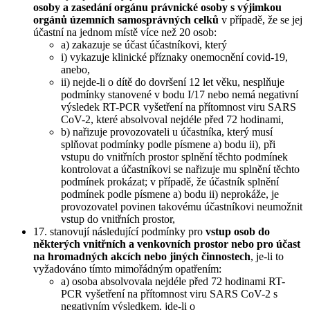
osoby a zasedání orgánu právnické osoby s výjimkou
orgánů územních samosprávných celků
v případě, že se jej
účastní na jednom místě více než 20 osob:
a) zakazuje se účast účastníkovi, který
i) vykazuje klinické příznaky onemocnění covid-19,
anebo,
ii) nejde-li o dítě do dovršení 12 let věku, nesplňuje
podmínky stanovené v bodu I/17 nebo nemá negativní
výsledek RT-PCR vyšetření na přítomnost viru SARS
CoV-2, které absolvoval nejdéle před 72 hodinami,
b) nařizuje provozovateli u účastníka, který musí
splňovat podmínky podle písmene a) bodu ii), při
vstupu do vnitřních prostor splnění těchto podmínek
kontrolovat a účastníkovi se nařizuje mu splnění těchto
podmínek prokázat; v případě, že účastník splnění
podmínek podle písmene a) bodu ii) neprokáže, je
provozovatel povinen takovému účastníkovi neumožnit
vstup do vnitřních prostor,
17. stanovují následující podmínky pro
vstup osob do
některých vnitřních a venkovních prostor nebo pro účast
na hromadných akcích nebo jiných činnostech
, je-li to
vyžadováno tímto mimořádným opatřením:
a) osoba absolvovala nejdéle před 72 hodinami RT-
PCR vyšetření na přítomnost viru SARS CoV-2 s
negativním výsledkem, jde-li o