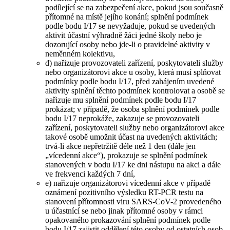
podílející se na zabezpečení akce, pokud jsou současně
přítomné na místě jejího konání; splnění podmínek
podle bodu I/17 se nevyžaduje, pokud se uvedených
aktivit účastní výhradně žáci jedné školy nebo je
dozorující osoby nebo jde-li o pravidelné aktivity v
neměnném kolektivu,
d) nařizuje provozovateli zařízení, poskytovateli služby
nebo organizátorovi akce u osoby, která musí splňovat
podmínky podle bodu I/17, před zahájením uvedené
aktivity splnění těchto podmínek kontrolovat a osobě se
nařizuje mu splnění podmínek podle bodu I/17
prokázat; v případě, že osoba splnění podmínek podle
bodu I/17 neprokáže, zakazuje se provozovateli
zařízení, poskytovateli služby nebo organizátorovi akce
takové osobě umožnit účast na uvedených aktivitách;
trvá-li akce nepřetržitě déle než 1 den (dále jen
„vícedenní akce“), prokazuje se splnění podmínek
stanovených v bodu I/17 ke dni nástupu na akci a dále
ve frekvenci každých 7 dní,
e) nařizuje organizátorovi vícedenní akce v případě
oznámení pozitivního výsledku RT-PCR testu na
stanovení přítomnosti viru SARS-CoV-2 provedeného
u účastnící se nebo jinak přítomné osoby v rámci
opakovaného prokazování splnění podmínek podle
bodu I/17 zajistit oddělení této osoby od ostatních osob