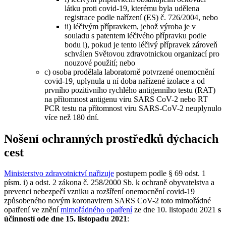
látku proti covid-19, kterému byla udělena
registrace podle nařízení (ES) č. 726/2004, nebo
ii) léčivým přípravkem, jehož výroba je v
souladu s patentem léčivého přípravku podle
bodu i), pokud je tento léčivý přípravek zároveň
schválen Světovou zdravotnickou organizací pro
nouzové použití; nebo
c) osoba prodělala laboratorně potvrzené onemocnění
covid-19, uplynula u ní doba nařízené izolace a od
prvního pozitivního rychlého antigenního testu (RAT)
na přítomnost antigenu viru SARS CoV-2 nebo RT
PCR testu na přítomnost viru SARS-CoV-2 neuplynulo
více než 180 dní.
Nošení ochranných prostředků dýchacích
cest
Ministerstvo zdravotnictví nařizuje
postupem podle § 69 odst. 1
písm. i) a odst. 2 zákona č. 258/2000 Sb. k ochraně obyvatelstva a
prevenci nebezpečí vzniku a rozšíření onemocnění covid-19
způsobeného novým koronavirem SARS CoV-2 toto mimořádné
opatření ve znění
mimořádného opatření
ze dne 10. listopadu 2021
s
účinností ode dne 15. listopadu 2021
: