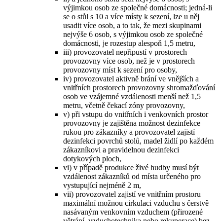
výjimkou osob ze společné domácnosti; jedná-li
se o stůl s 10 a více místy k sezení, lze u něj
usadit více osob, a to tak, že mezi skupinami
nejvýše 6 osob, s výjimkou osob ze společné
domácnosti, je rozestup alespoň 1,5 metru,
iii) provozovatel nepřipustí v prostorech
provozovny více osob, než je v prostorech
provozovny míst k sezení pro osoby,
iv) provozovatel aktivně brání ve vnějších a
vnitřních prostorech provozovny shromažďování
osob ve vzájemné vzdálenosti menší než 1,5
metru, včetně čekací zóny provozovny,
v) při vstupu do vnitřních i venkovních prostor
provozovny je zajištěna možnost dezinfekce
rukou pro zákazníky a provozovatel zajistí
dezinfekci povrchů stolů, madel židlí po každém
zákazníkovi a pravidelnou dezinfekci
dotykových ploch,
vi) v případě produkce živé hudby musí být
vzdálenost zákazníků od místa určeného pro
vystupující nejméně 2 m,
vii) provozovatel zajistí ve vnitřním prostoru
maximální možnou cirkulaci vzduchu s čerstvě
nasávaným venkovním vzduchem (přirozené
větrání, vzduchotechnika nebo rekuperace) bez