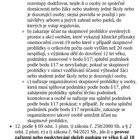
rozestupy dodržovat, nejde-li o osoby ze společné
domácnosti nebo žáky nebo studenty jedné školy nebo
je dozorující osoby; stejná pravidla se použijí i pro
návštěvy arboret a jiných zahrad nebo parků, do
kterých je vstup regulován,
b) zakazuje účast na skupinové prohlídce uvedených
prostor a akcí osobám, které vykazují klinické příznaky
onemocnění covid-19 nebo které v případě skupinové
prohlídky o celkovém počtu osob vyšším než 20 osob
nesplňují, s výjimkou dětí do dovršení 12 let věku,
podmínky stanovené v bodu I/17; splnění podmínek
podle bodu I/17 se nevyžaduje, pokud se skupinové
prohlídky v rámci vzdělávání účastní výhradně žáci
nebo studenti jedné školy nebo je dozorující osoby,
c) nařizuje organizátorovi skupinové prohlídky u osoby,
která musí splňovat podmínky podle bodu I/17, před
zahájením prohlídky splnění těchto podmínek
kontrolovat a osobě se nařizuje mu splnění podmínek
podle bodu I/17 prokázat; v případě, že osoba splnění
podmínek podle bodu I/17 neprokáže, zakazuje se
organizátorovi takové osobě umožnit účast na
skupinové prohlídce,
12. podle § 69 odst. 1 písm. i) zákona č. 258/2000 Sb. a § 2
odst. 2 písm. e) a i) zákona č. 94/2021 Sb., jde-li o
provoz
zařízení nebo poskytování služeb osobám ve věku 6 až 18