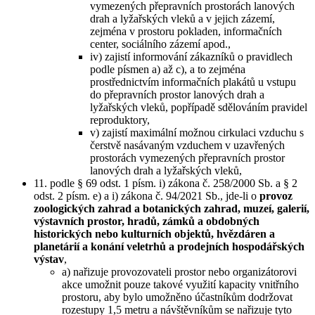
vymezených přepravních prostorách lanových
drah a lyžařských vleků a v jejich zázemí,
zejména v prostoru pokladen, informačních
center, sociálního zázemí apod.,
iv) zajistí informování zákazníků o pravidlech
podle písmen a) až c), a to zejména
prostřednictvím informačních plakátů u vstupu
do přepravních prostor lanových drah a
lyžařských vleků, popřípadě sdělováním pravidel
reproduktory,
v) zajistí maximální možnou cirkulaci vzduchu s
čerstvě nasávaným vzduchem v uzavřených
prostorách vymezených přepravních prostor
lanových drah a lyžařských vleků,
11. podle § 69 odst. 1 písm. i) zákona č. 258/2000 Sb. a § 2
odst. 2 písm. e) a i) zákona č. 94/2021 Sb., jde-li o
provoz
zoologických zahrad a botanických zahrad, muzeí, galerií,
výstavních prostor, hradů, zámků a obdobných
historických nebo kulturních objektů, hvězdáren a
planetárií a konání veletrhů a prodejních hospodářských
výstav
,
a) nařizuje provozovateli prostor nebo organizátorovi
akce umožnit pouze takové využití kapacity vnitřního
prostoru, aby bylo umožněno účastníkům dodržovat
rozestupy 1,5 metru a návštěvníkům se nařizuje tyto