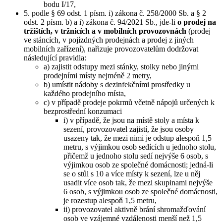
bodu I/17,
5. podle § 69 odst. 1 písm. i) zákona č. 258/2000 Sb. a § 2
odst. 2 písm. b) a i) zákona č. 94/2021 Sb., jde-li
o prodej na
tržištích, v tržnicích a v mobilních provozovnách
(prodej
ve stáncích, v pojízdných prodejnách a prodej z jiných
mobilních zařízení), nařizuje provozovatelům dodržovat
následující pravidla:
a) zajistit odstupy mezi stánky, stolky nebo jinými
prodejními místy nejméně 2 metry,
b) umístit nádoby s dezinfekčními prostředky u
každého prodejního místa,
c) v případě prodeje pokrmů včetně nápojů určených k
bezprostřední konzumaci
i) v případě, že jsou na místě stoly a místa k
sezení, provozovatel zajistí, že jsou osoby
usazeny tak, že mezi nimi je odstup alespoň 1,5
metru, s výjimkou osob sedících u jednoho stolu,
přičemž u jednoho stolu sedí nejvýše 6 osob, s
výjimkou osob ze společné domácnosti; jedná-li
se o stůl s 10 a více místy k sezení, lze u něj
usadit více osob tak, že mezi skupinami nejvýše
6 osob, s výjimkou osob ze společné domácnosti,
je rozestup alespoň 1,5 metru,
ii) provozovatel aktivně brání shromažďování
osob ve vzájemné vzdálenosti menší než 1,5