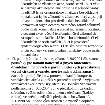
účastnících se vícedenní akce, osobě starší 18 let věku
se nařizuje akci neprodleně opustit a v případě osoby
mladší 18 let se organizátorovi nařizuje bezodkladně
kontaktovat jejího zákonného zástupce, který zajistí její
odvoz do domácího prostředí, a dále bezodkladně
kontaktovat orgán ochrany veřejného zdraví příslušný
podle místa konání akce a předat mu seznam účastníků
vícedenní akce, včetně telefonních čísel zákonných
zástupců osob mladších 18 let nebo telefonních čísel
účastnících se osob starších 18 let k provedení
epidemiologického šetření. O dalším postupu rozhoduje
orgán ochrany veřejného zdraví příslušný podle místa
konání akce,
13. podle § 2 odst. 2 písm. e) zákona č. 94/2021 Sb. stanovují
podmínky pro
konání koncertů a jiných hudebních,
divadelních, filmových a jiných uměleckých představení
včetně cirkusů a varieté, sportovních utkání, zápasů,
závodů apod.
(dále jen „sportovní utkání“), kongresů,
vzdělávacích akcí a zkoušek v prezenční formě, s výjimkou
vzdělávací akce a zkoušky, které jsou součástí vzdělávání
podle zákona č. 561/2004 Sb., o předškolním, základním,
středním, vyšším odborném a jiném vzdělávání (školský
zákon), ve znění pozdějších předpisů, nebo zákona č.
111/1998 Sb., o vysokých školách a o změně a doplnění