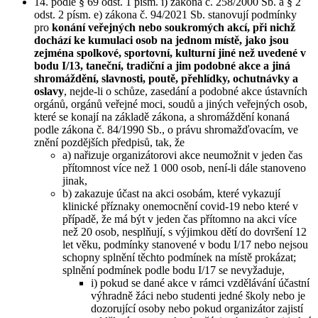
14. podle § 69 odst. 1 písm. i) zákona č. 258/2000 Sb. a § 2
odst. 2 písm. e) zákona č. 94/2021 Sb. stanovují podmínky
pro
konání veřejných nebo soukromých akcí, při nichž
dochází ke kumulaci osob na jednom místě, jako jsou
zejména spolkové, sportovní, kulturní jiné než uvedené v
bodu I/13, taneční, tradiční a jim podobné akce a jiná
shromáždění, slavnosti, poutě, přehlídky, ochutnávky a
oslavy
, nejde-li o schůze, zasedání a podobné akce ústavních
orgánů, orgánů veřejné moci, soudů a jiných veřejných osob,
které se konají na základě zákona, a shromáždění konaná
podle zákona č. 84/1990 Sb., o právu shromažďovacím, ve
znění pozdějších předpisů, tak, že
a) nařizuje organizátorovi akce neumožnit v jeden čas
přítomnost více než 1 000 osob, není-li dále stanoveno
jinak,
b) zakazuje účast na akci osobám, které vykazují
klinické příznaky onemocnění covid-19 nebo které v
případě, že má být v jeden čas přítomno na akci více
než 20 osob, nesplňují, s výjimkou dětí do dovršení 12
let věku, podmínky stanovené v bodu I/17 nebo nejsou
schopny splnění těchto podmínek na místě prokázat;
splnění podmínek podle bodu I/17 se nevyžaduje,
i) pokud se dané akce v rámci vzdělávání účastní
výhradně žáci nebo studenti jedné školy nebo je
dozorující osoby nebo pokud organizátor zajistí