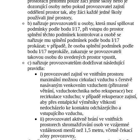
prostorách přítomni pouze žáci jedné školy nebo je
dozorující osoby nebo pokud provozovatel zajistí
oddělení prostor tak, aby žáci každé jedné školy
používali jiné prostory,
b) nařizuje provozovateli u osoby, která musí splňovat
podmínky podle bodu I/17, při vstupu do prostor
splnění těchto podmínek kontrolovat a osobě se
nařizuje mu splnění podmínek podle bodu I/17
prokázat; v případě, že osoba splnění podmínek podle
bodu I/17 neprokáže, zakazuje se provozovateli
takovou osobu do uvedených prostor vpustit,
c) nařizuje provozovatelům dodržovat následující
pravidla:
i) provozovatel zajistí ve vnitřním prostoru
maximální možnou cirkulaci vzduchu s čerstvě
nasávaným venkovním vzduchem (přirozené
větrání, vzduchotechnika nebo rekuperace) bez
recirkulace vzduchu; v případě rekuperace zajistí,
aby přes entalpické výměníky vlhkosti
nedocházelo ke kontaktu odcházejícího a
vstupujícího vzduchu,
ii) provozovatel aktivně brání ve vnitřních
prostorech shromažďování osob ve vzájemné
vzdálenosti menší než 1,5 metru, včetně čekací
zóny provozovny,