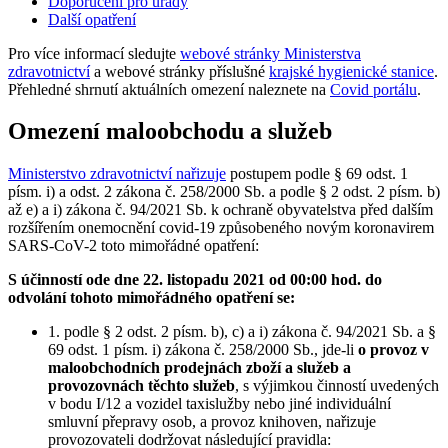
Doporučení pro úřady
Další opatření
Pro více informací sledujte
webové stránky Ministerstva
zdravotnictví
a webové stránky příslušné
krajské hygienické stanice
.
Přehledné shrnutí aktuálních omezení naleznete na
Covid portálu
.
Omezení maloobchodu a služeb
Ministerstvo zdravotnictví nařizuje
postupem podle § 69 odst. 1
písm. i) a odst. 2 zákona č. 258/2000 Sb. a podle § 2 odst. 2 písm. b)
až e) a i) zákona č. 94/2021 Sb. k ochraně obyvatelstva před dalším
rozšířením onemocnění covid-19 způsobeného novým koronavirem
SARS-CoV-2 toto mimořádné opatření:
S účinností ode dne 22. listopadu 2021 od 00:00 hod. do
odvolání tohoto mimořádného opatření se:
1. podle § 2 odst. 2 písm. b), c) a i) zákona č. 94/2021 Sb. a §
69 odst. 1 písm. i) zákona č. 258/2000 Sb., jde-li
o provoz v
maloobchodních prodejnách zboží a služeb a
provozovnách těchto služeb
, s výjimkou činností uvedených
v bodu I/12 a vozidel taxislužby nebo jiné individuální
smluvní přepravy osob, a provoz knihoven, nařizuje
provozovateli dodržovat následující pravidla: