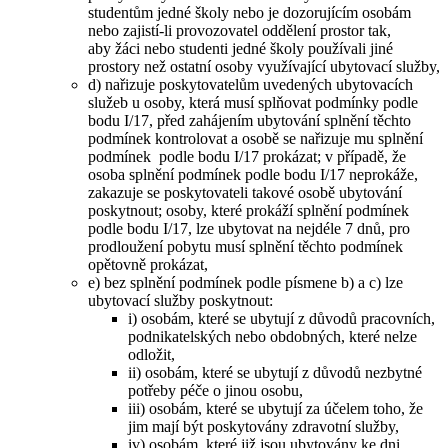
studentům jedné školy nebo je dozorujícím osobám
nebo zajistí-li provozovatel oddělení prostor tak,
aby žáci nebo studenti jedné školy používali jiné
prostory než ostatní osoby využívající ubytovací služby,
d) nařizuje poskytovatelům uvedených ubytovacích
služeb u osoby, která musí splňovat podmínky podle
bodu I/17, před zahájením ubytování splnění těchto
podmínek kontrolovat a osobě se nařizuje mu splnění
podmínek podle bodu I/17 prokázat; v případě, že
osoba splnění podmínek podle bodu I/17 neprokáže,
zakazuje se poskytovateli takové osobě ubytování
poskytnout; osoby, které prokáží splnění podmínek
podle bodu I/17, lze ubytovat na nejdéle 7 dnů, pro
prodloužení pobytu musí splnění těchto podmínek
opětovně prokázat,
e) bez splnění podmínek podle písmene b) a c) lze
ubytovací služby poskytnout:
i) osobám, které se ubytují z důvodů pracovních,
podnikatelských nebo obdobných, které nelze
odložit,
ii) osobám, které se ubytují z důvodů nezbytné
potřeby péče o jinou osobu,
iii) osobám, které se ubytují za účelem toho, že
jim mají být poskytovány zdravotní služby,
iv) osobám, které již jsou ubytovány ke dni