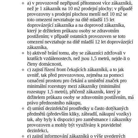
a) v provozovně nepřipustí přítomnost více zákazníků,
než je 1 zákazník na 10 m2 prodejní plochy; v případě
provozovny s prodejní plochou menší než 10 m2 se
toto omezení nevztahuje na dítě mladší 15 let
doprovázející zákazníka a na doprovod zákazníka,
který je držitelem průkazu osoby se zdravotním
postižením; v případě ostatních provozoven se toto
omezení nevztahuje na dítě mladší 12 let doprovázející
zákazníka,
b) aktivně brání tomu, aby se zákazníci zdržovali v
kratších vzdálenostech, než jsou 1,5 metrů, nejde-li o
členy domácnosti,
c) zajistí řízení front čekajících zákazníků, a to jak
uvnitř, tak před provozovnou, zejména za pomoci
označení prostoru pro čekání a umístění značek pro
minimální rozestupy mezi zákazníky (minimální
rozestupy 1,5 metrů), přičemž zákazník, který je
držitelem průkazu osoby se zdravotním postižením, má
právo přednostního nákupu,
d) umístí dezinfekční prostředky u často dotýkaných
předmětů (především kliky, zábradlí, nákupní vozíky)
tak, aby byly k dispozici pro zaměstnance i zákazníky
provozoven a mohly být využívány k pravidelné
dezinfekci,
e) zajistí informování zákazníků o výše uvedených