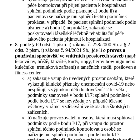
péče kontrolovat při přijetí pacienta k hospitalizaci
splnění podmínek podle písmene a) bodu ii) a
pacientovi se nařizuje mu splnění těchto podmínek
prokázat; v případě, že pacient splnění podmínek podle
písmene a) bodu ii) neprokáže, zakazuje se
poskytovateli lázeňské léčebně rehabilitační péče
takového pacienta přijmout k hospitalizaci,
8. podle § 69 odst. 1 písm. i) zákona č. 258/2000 Sb. a § 2
odst. 2 písm. i) zákona č. 94/2021 Sb., jde-li
o provoz a
používání sportovišť ve vnitřních prostorech staveb
(např.
tělocvičny, hřiště, kluziště, kurty, ringy, herny bowlingu nebo
kulečníku, tréninková zařízení) a tanečních studií, posiloven a
fitness center,
a) zakazuje vstup do uvedených prostor osobám, které
vykazují klinické příznaky onemocnění covid-19 nebo
nesplňují, s výjimkou dětí do dovršení 12 let věku,
podmínky stanovené v bodu I/17; splnění podmínek
podle bodu I/17 se nevyžaduje v případě tělesné
výchovy v rámci vzdělávání ve školách a školských
zařízeních,
b) nařizuje provozovateli u osoby, která musí splňovat
podmínky podle bodu I/17, při vstupu do prostor
splnění těchto podmínek kontrolovat a osobě se
nařizuje mu splnění podmínek podle bodu I/17