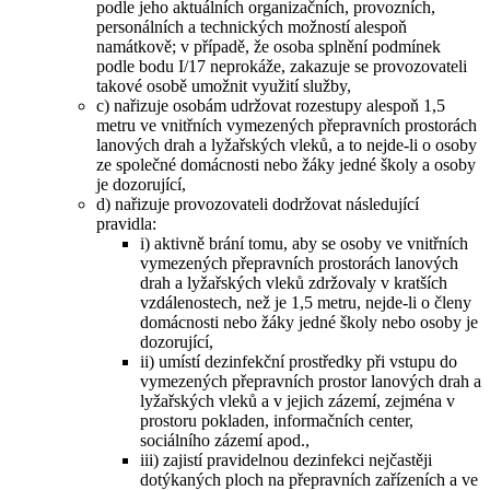
podle jeho aktuálních organizačních, provozních,
personálních a technických možností alespoň
namátkově; v případě, že osoba splnění podmínek
podle bodu I/17 neprokáže, zakazuje se provozovateli
takové osobě umožnit využití služby,
c) nařizuje osobám udržovat rozestupy alespoň 1,5
metru ve vnitřních vymezených přepravních prostorách
lanových drah a lyžařských vleků, a to nejde-li o osoby
ze společné domácnosti nebo žáky jedné školy a osoby
je dozorující,
d) nařizuje provozovateli dodržovat následující
pravidla:
i) aktivně brání tomu, aby se osoby ve vnitřních
vymezených přepravních prostorách lanových
drah a lyžařských vleků zdržovaly v kratších
vzdálenostech, než je 1,5 metru, nejde-li o členy
domácnosti nebo žáky jedné školy nebo osoby je
dozorující,
ii) umístí dezinfekční prostředky při vstupu do
vymezených přepravních prostor lanových drah a
lyžařských vleků a v jejich zázemí, zejména v
prostoru pokladen, informačních center,
sociálního zázemí apod.,
iii) zajistí pravidelnou dezinfekci nejčastěji
dotýkaných ploch na přepravních zařízeních a ve