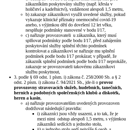
zákazníkům poskytovány služby (např. křesla v
holičství a kadeřnictví), vzdálenost alespoň 1,5 metru,
b) zakazuje zákazníkovi využít uvedené služby, pokud
vykazuje klinické příznaky onemocnění covid-19
anebo, s výjimkou dětí do dovršení 12 let věku,
nesplňuje podmínky stanovené v bodu I/17,
c) nařizuje provozovateli u zákazníka, který musí
splňovat podmínky podle bodu I/17, před zahájením
poskytování služby splnění těchto podmínek
kontrolovat a zákazníkovi se nařizuje mu splnění
podmínek podle bodu I/17 prokázat; v případě, že
zákazník splnění podmínek podle bodu I/17 neprokáže,
zakazuje se provozovateli takovému zákazníkovi
službu poskytnout,
3. podle § 69 odst. 1 písm. i) zákona č. 258/2000 Sb. a § 2
odst. 2 písm. i) zákona č. 94/2021 Sb., jde-li o
provoz
provozovny stravovacích služeb, hudebních, tanečních,
herních a podobných společenských klubů a diskoték,
heren a kasin
,
a) nařizuje provozovatelům uvedených provozoven
dodržovat následující pravidla:
i) zákazníci jsou vždy usazeni, a to tak, že je
mezi nimi odstup alespoň 1,5 metru, s výjimkou
zákazníků sedících u jednoho stolu,
ii) u jednoho stolu sedí nejvýše 6 osob, s