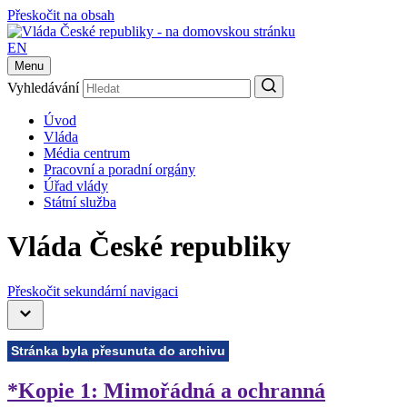
Přeskočit na obsah
EN
Menu
Vyhledávání
Úvod
Vláda
Média centrum
Pracovní a poradní orgány
Úřad vlády
Státní služba
Vláda České republiky
Přeskočit sekundární navigaci
Stránka byla přesunuta do archivu
*Kopie 1: Mimořádná a ochranná