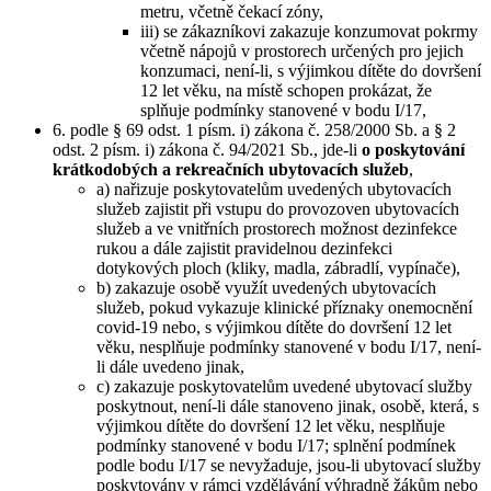
metru, včetně čekací zóny,
iii) se zákazníkovi zakazuje konzumovat pokrmy
včetně nápojů v prostorech určených pro jejich
konzumaci, není-li, s výjimkou dítěte do dovršení
12 let věku, na místě schopen prokázat, že
splňuje podmínky stanovené v bodu I/17,
6. podle § 69 odst. 1 písm. i) zákona č. 258/2000 Sb. a § 2
odst. 2 písm. i) zákona č. 94/2021 Sb., jde-li
o poskytování
krátkodobých a rekreačních ubytovacích služeb
,
a) nařizuje poskytovatelům uvedených ubytovacích
služeb zajistit při vstupu do provozoven ubytovacích
služeb a ve vnitřních prostorech možnost dezinfekce
rukou a dále zajistit pravidelnou dezinfekci
dotykových ploch (kliky, madla, zábradlí, vypínače),
b) zakazuje osobě využít uvedených ubytovacích
služeb, pokud vykazuje klinické příznaky onemocnění
covid-19 nebo, s výjimkou dítěte do dovršení 12 let
věku, nesplňuje podmínky stanovené v bodu I/17, není-
li dále uvedeno jinak,
c) zakazuje poskytovatelům uvedené ubytovací služby
poskytnout, není-li dále stanoveno jinak, osobě, která, s
výjimkou dítěte do dovršení 12 let věku, nesplňuje
podmínky stanovené v bodu I/17; splnění podmínek
podle bodu I/17 se nevyžaduje, jsou-li ubytovací služby
poskytovány v rámci vzdělávání výhradně žákům nebo