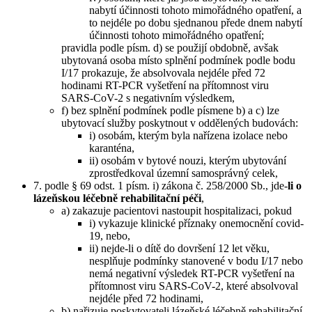
nabytí účinnosti tohoto mimořádného opatření, a
to nejdéle po dobu sjednanou přede dnem nabytí
účinnosti tohoto mimořádného opatření;
pravidla podle písm. d) se použijí obdobně, avšak
ubytovaná osoba místo splnění podmínek podle bodu
I/17 prokazuje, že absolvovala nejdéle před 72
hodinami RT-PCR vyšetření na přítomnost viru
SARS‑CoV-2 s negativním výsledkem,
f) bez splnění podmínek podle písmene b) a c) lze
ubytovací služby poskytnout v oddělených budovách:
i) osobám, kterým byla nařízena izolace nebo
karanténa,
ii) osobám v bytové nouzi, kterým ubytování
zprostředkoval územní samosprávný celek,
7. podle § 69 odst. 1 písm. i) zákona č. 258/2000 Sb., jde-
li o
lázeňskou léčebně rehabilitační péči
,
a) zakazuje pacientovi nastoupit hospitalizaci, pokud
i) vykazuje klinické příznaky onemocnění covid-
19, nebo,
ii) nejde-li o dítě do dovršení 12 let věku,
nesplňuje podmínky stanovené v bodu I/17 nebo
nemá negativní výsledek RT-PCR vyšetření na
přítomnost viru SARS‑CoV-2, které absolvoval
nejdéle před 72 hodinami,
b) nařizuje poskytovateli lázeňské léčebně rehabilitační