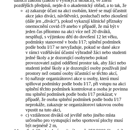
dalších zákonů (zákon o vysokých školách), ve znění
pozdějších předpisů, nejde-li o akademický obřad, a to tak, že
a) zakazuje účast na akci osobám, které se mají účastnit
akce jako diváci, návštěvníci, posluchači nebo zkoušení
(dále jen „diváci“), pokud vykazují klinické příznaky
onemocnění covid‑19 anebo v případě, že má být v
jeden čas přítomno na akci více než 20 diváků,
nesplňují, s výjimkou dětí do dovršení 12 let věku,
podmínky stanovené v bodu I/17; splnění podmínek
podle bodu I/17 se nevyžaduje, pokud se dané akce
v rámci vzdělávání účastní výhradně žáci nebo studenti
jedné školy a je dozorující osobynebo pokud
provozovatel zajistí oddělení prostor tak, aby žáci nebo
studenti jedné školy a je dozorující osoby používali jiné
prostory než ostatní osoby účastnící se těchto akcí,
b) nařizuje organizátorovi akce u osoby, která musí
splňovat podmínky podle bodu I/17, při vstupu na akci
splnění těchto podmínek kontrolovat a osoba je povinna
mu splnění podmínek podle bodu I/17 prokázat; v
případě, že osoba splnění podmínek podle bodu I/17
neprokáže, zakazuje se organizátorovi takovou osobu
vpustit na tuto akci,
c) vzdálenost diváků od jeviště nebo jiného místa
určeného pro vystupující nebo sportovní plochy musí
být nejméně 2 m,