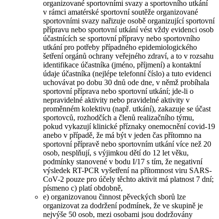
organizované sportovními svazy a sportovního utkání
v rámci amatérské sportovní soutěže organizované
sportovními svazy nařizuje osobě organizující sportovní
přípravu nebo sportovní utkání vést vždy evidenci osob
účastnících se sportovní přípravy nebo sportovního
utkání pro potřeby případného epidemiologického
šetření orgánů ochrany veřejného zdraví, a to v rozsahu
identifikace účastníka (jméno, příjmení) a kontaktní
údaje účastníka (nejlépe telefonní číslo) a tuto evidenci
uchovávat po dobu 30 dnů ode dne, v němž probíhala
sportovní příprava nebo sportovní utkání; jde-li o
nepravidelné aktivity nebo pravidelné aktivity v
proměnném kolektivu (např. utkání), zakazuje se účast
sportovců, rozhodčích a členů realizačního týmu,
pokud vykazují klinické příznaky onemocnění covid-19
anebo v případě, že má být v jeden čas přítomno na
sportovní přípravě nebo sportovním utkání více než 20
osob, nesplňují, s výjimkou dětí do 12 let věku,
podmínky stanovené v bodu I/17 s tím, že negativní
výsledek RT-PCR vyšetření na přítomnost viru SARS-
CoV-2 pouze pro účely těchto aktivit má platnost 7 dní;
písmeno c) platí obdobně,
e) organizovanou činnost pěveckých sborů lze
organizovat za dodržení podmínek, že ve skupině je
nejvýše 50 osob, mezi osobami jsou dodržovány