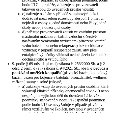
prokázat; v případě, že osoba splnění podmínek podle
bodu I/17 neprokáže, zakazuje se provozovateli
takovou osobu do uvedených prostor vpustit;
c) nařizuje osobám v případě skupinových lekcí
dodržovat mezi sebou rozestupy alespoň 1,5 metru,
nejde-li o osoby z jedné domácnosti nebo žáky jedné
školy nebo je dozorující osoby,
d) nařizuje provozovateli zajistit ve vnitřním prostoru
maximální možnou cirkulaci vzduchu s čerstvě
nasávaným venkovním vzduchem (přirozené větrání,
vzduchotechnika nebo rekuperace) bez recirkulace
vzduchu; v případě rekuperace zajistí, aby přes
entalpické výměníky vlhkosti nedocházelo ke kontaktu
odcházejícího a vstupujícího,
9. podle § 69 odst. 1 písm. i) zákona č. 258/2000 Sb. a § 2
odst. 2 písm. d) a i) zákona č. 94/2021 Sb., jde-li
o provoz a
používání umělých koupališť
(plavecký bazén, koupelový
bazén, bazén pro kojence a batolata, brouzdaliště), wellness
zařízení, sauny a solné jeskyně,
a) zakazuje vstup do uvedených prostor osobám, které
vykazují klinické příznaky onemocnění covid-19 nebo
nesplňují, s výjimkou dětí do dovršení 12 let věku,
podmínky stanovené v bodu I/17; splnění podmínek
podle bodu I/17 se nevyžaduje v případě plavání v
rámci vzdělávání ve školách, kdy jsou v uvedených