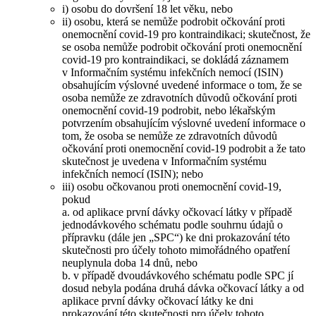
i) osobu do dovršení 18 let věku, nebo
ii) osobu, která se nemůže podrobit očkování proti
onemocnění covid-19 pro kontraindikaci; skutečnost, že
se osoba nemůže podrobit očkování proti onemocnění
covid-19 pro kontraindikaci, se dokládá záznamem
v Informačním systému infekčních nemocí (ISIN)
obsahujícím výslovné uvedené informace o tom, že se
osoba nemůže ze zdravotních důvodů očkování proti
onemocnění covid-19 podrobit, nebo lékařským
potvrzením obsahujícím výslovné uvedení informace o
tom, že osoba se nemůže ze zdravotních důvodů
očkování proti onemocnění covid-19 podrobit a že tato
skutečnost je uvedena v Informačním systému
infekčních nemocí (ISIN); nebo
iii) osobu očkovanou proti onemocnění covid-19,
pokud
a. od aplikace první dávky očkovací látky v případě
jednodávkového schématu podle souhrnu údajů o
přípravku (dále jen „SPC“) ke dni prokazování této
skutečnosti pro účely tohoto mimořádného opatření
neuplynula doba 14 dnů, nebo
b. v případě dvoudávkového schématu podle SPC jí
dosud nebyla podána druhá dávka očkovací látky a od
aplikace první dávky očkovací látky ke dni
prokazování této skutečnosti pro účely tohoto