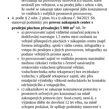
nevztahují na provozovny stravovacích služeb, které
neslouží pro veřejnost, a na prodej jídla s sebou s tím,
že osobě se zakazuje takto zakoupené jídlo konzumovat
ve vnitřních i vnějších prostorech provozovny,
4. podle § 2 odst. 2 písm. b) a i) zákona č. 94/2021 Sb.
stanovují podmínky pro
provoz nákupních center s
2
prodejní plochou přesahující 5 000 m
tak, že
a) provozovatel zajistí viditelné označení pokynu k
dodržování rozestupu 1,5 metru mezi osobami na
veřejně přístupných plochách v nákupním centru (např.
formou infografiky, spotů v rádiu centra, infografiky u
vstupu do prodejen a jiných provozoven, infografiky na
podlaze veřejných prostor apod.),
b) provozovatel zajistí ve vnitřním prostoru maximální
možnou cirkulaci vzduchu s čerstvě nasávaným
venkovním vzduchem (přirozené větrání,
vzduchotechnika nebo rekuperace) bez recirkulace
vzduchu; v případě rekuperace zajistí, aby přes
entalpické výměníky vlhkosti nedocházelo ke kontaktu
odcházejícího a vstupujícího,
c) zákazníkovi se zakazuje konzumovat potraviny v
prostorech určených pro konzumaci na místě
zakoupených potravin (tzv. food-court), není-li, s
výjimkou dítěte do dovršení 12 let věku, na místě
schopen prokázat, že splňuje podmínky stanovené v