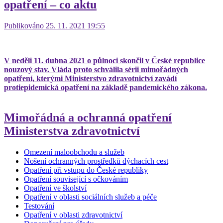
opatření – co aktu
Publikováno 25. 11. 2021 19:55
V neděli 11. dubna 2021 o půlnoci skončil v České republice
nouzový stav. Vláda proto schválila sérii mimořádných
opatření, kterými Ministerstvo zdravotnictví zavádí
protiepidemická opatření na základě pandemického zákona.
Mimořádná a ochranná opatření
Ministerstva zdravotnictví
Omezení maloobchodu a služeb
Nošení ochranných prostředků dýchacích cest
Opatření při vstupu do České republiky
Opatření související s očkováním
Opatření ve školství
Opatření v oblasti sociálních služeb a péče
Testování
Opatření v oblasti zdravotnictví