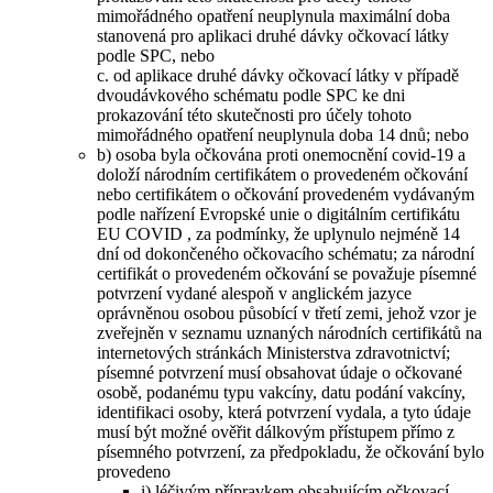
mimořádného opatření neuplynula maximální doba
stanovená pro aplikaci druhé dávky očkovací látky
podle SPC, nebo
c. od aplikace druhé dávky očkovací látky v případě
dvoudávkového schématu podle SPC ke dni
prokazování této skutečnosti pro účely tohoto
mimořádného opatření neuplynula doba 14 dnů; nebo
b) osoba byla očkována proti onemocnění covid-19 a
doloží národním certifikátem o provedeném očkování
nebo certifikátem o očkování provedeném vydávaným
podle nařízení Evropské unie o digitálním certifikátu
EU COVID , za podmínky, že uplynulo nejméně 14
dní od dokončeného očkovacího schématu; za národní
certifikát o provedeném očkování se považuje písemné
potvrzení vydané alespoň v anglickém jazyce
oprávněnou osobou působící v třetí zemi, jehož vzor je
zveřejněn v seznamu uznaných národních certifikátů na
internetových stránkách Ministerstva zdravotnictví;
písemné potvrzení musí obsahovat údaje o očkované
osobě, podanému typu vakcíny, datu podání vakcíny,
identifikaci osoby, která potvrzení vydala, a tyto údaje
musí být možné ověřit dálkovým přístupem přímo z
písemného potvrzení, za předpokladu, že očkování bylo
provedeno
i) léčivým přípravkem obsahujícím očkovací