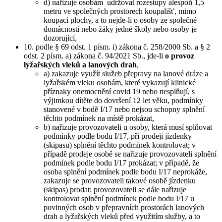
d) nařizuje osobám udržovat rozestupy alespoň 1,5
metru ve společných prostorech koupališť, mimo
koupací plochy, a to nejde-li o osoby ze společné
domácnosti nebo žáky jedné školy nebo osoby je
dozorující,
10. podle § 69 odst. 1 písm. i) zákona č. 258/2000 Sb. a § 2
odst. 2 písm. a) zákona č. 94/2021 Sb., jde-li
o provoz
lyžařských vleků a lanových drah
,
a) zakazuje využít služeb přepravy na lanové dráze a
lyžařském vleku osobám, které vykazují klinické
příznaky onemocnění covid 19 nebo nesplňují, s
výjimkou dítěte do dovršení 12 let věku, podmínky
stanovené v bodě I/17 nebo nejsou schopny splnění
těchto podmínek na místě prokázat,
b) nařizuje provozovateli u osoby, která musí splňovat
podmínky podle bodu I/17, při prodeji jízdenky
(skipasu) splnění těchto podmínek kontrolovat; v
případě prodeje osobě se nařizuje provozovateli splnění
podmínek podle bodu I/17 prokázat; v případě, že
osoba splnění podmínek podle bodu I/17 neprokáže,
zakazuje se provozovateli takové osobě jízdenku
(skipas) prodat; provozovateli se dále nařizuje
kontrolovat splnění podmínek podle bodu I/17 u
povinných osob v přepravních prostorách lanových
drah a lyžařských vleků před využitím služby, a to