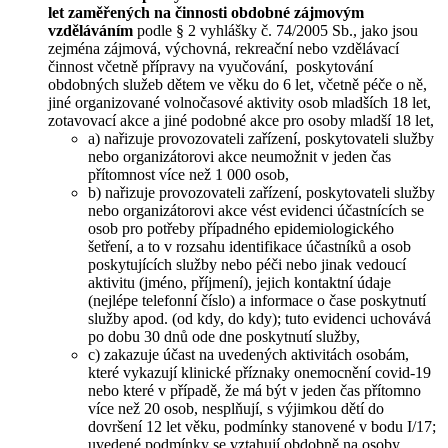
let zaměřených na činnosti obdobné zájmovým
vzděláváním
podle § 2 vyhlášky č. 74/2005 Sb., jako jsou
zejména zájmová, výchovná, rekreační nebo vzdělávací
činnost včetně přípravy na vyučování, poskytování
obdobných služeb dětem ve věku do 6 let, včetně péče o ně,
jiné organizované volnočasové aktivity osob mladších 18 let,
zotavovací akce a jiné podobné akce pro osoby mladší 18 let,
a) nařizuje provozovateli zařízení, poskytovateli služby
nebo organizátorovi akce neumožnit v jeden čas
přítomnost více než 1 000 osob,
b) nařizuje provozovateli zařízení, poskytovateli služby
nebo organizátorovi akce vést evidenci účastnících se
osob pro potřeby případného epidemiologického
šetření, a to v rozsahu identifikace účastníků a osob
poskytujících služby nebo péči nebo jinak vedoucí
aktivitu (jméno, příjmení), jejich kontaktní údaje
(nejlépe telefonní číslo) a informace o čase poskytnutí
služby apod. (od kdy, do kdy); tuto evidenci uchovává
po dobu 30 dnů ode dne poskytnutí služby,
c) zakazuje účast na uvedených aktivitách osobám,
které vykazují klinické příznaky onemocnění covid-19
nebo které v případě, že má být v jeden čas přítomno
více než 20 osob, nesplňují, s výjimkou dětí do
dovršení 12 let věku, podmínky stanovené v bodu I/17;
uvedené podmínky se vztahují obdobně na osoby