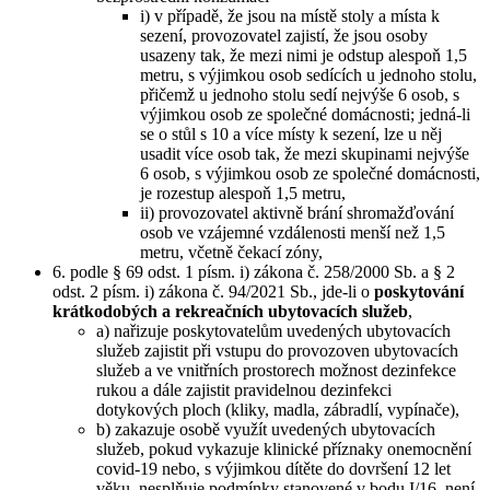
i) v případě, že jsou na místě stoly a místa k
sezení, provozovatel zajistí, že jsou osoby
usazeny tak, že mezi nimi je odstup alespoň 1,5
metru, s výjimkou osob sedících u jednoho stolu,
přičemž u jednoho stolu sedí nejvýše 6 osob, s
výjimkou osob ze společné domácnosti; jedná-li
se o stůl s 10 a více místy k sezení, lze u něj
usadit více osob tak, že mezi skupinami nejvýše
6 osob, s výjimkou osob ze společné domácnosti,
je rozestup alespoň 1,5 metru,
ii) provozovatel aktivně brání shromažďování
osob ve vzájemné vzdálenosti menší než 1,5
metru, včetně čekací zóny,
6. podle § 69 odst. 1 písm. i) zákona č. 258/2000 Sb. a § 2
odst. 2 písm. i) zákona č. 94/2021 Sb., jde-li o
poskytování
krátkodobých a rekreačních ubytovacích služeb
,
a) nařizuje poskytovatelům uvedených ubytovacích
služeb zajistit při vstupu do provozoven ubytovacích
služeb a ve vnitřních prostorech možnost dezinfekce
rukou a dále zajistit pravidelnou dezinfekci
dotykových ploch (kliky, madla, zábradlí, vypínače),
b) zakazuje osobě využít uvedených ubytovacích
služeb, pokud vykazuje klinické příznaky onemocnění
covid-19 nebo, s výjimkou dítěte do dovršení 12 let
věku, nesplňuje podmínky stanovené v bodu I/16, není-