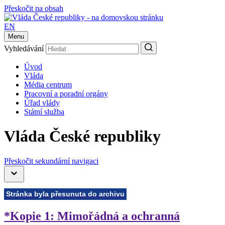
Přeskočit na obsah
EN
Menu
Vyhledávání
Úvod
Vláda
Média centrum
Pracovní a poradní orgány
Úřad vlády
Státní služba
Vláda České republiky
Přeskočit sekundární navigaci
Stránka byla přesunuta do archivu
*Kopie 1: Mimořádná a ochranná