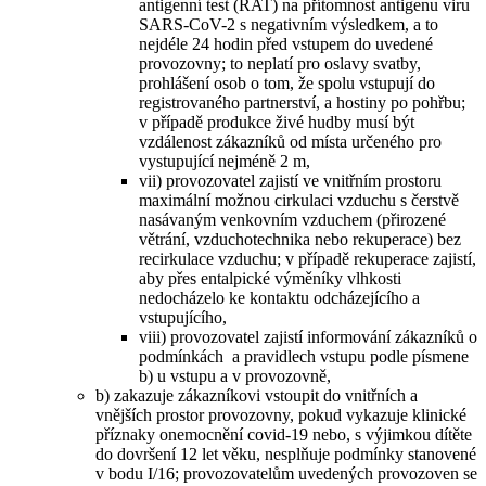
antigenní test (RAT) na přítomnost antigenu viru
SARS-CoV-2 s negativním výsledkem, a to
nejdéle 24 hodin před vstupem do uvedené
provozovny; to neplatí pro oslavy svatby,
prohlášení osob o tom, že spolu vstupují do
registrovaného partnerství, a hostiny po pohřbu;
v případě produkce živé hudby musí být
vzdálenost zákazníků od místa určeného pro
vystupující nejméně 2 m,
vii) provozovatel zajistí ve vnitřním prostoru
maximální možnou cirkulaci vzduchu s čerstvě
nasávaným venkovním vzduchem (přirozené
větrání, vzduchotechnika nebo rekuperace) bez
recirkulace vzduchu; v případě rekuperace zajistí,
aby přes entalpické výměníky vlhkosti
nedocházelo ke kontaktu odcházejícího a
vstupujícího,
viii) provozovatel zajistí informování zákazníků o
podmínkách a pravidlech vstupu podle písmene
b) u vstupu a v provozovně,
b) zakazuje zákazníkovi vstoupit do vnitřních a
vnějších prostor provozovny, pokud vykazuje klinické
příznaky onemocnění covid-19 nebo, s výjimkou dítěte
do dovršení 12 let věku, nesplňuje podmínky stanovené
v bodu I/16; provozovatelům uvedených provozoven se