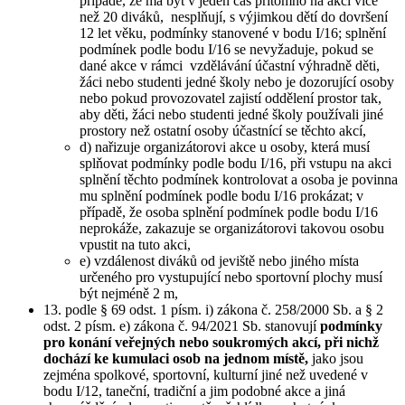
případě, že má být v jeden čas přítomno na akci více
než 20 diváků, nesplňují, s výjimkou dětí do dovršení
12 let věku, podmínky stanovené v bodu I/16; splnění
podmínek podle bodu I/16 se nevyžaduje, pokud se
dané akce v rámci vzdělávání účastní výhradně děti,
žáci nebo studenti jedné školy nebo je dozorující osoby
nebo pokud provozovatel zajistí oddělení prostor tak,
aby děti, žáci nebo studenti jedné školy používali jiné
prostory než ostatní osoby účastnící se těchto akcí,
d) nařizuje organizátorovi akce u osoby, která musí
splňovat podmínky podle bodu I/16, při vstupu na akci
splnění těchto podmínek kontrolovat a osoba je povinna
mu splnění podmínek podle bodu I/16 prokázat; v
případě, že osoba splnění podmínek podle bodu I/16
neprokáže, zakazuje se organizátorovi takovou osobu
vpustit na tuto akci,
e) vzdálenost diváků od jeviště nebo jiného místa
určeného pro vystupující nebo sportovní plochy musí
být nejméně 2 m,
13. podle § 69 odst. 1 písm. i) zákona č. 258/2000 Sb. a § 2
odst. 2 písm. e) zákona č. 94/2021 Sb. stanovují
podmínky
pro konání veřejných nebo soukromých akcí, při nichž
dochází ke kumulaci osob na jednom místě,
jako jsou
zejména spolkové, sportovní, kulturní jiné než uvedené v
bodu I/12, taneční, tradiční a jim podobné akce a jiná