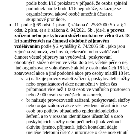
podle bodu I/16 prokázat; v případě, že osoba splnění
podmínek podle bodu I/16 neprokáže, zakazuje se
organizátorovi takové osobě umožnit účast na
skupinové prohlídce,
11. podle § 69 odst. 1 písm. i) zákona č. 258/2000 Sb. a § 2
odst. 2 písm. e) a i) zákona č. 94/2021 Sb., jde-li
o provoz
zařízení nebo poskytování služeb osobám ve věku 6 až 18
let zaměřených na činnosti obdobné zájmovým
vzděláváním
podle § 2 vyhlášky č. 74/2005 Sb., jako jsou
zejména zájmová, výchovná, rekreační nebo vzdělávací
činnost včetně přípravy na vyučování, poskytování
obdobných služeb dětem ve věku do 6 let, včetně péče o ně,
jiné organizované volnočasové aktivity osob mladších 18 let,
zotavovací akce a jiné podobné akce pro osoby mladší 18 let,
a) nařizuje provozovateli zařízení, poskytovateli služby
nebo organizátorovi akce neumožnit v jeden čas
přítomnost více než 1 000 osob ve vnitřních prostorech
nebo 2 000 osob ve vnějších prostorech,
b) nařizuje provozovateli zařízení, poskytovateli služby
nebo organizátorovi akce vést evidenci účastnících se
osob pro potřeby případného epidemiologického
šetření, a to v rozsahu identifikace účastníků a osob
poskytujících služby nebo péči nebo jinak vedoucí
aktivitu (jméno, příjmení), jejich kontaktní údaje
(nejlépe telefonní číslo) a informace o čase poskytnutí