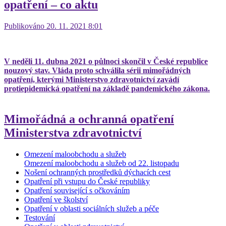
opatření – co aktu
Publikováno 20. 11. 2021 8:01
V neděli 11. dubna 2021 o půlnoci skončil v České republice
nouzový stav. Vláda proto schválila sérii mimořádných
opatření, kterými Ministerstvo zdravotnictví zavádí
protiepidemická opatření na základě pandemického zákona.
Mimořádná a ochranná opatření
Ministerstva zdravotnictví
Omezení maloobchodu a služeb
Omezení maloobchodu a služeb od 22. listopadu
Nošení ochranných prostředků dýchacích cest
Opatření při vstupu do České republiky
Opatření související s očkováním
Opatření ve školství
Opatření v oblasti sociálních služeb a péče
Testování