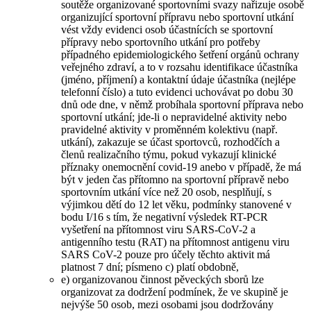
soutěže organizované sportovními svazy nařizuje osobě
organizující sportovní přípravu nebo sportovní utkání
vést vždy evidenci osob účastnících se sportovní
přípravy nebo sportovního utkání pro potřeby
případného epidemiologického šetření orgánů ochrany
veřejného zdraví, a to v rozsahu identifikace účastníka
(jméno, příjmení) a kontaktní údaje účastníka (nejlépe
telefonní číslo) a tuto evidenci uchovávat po dobu 30
dnů ode dne, v němž probíhala sportovní příprava nebo
sportovní utkání; jde-li o nepravidelné aktivity nebo
pravidelné aktivity v proměnném kolektivu (např.
utkání), zakazuje se účast sportovců, rozhodčích a
členů realizačního týmu, pokud vykazují klinické
příznaky onemocnění covid-19 anebo v případě, že má
být v jeden čas přítomno na sportovní přípravě nebo
sportovním utkání více než 20 osob, nesplňují, s
výjimkou dětí do 12 let věku, podmínky stanovené v
bodu I/16 s tím, že negativní výsledek RT-PCR
vyšetření na přítomnost viru SARS-CoV-2 a
antigenního testu (RAT) na přítomnost antigenu viru
SARS CoV-2 pouze pro účely těchto aktivit má
platnost 7 dní; písmeno c) platí obdobně,
e) organizovanou činnost pěveckých sborů lze
organizovat za dodržení podmínek, že ve skupině je
nejvýše 50 osob, mezi osobami jsou dodržovány