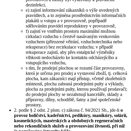
dezinfekci,
e) zajistí informování zákazníků o výše uvedených
pravidlech, a to zejména prostřednictvím informačních
plakátů u vstupu a v provozovně, popřípadě
sdělováním pravidel reproduktory v provozovně,
f) zajistí ve vnitřním prostoru maximální možnou
cirkulaci vzduchu s čerstvě nasávaným venkovním
vzduchem (přirozené větrání, vzduchotechnika nebo
rekuperace) bez recirkulace vzduchu; v případě
rekuperace zajistí, aby přes entalpické výměníky
vlhkosti nedocházelo ke kontaktu odcházejícího a
vstupujícího vzduchu,
s tím, že prodejní plochou se rozumí část provozovny,
která je určena pro prodej a vystavení zboží, tj. celková
plocha, kam zákazníci mají přístup, včetně zkušebních
místností, plocha zabraná prodejními pulty a výklady,
plocha za prodejními pulty, kterou používají prodavači;
do prodejní plochy se nezahrnují kanceláře, sklady a
přípravny, dílny, schodiště, šatny a jiné společenské
prostory,
2. podle § 2 odst. 2 písm. c) zákona č. 94/2021 Sb., jde-li
o
provoz holičství, kadeřnictví, pedikúry, manikúry, solárií,
kosmetických, masérských a obdobných regeneračních
nebo rekondičních služeb a provozování živnosti, při níž