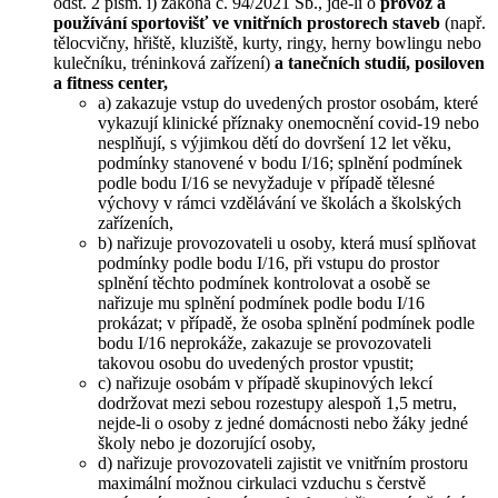
odst. 2 písm. i) zákona č. 94/2021 Sb., jde-li o
provoz a
používání sportovišť ve vnitřních prostorech staveb
(např.
tělocvičny, hřiště, kluziště, kurty, ringy, herny bowlingu nebo
kulečníku, tréninková zařízení)
a tanečních studií, posiloven
a fitness center,
a) zakazuje vstup do uvedených prostor osobám, které
vykazují klinické příznaky onemocnění covid-19 nebo
nesplňují, s výjimkou dětí do dovršení 12 let věku,
podmínky stanovené v bodu I/16; splnění podmínek
podle bodu I/16 se nevyžaduje v případě tělesné
výchovy v rámci vzdělávání ve školách a školských
zařízeních,
b) nařizuje provozovateli u osoby, která musí splňovat
podmínky podle bodu I/16, při vstupu do prostor
splnění těchto podmínek kontrolovat a osobě se
nařizuje mu splnění podmínek podle bodu I/16
prokázat; v případě, že osoba splnění podmínek podle
bodu I/16 neprokáže, zakazuje se provozovateli
takovou osobu do uvedených prostor vpustit;
c) nařizuje osobám v případě skupinových lekcí
dodržovat mezi sebou rozestupy alespoň 1,5 metru,
nejde-li o osoby z jedné domácnosti nebo žáky jedné
školy nebo je dozorující osoby,
d) nařizuje provozovateli zajistit ve vnitřním prostoru
maximální možnou cirkulaci vzduchu s čerstvě