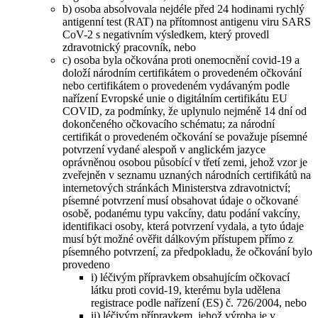
b) osoba absolvovala nejdéle před 24 hodinami rychlý
antigenní test (RAT) na přítomnost antigenu viru SARS
CoV-2 s negativním výsledkem, který provedl
zdravotnický pracovník, nebo
c) osoba byla očkována proti onemocnění covid-19 a
doloží národním certifikátem o provedeném očkování
nebo certifikátem o provedeném vydávaným podle
nařízení Evropské unie o digitálním certifikátu EU
COVID, za podmínky, že uplynulo nejméně 14 dní od
dokončeného očkovacího schématu; za národní
certifikát o provedeném očkování se považuje písemné
potvrzení vydané alespoň v anglickém jazyce
oprávněnou osobou působící v třetí zemi, jehož vzor je
zveřejněn v seznamu uznaných národních certifikátů na
internetových stránkách Ministerstva zdravotnictví;
písemné potvrzení musí obsahovat údaje o očkované
osobě, podanému typu vakcíny, datu podání vakcíny,
identifikaci osoby, která potvrzení vydala, a tyto údaje
musí být možné ověřit dálkovým přístupem přímo z
písemného potvrzení, za předpokladu, že očkování bylo
provedeno
i) léčivým přípravkem obsahujícím očkovací
látku proti covid-19, kterému byla udělena
registrace podle nařízení (ES) č. 726/2004, nebo
ii) léčivým přípravkem, jehož výroba je v