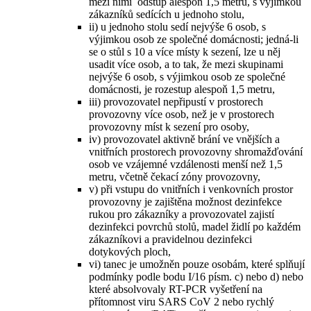
mezi nimi odstup alespoň 1,5 metru, s výjimkou
zákazníků sedících u jednoho stolu,
ii) u jednoho stolu sedí nejvýše 6 osob, s
výjimkou osob ze společné domácnosti; jedná-li
se o stůl s 10 a více místy k sezení, lze u něj
usadit více osob, a to tak, že mezi skupinami
nejvýše 6 osob, s výjimkou osob ze společné
domácnosti, je rozestup alespoň 1,5 metru,
iii) provozovatel nepřipustí v prostorech
provozovny více osob, než je v prostorech
provozovny míst k sezení pro osoby,
iv) provozovatel aktivně brání ve vnějších a
vnitřních prostorech provozovny shromažďování
osob ve vzájemné vzdálenosti menší než 1,5
metru, včetně čekací zóny provozovny,
v) při vstupu do vnitřních i venkovních prostor
provozovny je zajištěna možnost dezinfekce
rukou pro zákazníky a provozovatel zajistí
dezinfekci povrchů stolů, madel židlí po každém
zákazníkovi a pravidelnou dezinfekci
dotykových ploch,
vi) tanec je umožněn pouze osobám, které splňují
podmínky podle bodu I/16 písm. c) nebo d) nebo
které absolvovaly RT-PCR vyšetření na
přítomnost viru SARS CoV 2 nebo rychlý