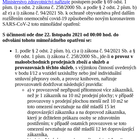
Ministerstvo zdravotnictví nařizuje
postupem podle § 69 odst. 1
písm. i) a odst. 2 zákona č. 258/2000 Sb. a podle § 2 odst. 2 písm. b)
až e) a i) zákona č. 94/2021 Sb. k ochraně obyvatelstva před dalším
rozšířením onemocnění covid-19 způsobeného novým koronavirem
SARS-CoV-2 toto mimořádné opatření:
S účinností ode dne 22. listopadu 2021 od 00:00 hod. do
odvolání tohoto mimořádného opatření se:
1. podle § 2 odst. 2 písm. b), c) a i) zákona č. 94/2021 Sb. a §
69 odst. 1 písm. i) zákona č. 258/2000 Sb., jde-li
o provoz v
maloobchodních prodejnách zboží a služeb a
provozovnách těchto služeb
, s výjimkou činností uvedených
v bodu I/12 a vozidel taxislužby nebo jiné individuální
smluvní přepravy osob, a provoz knihoven, nařizuje
provozovateli dodržovat následující pravidla:
a) v provozovně nepřipustí přítomnost více zákazníků,
než je 1 zákazník na 10 m2 prodejní plochy; v případě
provozovny s prodejní plochou menší než 10 m2 se
toto omezení nevztahuje na dítě mladší 15 let
doprovázející zákazníka a na doprovod zákazníka,
který je držitelem průkazu osoby se zdravotním
postižením; v případě ostatních provozoven se toto
omezení nevztahuje na dítě mladší 12 let doprovázející
zákazníka,