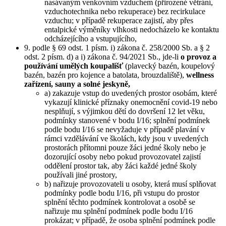
nasávaným venkovním vzduchem (přirozené větrání,
vzduchotechnika nebo rekuperace) bez recirkulace
vzduchu; v případě rekuperace zajistí, aby přes
entalpické výměníky vlhkosti nedocházelo ke kontaktu
odcházejícího a vstupujícího,
9. podle § 69 odst. 1 písm. i) zákona č. 258/2000 Sb. a § 2
odst. 2 písm. d) a i) zákona č. 94/2021 Sb., jde-li
o provoz a
používání umělých koupališť
(plavecký bazén, koupelový
bazén, bazén pro kojence a batolata, brouzdaliště),
wellness
zařízení, sauny a solné jeskyně,
a) zakazuje vstup do uvedených prostor osobám, které
vykazují klinické příznaky onemocnění covid-19 nebo
nesplňují, s výjimkou dětí do dovršení 12 let věku,
podmínky stanovené v bodu I/16; splnění podmínek
podle bodu I/16 se nevyžaduje v případě plavání v
rámci vzdělávání ve školách, kdy jsou v uvedených
prostorách přítomni pouze žáci jedné školy nebo je
dozorující osoby nebo pokud provozovatel zajistí
oddělení prostor tak, aby žáci každé jedné školy
používali jiné prostory,
b) nařizuje provozovateli u osoby, která musí splňovat
podmínky podle bodu I/16, při vstupu do prostor
splnění těchto podmínek kontrolovat a osobě se
nařizuje mu splnění podmínek podle bodu I/16
prokázat; v případě, že osoba splnění podmínek podle