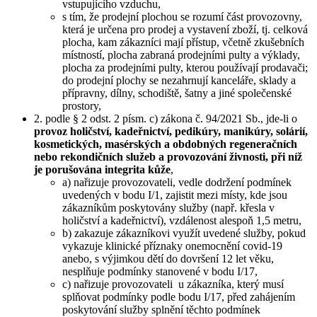
vstupujícího vzduchu,
s tím, že prodejní plochou se rozumí část provozovny,
která je určena pro prodej a vystavení zboží, tj. celková
plocha, kam zákazníci mají přístup, včetně zkušebních
místností, plocha zabraná prodejními pulty a výklady,
plocha za prodejními pulty, kterou používají prodavači;
do prodejní plochy se nezahrnují kanceláře, sklady a
přípravny, dílny, schodiště, šatny a jiné společenské
prostory,
2. podle § 2 odst. 2 písm. c) zákona č. 94/2021 Sb., jde-li o
provoz holičství, kadeřnictví, pedikúry, manikúry, solárií,
kosmetických, masérských a obdobných regeneračních
nebo rekondičních služeb a provozování živnosti, při níž
je porušována integrita kůže
,
a) nařizuje provozovateli, vedle dodržení podmínek
uvedených v bodu I/1, zajistit mezi místy, kde jsou
zákazníkům poskytovány služby (např. křesla v
holičství a kadeřnictví), vzdálenost alespoň 1,5 metru,
b) zakazuje zákazníkovi využít uvedené služby, pokud
vykazuje klinické příznaky onemocnění covid-19
anebo, s výjimkou dětí do dovršení 12 let věku,
nesplňuje podmínky stanovené v bodu I/17,
c) nařizuje provozovateli u zákazníka, který musí
splňovat podmínky podle bodu I/17, před zahájením
poskytování služby splnění těchto podmínek