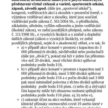
představení včetně cirkusů a varieté, sportovních utkání,
zápasů, závodů apod.
(dále jen „sportovní utkání“),
kongresů, vzdělávacích akcí a zkoušek v prezenční formě, s
výjimkou vzdělávací akce a zkoušky, které jsou součástí
vzdělávání podle zákona č. 561/2004 Sb., o předškolním,
základním, středním, vyšším odborném a jiném vzdělávání
(školský zákon), ve znění pozdějších předpisů, nebo zákona
č. 111/1998 Sb., o vysokých školách a o změně a doplnění
dalších zákonů (zákon o vysokých školách), ve znění
pozdějších předpisů, nejde-li o akademický obřad, a to tak, že
a) v případě akce konané v prostoru s kapacitou do 3
000 přítomných diváků, návštěvníků nebo posluchačů
(dále jen „diváci“), pokud má být v jeden čas přítomno
více než 20 diváků, musí všichni diváci splňovat
podmínky podle bodu I/16,
b) v případě akce konané v prostoru s kapacitou nad 3
000 přítomných diváků, musí 3 000 diváků splňovat
podmínky podle bodu I/16 a z počtu diváků nad 3 000
pak musí minimálně polovina z těchto diváků splňovat
podmínky podle bodu I/16 písm. c) nebo d) a zbývající
část kapacity může být obsazena osobami splňujícími
podmínku podle bodu I/16 písm. a), b) nebo e),
c) zakazuje účast na akci osobám, které vykazují
klinické příznaky onemocnění covid 19 anebo které v