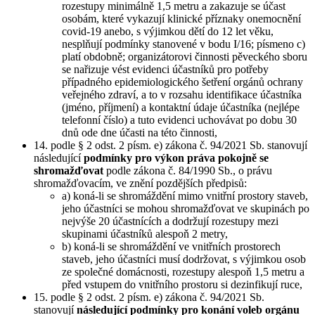
rozestupy minimálně 1,5 metru a zakazuje se účast
osobám, které vykazují klinické příznaky onemocnění
covid-19 anebo, s výjimkou dětí do 12 let věku,
nesplňují podmínky stanovené v bodu I/16; písmeno c)
platí obdobně; organizátorovi činnosti pěveckého sboru
se nařizuje vést evidenci účastníků pro potřeby
případného epidemiologického šetření orgánů ochrany
veřejného zdraví, a to v rozsahu identifikace účastníka
(jméno, příjmení) a kontaktní údaje účastníka (nejlépe
telefonní číslo) a tuto evidenci uchovávat po dobu 30
dnů ode dne účasti na této činnosti,
14. podle § 2 odst. 2 písm. e) zákona č. 94/2021 Sb. stanovují
následující
podmínky pro výkon práva pokojně se
shromažďovat
podle zákona č. 84/1990 Sb., o právu
shromažďovacím, ve znění pozdějších předpisů:
a) koná-li se shromáždění mimo vnitřní prostory staveb,
jeho účastníci se mohou shromažďovat ve skupinách po
nejvýše 20 účastnících a dodržují rozestupy mezi
skupinami účastníků alespoň 2 metry,
b) koná-li se shromáždění ve vnitřních prostorech
staveb, jeho účastníci musí dodržovat, s výjimkou osob
ze společné domácnosti, rozestupy alespoň 1,5 metru a
před vstupem do vnitřního prostoru si dezinfikují ruce,
15. podle § 2 odst. 2 písm. e) zákona č. 94/2021 Sb.
stanovují
následující podmínky pro konání voleb orgánu