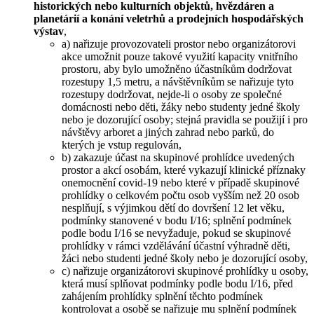
historických nebo kulturních objektů, hvězdáren a
planetárií a konání veletrhů a prodejních hospodářských
výstav
,
a) nařizuje provozovateli prostor nebo organizátorovi
akce umožnit pouze takové využití kapacity vnitřního
prostoru, aby bylo umožněno účastníkům dodržovat
rozestupy 1,5 metru, a návštěvníkům se nařizuje tyto
rozestupy dodržovat, nejde-li o osoby ze společné
domácnosti nebo děti, žáky nebo studenty jedné školy
nebo je dozorující osoby; stejná pravidla se použijí i pro
návštěvy arboret a jiných zahrad nebo parků, do
kterých je vstup regulován,
b) zakazuje účast na skupinové prohlídce uvedených
prostor a akcí osobám, které vykazují klinické příznaky
onemocnění covid-19 nebo které v případě skupinové
prohlídky o celkovém počtu osob vyšším než 20 osob
nesplňují, s výjimkou dětí do dovršení 12 let věku,
podmínky stanovené v bodu I/16; splnění podmínek
podle bodu I/16 se nevyžaduje, pokud se skupinové
prohlídky v rámci vzdělávání účastní výhradně děti,
žáci nebo studenti jedné školy nebo je dozorující osoby,
c) nařizuje organizátorovi skupinové prohlídky u osoby,
která musí splňovat podmínky podle bodu I/16, před
zahájením prohlídky splnění těchto podmínek
kontrolovat a osobě se nařizuje mu splnění podmínek