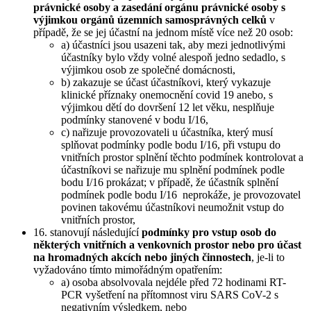
právnické osoby a zasedání orgánu právnické osoby s
výjimkou orgánů územních samosprávných celků
v
případě, že se jej účastní na jednom místě více než 20 osob:
a) účastníci jsou usazeni tak, aby mezi jednotlivými
účastníky bylo vždy volné alespoň jedno sedadlo, s
výjimkou osob ze společné domácnosti,
b) zakazuje se účast účastníkovi, který vykazuje
klinické příznaky onemocnění covid 19 anebo, s
výjimkou dětí do dovršení 12 let věku, nesplňuje
podmínky stanovené v bodu I/16,
c) nařizuje provozovateli u účastníka, který musí
splňovat podmínky podle bodu I/16, při vstupu do
vnitřních prostor splnění těchto podmínek kontrolovat a
účastníkovi se nařizuje mu splnění podmínek podle
bodu I/16 prokázat; v případě, že účastník splnění
podmínek podle bodu I/16 neprokáže, je provozovatel
povinen takovému účastníkovi neumožnit vstup do
vnitřních prostor,
16. stanovují následující
podmínky pro vstup osob do
některých vnitřních a venkovních prostor nebo pro účast
na hromadných akcích nebo jiných činnostech
, je-li to
vyžadováno tímto mimořádným opatřením:
a) osoba absolvovala nejdéle před 72 hodinami RT-
PCR vyšetření na přítomnost viru SARS CoV-2 s
negativním výsledkem, nebo