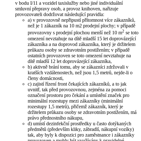
v bodu I/11 a vozidel taxislužby nebo jiné individuální
smluvní přepravy osob, a provoz knihoven, nařizuje
provozovateli dodržovat následující pravidla:
a) v provozovně nepřipustí přítomnost více zákazníků,
než je 1 zákazník na 10 m2 prodejní plochy; v případě
2
provozovny s prodejní plochou menší než 10 m
se toto
omezení nevztahuje na dítě mladší 15 let doprovázející
zákazníka a na doprovod zákazníka, který je držitelem
průkazu osoby se zdravotním postižením; v případě
ostatních provozoven se toto omezení nevztahuje na
dítě mladší 12 let doprovázející zákazníka,
b) aktivně brání tomu, aby se zákazníci zdržovali v
kratších vzdálenostech, než jsou 1,5 metrů, nejde-li o
členy domácnosti,
c) zajistí řízení front čekajících zákazníků, a to jak
uvnitř, tak před provozovnou, zejména za pomoci
označení prostoru pro čekání a umístění značek pro
minimální rozestupy mezi zákazníky (minimální
rozestupy 1,5 metrů), přičemž zákazník, který je
držitelem průkazu osoby se zdravotním postižením, má
právo přednostního nákupu,
d) umístí dezinfekční prostředky u často dotýkaných
předmětů (především kliky, zábradlí, nákupní vozíky)
tak, aby byly k dispozici pro zaměstnance i zákazníky
provozoven a mohly být využívány k pravidelné