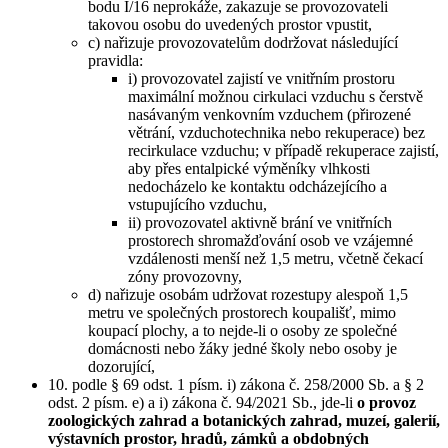
bodu I/16 neprokáže, zakazuje se provozovateli
takovou osobu do uvedených prostor vpustit,
c) nařizuje provozovatelům dodržovat následující
pravidla:
i) provozovatel zajistí ve vnitřním prostoru
maximální možnou cirkulaci vzduchu s čerstvě
nasávaným venkovním vzduchem (přirozené
větrání, vzduchotechnika nebo rekuperace) bez
recirkulace vzduchu; v případě rekuperace zajistí,
aby přes entalpické výměníky vlhkosti
nedocházelo ke kontaktu odcházejícího a
vstupujícího vzduchu,
ii) provozovatel aktivně brání ve vnitřních
prostorech shromažďování osob ve vzájemné
vzdálenosti menší než 1,5 metru, včetně čekací
zóny provozovny,
d) nařizuje osobám udržovat rozestupy alespoň 1,5
metru ve společných prostorech koupališť, mimo
koupací plochy, a to nejde-li o osoby ze společné
domácnosti nebo žáky jedné školy nebo osoby je
dozorující,
10. podle § 69 odst. 1 písm. i) zákona č. 258/2000 Sb. a § 2
odst. 2 písm. e) a i) zákona č. 94/2021 Sb., jde-li
o provoz
zoologických zahrad a botanických zahrad, muzeí, galerií,
výstavních prostor, hradů, zámků a obdobných