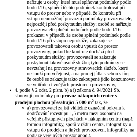
nařizuje u osoby, která musí splňovat podmínky podle
bodu I/16, splnění těchto podmínek kontrolovat při
vstupu do prostor nebo v případě, že kontrolu při
vstupu neumožňují provozní podmínky provozovatele,
nejpozději před poskytnutím služby; osobě se nařizuje
provozovateli splnění podmínek podle bodu I/16
prokázat; v případě, že osoba splnění podmínek podle
bodu I/16 při vstupu neprokáže, zakazuje se
provozovateli takovou osobu vpustit do prostor
provozovny; pokud ke kontrole dochází před
poskytnutím služby, provozovateli se zakazuje
poskytnout takové osobě službu; tyto podmínky se
nevztahují na provozovny stravovacích služeb, které
neslouží pro veřejnost, a na prodej jídla s sebou s tím,
že osobě se zakazuje takto zakoupené jídlo konzumovat
ve vnitřních i vnějších prostorech provozovny,
4. podle § 2 odst. 2 písm. b) a i) zákona č. 94/2021 Sb.
stanovují podmínky pro
provoz nákupních center s
2
prodejní plochou přesahující 5 000 m
tak, že
a) provozovatel zajistí viditelné označení pokynu k
dodržování rozestupu 1,5 metru mezi osobami na
veřejně přístupných plochách v nákupním centru (např.
formou infografiky, spotů v rádiu centra, infografiky u
vstupu do prodejen a jiných provozoven, infografiky na
podlaze veřejných prostor apod.),