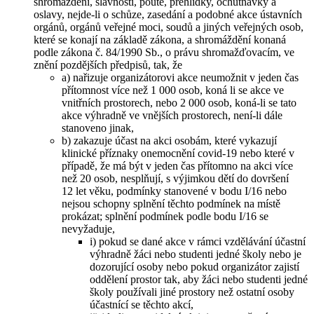
shromáždění, slavnosti, poutě, přehlídky, ochutnávky a
oslavy, nejde-li o schůze, zasedání a podobné akce ústavních
orgánů, orgánů veřejné moci, soudů a jiných veřejných osob,
které se konají na základě zákona, a shromáždění konaná
podle zákona č. 84/1990 Sb., o právu shromažďovacím, ve
znění pozdějších předpisů, tak, že
a) nařizuje organizátorovi akce neumožnit v jeden čas
přítomnost více než 1 000 osob, koná li se akce ve
vnitřních prostorech, nebo 2 000 osob, koná-li se tato
akce výhradně ve vnějších prostorech, není-li dále
stanoveno jinak,
b) zakazuje účast na akci osobám, které vykazují
klinické příznaky onemocnění covid-19 nebo které v
případě, že má být v jeden čas přítomno na akci více
než 20 osob, nesplňují, s výjimkou dětí do dovršení
12 let věku, podmínky stanovené v bodu I/16 nebo
nejsou schopny splnění těchto podmínek na místě
prokázat; splnění podmínek podle bodu I/16 se
nevyžaduje,
i) pokud se dané akce v rámci vzdělávání účastní
výhradně žáci nebo studenti jedné školy nebo je
dozorující osoby nebo pokud organizátor zajistí
oddělení prostor tak, aby žáci nebo studenti jedné
školy používali jiné prostory než ostatní osoby
účastnící se těchto akcí,