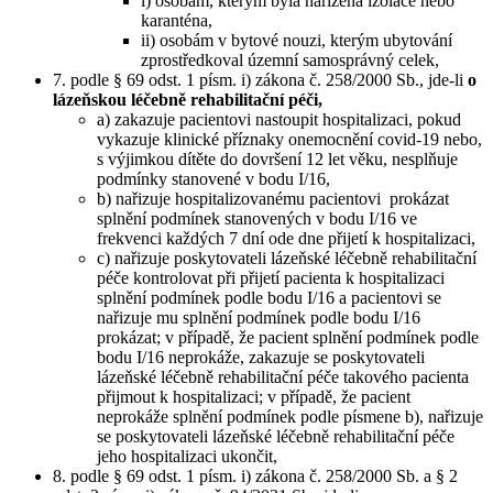
i) osobám, kterým byla nařízena izolace nebo
karanténa,
ii) osobám v bytové nouzi, kterým ubytování
zprostředkoval územní samosprávný celek,
7. podle § 69 odst. 1 písm. i) zákona č. 258/2000 Sb., jde-li
o
lázeňskou léčebně rehabilitační péči,
a) zakazuje pacientovi nastoupit hospitalizaci, pokud
vykazuje klinické příznaky onemocnění covid-19 nebo,
s výjimkou dítěte do dovršení 12 let věku, nesplňuje
podmínky stanovené v bodu I/16,
b) nařizuje hospitalizovanému pacientovi prokázat
splnění podmínek stanovených v bodu I/16 ve
frekvenci každých 7 dní ode dne přijetí k hospitalizaci,
c) nařizuje poskytovateli lázeňské léčebně rehabilitační
péče kontrolovat při přijetí pacienta k hospitalizaci
splnění podmínek podle bodu I/16 a pacientovi se
nařizuje mu splnění podmínek podle bodu I/16
prokázat; v případě, že pacient splnění podmínek podle
bodu I/16 neprokáže, zakazuje se poskytovateli
lázeňské léčebně rehabilitační péče takového pacienta
přijmout k hospitalizaci; v případě, že pacient
neprokáže splnění podmínek podle písmene b), nařizuje
se poskytovateli lázeňské léčebně rehabilitační péče
jeho hospitalizaci ukončit,
8. podle § 69 odst. 1 písm. i) zákona č. 258/2000 Sb. a § 2