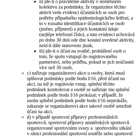
ii) jde-li o pravidelné aktivity v neměnném
kolektivu za podmínky, že organizátor těchto
aktivit vede evidenci účastnících se osob pro
potřeby případného epidemiologického šetření, a
to v rozsahu identifikace účastnících se osob
(jméno, příjmení) a jejich kontaktní údaje
(nejlépe telefonní číslo), a tuto evidenci uchovává
po dobu 30 dnů ode dne konání uvedené aktivity,
není-li dále stanoveno jinak,
iii) jde-li o účast na svatbě, prohlášení osob o
tom, že spolu vstupují do registrovaného
partnerství, nebo pohřbu, pokud se jich neúčastní
více než 30 osob,
c) nařizuje organizátorovi akce u osoby, která musí
splňovat podmínky podle bodu I/16, před účastí na
akci, na niž je regulován vstup, splnění těchto
podmínek kontrolovat a osobě se nařizuje mu splnění
podmínek podle bodu I/16 prokázat; v případě, že
osoba splnění podmínek podle bodu I/16 neprokáže,
zakazuje se organizátorovi akce takové osobě umožnit
účast na akci,
d) v případě sportovní přípravy profesionálních
sportovců, sportovní přípravy amatérských sportovců
organizované sportovními svazy a sportovního utkání
v rámci profesionální sportovní soutěže nebo sportovní