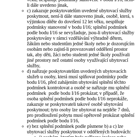
li dále uvedeno jinak,
c) zakazuje poskytovatelům uvedené ubytovací služby
poskytnout, není-li dále stanoveno jinak, osobě, která, s
výjimkou dítěte do dovršení 12 let věku, nesplňuje
podmínky stanovené v bodu I/16; splnění podmínek
podle bodu I/16 se nevyžaduje, jsou-li ubytovací služby
poskytovány v rámci vzdělávání výhradně dětem,
žákům nebo studentům jedné školy nebo je dozorujícím
osobám nebo zajistí-li provozovatel oddělení prostor
tak, aby děti, žáci nebo studenti jedné školy používali
jiné prostory než ostatní osoby využívající ubytovací
služby,
d) nařizuje poskytovatelům uvedených ubytovacích
služeb u osoby, která musí splňovat podmínky podle
bodu I/16, před zahájením ubytování splnění těchto
podmínek kontrolovat a osobě se nařizuje mu splnění
podmínek podle bodu I/16 prokázat; v případě, že
osoba splnění podmínek podle bodu I/16 neprokáže,
zakazuje se poskytovateli takové osobě ubytování
poskytnout; tyto osoby lze ubytovat na nejdéle 7 dnů,
pro prodloužení pobytu musí opětovně prokázat splnění
podmínek podle bodu I/16,
e) bez splnění podmínek podle písmene b) a c) lze
ubytovací služby poskytnout v oddělených budovách: