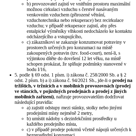
b) provozovatel zajistí ve vnitřním prostoru maximální
možnou cirkulaci vzduchu s čerstvě nasávaným
venkovním vzduchem (přirozené větrání,
vzduchotechnika nebo rekuperace) bez recirkulace
vzduchu; v případě rekuperace zajistí, aby přes
entalpické výměníky vlhkosti nedocházelo ke kontaktu
odcházejícího a vstupujícího,
c) zákazníkovi se zakazuje konzumovat potraviny v
prostorech určených pro konzumaci na místě
zakoupených potravin (tzv. food-court), není-li, s
výjimkou dítěte do dovršení 12 let věku, na místě
schopen prokázat, že splňuje podmínky stanovené v
bodu I/16,
5. podle § 69 odst. 1 písm. i) zákona č. 258/2000 Sb. a § 2
odst. 2 písm. b) a i) zákona č. 94/2021 Sb., jde-li o
prodej na
tržištích, v tržnicích a v mobilních provozovnách (prodej
ve stáncích, v pojízdných prodejnách a prodej z jiných
mobilních zařízení)
, nařizuje provozovatelům dodržovat
následující pravidla:
a) zajistit odstupy mezi stánky, stolky nebo jinými
prodejními místy nejméně 2 metry,
b) umístit nádoby s dezinfekčními prostředky u
každého prodejního místa,
c) v případě prodeje pokrmů včetně nápojů určených k
bezprostřední konzumaci