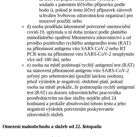
souladu s patentem léčivého přípravku podle
bodu i), pokud je tento léčivý přípravek zároveň
schválen Světovou zdravotnickou organizací pro
nouzové použití; nebo
d) osoba prodělala laboratorně potvrzené onemocnění
covid-19, uplynula u ní doba izolace podle platného
mimořádného opatření Ministerstva zdravotnictví a od
prvního pozitivního rychlého antigenního testu (RAT)
na přítomnost antigenu viru SARS CoV-2 nebo RT
PCR testu na přítomnost viru SARS-CoV-2 neuplynulo
více než 180 dní, nebo
e) osoba na místě podstoupí rychlý antigenní test (RAT)
na stanovení přítomnosti antigenu viru SARS-CoV-2
určený pro sebetestování (použití laickou osobou),
jehož výsledek je negativní; obdobné platí, pokud
osoba na místě prokáže, že podstoupila rychlý antigenní
test (RAT) za dozoru zdravotnického pracovníka
prostřednictvím on-line služby nejdéle před 24
hodinami a prokáže absolvování tohoto testu a jeho
negativní výsledek potvrzením poskytovatele
zdravotních služeb.
Omezení maloobchodu a služeb od 22. listopadu