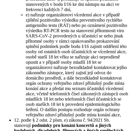
stanovených v bodu I/16 ke dni nástupu na akci ve
frekvenci každých 7 dní,
e) nařizuje organizátorovi vícedenní akce v případě
zjištění pozitivního výsledku preventivního rychlého
antigenního testu (RAT) nebo po oznámení pozitivního
výsledku RT-PCR testu na stanovení přítomnosti viru
SARS-CoV-2 provedených u účastnící se nebo jinak
přítomné osoby v rámci opakovaného prokazování
splnění podmínek podle bodu I/16 zajistit oddělení této
osoby od ostatních osob účastnících se vícedenní akce,
osobě starší 18 let věku se nařizuje akci neprodleně
opustit a v případě osoby mladší 18 let se
organizátorovi nařizuje bezodkladně kontaktovat jejího
zákonného zástupce, který zajistí její odvoz do
domácího prostředí, a dále bezodkladně kontaktovat
orgán ochrany veřejného zdraví příslušný podle místa
konání akce a předat mu seznam účastníků vícedenní
akce, včetně telefonních čísel zákonných zástupců osob
mladších 18 let nebo telefonních čísel účastnících se
osob starších 18 let k provedení epidemiologického
šetření. O dalším postupu rozhoduje orgán ochrany
veřejného zdraví příslušný podle místa konání akce,
12. podle § 2 odst. 2 písm. e) zákona č. 94/2021 Sb.
stanovují
podmínky pro konání koncertů a jiných
hudebních, divadelních, filmových a jiných uměleckých