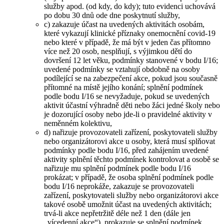
služby apod. (od kdy, do kdy); tuto evidenci uchovává
po dobu 30 dnů ode dne poskytnutí služby,
c) zakazuje účast na uvedených aktivitách osobám,
které vykazují klinické příznaky onemocnění covid-19
nebo které v případě, že má být v jeden čas přítomno
více než 20 osob, nesplňují, s výjimkou dětí do
dovršení 12 let věku, podmínky stanovené v bodu I/16;
uvedené podmínky se vztahují obdobně na osoby
podílející se na zabezpečení akce, pokud jsou současně
přítomné na místě jejího konání; splnění podmínek
podle bodu I/16 se nevyžaduje, pokud se uvedených
aktivit účastní výhradně děti nebo žáci jedné školy nebo
je dozorující osoby nebo jde-li o pravidelné aktivity v
neměnném kolektivu,
d) nařizuje provozovateli zařízení, poskytovateli služby
nebo organizátorovi akce u osoby, která musí splňovat
podmínky podle bodu I/16, před zahájením uvedené
aktivity splnění těchto podmínek kontrolovat a osobě se
nařizuje mu splnění podmínek podle bodu I/16
prokázat; v případě, že osoba splnění podmínek podle
bodu I/16 neprokáže, zakazuje se provozovateli
zařízení, poskytovateli služby nebo organizátorovi akce
takové osobě umožnit účast na uvedených aktivitách;
trvá-li akce nepřetržitě déle než 1 den (dále jen
„vícedenní akce“), prokazuje se splnění podmínek