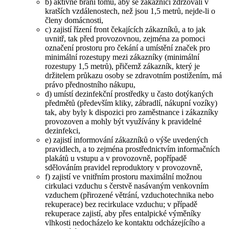
b) aktivně brání tomu, aby se zákazníci zdržovali v
kratších vzdálenostech, než jsou 1,5 metrů, nejde-li o
členy domácnosti,
c) zajistí řízení front čekajících zákazníků, a to jak
uvnitř, tak před provozovnou, zejména za pomoci
označení prostoru pro čekání a umístění značek pro
minimální rozestupy mezi zákazníky (minimální
rozestupy 1,5 metrů), přičemž zákazník, který je
držitelem průkazu osoby se zdravotním postižením, má
právo přednostního nákupu,
d) umístí dezinfekční prostředky u často dotýkaných
předmětů (především kliky, zábradlí, nákupní vozíky)
tak, aby byly k dispozici pro zaměstnance i zákazníky
provozoven a mohly být využívány k pravidelné
dezinfekci,
e) zajistí informování zákazníků o výše uvedených
pravidlech, a to zejména prostřednictvím informačních
plakátů u vstupu a v provozovně, popřípadě
sdělováním pravidel reproduktory v provozovně,
f) zajistí ve vnitřním prostoru maximální možnou
cirkulaci vzduchu s čerstvě nasávaným venkovním
vzduchem (přirozené větrání, vzduchotechnika nebo
rekuperace) bez recirkulace vzduchu; v případě
rekuperace zajistí, aby přes entalpické výměníky
vlhkosti nedocházelo ke kontaktu odcházejícího a