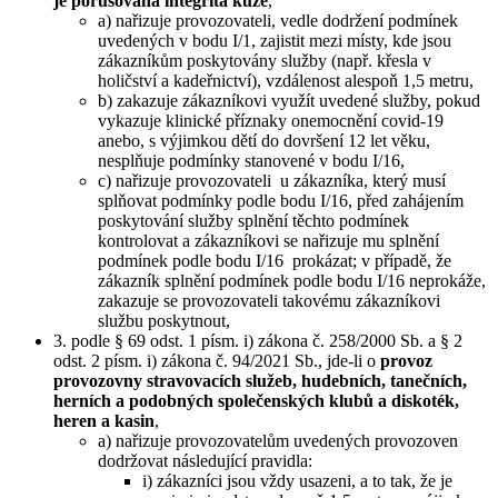
je porušována integrita kůže
,
a) nařizuje provozovateli, vedle dodržení podmínek
uvedených v bodu I/1, zajistit mezi místy, kde jsou
zákazníkům poskytovány služby (např. křesla v
holičství a kadeřnictví), vzdálenost alespoň 1,5 metru,
b) zakazuje zákazníkovi využít uvedené služby, pokud
vykazuje klinické příznaky onemocnění covid-19
anebo, s výjimkou dětí do dovršení 12 let věku,
nesplňuje podmínky stanovené v bodu I/16,
c) nařizuje provozovateli u zákazníka, který musí
splňovat podmínky podle bodu I/16, před zahájením
poskytování služby splnění těchto podmínek
kontrolovat a zákazníkovi se nařizuje mu splnění
podmínek podle bodu I/16 prokázat; v případě, že
zákazník splnění podmínek podle bodu I/16 neprokáže,
zakazuje se provozovateli takovému zákazníkovi
službu poskytnout,
3. podle § 69 odst. 1 písm. i) zákona č. 258/2000 Sb. a § 2
odst. 2 písm. i) zákona č. 94/2021 Sb., jde-li o
provoz
provozovny stravovacích služeb, hudebních, tanečních,
herních a podobných společenských klubů a diskoték,
heren a kasin
,
a) nařizuje provozovatelům uvedených provozoven
dodržovat následující pravidla:
i) zákazníci jsou vždy usazeni, a to tak, že je