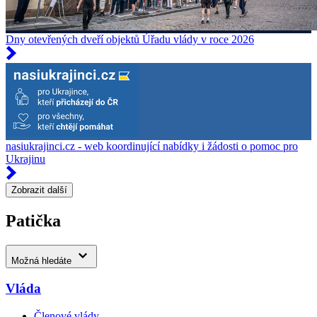
Dny otevřených dveří objektů Úřadu vlády v roce 2026
nasiukrajinci.cz - web koordinující nabídky i žádosti o pomoc pro
Ukrajinu
Zobrazit další
Patička
Možná hledáte
Vláda
Členové vlády