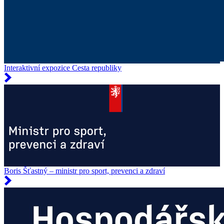
Interaktivní expozice Cesta republiky
Boris Šťastný – ministr pro sport, prevenci a zdraví