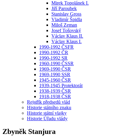
Mirek Topolánek I.
Jiří Paroubek
Stanislav Gross
Vladimír Špidla
Miloš Zeman
Josef Tošovský
Václav Klaus II.
Václav Klaus I.
1990-1992 ČSFR
1990-1992 ČR
1990-1992 SR
1960-1990 ČSSR
1969-1990 ČSR
1969-1990 SSR
1945-1960 ČSR
1939-1945 Protektorát
1938-1939 ČSR
1918-1938 ČSR
Rejstřík předsedů vlád
Historie státního znaku
Historie státní vlajky
Historie Úřadu vlády
Zbyněk Stanjura