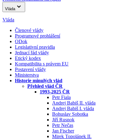
Vláda
Vláda
Členové vlády
Programové prohlášení
ODok
Legislativní pravidla
Jednací řád vlády
Etický kodex
Kompatibilita s právem EU
Postavení vlády
Ministerstva
Historie minulých vlád
Přehled vlád ČR
1993-2025 ČR
Petr Fiala
Andrej Babiš II. vláda
Andrej Babiš I. vláda
Bohuslav Sobotka
Jiří Rusnok
Petr Nečas
Jan Fischer
Mirek Topolánek II.