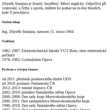
Zbyněk Stanjura je ženatý, bezdětný. Mluví anglicky. Odpočívá při
cestování, u četby a sportu, můžete ho potkat na in-line bruslích,
kole či procházce.
Osobní údaje
Ing. Zbyněk Stanjura, narozen 15. února 1964
Vzdělání
1982–1987: Elektrotechnická fakulta VUT Brno, obor elektronické
počítače
1978–1982: Gymnázium Opava
Profesní a veřejná činnost
od 2011: předseda poslaneckého klubu ODS
od 2010: poslanec Parlamentu ČR
2012–2013: ministr dopravy ČR
2002–2010: primátor Statutárního města Opavy
2000–2008: člen rady kraje Moravskoslezského kraje
2000–2011: člen zastupitelstva Moravskoslezského kraje
1998–2010: člen rady Statutárního města Opavy
1997–2014: člen zastupitelstva Statutárního města Opavy