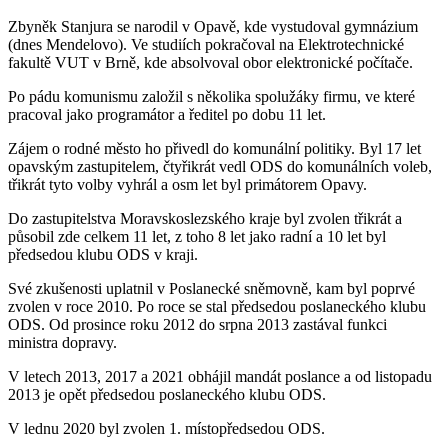
Zbyněk Stanjura se narodil v Opavě, kde vystudoval gymnázium
(dnes Mendelovo). Ve studiích pokračoval na Elektrotechnické
fakultě VUT v Brně, kde absolvoval obor elektronické počítače.
Po pádu komunismu založil s několika spolužáky firmu, ve které
pracoval jako programátor a ředitel po dobu 11 let.
Zájem o rodné město ho přivedl do komunální politiky. Byl 17 let
opavským zastupitelem, čtyřikrát vedl ODS do komunálních voleb,
třikrát tyto volby vyhrál a osm let byl primátorem Opavy.
Do zastupitelstva Moravskoslezského kraje byl zvolen třikrát a
působil zde celkem 11 let, z toho 8 let jako radní a 10 let byl
předsedou klubu ODS v kraji.
Své zkušenosti uplatnil v Poslanecké sněmovně, kam byl poprvé
zvolen v roce 2010. Po roce se stal předsedou poslaneckého klubu
ODS. Od prosince roku 2012 do srpna 2013 zastával funkci
ministra dopravy.
V letech 2013, 2017 a 2021 obhájil mandát poslance a od listopadu
2013 je opět předsedou poslaneckého klubu ODS.
V lednu 2020 byl zvolen 1. místopředsedou ODS.