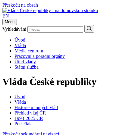
Přeskočit na obsah
EN
Menu
Vyhledávání
Úvod
Vláda
Média centrum
Pracovní a poradní orgány
Úřad vlády
Státní služba
Vláda České republiky
Úvod
Vláda
Historie minulých vlád
Přehled vlád ČR
1993-2025 ČR
Petr Fiala
Přeskočit sekundární navigaci