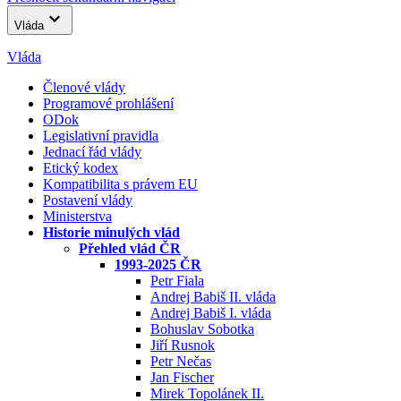
Vláda
Vláda
Členové vlády
Programové prohlášení
ODok
Legislativní pravidla
Jednací řád vlády
Etický kodex
Kompatibilita s právem EU
Postavení vlády
Ministerstva
Historie minulých vlád
Přehled vlád ČR
1993-2025 ČR
Petr Fiala
Andrej Babiš II. vláda
Andrej Babiš I. vláda
Bohuslav Sobotka
Jiří Rusnok
Petr Nečas
Jan Fischer
Mirek Topolánek II.