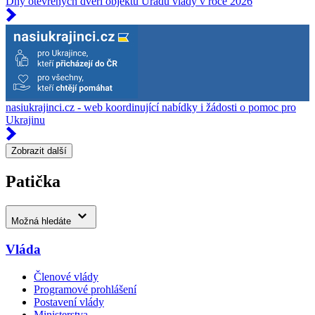
Dny otevřených dveří objektů Úřadu vlády v roce 2026
nasiukrajinci.cz - web koordinující nabídky i žádosti o pomoc pro
Ukrajinu
Zobrazit další
Patička
Možná hledáte
Vláda
Členové vlády
Programové prohlášení
Postavení vlády
Ministerstva