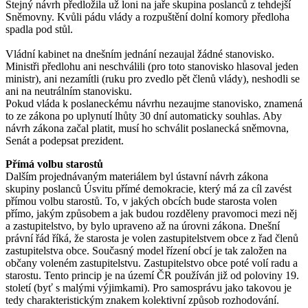
Stejný návrh předložila už loni na jaře skupina poslanců z tehdejší
Sněmovny. Kvůli pádu vlády a rozpuštění dolní komory předloha
spadla pod stůl.
Vládní kabinet na dnešním jednání nezaujal žádné stanovisko.
Ministři předlohu ani neschválili (pro toto stanovisko hlasoval jeden
ministr), ani nezamítli (ruku pro zvedlo pět členů vlády), neshodli se
ani na neutrálním stanovisku.
Pokud vláda k poslaneckému návrhu nezaujme stanovisko, znamená
to ze zákona po uplynutí lhůty 30 dní automaticky souhlas. Aby
návrh zákona začal platit, musí ho schválit poslanecká sněmovna,
Senát a podepsat prezident.
Přímá volbu starostů
Dalším projednávaným materiálem byl ústavní návrh zákona
skupiny poslanců Úsvitu přímé demokracie, který má za cíl zavést
přímou volbu starostů. To, v jakých obcích bude starosta volen
přímo, jakým způsobem a jak budou rozděleny pravomoci mezi něj
a zastupitelstvo, by bylo upraveno až na úrovni zákona. Dnešní
právní řád říká, že starosta je volen zastupitelstvem obce z řad členů
zastupitelstva obce. Současný model řízení obcí je tak založen na
občany voleném zastupitelstvu. Zastupitelstvo obce poté volí radu a
starostu. Tento princip je na území ČR používán již od poloviny 19.
století (byť s malými výjimkami). Pro samosprávu jako takovou je
tedy charakteristickým znakem kolektivní způsob rozhodování.