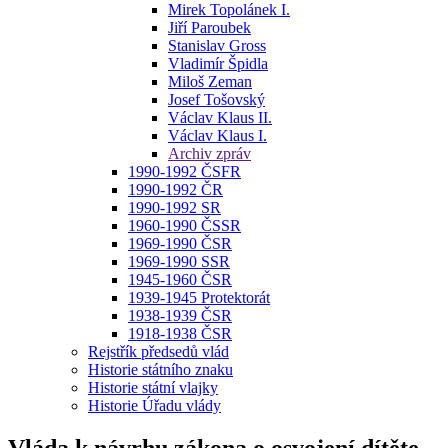
Mirek Topolánek I.
Jiří Paroubek
Stanislav Gross
Vladimír Špidla
Miloš Zeman
Josef Tošovský
Václav Klaus II.
Václav Klaus I.
Archiv zpráv
1990-1992 ČSFR
1990-1992 ČR
1990-1992 SR
1960-1990 ČSSR
1969-1990 ČSR
1969-1990 SSR
1945-1960 ČSR
1939-1945 Protektorát
1938-1939 ČSR
1918-1938 ČSR
Rejstřík předsedů vlád
Historie státního znaku
Historie státní vlajky
Historie Úřadu vlády
Vláda k návrhu zákona o osvojení dítěte