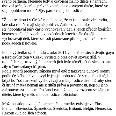
svého partnera. Nepůjde tedy o osvojení cizího dítěte z náhradní
ústavní péče, které je právně volné, ale o osvojení dítěte, které ve
stejnopohlavní rodině žije, partnerem jeho rodiče.
"Žitou realitou i v České republice je, že existuje stále více rodin,
kde oba rodiče mají stejné pohlaví. Zatímco v minulosti
stejnopohlavní páry často vychovávaly děti z jejich předcházejících
heterosexuálních vztahů, v posledních letech stále častěji
vychovávají děti, které se rodí plánovaně přímo jim," uvádí se v
podkladech k novele.
Podle výsledků sčítání lidu z roku 2011 v domácnostech dvojic gayů
a lesbických žen v Česku vyrůstalo přes devět stovek dětí. V
rodinách registrovaných partnerů jich bylo téměř pět desítek, ostatní
žily u "nesezdaných" párů.
Podle autorů předlohy zákona mívá dítě z takzvané duhové rodiny
podle českého práva obvykle jen jednoho rodiče v rodném listě, i
když ho "od narození vychovávají a milují rodiče dva". Druhý otec
či druhá matka nemají ale k dítěti práva a povinnosti, nejsou jeho
zákonným zástupcem. Poslanci tvrdí, že to je v rozporu se zájmem
dítěte, které by mělo mít oba rodiče i oficiálně.
Možnost adoptovat dítě partnera či partnerky existuje ve Finsku,
Francii, Slovinsku, Španělsku, Švédsku, Británii, Belgii, Německu,
Rakousku a dalších státech.