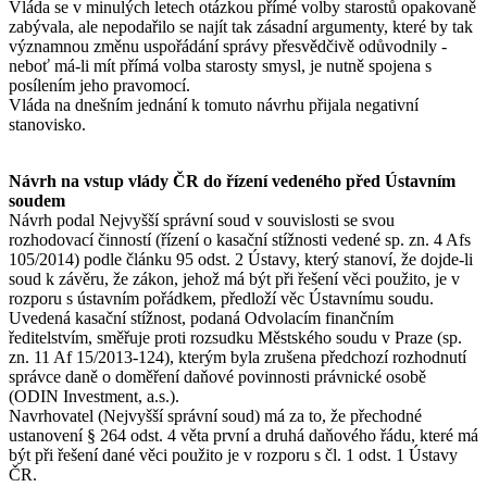
Vláda se v minulých letech otázkou přímé volby starostů opakovaně
zabývala, ale nepodařilo se najít tak zásadní argumenty, které by tak
významnou změnu uspořádání správy přesvědčivě odůvodnily -
neboť má-li mít přímá volba starosty smysl, je nutně spojena s
posílením jeho pravomocí.
Vláda na dnešním jednání k tomuto návrhu přijala negativní
stanovisko.
Návrh na vstup vlády ČR do řízení vedeného před Ústavním
soudem
Návrh podal Nejvyšší správní soud v souvislosti se svou
rozhodovací činností (řízení o kasační stížnosti vedené sp. zn. 4 Afs
105/2014) podle článku 95 odst. 2 Ústavy, který stanoví, že dojde-li
soud k závěru, že zákon, jehož má být při řešení věci použito, je v
rozporu s ústavním pořádkem, předloží věc Ústavnímu soudu.
Uvedená kasační stížnost, podaná Odvolacím finančním
ředitelstvím, směřuje proti rozsudku Městského soudu v Praze (sp.
zn. 11 Af 15/2013-124), kterým byla zrušena předchozí rozhodnutí
správce daně o doměření daňové povinnosti právnické osobě
(ODIN Investment, a.s.).
Navrhovatel (Nejvyšší správní soud) má za to, že přechodné
ustanovení § 264 odst. 4 věta první a druhá daňového řádu, které má
být při řešení dané věci použito je v rozporu s čl. 1 odst. 1 Ústavy
ČR.