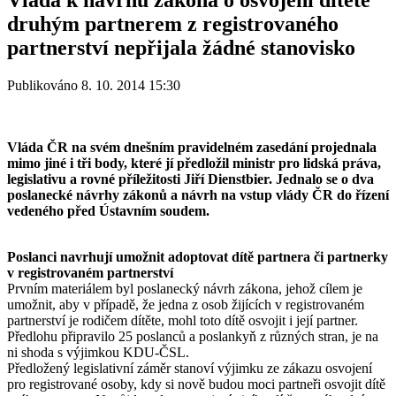
druhým partnerem z registrovaného
partnerství nepřijala žádné stanovisko
Publikováno 8. 10. 2014 15:30
Vláda ČR na svém dnešním pravidelném zasedání projednala
mimo jiné i tři body, které jí předložil ministr pro lidská práva,
legislativu a rovné příležitosti Jiří Dienstbier. Jednalo se o dva
poslanecké návrhy zákonů a návrh na vstup vlády ČR do řízení
vedeného před Ústavním soudem.
Poslanci navrhují umožnit adoptovat dítě partnera či partnerky
v registrovaném partnerství
Prvním materiálem byl poslanecký návrh zákona, jehož cílem je
umožnit, aby v případě, že jedna z osob žijících v registrovaném
partnerství je rodičem dítěte, mohl toto dítě osvojit i její partner.
Předlohu připravilo 25 poslanců a poslankyň z různých stran, je na
ni shoda s výjimkou KDU-ČSL.
Předložený legislativní záměr stanoví výjimku ze zákazu osvojení
pro registrované osoby, kdy si nově budou moci partneři osvojit dítě