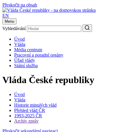
Přeskočit na obsah
EN
Menu
Vyhledávání
Úvod
Vláda
Média centrum
Pracovní a poradní orgány
Úřad vlády
Státní služba
Vláda České republiky
Úvod
Vláda
Historie minulých vlád
Přehled vlád ČR
1993-2025 ČR
Archiv zpráv
Přeskočit sekundární navigaci