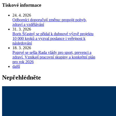
Tiskové informace
24. 4. 2026
Odborníci doporučují změnu: propojit pohyb,
zdraví a vzdělávání
31. 3. 2026
Boris Šťastný se přidal k dubnové výzvě projektu
10 000 kroků a vyzval poslance i veřejnost k
následování
18. 3. 2026
Poprvé se sešla Rada vlády pro sport, prevenci a
zdraví. Vznikají pracovní skupiny a konkrétní plán
pro rok 2026
další
Nepřehlédněte