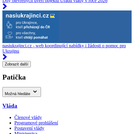
Dny otevřených dveří objektů Úřadu vlády v roce 2026
nasiukrajinci.cz - web koordinující nabídky i žádosti o pomoc pro
Ukrajinu
Zobrazit další
Patička
Možná hledáte
Vláda
Členové vlády
Programové prohlášení
Postavení vlády
Ministerstva