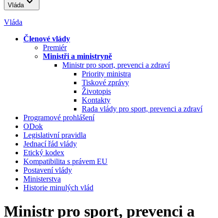
Vláda
Vláda
Členové vlády
Premiér
Ministři a ministryně
Ministr pro sport, prevenci a zdraví
Priority ministra
Tiskové zprávy
Životopis
Kontakty
Rada vlády pro sport, prevenci a zdraví
Programové prohlášení
ODok
Legislativní pravidla
Jednací řád vlády
Etický kodex
Kompatibilita s právem EU
Postavení vlády
Ministerstva
Historie minulých vlád
Ministr pro sport, prevenci a