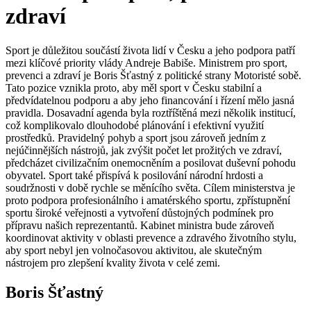
zdraví
Sport je důležitou součástí života lidí v Česku a jeho podpora patří
mezi klíčové priority vlády Andreje Babiše. Ministrem pro sport,
prevenci a zdraví je Boris Šťastný z politické strany Motoristé sobě.
Tato pozice vznikla proto, aby měl sport v Česku stabilní a
předvídatelnou podporu a aby jeho financování i řízení mělo jasná
pravidla. Dosavadní agenda byla roztříštěná mezi několik institucí,
což komplikovalo dlouhodobé plánování i efektivní využití
prostředků. Pravidelný pohyb a sport jsou zároveň jedním z
nejúčinnějších nástrojů, jak zvýšit počet let prožitých ve zdraví,
předcházet civilizačním onemocněním a posilovat duševní pohodu
obyvatel. Sport také přispívá k posilování národní hrdosti a
soudržnosti v době rychle se měnícího světa. Cílem ministerstva je
proto podpora profesionálního i amatérského sportu, zpřístupnění
sportu široké veřejnosti a vytvoření důstojných podmínek pro
přípravu našich reprezentantů. Kabinet ministra bude zároveň
koordinovat aktivity v oblasti prevence a zdravého životního stylu,
aby sport nebyl jen volnočasovou aktivitou, ale skutečným
nástrojem pro zlepšení kvality života v celé zemi.
Boris Šťastný