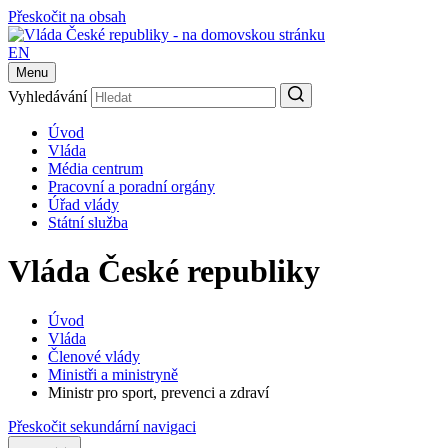
Přeskočit na obsah
EN
Menu
Vyhledávání
Úvod
Vláda
Média centrum
Pracovní a poradní orgány
Úřad vlády
Státní služba
Vláda České republiky
Úvod
Vláda
Členové vlády
Ministři a ministryně
Ministr pro sport, prevenci a zdraví
Přeskočit sekundární navigaci