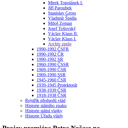
Mirek Topolánek I.
Jiří Paroubek
Stanislav Gross
Vladimír Špidla
Miloš Zeman
Josef Tošovský
Václav Klaus II.
Václav Klaus I.
Archiv zpráv
1990-1992 ČSFR
1990-1992 ČR
1990-1992 SR
1960-1990 ČSSR
1969-1990 ČSR
1969-1990 SSR
1945-1960 ČSR
1939-1945 Protektorát
1938-1939 ČSR
1918-1938 ČSR
Rejstřík předsedů vlád
Historie státního znaku
Historie státní vlajky
Historie Úřadu vlády
Projev premiéra Petra Nečase na