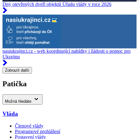
Dny otevřených dveří objektů Úřadu vlády v roce 2026
nasiukrajinci.cz - web koordinující nabídky i žádosti o pomoc pro
Ukrajinu
Zobrazit další
Patička
Možná hledáte
Vláda
Členové vlády
Programové prohlášení
Postavení vlády