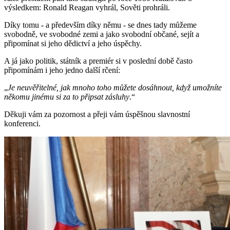
výsledkem: Ronald Reagan vyhrál, Sověti prohráli.
Díky tomu - a především díky němu - se dnes tady můžeme
svobodně, ve svobodné zemi a jako svobodní občané, sejít a
připomínat si jeho dědictví a jeho úspěchy.
A já jako politik, státník a premiér si v poslední době často
připomínám i jeho jedno další rčení:
„
Je neuvěřitelné, jak mnoho toho můžete dosáhnout, když umožníte
někomu jinému si za to připsat zásluhy
.“
Děkuji vám za pozornost a přeji vám úspěšnou slavnostní
konferenci.