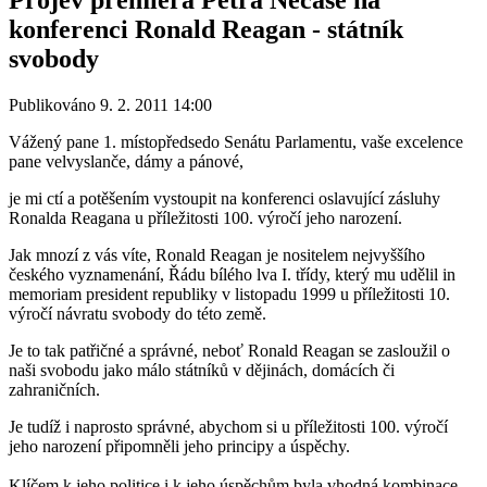
konferenci Ronald Reagan - státník
svobody
Publikováno 9. 2. 2011 14:00
Vážený pane 1. místopředsedo Senátu Parlamentu, vaše excelence
pane velvyslanče, dámy a pánové,
je mi ctí a potěšením vystoupit na konferenci oslavující zásluhy
Ronalda Reagana u příležitosti 100. výročí jeho narození.
Jak mnozí z vás víte, Ronald Reagan je nositelem nejvyššího
českého vyznamenání, Řádu bílého lva I. třídy, který mu udělil in
memoriam president republiky v listopadu 1999 u příležitosti 10.
výročí návratu svobody do této země.
Je to tak patřičné a správné, neboť Ronald Reagan se zasloužil o
naši svobodu jako málo státníků v dějinách, domácích či
zahraničních.
Je tudíž i naprosto správné, abychom si u příležitosti 100. výročí
jeho narození připomněli jeho principy a úspěchy.
Klíčem k jeho politice i k jeho úspěchům byla vhodná kombinace