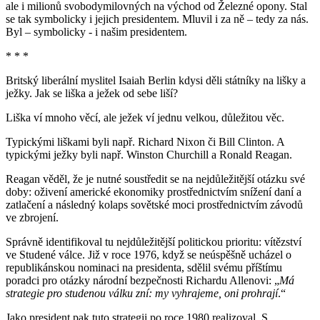
ale i milionů svobodymilovných na východ od Železné opony. Stal
se tak symbolicky i jejich presidentem. Mluvil i za ně – tedy za nás.
Byl – symbolicky - i našim presidentem.
* * *
Britský liberální myslitel Isaiah Berlin kdysi děli státníky na lišky a
ježky. Jak se liška a ježek od sebe liší?
Liška ví mnoho věcí, ale ježek ví jednu velkou, důležitou věc.
Typickými liškami byli např. Richard Nixon či Bill Clinton. A
typickými ježky byli např. Winston Churchill a Ronald Reagan.
Reagan věděl, že je nutné soustředit se na nejdůležitější otázku své
doby: oživení americké ekonomiky prostřednictvím snížení daní a
zatlačení a následný kolaps sovětské moci prostřednictvím závodů
ve zbrojení.
Správně identifikoval tu nejdůležitější politickou prioritu: vítězství
ve Studené válce. Již v roce 1976, když se neúspěšně ucházel o
republikánskou nominaci na presidenta, sdělil svému příštímu
poradci pro otázky národní bezpečnosti Richardu Allenovi: „
Má
strategie pro studenou válku zní: my vyhrajeme, oni prohrají
.“
Jako president pak tuto strategii po roce 1980 realizoval. S