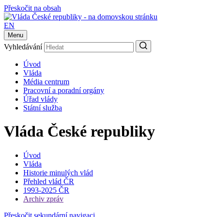
Přeskočit na obsah
EN
Menu
Vyhledávání
Úvod
Vláda
Média centrum
Pracovní a poradní orgány
Úřad vlády
Státní služba
Vláda České republiky
Úvod
Vláda
Historie minulých vlád
Přehled vlád ČR
1993-2025 ČR
Archiv zpráv
Přeskočit sekundární navigaci