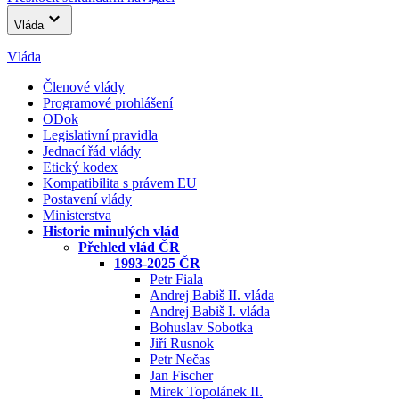
Vláda
Vláda
Členové vlády
Programové prohlášení
ODok
Legislativní pravidla
Jednací řád vlády
Etický kodex
Kompatibilita s právem EU
Postavení vlády
Ministerstva
Historie minulých vlád
Přehled vlád ČR
1993-2025 ČR
Petr Fiala
Andrej Babiš II. vláda
Andrej Babiš I. vláda
Bohuslav Sobotka
Jiří Rusnok
Petr Nečas
Jan Fischer
Mirek Topolánek II.