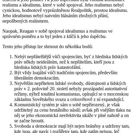
realismu a idealismu, které v sobě spojoval. Jeho realismus nebyl
cynickou, hodnotově vyprázdněnou Realpolitik, prostou idealismu.
Jeho idealismus nebyl naivním hlásáním zbožných přání,
nepolíbených realismem.
Naopak, Reagan v sobě spojoval idealismus a realismus ve
správném poměru a to byl jeden z klíčů k jeho úspěchu.
Tento jeho přístup lze shrnout do několika bodů:
Nebýt nepřátelštější vůči spojencům, byť z hlediska lidských
práv někdy neideálním, než k nepřátelům, kteří jsou z
hlediska lidských práv katastrofální.
Být vždy loajální vůči tradičním spojencům, především
liberálním demokraciím.
Největším nepřítelem lidské svobody, důstojnosti a lidských
práv v 2. polovině 20. století nebyly prozápadní autoritativní
režimy, nýbrž totalitní komunismus, opírající se o mocenskou
základnu Sovětského svazu a celosvětově z ní expandující.
Komunistický systém je sám o sobě nepřirozený, je však
udržitelný za cenu brutálního násilí; avšak při vnějším tlaku na
něj se jeho ekonomická neefektivita ukáže v plné nahotě a on
se začne hroutit.
Svoboda a demokracie mají být nejen bráněny a udrženy tam,
kde jsou, ale navíc i rozšířeny tam, kde zatím nejsou, leč