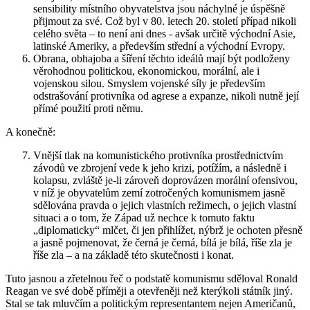
sensibility místního obyvatelstva jsou náchylné je úspěšně
přijmout za své. Což byl v 80. letech 20. století případ nikoli
celého světa – to není ani dnes - avšak určitě východní Asie,
latinské Ameriky, a především střední a východní Evropy.
Obrana, obhajoba a šíření těchto ideálů mají být podloženy
věrohodnou politickou, ekonomickou, morální, ale i
vojenskou silou. Smyslem vojenské síly je především
odstrašování protivníka od agrese a expanze, nikoli nutně její
přímé použití proti němu.
A konečně:
Vnější tlak na komunistického protivníka prostřednictvím
závodů ve zbrojení vede k jeho krizi, potížím, a následně i
kolapsu, zvláště je-li zároveň doprovázen morální ofensivou,
v níž je obyvatelům zemí zotročených komunismem jasně
sdělována pravda o jejich vlastních režimech, o jejich vlastní
situaci a o tom, že Západ už nechce k tomuto faktu
„diplomaticky“ mlčet, či jen přihlížet, nýbrž je ochoten přesně
a jasně pojmenovat, že černá je černá, bílá je bílá, říše zla je
říše zla – a na základě této skutečnosti i konat.
Tuto jasnou a zřetelnou řeč o podstatě komunismu sděloval Ronald
Reagan ve své době příměji a otevřeněji než kterýkoli státník jiný.
Stal se tak mluvčím a politickým representantem nejen Američanů,