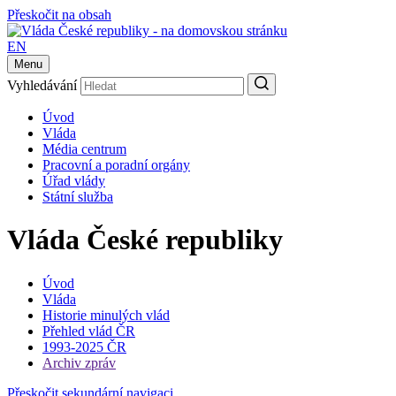
Přeskočit na obsah
EN
Menu
Vyhledávání
Úvod
Vláda
Média centrum
Pracovní a poradní orgány
Úřad vlády
Státní služba
Vláda České republiky
Úvod
Vláda
Historie minulých vlád
Přehled vlád ČR
1993-2025 ČR
Archiv zpráv
Přeskočit sekundární navigaci