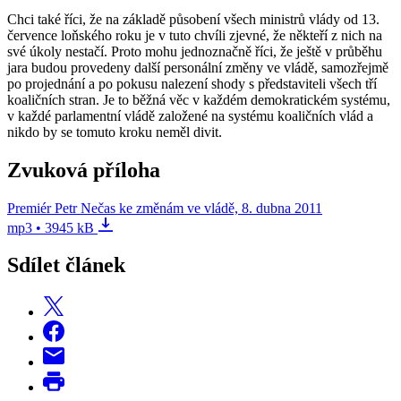
Chci také říci, že na základě působení všech ministrů vlády od 13.
července loňského roku je v tuto chvíli zjevné, že někteří z nich na
své úkoly nestačí. Proto mohu jednoznačně říci, že ještě v průběhu
jara budou provedeny další personální změny ve vládě, samozřejmě
po projednání a po pokusu nalezení shody s představiteli všech tří
koaličních stran. Je to běžná věc v každém demokratickém systému,
v každé parlamentní vládě založené na systému koaličních vlád a
nikdo by se tomuto kroku neměl divit.
Zvuková příloha
Premiér Petr Nečas ke změnám ve vládě, 8. dubna 2011
mp3 • 3945 kB
Sdílet článek