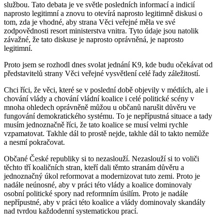
službou. Tato debata je ve světle posledních informací a indicií
naprosto legitimní a znovu to otevírá naprosto legitimně diskusi o
tom, zda je vhodné, aby strana Věci veřejné měla ve své
zodpovědnosti resort ministerstva vnitra. Tyto údaje jsou natolik
závažné, že tato diskuse je naprosto oprávněná, je naprosto
legitimní.
Proto jsem se rozhodl dnes svolat jednání K9, kde budu očekávat od
představitelů strany Věci veřejné vysvětlení celé řady záležitostí.
Chci říci, že věci, které se v poslední době objevily v médiích, ale i
chování vlády a chování vládní koalice i celé politické scény v
mnoha ohledech oprávněně můžou u občanů narušit důvěru ve
fungování demokratického systému. To je nepřípustná situace a tady
musím jednoznačně říci, že tato koalice se musí velmi rychle
vzpamatovat. Takhle dál to prostě nejde, takhle dál to takto nemůže
a nesmí pokračovat.
Občané České republiky si to nezaslouží. Nezaslouží si to voliči
těchto tří koaličních stran, kteří dali těmto stranám důvěru a
jednoznačný úkol reformovat a modernizovat tuto zemi. Proto je
nadále neúnosné, aby v práci této vlády a koalice dominovaly
osobní politické spory nad reformním úsilím. Proto je nadále
nepřípustné, aby v práci této koalice a vlády dominovaly skandály
nad tvrdou každodenní systematickou prací.