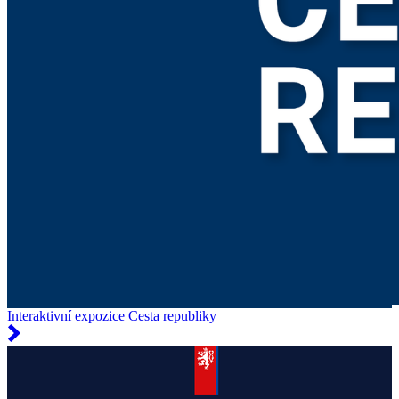
Interaktivní expozice Cesta republiky