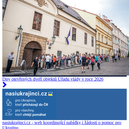
Dny otevřených dveří objektů Úřadu vlády v roce 2026
nasiukrajinci.cz - web koordinující nabídky i žádosti o pomoc pro
Ukrajinu