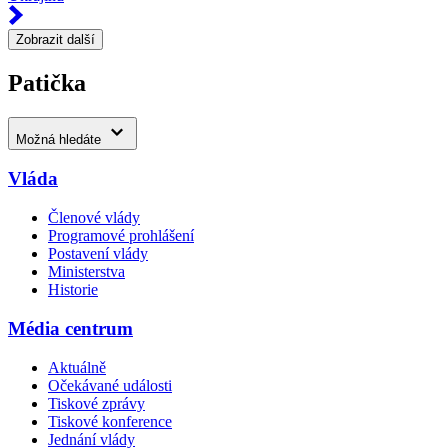
Zobrazit další
Patička
Možná hledáte
Vláda
Členové vlády
Programové prohlášení
Postavení vlády
Ministerstva
Historie
Média centrum
Aktuálně
Očekávané události
Tiskové zprávy
Tiskové konference
Jednání vlády