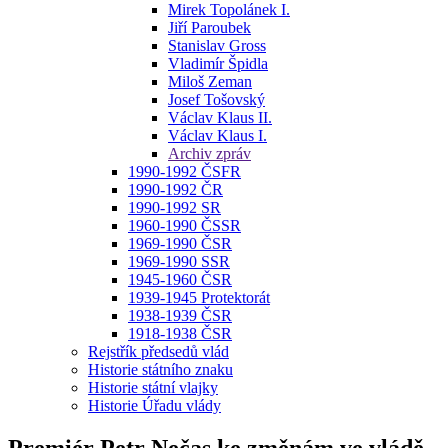
Mirek Topolánek I.
Jiří Paroubek
Stanislav Gross
Vladimír Špidla
Miloš Zeman
Josef Tošovský
Václav Klaus II.
Václav Klaus I.
Archiv zpráv
1990-1992 ČSFR
1990-1992 ČR
1990-1992 SR
1960-1990 ČSSR
1969-1990 ČSR
1969-1990 SSR
1945-1960 ČSR
1939-1945 Protektorát
1938-1939 ČSR
1918-1938 ČSR
Rejstřík předsedů vlád
Historie státního znaku
Historie státní vlajky
Historie Úřadu vlády
Premiér Petr Nečas ke změnám ve vládě,