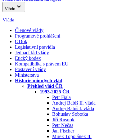
Vláda
Vláda
Členové vlády
Programové prohlášení
ODok
Legislativní pravidla
Jednací řád vlády
Etický kodex
Kompatibilita s právem EU
Postavení vlády
Ministerstva
Historie minulých vlád
Přehled vlád ČR
1993-2025 ČR
Petr Fiala
Andrej Babiš II. vláda
Andrej Babiš I. vláda
Bohuslav Sobotka
Jiří Rusnok
Petr Nečas
Jan Fischer
Mirek Topolánek II.