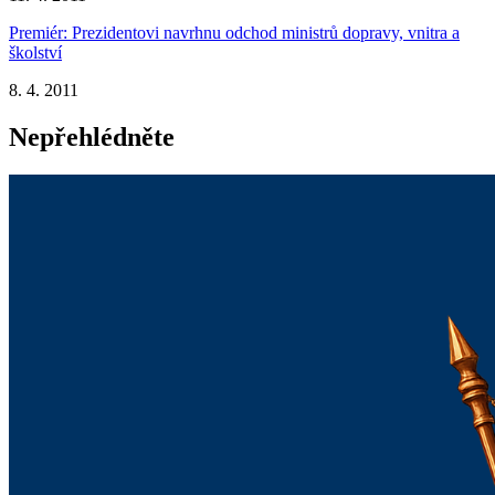
Premiér: Prezidentovi navrhnu odchod ministrů dopravy, vnitra a
školství
8. 4. 2011
Nepřehlédněte