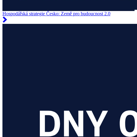
Hospodářská strategie Česko: Země pro budoucnost 2.0