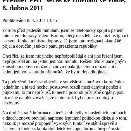
8. dubna 2011
Publikováno 8. 4. 2011 13:45
Zhruba před padesáti minutami jsem se telefonicky spojil s panem
ministrem dopravy Vítem Bártou, který mi sdělil, že nabízí rezignaci
na svoji funkci ministra dopravy. Já jsem tuto rezignaci okamžitě
přijal a doručím ji takto i panu prezidentu republiky.
Chci říci, že jsem nic jiného nepředpokládal a ani jiné řešení jsem
nepřipouštěl ani na jednu jedinou minutu. Řešení této situace jiným
způsobem nebylo možné a znovu opakuji, nebylo možné ani na
jednu jedinou sekundu připouštět, že by to dopadlo jinak.
Ta podezření, která se objevila v souvislosti s možným korupčním
jednáním, a já teď nechci posuzovat rozdíl mezi danými penězi a
půjčkami, to mi nepřísluší, to nechť posoudí příslušné orgány, jsou
nicméně natolik závažná, že tento krok byl naprosto nutný a
nezbytný.
Na druhé straně informace, které se objevily v posledních hodinách
a dnech, znovu otevírají naprosto legitimní politickou diskusi o tom,
nakolik je možné propojení vysokých funkcí ve státní správě a
ústavních funkcí s konkrétní detektivní agenturou a bezpečnostní