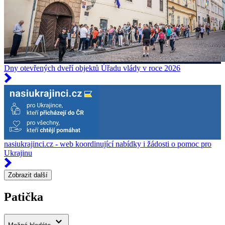
Dny otevřených dveří objektů Úřadu vlády v roce 2026
nasiukrajinci.cz - web koordinující nabídky i žádosti o pomoc pro
Ukrajinu
Zobrazit další
Patička