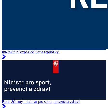
Interaktivní expozice Cesta republiky
Boris Šťastný – ministr pro sport, prevenci a zdraví