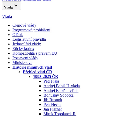
Vláda
Vláda
Členové vlády
Programové prohlášení
ODok
Legislativní pravidla
Jednací řád vlády
Etický kodex
Kompatibilita s právem EU
Postavení vlády
Ministerstva
Historie minulých vlád
Přehled vlád ČR
1993-2025 ČR
Petr Fiala
Andrej Babiš II. vláda
Andrej Babiš I. vláda
Bohuslav Sobotka
Jiří Rusnok
Petr Nečas
Jan Fischer
Mirek Topolánek II.