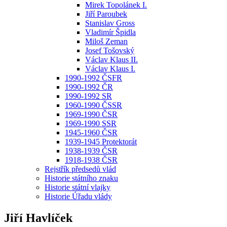
Mirek Topolánek I.
Jiří Paroubek
Stanislav Gross
Vladimír Špidla
Miloš Zeman
Josef Tošovský
Václav Klaus II.
Václav Klaus I.
1990-1992 ČSFR
1990-1992 ČR
1990-1992 SR
1960-1990 ČSSR
1969-1990 ČSR
1969-1990 SSR
1945-1960 ČSR
1939-1945 Protektorát
1938-1939 ČSR
1918-1938 ČSR
Rejstřík předsedů vlád
Historie státního znaku
Historie státní vlajky
Historie Úřadu vlády
Jiří Havlíček