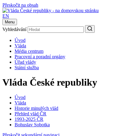
Přeskočit na obsah
EN
Menu
Vyhledávání
Úvod
Vláda
Média centrum
Pracovní a poradní orgány
Úřad vlády
Státní služba
Vláda České republiky
Úvod
Vláda
Historie minulých vlád
Přehled vlád ČR
1993-2025 ČR
Bohuslav Sobotka
Přeskočit sekundární navigaci