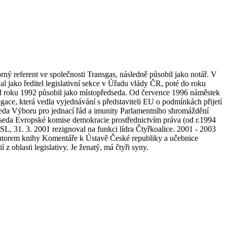
ný referent ve společnosti Transgas, následně působil jako notář. V
al jako ředitel legislativní sekce v Úřadu vlády ČR, poté do roku
od roku 1992 působil jako místopředseda. Od července 1996 náměstek
ace, která vedla vyjednávání s představiteli EU o podmínkách přijetí
da Výboru pro jednací řád a imunity Parlamentního shromáždění
eda Evropské komise demokracie prostřednictvím práva (od r.1994
, 31. 3. 2001 rezignoval na funkci lídra Čtyřkoalice. 2001 - 2003
autorem knihy Komentáře k Ústavě České republiky a učebnice
oblasti legislativy. Je ženatý, má čtyři syny.