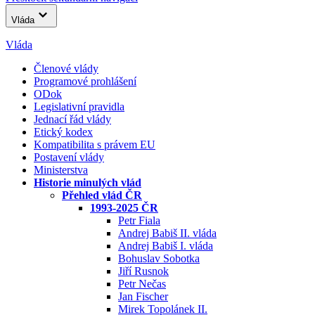
Vláda
Vláda
Členové vlády
Programové prohlášení
ODok
Legislativní pravidla
Jednací řád vlády
Etický kodex
Kompatibilita s právem EU
Postavení vlády
Ministerstva
Historie minulých vlád
Přehled vlád ČR
1993-2025 ČR
Petr Fiala
Andrej Babiš II. vláda
Andrej Babiš I. vláda
Bohuslav Sobotka
Jiří Rusnok
Petr Nečas
Jan Fischer
Mirek Topolánek II.