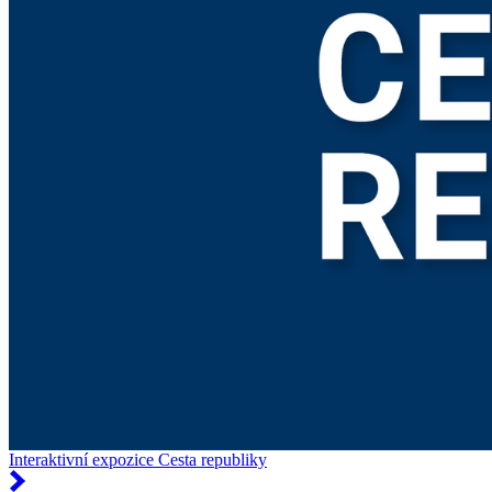
Interaktivní expozice Cesta republiky