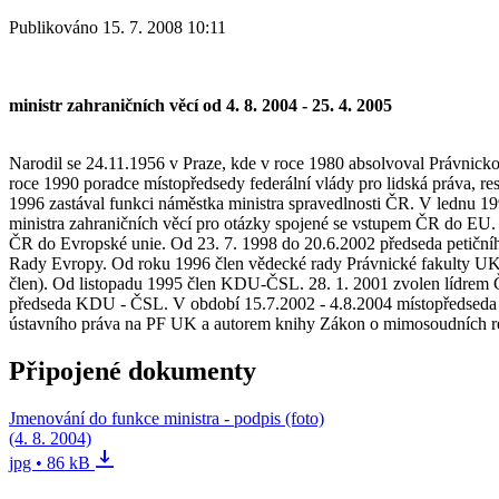
Publikováno 15. 7. 2008 10:11
ministr zahraničních věcí od 4. 8. 2004 - 25. 4. 2005
Narodil se 24.11.1956 v Praze, kde v roce 1980 absolvoval Právnickou
roce 1990 poradce místopředsedy federální vlády pro lidská práva, res
1996 zastával funkci náměstka ministra spravedlnosti ČR. V lednu 1
ministra zahraničních věcí pro otázky spojené se vstupem ČR do EU. 2
ČR do Evropské unie. Od 23. 7. 1998 do 20.6.2002 předseda petičn
Rady Evropy. Od roku 1996 člen vědecké rady Právnické fakulty UK
člen). Od listopadu 1995 člen KDU-ČSL. 28. 1. 2001 zvolen lídrem Č
předseda KDU - ČSL. V období 15.7.2002 - 4.8.2004 místopředseda vl
ústavního práva na PF UK a autorem knihy Zákon o mimosoudních rehabi
Připojené dokumenty
Jmenování do funkce ministra - podpis (foto)
(4. 8. 2004)
jpg • 86 kB