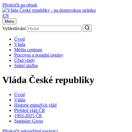
Přeskočit na obsah
EN
Menu
Vyhledávání
Úvod
Vláda
Média centrum
Pracovní a poradní orgány
Úřad vlády
Státní služba
Vláda České republiky
Úvod
Vláda
Historie minulých vlád
Přehled vlád ČR
1993-2025 ČR
Stanislav Gross
Přeskočit sekundární navigaci