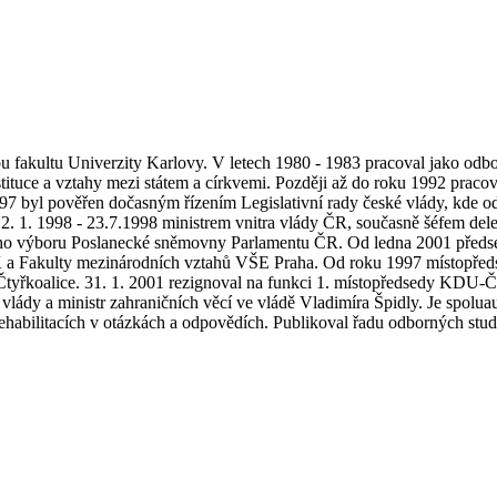
 fakultu Univerzity Karlovy. V letech 1980 - 1983 pracoval jako odbor
tituce a vztahy mezi státem a církvemi. Později až do roku 1992 pracov
997 byl pověřen dočasným řízením Legislativní rady české vlády, kde 
. 1. 1998 - 23.7.1998 ministrem vnitra vlády ČR, současně šéfem deleg
ího výboru Poslanecké sněmovny Parlamentu ČR. Od ledna 2001 předse
 a Fakulty mezinárodních vztahů VŠE Praha. Od roku 1997 místopředs
tyřkoalice. 31. 1. 2001 rezignoval na funkci 1. místopředsedy KDU-ČSL
ády a ministr zahraničních věcí ve vládě Vladimíra Špidly. Je spolu
litacích v otázkách a odpovědích. Publikoval řadu odborných studií z 