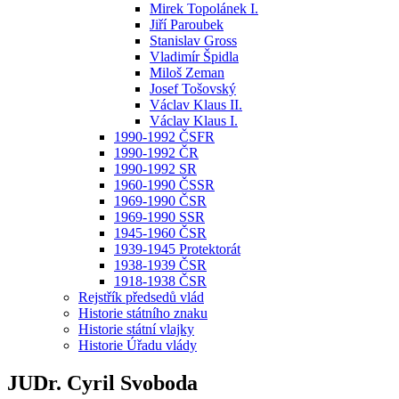
Mirek Topolánek I.
Jiří Paroubek
Stanislav Gross
Vladimír Špidla
Miloš Zeman
Josef Tošovský
Václav Klaus II.
Václav Klaus I.
1990-1992 ČSFR
1990-1992 ČR
1990-1992 SR
1960-1990 ČSSR
1969-1990 ČSR
1969-1990 SSR
1945-1960 ČSR
1939-1945 Protektorát
1938-1939 ČSR
1918-1938 ČSR
Rejstřík předsedů vlád
Historie státního znaku
Historie státní vlajky
Historie Úřadu vlády
JUDr. Cyril Svoboda