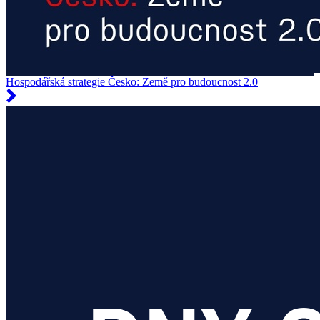
Hospodářská strategie Česko: Země pro budoucnost 2.0