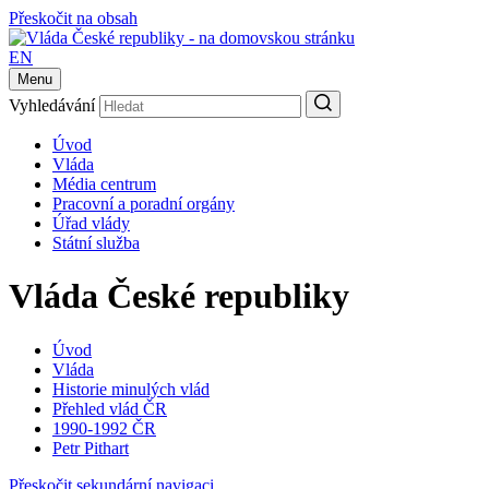
Přeskočit na obsah
EN
Menu
Vyhledávání
Úvod
Vláda
Média centrum
Pracovní a poradní orgány
Úřad vlády
Státní služba
Vláda České republiky
Úvod
Vláda
Historie minulých vlád
Přehled vlád ČR
1990-1992 ČR
Petr Pithart
Přeskočit sekundární navigaci