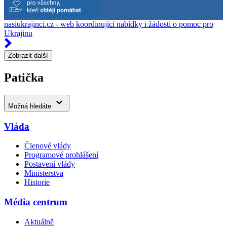
nasiukrajinci.cz - web koordinující nabídky i žádosti o pomoc pro
Ukrajinu
Zobrazit další
Patička
Možná hledáte
Vláda
Členové vlády
Programové prohlášení
Postavení vlády
Ministerstva
Historie
Média centrum
Aktuálně