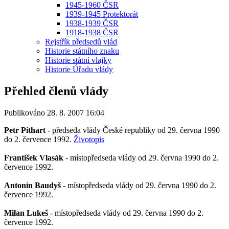
1945-1960 ČSR
1939-1945 Protektorát
1938-1939 ČSR
1918-1938 ČSR
Rejstřík předsedů vlád
Historie státního znaku
Historie státní vlajky
Historie Úřadu vlády
Přehled členů vlády
Publikováno 28. 8. 2007 16:04
Petr Pithart
- předseda vlády České republiky od 29. června 1990
do 2. července 1992.
Životopis
František Vlasák
- místopředseda vlády od 29. června 1990 do 2.
července 1992.
Antonín Baudyš
- místopředseda vlády od 29. června 1990 do 2.
července 1992.
Milan Lukeš
- místopředseda vlády od 29. června 1990 do 2.
července 1992.