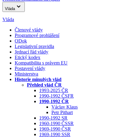
Vláda
Vláda
Členové vlády
Programové prohlášení
ODok
Legislativní pravidla
Jednací řád vlády
Etický kodex
Kompatibilita s právem EU
Postavení vlády
Ministerstva
Historie minulých vlád
Přehled vlád ČR
1993-2025 ČR
1990-1992 ČSFR
1990-1992 ČR
Václav Klaus
Petr Pithart
1990-1992 SR
1960-1990 ČSSR
1969-1990 ČSR
1969-1990 SSR