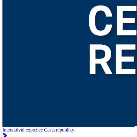
Interaktivní expozice Cesta republiky