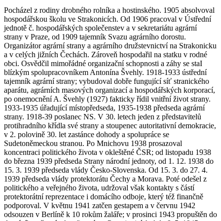
Pocházel z rodiny drobného rolníka a hostinského. 1905 absolvoval
hospodářskou školu ve Strakonicích. Od 1906 pracoval v Ústřední
jednotě č. hospodářských společenstev a v sekretariátu agrární
strany v Praze, od 1909 tajemník Svazu agrárního dorostu.
Organizátor agrární strany a agrárního družstevnictví na Strakonicku
a v celých jižních Čechách. Zároveň hospodařil na statku v rodné
obci. Osvědčil mimořádné organizační schopnosti a záhy se staI
blízkým spolupracovníkem Antonína Švehly. 1918-1933 ústřední
tajemník agrární strany; vybudoval dobře fungující síť stranického
aparátu, agrárních masových organizací a hospodářských korporací,
po onemocnění A. Švehly (1927) fakticky řídil vnitřní život strany.
1933-1935 úřadující místopředseda, 1935-1938 předseda agrární
strany. 1918-39 poslanec NS. V 30. letech jeden z představitelů
protihradního křídla své strany a stoupenec autoritativní demokracie,
v 2. polovině 30. let zastánce dohody a spolupráce se
Sudetoněmeckou stranou. Po Mnichovu 1938 prosazoval
koncentraci politického života v okleštěné ČSR; od listopadu 1938
do března 1939 předseda Strany národní jednoty, od 1. 12. 1938 do
15. 3. 1939 předseda vlády Česko-Slovenska. Od 15. 3. do 27. 4.
1939 předseda vlády protektorátu Čechy a Morava. Poté odešel z
politického a veřejného života, udržoval však kontakty s částí
protektorátní reprezentace i domácího odboje, který též finančně
podporoval. V květnu 1941 zatčen gestapem a v červnu 1942
odsouzen v Berlíně k 10 rokům žaláře; v prosinci 1943 propuštěn do