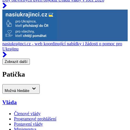
nasiukrajinci.cz - web koordinující nabídky i žádosti o pomoc pro
Ukrajinu
Zobrazit další
Patička
Možná hledáte
Vláda
Členové vlády
Programové prohlášení
Postavení vlády
Ministerstva