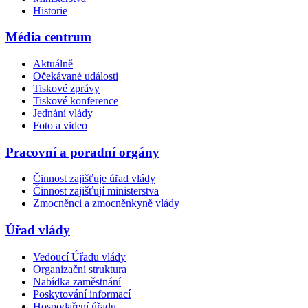
Historie
Média centrum
Aktuálně
Očekávané události
Tiskové zprávy
Tiskové konference
Jednání vlády
Foto a video
Pracovní a poradní orgány
Činnost zajišťuje úřad vlády
Činnost zajišťují ministerstva
Zmocněnci a zmocněnkyně vlády
Úřad vlády
Vedoucí Úřadu vlády
Organizační struktura
Nabídka zaměstnání
Poskytování informací
Hospodaření úřadu