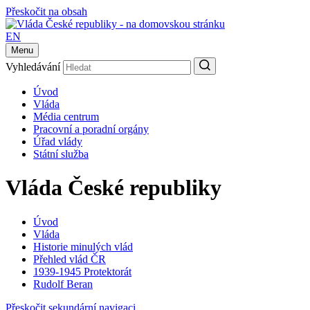
Přeskočit na obsah
EN
Menu
Vyhledávání
Úvod
Vláda
Média centrum
Pracovní a poradní orgány
Úřad vlády
Státní služba
Vláda České republiky
Úvod
Vláda
Historie minulých vlád
Přehled vlád ČR
1939-1945 Protektorát
Rudolf Beran
Přeskočit sekundární navigaci