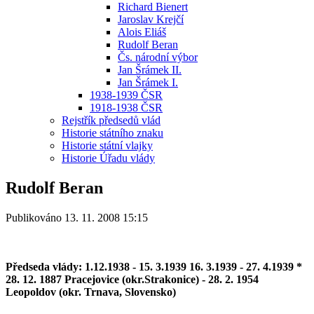
Richard Bienert
Jaroslav Krejčí
Alois Eliáš
Rudolf Beran
Čs. národní výbor
Jan Šrámek II.
Jan Šrámek I.
1938-1939 ČSR
1918-1938 ČSR
Rejstřík předsedů vlád
Historie státního znaku
Historie státní vlajky
Historie Úřadu vlády
Rudolf Beran
Publikováno 13. 11. 2008 15:15
Předseda vlády: 1.12.1938 - 15. 3.1939 16. 3.1939 - 27. 4.1939 *
28. 12. 1887 Pracejovice (okr.Strakonice) - 28. 2. 1954
Leopoldov (okr. Trnava, Slovensko)