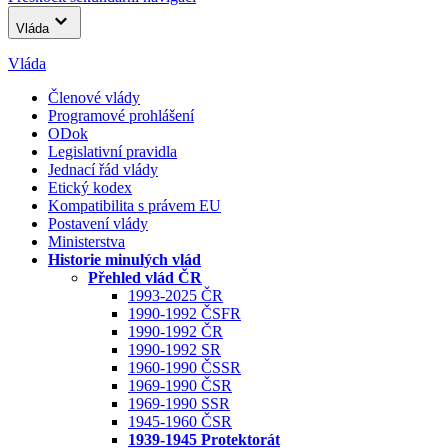
Vláda
Vláda
Členové vlády
Programové prohlášení
ODok
Legislativní pravidla
Jednací řád vlády
Etický kodex
Kompatibilita s právem EU
Postavení vlády
Ministerstva
Historie minulých vlád
Přehled vlád ČR
1993-2025 ČR
1990-1992 ČSFR
1990-1992 ČR
1990-1992 SR
1960-1990 ČSSR
1969-1990 ČSR
1969-1990 SSR
1945-1960 ČSR
1939-1945 Protektorát