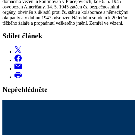
domácího vězení a konfinován v Pracejovicích, kde 6. 5. 1945
osvobozen Američany. 14. 5. 1945 zatčen čs. bezpečnostními
orgány, obviněn z úkladů proti čs. státu a kolaborace s německými
okupanty a v dubnu 1947 odsouzen Národním soudem k 20 letům
těžkého žaláře a propadnutí veškerého jmění. Zemřel ve vězení.
Sdílet článek
Nepřehlédněte