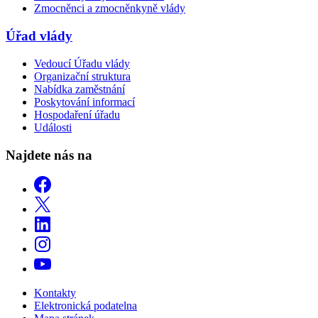
Zmocněnci a zmocněnkyně vlády
Úřad vlády
Vedoucí Úřadu vlády
Organizační struktura
Nabídka zaměstnání
Poskytování informací
Hospodaření úřadu
Události
Najdete nás na
Kontakty
Elektronická podatelna