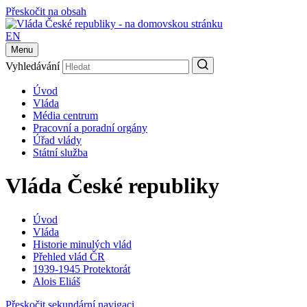
Přeskočit na obsah
EN
Menu
Vyhledávání
Úvod
Vláda
Média centrum
Pracovní a poradní orgány
Úřad vlády
Státní služba
Vláda České republiky
Úvod
Vláda
Historie minulých vlád
Přehled vlád ČR
1939-1945 Protektorát
Alois Eliáš
Přeskočit sekundární navigaci