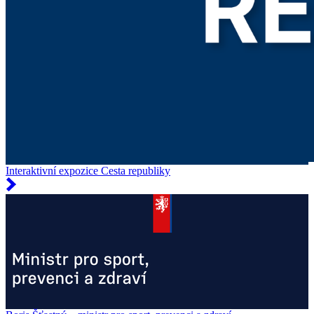
Interaktivní expozice Cesta republiky