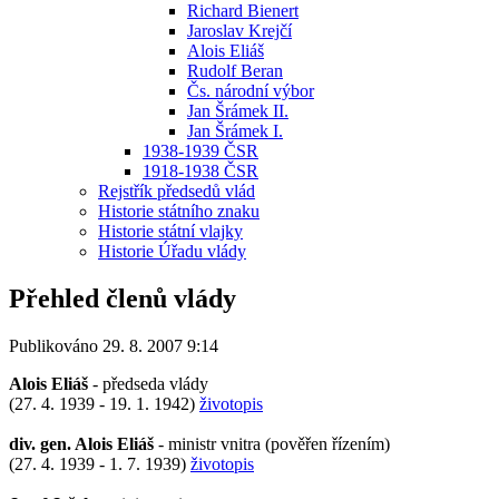
Richard Bienert
Jaroslav Krejčí
Alois Eliáš
Rudolf Beran
Čs. národní výbor
Jan Šrámek II.
Jan Šrámek I.
1938-1939 ČSR
1918-1938 ČSR
Rejstřík předsedů vlád
Historie státního znaku
Historie státní vlajky
Historie Úřadu vlády
Přehled členů vlády
Publikováno 29. 8. 2007 9:14
Alois Eliáš
- předseda vlády
(27. 4. 1939 - 19. 1. 1942)
životopis
div. gen. Alois Eliáš
- ministr vnitra (pověřen řízením)
(27. 4. 1939 - 1. 7. 1939)
životopis