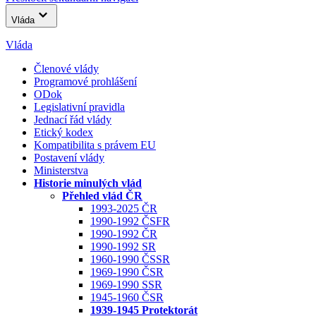
Vláda
Vláda
Členové vlády
Programové prohlášení
ODok
Legislativní pravidla
Jednací řád vlády
Etický kodex
Kompatibilita s právem EU
Postavení vlády
Ministerstva
Historie minulých vlád
Přehled vlád ČR
1993-2025 ČR
1990-1992 ČSFR
1990-1992 ČR
1990-1992 SR
1960-1990 ČSSR
1969-1990 ČSR
1969-1990 SSR
1945-1960 ČSR
1939-1945 Protektorát