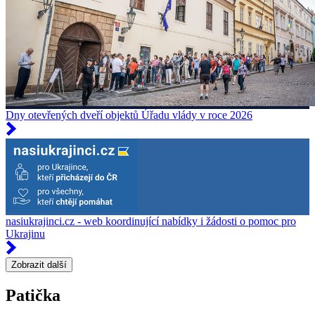
Dny otevřených dveří objektů Úřadu vlády v roce 2026
nasiukrajinci.cz - web koordinující nabídky i žádosti o pomoc pro
Ukrajinu
Zobrazit další
Patička