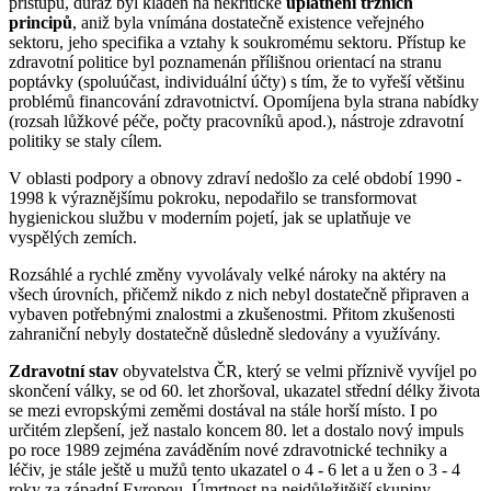
přístupu, důraz byl kladen na nekritické
uplatnění tržních
principů
, aniž byla vnímána dostatečně existence veřejného
sektoru, jeho specifika a vztahy k soukromému sektoru. Přístup ke
zdravotní politice byl poznamenán přílišnou orientací na stranu
poptávky (spoluúčast, individuální účty) s tím, že to vyřeší většinu
problémů financování zdravotnictví. Opomíjena byla strana nabídky
(rozsah lůžkové péče, počty pracovníků apod.), nástroje zdravotní
politiky se staly cílem.
V oblasti podpory a obnovy zdraví nedošlo za celé období 1990 -
1998 k výraznějšímu pokroku, nepodařilo se transformovat
hygienickou službu v moderním pojetí, jak se uplatňuje ve
vyspělých zemích.
Rozsáhlé a rychlé změny vyvolávaly velké nároky na aktéry na
všech úrovních, přičemž nikdo z nich nebyl dostatečně připraven a
vybaven potřebnými znalostmi a zkušenostmi. Přitom zkušenosti
zahraniční nebyly dostatečně důsledně sledovány a využívány.
Zdravotní stav
obyvatelstva ČR, který se velmi příznivě vyvíjel po
skončení války, se od 60. let zhoršoval, ukazatel střední délky života
se mezi evropskými zeměmi dostával na stále horší místo. I po
určitém zlepšení, jež nastalo koncem 80. let a dostalo nový impuls
po roce 1989 zejména zaváděním nové zdravotnické techniky a
léčiv, je stále ještě u mužů tento ukazatel o 4 - 6 let a u žen o 3 - 4
roky za západní Evropou. Úmrtnost na nejdůležitější skupiny