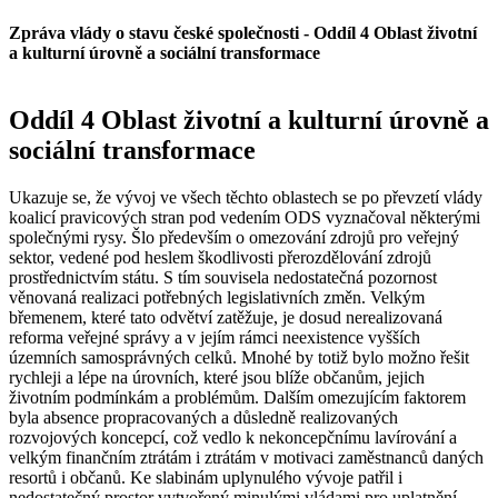
Zpráva vlády o stavu české společnosti - Oddíl 4 Oblast životní
a kulturní úrovně a sociální transformace
Oddíl 4 Oblast životní a kulturní úrovně a
sociální transformace
Ukazuje se, že vývoj ve všech těchto oblastech se po převzetí vlády
koalicí pravicových stran pod vedením ODS vyznačoval některými
společnými rysy. Šlo především o omezování zdrojů pro veřejný
sektor, vedené pod heslem škodlivosti přerozdělování zdrojů
prostřednictvím státu. S tím souvisela nedostatečná pozornost
věnovaná realizaci potřebných legislativních změn. Velkým
břemenem, které tato odvětví zatěžuje, je dosud nerealizovaná
reforma veřejné správy a v jejím rámci neexistence vyšších
územních samosprávných celků. Mnohé by totiž bylo možno řešit
rychleji a lépe na úrovních, které jsou blíže občanům, jejich
životním podmínkám a problémům. Dalším omezujícím faktorem
byla absence propracovaných a důsledně realizovaných
rozvojových koncepcí, což vedlo k nekoncepčnímu lavírování a
velkým finančním ztrátám i ztrátám v motivaci zaměstnanců daných
resortů i občanů. Ke slabinám uplynulého vývoje patřil i
nedostatečný prostor vytvořený minulými vládami pro uplatnění