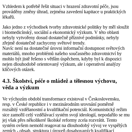
Vzhledem k potřebě řešit situaci v hrazení zdravotní péče, jsou
prováděny změny úhrad, zejména zavedení kapitace u praktických
lékařů.
Jako jedno z východisek tvorby zdravotnické politiky by měl sloužit
i biomedicínský, sociální a ekonomický výzkum. V této oblasti
nebyly vytvořeny dosud dostatečně příznivé podmínky, nebyly
zřejmě dostatečně zachyceny světové trendy.
Navíc není na dostatečné úrovni informační dostupnost světových
materiálů, mnoho problémů našeho současného zdravotnictví by
mohlo být jistě řešeno s větším úspěchem, kdyby byl k dispozici
nejen dlouhodobě orientovaný výzkum, ale i operativní analýzy
klíčových otázek.
4.3. Školství, péče o mládež a tělesnou výchovu,
věda a výzkum
Ve výchozím období transformace existoval v Československu,
resp. v České republice i v mezinárodním srovnání poměrně
rozsáhlý vzdělanostní a kvalifikační potenciál. Komunistický režim
sice zamořil celý vzdělávací systém svojí ideologií, nepodařilo se mu
jej však přes několikeré školské reformy zcela rozvrátit. Tento
systém ovšem nemohl reagovat na dlouhodobý vývoj ve vyspělých
zemích - obsah, struktura i úroveň dosahovaných kvalifikací