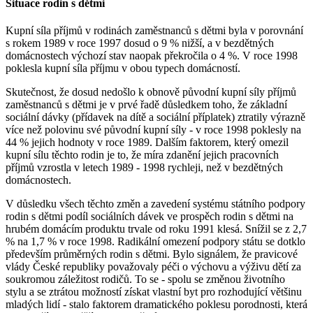
Situace rodin s dětmi
Kupní síla příjmů v rodinách zaměstnanců s dětmi byla v porovnání
s rokem 1989 v roce 1997 dosud o 9 % nižší, a v bezdětných
domácnostech výchozí stav naopak překročila o 4 %. V roce 1998
poklesla kupní síla příjmu v obou typech domácností.
Skutečnost, že dosud nedošlo k obnově původní kupní síly příjmů
zaměstnanců s dětmi je v prvé řadě důsledkem toho, že základní
sociální dávky (přídavek na dítě a sociální příplatek) ztratily výrazně
více než polovinu své původní kupní síly - v roce 1998 poklesly na
44 % jejich hodnoty v roce 1989. Dalším faktorem, který omezil
kupní sílu těchto rodin je to, že míra zdanění jejich pracovních
příjmů vzrostla v letech 1989 - 1998 rychleji, než v bezdětných
domácnostech.
V důsledku všech těchto změn a zavedení systému státního podpory
rodin s dětmi podíl sociálních dávek ve prospěch rodin s dětmi na
hrubém domácím produktu trvale od roku 1991 klesá. Snížil se z 2,7
% na 1,7 % v roce 1998. Radikální omezení podpory státu se dotklo
především průměrných rodin s dětmi. Bylo signálem, že pravicové
vlády České republiky považovaly péči o výchovu a výživu dětí za
soukromou záležitost rodičů. To se - spolu se změnou životního
stylu a se ztrátou možností získat vlastní byt pro rozhodující většinu
mladých lidí - stalo faktorem dramatického poklesu porodnosti, která