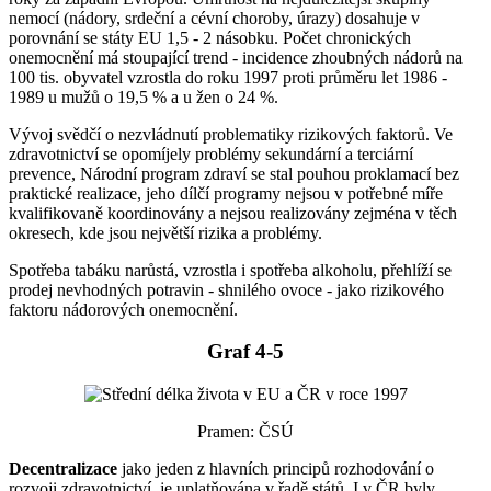
nemocí (nádory, srdeční a cévní choroby, úrazy) dosahuje v
porovnání se státy EU 1,5 - 2 násobku. Počet chronických
onemocnění má stoupající trend - incidence zhoubných nádorů na
100 tis. obyvatel vzrostla do roku 1997 proti průměru let 1986 -
1989 u mužů o 19,5 % a u žen o 24 %.
Vývoj svědčí o nezvládnutí problematiky rizikových faktorů. Ve
zdravotnictví se opomíjely problémy sekundární a terciární
prevence, Národní program zdraví se stal pouhou proklamací bez
praktické realizace, jeho dílčí programy nejsou v potřebné míře
kvalifikovaně koordinovány a nejsou realizovány zejména v těch
okresech, kde jsou největší rizika a problémy.
Spotřeba tabáku narůstá, vzrostla i spotřeba alkoholu, přehlíží se
prodej nevhodných potravin - shnilého ovoce - jako rizikového
faktoru nádorových onemocnění.
Graf 4-5
Pramen: ČSÚ
Decentralizace
jako jeden z hlavních principů rozhodování o
rozvoji zdravotnictví, je uplatňována v řadě států. I v ČR byly