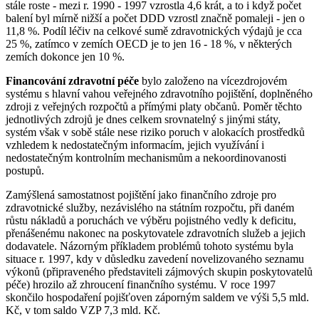
stále roste - mezi r. 1990 - 1997 vzrostla 4,6 krát, a to i když počet
balení byl mírně nižší a počet DDD vzrostl značně pomaleji - jen o
11,8 %. Podíl léčiv na celkové sumě zdravotnických výdajů je cca
25 %, zatímco v zemích OECD je to jen 16 - 18 %, v některých
zemích dokonce jen 10 %.
Financování zdravotní péče
bylo založeno na vícezdrojovém
systému s hlavní vahou veřejného zdravotního pojištění, doplněného
zdroji z veřejných rozpočtů a přímými platy občanů. Poměr těchto
jednotlivých zdrojů je dnes celkem srovnatelný s jinými státy,
systém však v sobě stále nese riziko poruch v alokacích prostředků
vzhledem k nedostatečným informacím, jejich využívání i
nedostatečným kontrolním mechanismům a nekoordinovanosti
postupů.
Zamýšlená samostatnost pojištění jako finančního zdroje pro
zdravotnické služby, nezávislého na státním rozpočtu, při daném
růstu nákladů a poruchách ve výběru pojistného vedly k deficitu,
přenášenému nakonec na poskytovatele zdravotních služeb a jejich
dodavatele. Názorným příkladem problémů tohoto systému byla
situace r. 1997, kdy v důsledku zavedení novelizovaného seznamu
výkonů (připraveného představiteli zájmových skupin poskytovatelů
péče) hrozilo až zhroucení finančního systému. V roce 1997
skončilo hospodaření pojišťoven záporným saldem ve výši 5,5 mld.
Kč, v tom saldo VZP 7,3 mld. Kč.