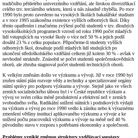
tradičního pětiletého univerzitního vzdělání, ale širokou diverzifikací
celého tzv. terciárního sektoru, která u nás zásadně chyběla. Po roce
1990 bylo proto zavedeno na vysokých školách bakalářské studium
a v roce 1995 uzákoněna existence vyšších odborných škol. Díky
těmto opatřením i značnému zvýšení počtů studentů v tzv. dlouhých
vysokoškolských programech vzrostl od roku 1990 počet mladých
lidí vstupujících na vysoké školy o více než 50 % a jejich podíl
dosáhl 23 % z celku populace. Připočteme-li studenty vyšších
odborných škol, dosahuje podíl mladých lidí studujících po
ukončení středoškolského vzdělání celkem již kolem 30 % - avšak v
nevhodné struktuře. Znásobil se počet studentů společenskovědních
oborů, ale zhruba stagnoval počet studentů technických oborů.
K velkým změnám došlo ve výzkumu a vývoji. Již v roce 1990 byl
zrušen státní plán rozvoje vědy a techniky a specializované orgány
státní správy pro podporu výzkumu a vývoje. Stejně jako ve všech
zemích socialistického tábora byl i v České republice výzkum a
vývoj ve svém celku méně produktivní a efektivní než v zemích
svobodného světa. Radikální snížení státních i podnikových výdajů
na výzkum a vývoj po roce 1990 vedlo k zániku nebo k výraznému
zmenšení většiny institucí aplikovaného výzkumu a vývoje a ke
snížení počtu pracovníků výzkumu a vývoje na méně než 40 %
původního stavu v rozporu s potřebami ekonomiky a společnosti.
Problémy vzniklé změnou struktury vzdělávací soustavy