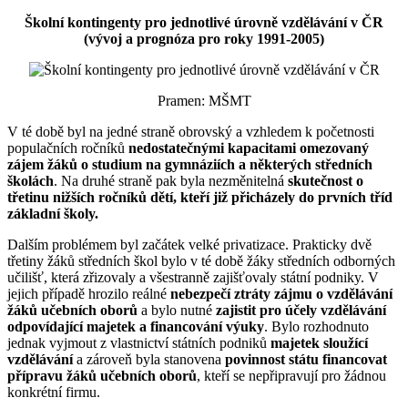
Školní kontingenty pro jednotlivé úrovně vzdělávání v ČR
(vývoj a prognóza pro roky 1991-2005)
Pramen: MŠMT
V té době byl na jedné straně obrovský a vzhledem k početnosti
populačních ročníků
nedostatečnými kapacitami omezovaný
zájem žáků o studium na gymnáziích a některých středních
školách
. Na druhé straně pak byla nezměnitelná
skutečnost o
třetinu nižších ročníků dětí, kteří již přicházely do prvních tříd
základní školy.
Dalším problémem byl začátek velké privatizace. Prakticky dvě
třetiny žáků středních škol bylo v té době žáky středních odborných
učilišť, která zřizovaly a všestranně zajišťovaly státní podniky. V
jejich případě hrozilo reálné
nebezpečí ztráty zájmu o vzdělávání
žáků učebních oborů
a bylo nutné
zajistit pro účely vzdělávání
odpovídající majetek a financování výuky
. Bylo rozhodnuto
jednak vyjmout z vlastnictví státních podniků
majetek sloužící
vzdělávání
a zároveň byla stanovena
povinnost státu financovat
přípravu žáků učebních oborů
, kteří se nepřipravují pro žádnou
konkrétní firmu.