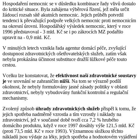
Hospodaření nemocnic se v důsledku kombinace řady vlivů dostalo
do kritické situace. Byla zahájena výběrová řízení, jež měla určit
žádoucí rozsah sítě akutních nemocnic. Jejich průběh potvrdil
tendenci k převažující podpoře velkých nemocnic proti nemocnicím
na okresní úrovni. Hospodářský výsledek nemocnic, který v roce
1996 představoval - 3 mld. Kč se i po zákrocích MZ podařilo
upravit na - 0,9 mld. Kč.
V minulých letech vznikla řada agentur domácí péče, zvyšující
dostupnost zdravotnických ošetřovatelských služeb, zatím však
nebyla prokázána účinnost substituce dražší lůžkové péče touto
cestou.
Vcelku lze konstatovat, že
efektivnost naší zdravotnické soustavy
je
ve srovnání se zahraničím
nižší
. Na tom se výrazně podílí
okolnost, že nebyly formulovány jasné zásady politiky v oblasti
zdravotnictví, nebyly vybudovány funkční kontrolní a regulační
mechanismy.
Zvolený způsob
úhrady zdravotnických služeb
přispěl k tomu, že
jejich spotřeba nadměrně vzrostla a tím vzrostly i náklady na
zdravotnictví, jež v současné době tvoří cca 7,2 % hrubého
domácího produktu, když v roce 1997 dosáhly výše 121,5 mld. Kč
(proti 73,5 mld. Kč v roce 1993). Významnou složkou těchto
nákladů jsou výdaje za léky, jejich spotřeba a hodnotovém vyjádření