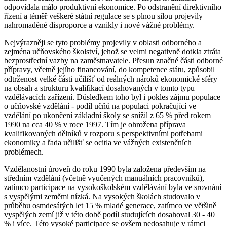
odpovídala málo produktivní ekonomice. Po odstranění direktivního
řízení a téměř veškeré státní regulace se s plnou silou projevily
nahromaděné disproporce a vznikly i nové vážné problémy.
Nejvýrazněji se tyto problémy projevily v oblasti odborného a
zejména učňovského školství, jehož se velmi negativně dotkla ztráta
bezprostřední vazby na zaměstnavatele. Přesun značné části odborné
přípravy, včetně jejího financování, do kompetence státu, způsobil
odtrženost velké části učilišť od reálných nároků ekonomické sféry
na obsah a strukturu kvalifikací dosahovaných v tomto typu
vzdělávacích zařízení. Důsledkem toho byl i pokles zájmu populace
o učňovské vzdělání - podíl učňů na populaci pokračující ve
vzdělání po ukončení základní školy se snížil z 65 % před rokem
1990 na cca 40 % v roce 1997. Tím je ohrožena příprava
kvalifikovaných dělníků v rozporu s perspektivními potřebami
ekonomiky a řada učilišť se ocitla ve vážných existenčních
problémech.
Vzdělanostní úroveň do roku 1990 byla založena především na
středním vzdělání (včetně vyučených manuálních pracovníků),
zatímco participace na vysokoškolském vzdělávání byla ve srovnání
s vyspělými zeměmi nízká. Na vysokých školách studovalo v
průběhu osmdesátých let 15 % mladé generace, zatímco ve většině
vyspělých zemí již v této době podíl studujících dosahoval 30 - 40
% i více. Této vysoké participace se ovšem nedosahuje v rámci