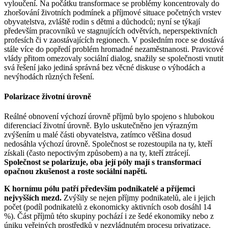
vyloučení. Na počátku transformace se problémy koncentrovaly do
zhoršování životních podmínek a příjmové situace početných vrstev
obyvatelstva, zvláště rodin s dětmi a důchodců; nyní se týkají
především pracovníků ve stagnujících odvětvích, neperspektivních
profesích či v zaostávajících regionech. V posledním roce se dostává
stále více do popředí problém hromadné nezaměstnanosti. Pravicové
vlády přitom omezovaly sociální dialog, snažily se společnosti vnutit
svá řešení jako jediná správná bez věcné diskuse o výhodách a
nevýhodách různých řešení.
Polarizace životní úrovně
Reálné obnovení výchozí úrovně příjmů bylo spojeno s hlubokou
diferenciací životní úrovně. Bylo uskutečněno jen výrazným
zvýšením u malé části obyvatelstva, zatímco většina dosud
nedosáhla výchozí úrovně. Společnost se rozestoupila na ty, kteří
získali (často nepoctivým způsobem) a na ty, kteří ztrácejí.
Společnost se polarizuje, oba její póly mají s transformací
opačnou zkušenost a roste sociální napětí.
K hornímu pólu patří především podnikatelé a příjemci
nejvyšších mezd.
Zvýšily se nejen příjmy podnikatelů, ale i jejich
počet (podíl podnikatelů z ekonomicky aktivních osob dosáhl 14
%). Část příjmů této skupiny pochází i ze šedé ekonomiky nebo z
úniku veřejných prostředků v nezvládnutém procesu privatizace.