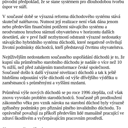
původní předpoklad, že se stane systémem pro dlouhodobou tvorbu
úspor ve stáří.
V současné době se výrazná reforma důchodového systému stává
skutečně naléhavou. Nutnost její realizace není však dána jenom
nebo především finančními potížemi stávajícího systému a
neodvratnou hrozbou stárnutí obyvatelstva v horizontu dalších
desetiletí, ale v prvé řadě nezbytností odstranit výrazné nedostatky
stávajícího hybridního systému důchodů, které negativně ovlivňují
životní podmínky důchodců, kteří představují čtvrtinu obyvatelstva.
Nejtíživějším nedostatkem současného uspořádání důchodů je to, že
kupní síla průměrného starobního důchodu je nadále o více než 10
% nižší, než před zahájením transformace české společnosti.
Současně došlo k další výrazné nivelizaci důchodů a tak k ještě
hlubšímu odpoutání výše důchodů od výše dřívějšího výdělku u
zaměstnanců s průměrnými a vyššími mzdami.
Průměrná výše nových důchodů se po roce 1996 zlepšila, což však
znovu vyvolalo problém starodůchodců. Současně při prodloužení
zákonného věku pro vznik nároku na starobní důchod byly výrazně
zpřísněny podmínky pro přiznání plného invalidního důchodu. To
oprávněně považují za příkoří především lidé manuálně pracující ve
zdraví škodlivém a vyčerpávajícím pracovním prostředí.