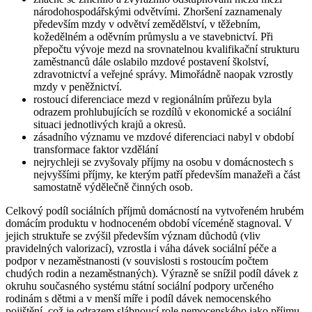
národohospodářskými odvětvími. Zhoršení zaznamenaly
především mzdy v odvětví zemědělství, v těžebním,
kožedělném a oděvním průmyslu a ve stavebnictví. Při
přepočtu vývoje mezd na srovnatelnou kvalifikační strukturu
zaměstnanců dále oslabilo mzdové postavení školství,
zdravotnictví a veřejné správy. Mimořádně naopak vzrostly
mzdy v peněžnictví.
rostoucí diferenciace mezd v regionálním průřezu byla
odrazem prohlubujících se rozdílů v ekonomické a sociální
situaci jednotlivých krajů a okresů.
zásadního významu ve mzdové diferenciaci nabyl v období
transformace faktor vzdělání
nejrychleji se zvyšovaly příjmy na osobu v domácnostech s
nejvyššími příjmy, ke kterým patří především manažeři a část
samostatně výdělečně činných osob.
Celkový podíl sociálních příjmů domácností na vytvořeném hrubém
domácím produktu v hodnoceném období víceméně stagnoval. V
jejich struktuře se zvýšil především význam důchodů (vliv
pravidelných valorizací), vzrostla i váha dávek sociální péče a
podpor v nezaměstnanosti (v souvislosti s rostoucím počtem
chudých rodin a nezaměstnaných). Výrazně se snížil podíl dávek z
okruhu současného systému státní sociální podpory určeného
rodinám s dětmi a v menší míře i podíl dávek nemocenského
pojištění, což je odrazem slábnoucí role nemocenského jako příjmu