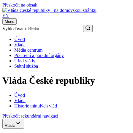
Přeskočit na obsah
EN
Menu
Vyhledávání
Úvod
Vláda
Média centrum
Pracovní a poradní orgány
Úřad vlády
Státní služba
Vláda České republiky
Úvod
Vláda
Historie minulých vlád
Přeskočit sekundární navigaci
Vláda