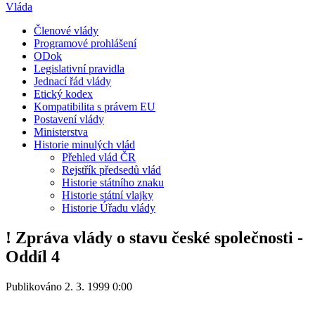
Vláda
Členové vlády
Programové prohlášení
ODok
Legislativní pravidla
Jednací řád vlády
Etický kodex
Kompatibilita s právem EU
Postavení vlády
Ministerstva
Historie minulých vlád
Přehled vlád ČR
Rejstřík předsedů vlád
Historie státního znaku
Historie státní vlajky
Historie Úřadu vlády
! Zpráva vlády o stavu české společnosti -
Oddíl 4
Publikováno 2. 3. 1999 0:00