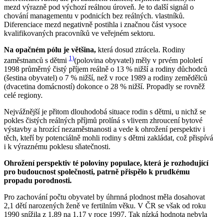
mezd výrazně pod výchozí reálnou úroveň. Je to další signál o
chování managementu v podnicích bez reálných. vlastníků.
Diferenciace mezd negativně postihla i značnou část vysoce
kvalifikovaných pracovníků ve veřejném sektoru.
Na opačném pólu je většina,
která dosud ztrácela. Rodiny
1)
zaměstnanců s dětmi
(polovina obyvatel) měly v prvém pololetí
1998 průměrný čistý příjem reálně o 13 % nižší a rodiny důchodců
(šestina obyvatel) o 7 % nižší, než v roce 1989 a rodiny zemědělců
(dvacetina domácností) dokonce o 28 % nižší. Propadly se rovněž
celé regiony.
Nejvážnější je přitom dlouhodobá situace rodin s dětmi, u nichž se
pokles čistých reálných příjmů prolíná s vlivem zhroucení bytové
výstavby a hrozící nezaměstnanosti a vede k ohrožení perspektiv i
těch, kteří by potenciálně mohli rodiny s dětmi zakládat, což přispívá
i k výraznému poklesu sňatečnosti.
Ohrožení perspektiv té poloviny populace, která je rozhodující
pro budoucnost společnosti, patrně přispělo k prudkému
propadu porodnosti.
Pro zachování počtu obyvatel by úhrnná plodnost měla dosahovat
2,1 dětí narozených ženě ve fertilním věku. V ČR se však od roku
1990 snížila z 1,89 na 1,17 v roce 1997. Tak nízká hodnota nebyla