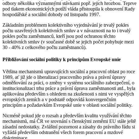
odbory několika významnými stávkami popř. jejich hrozbou. Teprve
pod tlakem ekonomických potíží vláda přistoupila k obnovení Rady
hospodářské a sociální dohody od listopadu 1997.
Základním problémem kolektivního vyjednávání je trvalý pokles
počtu uzavřených kolektivních smluv a v návaznosti na to i trvalý
pokles počtu zaměstnanců, kteří jsou pod ochranou těchto
kolektivních smluv (v současné době se jejich počet pohybuje mezi
30 - 40% z celkového počtu zaměstnanců).
Přibližování sociální politiky k principům Evropské unie
Většina mechanismů upravujících sociální a pracovní oblast po roce
1989, ať již jde o liberalizaci pracovního práva a právní úpravy
odměňování za práci, o změny v systému sociálního zabezpečení, o
institucionalizaci trhu práce a právní úprava zaměstnanosti atd., byla
aplikována především s ohledem na zkušenosti s nimi ve vyspělých
evropských zemích a v podstatě odpovídá konvergenčním
principům a požadavkům Evropské unie v oblasti sociální politiky.
Nicméně pokud jde o rozsah a především kvalitu využívání těchto
mechanismů, má ČR ve srovnání s členskými zeměmi EU stále ještě
zásadní nedostatky. Zvláštní pozornost a zásahy do právního řádu si
vyžádá především odstranění všech forem pracovní a mzdové
diskriminace.