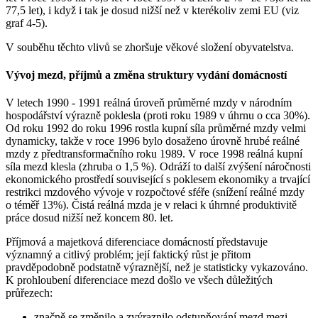
77,5 let), i když i tak je dosud nižší než v kterékoliv zemi EU (viz
graf 4-5).
V souběhu těchto vlivů se zhoršuje věkové složení obyvatelstva.
Vývoj mezd, příjmů a změna struktury vydání domácností
V letech 1990 - 1991 reálná úroveň průměrné mzdy v národním
hospodářství výrazně poklesla (proti roku 1989 v úhrnu o cca 30%).
Od roku 1992 do roku 1996 rostla kupní síla průměrné mzdy velmi
dynamicky, takže v roce 1996 bylo dosaženo úrovně hrubé reálné
mzdy z předtransformačního roku 1989. V roce 1998 reálná kupní
síla mezd klesla (zhruba o 1,5 %). Odráží to další zvýšení náročnosti
ekonomického prostředí související s poklesem ekonomiky a trvající
restrikci mzdového vývoje v rozpočtové sféře (snížení reálné mzdy
o téměř 13%). Čistá reálná mzda je v relaci k úhrnné produktivitě
práce dosud nižší než koncem 80. let.
Příjmová a majetková diferenciace domácností představuje
významný a citlivý problém; její faktický růst je přitom
pravděpodobně podstatně výraznější, než je statisticky vykazováno.
K prohloubení diferenciace mezd došlo ve všech důležitých
průřezech:
značně se změnilo a zvýraznilo odstupňování mezd mezi