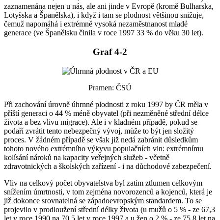
zaznamenána nejen u nás, ale ani jinde v Evropě (kromě Bulharska,
Lotyšska a Španělska), i když i tam se plodnost většinou snižuje,
čemuž napomáhá i extrémně vysoká nezaměstnanost mladé
generace (ve Španělsku činila v roce 1997 33 % do věku 30 let).
Graf 4-2
Pramen: ČSÚ
Při zachování úrovně úhrnné plodnosti z roku 1997 by ČR měla v
příští generaci o 44 % méně obyvatel (při nezměněné střední délce
života a bez vlivu migrace). Ale i v kladném případě, pokud se
podaří zvrátit tento nebezpečný vývoj, může to být jen složitý
proces. V žádném případě se však již nedá zabránit důsledkům
tohoto nového extrémního výkyvu populačních vln: extrémnímu
kolísání nároků na kapacity veřejných služeb - včetně
zdravotnických a školských zařízení - i na důchodové zabezpečení.
Vliv na celkový počet obyvatelstva byl zatím ztlumen celkovým
snížením úmrtnosti, v tom zejména novorozenců a kojenců, která je
již dokonce srovnatelná se západoevropským standardem. To se
projevilo v prodloužení střední délky života (u mužů o 5 % - ze 67,3
let v roce 1990 na 70,5 let v roce 1997 a u žen o 2 % - ze 75,8 let na