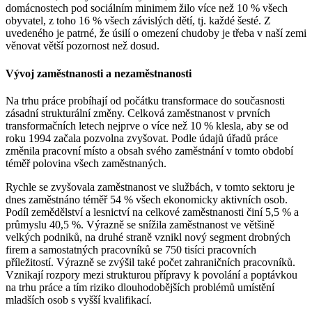
domácnostech pod sociálním minimem žilo více než 10 % všech
obyvatel, z toho 16 % všech závislých dětí, tj. každé šesté. Z
uvedeného je patrné, že úsilí o omezení chudoby je třeba v naší zemi
věnovat větší pozornost než dosud.
Vývoj zaměstnanosti a nezaměstnanosti
Na trhu práce probíhají od počátku transformace do současnosti
zásadní strukturální změny. Celková zaměstnanost v prvních
transformačních letech nejprve o více než 10 % klesla, aby se od
roku 1994 začala pozvolna zvyšovat. Podle údajů úřadů práce
změnila pracovní místo a obsah svého zaměstnání v tomto období
téměř polovina všech zaměstnaných.
Rychle se zvyšovala zaměstnanost ve službách, v tomto sektoru je
dnes zaměstnáno téměř 54 % všech ekonomicky aktivních osob.
Podíl zemědělství a lesnictví na celkové zaměstnanosti činí 5,5 % a
průmyslu 40,5 %. Výrazně se snížila zaměstnanost ve většině
velkých podniků, na druhé straně vznikl nový segment drobných
firem a samostatných pracovníků se 750 tisíci pracovních
příležitostí. Výrazně se zvýšil také počet zahraničních pracovníků.
Vznikají rozpory mezi strukturou přípravy k povolání a poptávkou
na trhu práce a tím riziko dlouhodobějších problémů umístění
mladších osob s vyšší kvalifikací.