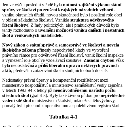
Jen ve výčtu poslední v řadě byla
nutnost zajištění výkonu státní
správy ve školství po zrušení krajských národních výborů
a
vzniku okresních úřadů, novou skutečností bylo i posílení role obcí
v oblasti základního školství. Vznikla
struktura odvětvového
řízení školství
. Z řady politických, ale i praktických důvodů bylo
tehdy rozhodnuto o
uvolnění možnosti vzniku dalších i nestátních
škol a venkovských malotřídek.
Nový zákon o státní správě a samosprávě ve školství a novela
školského zákona
přinesly nepochybné klady ve vytvoření
právního rámce pro odvětvové řízení školství, vznik školní inspekce
a vymezení role obcí ve vzdělávací soustavě.
Zásadní chybou
však
byla nedostatečná a
příliš liberální úprava některých právních
aktů
, především zařazování škol a studijních oborů do sítě.
Nedostatky právní úpravy a kompetenční roztříštěnost mezi
ministerstvo hospodářství a ministerstvo zemědělství vedly zejména
v letech 1993-94 k tehdy již
neodůvodněnému nárůstu počtu
středních škol
(graf 4-8). Byly také živnou půdou pro
nepřehledné
vedení sítě škol
ministerstvem školství, mládeže a tělovýchovy,
pomalý byl i přechod k operativnímu a spolehlivému registru škol.
Tabulka 4-1