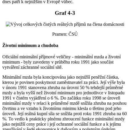
dnes patří k nejnižším v Evropě vůbec.
Graf 4-3
Pramen: ČSÚ
Životní minimum a chudoba
Oficiální minimální příjmové veličiny - minimální mzda a životní
minimum - byly zavedeny v průběhu roku 1991 jako součást
vytváření záchranné sociální sítě.
Minimální mzda byla koncipována jako nejnižší peněžní částka,
kterou je povinen poskytnout zaměstnavatel za práci. Její výše byla
v únoru 1991 stanovena zhruba na úrovni 50 % tehdejší průměrné
mzdy a byla vyšší než životní minimum pro jednotlivce v listopadu
1991 v čistém vyjádření o 6 %. Do začátku roku 1998 se úroveň
minimální mzdy v relaci k průměrné mzdě snížila zhruba na pouhou
čtvrtinu a ve vztahu k životnímu minimu klesla o třetinu pod jeho
úroveň. Její reálná kupní síla se snížila proti roku 1991 zhruba na 60
%. To vedlo k prakticky plnému zhroucení funkce minimální mzdy
jako nejnižší ceny práce i její ochranné sociální funkce a k jejímu
zneužívání v šedé ekonomice k daňovým a pojistným únikům.