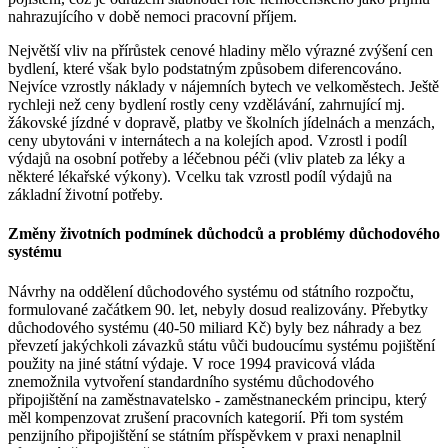
nahrazujícího v době nemoci pracovní příjem.
Největší vliv na přírůstek cenové hladiny mělo výrazné zvýšení cen
bydlení, které však bylo podstatným způsobem diferencováno.
Nejvíce vzrostly náklady v nájemních bytech ve velkoměstech. Ještě
rychleji než ceny bydlení rostly ceny vzdělávání, zahrnující mj.
žákovské jízdné v dopravě, platby ve školních jídelnách a menzách,
ceny ubytováni v internátech a na kolejích apod. Vzrostl i podíl
výdajů na osobní potřeby a léčebnou péči (vliv plateb za léky a
některé lékařské výkony). Vcelku tak vzrostl podíl výdajů na
základní životní potřeby.
Změny životních podmínek důchodců a problémy důchodového
systému
Návrhy na oddělení důchodového systému od státního rozpočtu,
formulované začátkem 90. let, nebyly dosud realizovány. Přebytky
důchodového systému (40-50 miliard Kč) byly bez náhrady a bez
převzetí jakýchkoli závazků státu vůči budoucímu systému pojištění
použity na jiné státní výdaje. V roce 1994 pravicová vláda
znemožnila vytvoření standardního systému důchodového
připojištění na zaměstnavatelsko - zaměstnaneckém principu, který
měl kompenzovat zrušení pracovních kategorií. Při tom systém
penzijního připojištění se státním příspěvkem v praxi nenaplnil