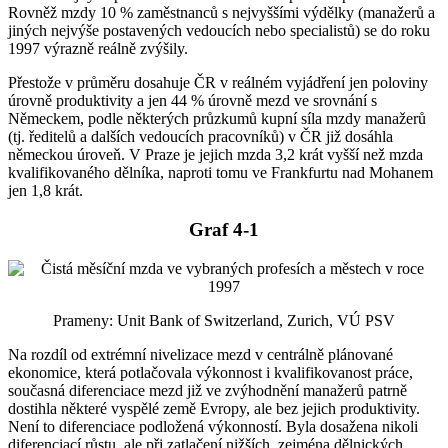
Rovněž mzdy 10 % zaměstnanců s nejvyššími výdělky (manažerů a
jiných nejvýše postavených vedoucích nebo specialistů) se do roku
1997 výrazně reálně zvýšily.
Přestože v průměru dosahuje ČR v reálném vyjádření jen poloviny
úrovně produktivity a jen 44 % úrovně mezd ve srovnání s
Německem, podle některých průzkumů kupní síla mzdy manažerů
(tj. ředitelů a dalších vedoucích pracovníků) v ČR již dosáhla
německou úroveň. V Praze je jejich mzda 3,2 krát vyšší než mzda
kvalifikovaného dělníka, naproti tomu ve Frankfurtu nad Mohanem
jen 1,8 krát.
Graf 4-1
Prameny: Unit Bank of Switzerland, Zurich, VÚ PSV
Na rozdíl od extrémní nivelizace mezd v centrálně plánované
ekonomice, která potlačovala výkonnost i kvalifikovanost práce,
současná diferenciace mezd již ve zvýhodnění manažerů patrně
dostihla některé vyspělé země Evropy, ale bez jejich produktivity.
Není to diferenciace podložená výkonností. Byla dosažena nikoli
diferenciací růstu, ale při zatlačení nižších, zejména dělnických