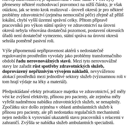
přeneseny některé rozhodovací pravomoci na nižší články, je však
otázkou, jak se tento krok realizoval - úroveň okresů je pro některé
problémy zdravotnictví (zejména nemocniční péče) zřejmě až příliš
lokální, chybí vyšší územní správní celky. Přitom přípravě
pracovníků pro výkon státní správy ve zdravotnictví na úrovni
okresů nebyla věnována dostatečná pozornost, postavení okresních
úřadů není dostatečně vymezeno, státní správa na úrovni okresů
sehrála poměrně pasivní roli.
Výše připomenutá nepřipravenost aktérů s nedostatečně
regulovaným prostředím vyvolaly jako problémy transformačního
období
řadu nerovnovážných stavů
. Mezi tyto nerovnovážné
stavy lze zařadit
růst spotřeby zdravotnických služeb,
doprovázený nepříznivým vývojem nákladů
, nevyváženou
alokací prostředků mezi jednotlivé sektory služeb (významnou roli v
tom hrají výdaje na léky a materiál).
Předpokládané efekty privatizace majetku ve zdravotnictví, jež měly
vést ke zvýšení efektivity, přínosu pro pacienty, ale zejména měly
vyřešit nadměrnou nabídku zdravotnických služeb, se nenaplnily.
Zpočátku sice došlo zejména v oblasti ambulantních služeb k
přínosu pro pacienty, ale při nedostatku regulačních mechanismů
nejen nedošlo k vyrovnání ukazatelů stavu pracovníků s relacemi v
zahraničí. Zvýšila se nabídka služeb ambulantních specialistů.