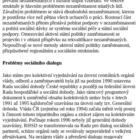
převahu nezaměstnaných s nižšími stupni vzdělání. Ve věkové
struktuře je hlavním problémem nezaměstnanost mladých lidí.
Závažným problémem se stává dlouhodobá nezaměstnanost, kterou
je postižena více než pětina všech uchazečů o práci. Rostoucí část
nezaměstnaných přitom přestává pobírat podpory v nezaměstnanosti
a pobírá sociální dávky ze systému sociální péče a státní sociální
podpory. Omezování aktivní státní politiky zaměstnanosti se
projevilo i v oblasti příspěvku na rekvalifikace nezaměstnaných.
Nepoužívají se nové metody aktivní státní politiky zaměstnanosti,
přizpůsobené regionálním a sociálním strukturám.
Problémy sociálního dialogu
Jako místo pro kolektivní vyjednávání na úrovni centrálních orgánů
vlády, odborů a zaměstnavatelů byla již na podzim 1990 ustavena
Rada sociální dohody České republiky a později na federální úrovni
Rada hospodářské a sociální dohody. Jako rámcový programový
dokument k usměrnění obsahu kolektivních smluv byla v letech
1991 až 1995 každoročně uzavírána na úrovni rady tzv. Generální
dohoda. Vláda ČR (zejména od roku 1994) začala měnit svůj postoj
k činnosti tohoto tripartitního orgánu a ztrácet zájem na kolektivním
vyjednávání. Počínaje rokem 1996 nebyly již generální dohody
uzavírány, RHSD se transformovala na Radu pro dialog sociálních
partnerů, schůze orgánů rady se svolávaly nepravidelně s velkými
přestávkami. Na nezájem vlády a přerušení dialogu reagovaly