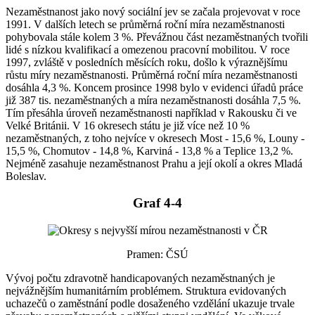
Nezaměstnanost jako nový sociální jev se začala projevovat v roce
1991. V dalších letech se průměrná roční míra nezaměstnanosti
pohybovala stále kolem 3 %. Převážnou část nezaměstnaných tvořili
lidé s nízkou kvalifikací a omezenou pracovní mobilitou. V roce
1997, zvláště v posledních měsících roku, došlo k výraznějšímu
růstu míry nezaměstnanosti. Průměrná roční míra nezaměstnanosti
dosáhla 4,3 %. Koncem prosince 1998 bylo v evidenci úřadů práce
již 387 tis. nezaměstnaných a míra nezaměstnanosti dosáhla 7,5 %.
Tím přesáhla úroveň nezaměstnanosti například v Rakousku či ve
Velké Británii. V 16 okresech státu je již více než 10 %
nezaměstnaných, z toho nejvíce v okresech Most - 15,6 %, Louny -
15,5 %, Chomutov - 14,8 %, Karviná - 13,8 % a Teplice 13,2 %.
Nejméně zasahuje nezaměstnanost Prahu a její okolí a okres Mladá
Boleslav.
Graf 4-4
Pramen: ČSÚ
Vývoj počtu zdravotně handicapovaných nezaměstnaných je
nejvážnějším humanitárním problémem. Struktura evidovaných
uchazečů o zaměstnání podle dosaženého vzdělání ukazuje trvale