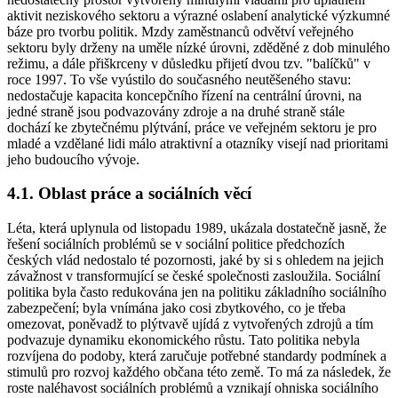
aktivit neziskového sektoru a výrazné oslabení analytické výzkumné
báze pro tvorbu politik. Mzdy zaměstnanců odvětví veřejného
sektoru byly drženy na uměle nízké úrovni, zděděné z dob minulého
režimu, a dále přiškrceny v důsledku přijetí dvou tzv. "balíčků" v
roce 1997. To vše vyústilo do současného neutěšeného stavu:
nedostačuje kapacita koncepčního řízení na centrální úrovni, na
jedné straně jsou podvazovány zdroje a na druhé straně stále
dochází ke zbytečnému plýtvání, práce ve veřejném sektoru je pro
mladé a vzdělané lidi málo atraktivní a otazníky visejí nad prioritami
jeho budoucího vývoje.
4.1. Oblast práce a sociálních věcí
Léta, která uplynula od listopadu 1989, ukázala dostatečně jasně, že
řešení sociálních problémů se v sociální politice předchozích
českých vlád nedostalo té pozornosti, jaké by si s ohledem na jejich
závažnost v transformující se české společnosti zasloužila. Sociální
politika byla často redukována jen na politiku základního sociálního
zabezpečení; byla vnímána jako cosi zbytkového, co je třeba
omezovat, poněvadž to plýtvavě ujídá z vytvořených zdrojů a tím
podvazuje dynamiku ekonomického růstu. Tato politika nebyla
rozvíjena do podoby, která zaručuje potřebné standardy podmínek a
stimulů pro rozvoj každého občana této země. To má za následek, že
roste naléhavost sociálních problémů a vznikají ohniska sociálního