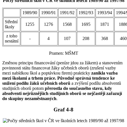
Počty středních škol v ČR ve školních letech 1989/90 až 1997/98
1989/90
1990/91
1991/92
1992/93
1993/94
1994/
Střední
1255
1276
1568
1695
1871
188
školy
z toho
-
4
107
208
368
460
nestátní
Pramen: MŠMT
Změnou principu financování (peníze jdou za žákem) a stanovením
povinnosti státu financovat žáky učebních oborů (zrušení vazby
mezi nabídkou škol a poptávkou firem) prakticky
zanikla vazba
mezi školami a trhem práce. Původně správná tendence ke
snížení podílu žáků učebních oborů
a zvýšení podílu absolventů
studijních oborů potom
přerostla do současného stavu, kdy
absolventi nejrůznějších studijních oborů se nejčastěji zařazují
do skupiny nezaměstnaných
.
Graf 4-8