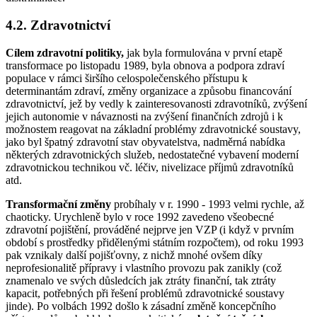
4.2. Zdravotnictví
Cílem zdravotní politiky,
jak byla formulována v první etapě
transformace po listopadu 1989, byla obnova a podpora zdraví
populace v rámci širšího celospolečenského přístupu k
determinantám zdraví, změny organizace a způsobu financování
zdravotnictví, jež by vedly k zainteresovanosti zdravotníků, zvýšení
jejich autonomie v návaznosti na zvýšení finančních zdrojů i k
možnostem reagovat na základní problémy zdravotnické soustavy,
jako byl špatný zdravotní stav obyvatelstva, nadměrná nabídka
některých zdravotnických služeb, nedostatečné vybavení moderní
zdravotnickou technikou vč. léčiv, nivelizace příjmů zdravotníků
atd.
Transformační změny
probíhaly v r. 1990 - 1993 velmi rychle, až
chaoticky. Urychleně bylo v roce 1992 zavedeno všeobecné
zdravotní pojištění, prováděné nejprve jen VZP (i když v prvním
období s prostředky přidělenými státním rozpočtem), od roku 1993
pak vznikaly další pojišťovny, z nichž mnohé ovšem díky
neprofesionalitě přípravy i vlastního provozu pak zanikly (což
znamenalo ve svých důsledcích jak ztráty finanční, tak ztráty
kapacit, potřebných při řešení problémů zdravotnické soustavy
jinde). Po volbách 1992 došlo k zásadní změně koncepčního