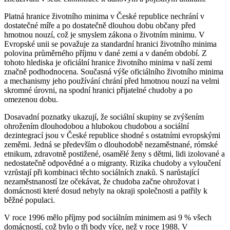
Platná hranice životního minima v České republice nechrání v
dostatečné míře a po dostatečně dlouhou dobu občany před
hmotnou nouzí, což je smyslem zákona o životním minimu. V
Evropské unii se považuje za standardní hranici životního minima
polovina průměrného příjmu v dané zemi a v daném období. Z
tohoto hlediska je oficiální hranice životního minima v naší zemi
značně podhodnocena. Současná výše oficiálního životního minima
a mechanismy jeho používání chrání před hmotnou nouzí na velmi
skromné úrovni, na spodní hranici přijatelné chudoby a po
omezenou dobu.
Dosavadní poznatky ukazují, že sociální skupiny se zvýšením
ohrožením dlouhodobou a hlubokou chudobou a sociální
dezintegrací jsou v České republice shodné s ostatními evropskými
zeměmi. Jedná se především o dlouhodobě nezaměstnané, rómské
etnikum, zdravotně postižené, osamělé ženy s dětmi, lidi izolované a
nedostatečně odpovědné a o migranty. Rizika chudoby a vyloučení
vzrůstají při kombinaci těchto sociálních znaků. S narůstající
nezaměstnaností lze očekávat, že chudoba začne ohrožovat i
domácnosti které dosud nebyly na okraji společnosti a patřily k
běžné populaci.
V roce 1996 mělo příjmy pod sociálním minimem asi 9 % všech
domácností, což bylo o tři body více, než v roce 1988. V