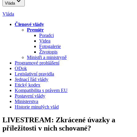
Vláda
Vláda
Členové vlády
Premiér
Poradci
Videa
Fotogalerie
Životopis
Ministři a ministryně
Programové prohlášení
ODok
Legislativní pravidla
Jednací řád vlády
Etický kodex
Kompatibilita s právem EU
Postavení vlády
Ministerstva
Historie minulých vlád
LIVESTREAM: Zkrácené úvazky a
příležitosti v nich schované?