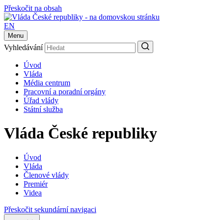
Přeskočit na obsah
EN
Menu
Vyhledávání
Úvod
Vláda
Média centrum
Pracovní a poradní orgány
Úřad vlády
Státní služba
Vláda České republiky
Úvod
Vláda
Členové vlády
Premiér
Videa
Přeskočit sekundární navigaci