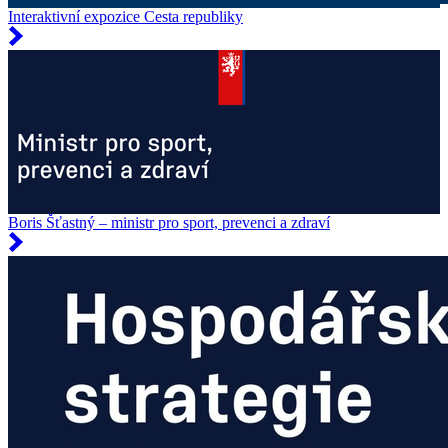
Interaktivní expozice Cesta republiky
Boris Šťastný – ministr pro sport, prevenci a zdraví