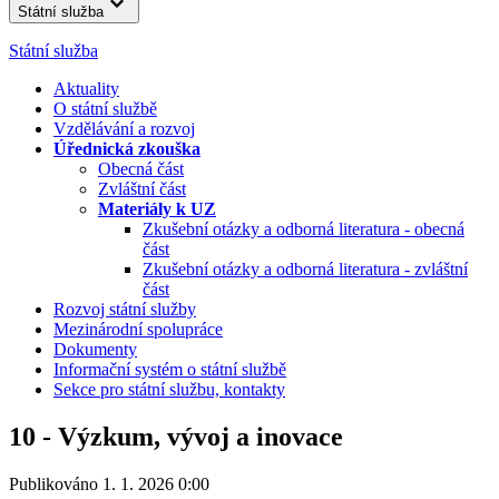
Státní služba
Státní služba
Aktuality
O státní službě
Vzdělávání a rozvoj
Úřednická zkouška
Obecná část
Zvláštní část
Materiály k UZ
Zkušební otázky a odborná literatura - obecná
část
Zkušební otázky a odborná literatura - zvláštní
část
Rozvoj státní služby
Mezinárodní spolupráce
Dokumenty
Informační systém o státní službě
Sekce pro státní službu, kontakty
10 - Výzkum, vývoj a inovace
Publikováno 1. 1. 2026 0:00