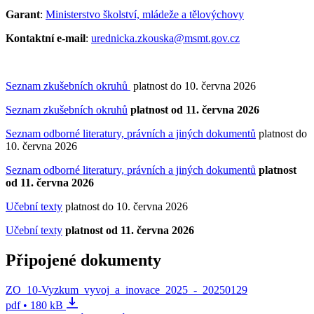
Garant
:
Ministerstvo školství, mládeže a tělovýchovy
Kontaktní e-mail
:
urednicka.zkouska@msmt.gov.cz
Seznam zkušebních okruhů
platnost do 10. června 2026
Seznam zkušebních okruhů
platnost od 11. června 2026
Seznam odborné literatury, právních a jiných dokumentů
platnost do
10. června 2026
Seznam odborné literatury, právních a jiných dokumentů
platnost
od 11. června 2026
Učební texty
platnost do 10. června 2026
Učební texty
platnost od 11. června 2026
Připojené dokumenty
ZO_10-Vyzkum_vyvoj_a_inovace_2025_-_20250129
pdf • 180 kB