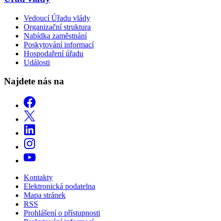
Vedoucí Úřadu vlády
Organizační struktura
Nabídka zaměstnání
Poskytování informací
Hospodaření úřadu
Události
Najdete nás na
Kontakty
Elektronická podatelna
Mapa stránek
RSS
Prohlášení o přístupnosti