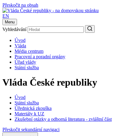
Přeskočit na obsah
EN
Menu
Vyhledávání
Úvod
Vláda
Média centrum
Pracovní a poradní orgány
Úřad vlády
Státní služba
Vláda České republiky
Úvod
Státní služba
Úřednická zkouška
Materiály k UZ
Zkušební otázky a odborná literatura - zvláštní část
Přeskočit sekundární navigaci