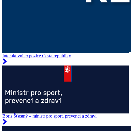
Interaktivní expozice Cesta republiky
Boris Šťastný – ministr pro sport, prevenci a zdraví