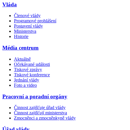
Vláda
Členové vlády
Programové prohlášení
Postavení vlády
Ministerstva
Historie
Média centrum
Aktuálně
Očekávané události
Tiskové zprávy
Tiskové konference
Jednání vlády
Foto a video
Pracovní a poradní orgány
Činnost zajišťuje úřad vlády
Činnost zajišťují ministerstva
Zmocněnci a zmocněnkyně vlády
Úřad vlády