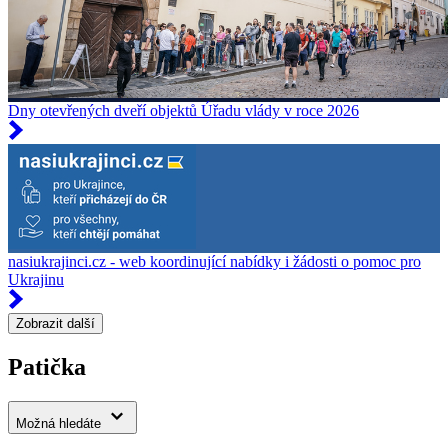
Dny otevřených dveří objektů Úřadu vlády v roce 2026
nasiukrajinci.cz - web koordinující nabídky i žádosti o pomoc pro
Ukrajinu
Zobrazit další
Patička
Možná hledáte