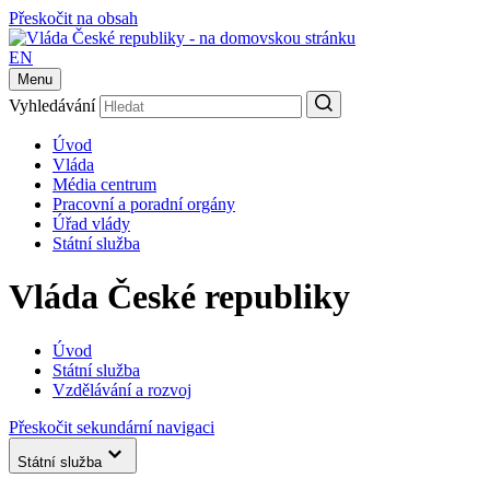
Přeskočit na obsah
EN
Menu
Vyhledávání
Úvod
Vláda
Média centrum
Pracovní a poradní orgány
Úřad vlády
Státní služba
Vláda České republiky
Úvod
Státní služba
Vzdělávání a rozvoj
Přeskočit sekundární navigaci
Státní služba