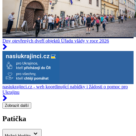
Dny otevřených dveří objektů Úřadu vlády v roce 2026
nasiukrajinci.cz - web koordinující nabídky i žádosti o pomoc pro
Ukrajinu
Zobrazit další
Patička
Možná hledáte