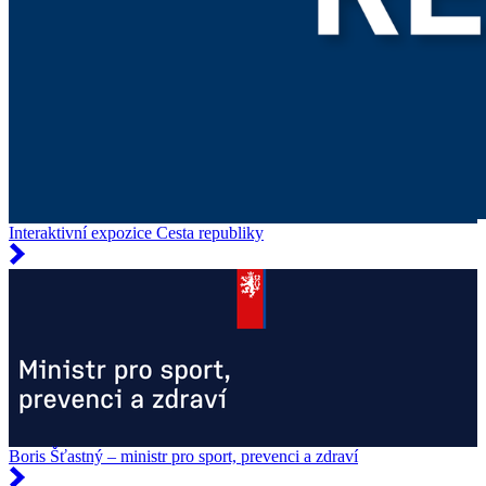
Interaktivní expozice Cesta republiky
Boris Šťastný – ministr pro sport, prevenci a zdraví