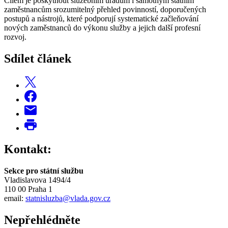
Cílem je poskytnout služebním úřadům i samotným státním
zaměstnancům srozumitelný přehled povinností, doporučených
postupů a nástrojů, které podporují systematické začleňování
nových zaměstnanců do výkonu služby a jejich další profesní
rozvoj.
Sdílet článek
Kontakt:
Sekce pro státní službu
Vladislavova 1494/4
110 00 Praha 1
email:
statnisluzba@vlada.gov.cz
Nepřehlédněte