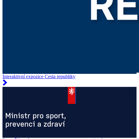
Interaktivní expozice Cesta republiky