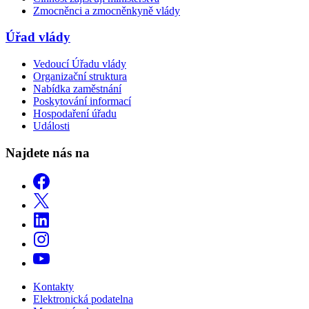
Zmocněnci a zmocněnkyně vlády
Úřad vlády
Vedoucí Úřadu vlády
Organizační struktura
Nabídka zaměstnání
Poskytování informací
Hospodaření úřadu
Události
Najdete nás na
Kontakty
Elektronická podatelna