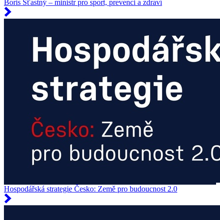
Boris Šťastný – ministr pro sport, prevenci a zdraví
Hospodářská strategie Česko: Země pro budoucnost 2.0