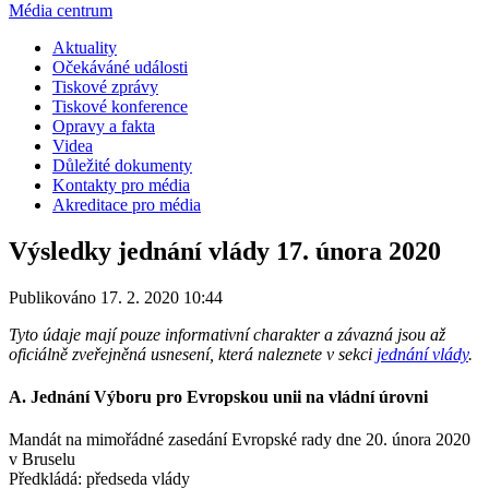
Média centrum
Aktuality
Očekáváné události
Tiskové zprávy
Tiskové konference
Opravy a fakta
Videa
Důležité dokumenty
Kontakty pro média
Akreditace pro média
Výsledky jednání vlády 17. února 2020
Publikováno 17. 2. 2020 10:44
Tyto údaje mají pouze informativní charakter a závazná jsou až
oficiálně zveřejněná usnesení, která naleznete v sekci
jednání vlády
.
A. Jednání Výboru pro Evropskou unii na vládní úrovni
Mandát na mimořádné zasedání Evropské rady dne 20. února 2020
v Bruselu
Předkládá: předseda vlády