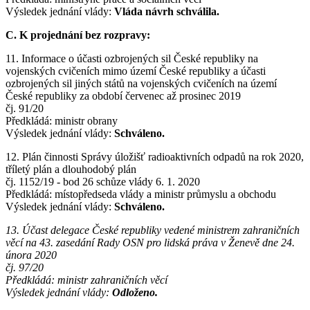
Výsledek jednání vlády:
Vláda návrh schválila.
C. K projednání bez rozpravy:
11. Informace o účasti ozbrojených sil České republiky na
vojenských cvičeních mimo území České republiky a účasti
ozbrojených sil jiných států na vojenských cvičeních na území
České republiky za období červenec až prosinec 2019
čj. 91/20
Předkládá: ministr obrany
Výsledek jednání vlády:
Schváleno.
12. Plán činnosti Správy úložišť radioaktivních odpadů na rok 2020,
tříletý plán a dlouhodobý plán
čj. 1152/19 - bod 26 schůze vlády 6. 1. 2020
Předkládá: místopředseda vlády a ministr průmyslu a obchodu
Výsledek jednání vlády:
Schváleno.
13. Účast delegace České republiky vedené ministrem zahraničních
věcí na 43. zasedání Rady OSN pro lidská práva v Ženevě dne 24.
února 2020
čj. 97/20
Předkládá: ministr zahraničních věcí
Výsledek jednání vlády:
Odloženo.