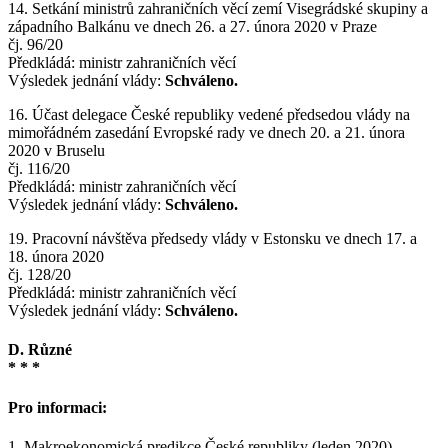
14. Setkání ministrů zahraničních věcí zemí Visegrádské skupiny a
západního Balkánu ve dnech 26. a 27. února 2020 v Praze
čj. 96/20
Předkládá: ministr zahraničních věcí
Výsledek jednání vlády:
Schváleno.
16. Účast delegace České republiky vedené předsedou vlády na
mimořádném zasedání Evropské rady ve dnech 20. a 21. února
2020 v Bruselu
čj. 116/20
Předkládá: ministr zahraničních věcí
Výsledek jednání vlády:
Schváleno.
19. Pracovní návštěva předsedy vlády v Estonsku ve dnech 17. a
18. února 2020
čj. 128/20
Předkládá: ministr zahraničních věcí
Výsledek jednání vlády:
Schváleno.
D. Různé
* * *
Pro informaci:
1. Makroekonomická predikce České republiky (leden 2020)