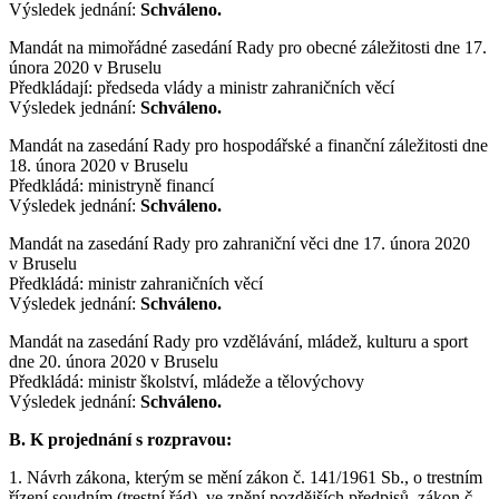
Výsledek jednání:
Schváleno.
Mandát na mimořádné zasedání Rady pro obecné záležitosti dne 17.
února 2020 v Bruselu
Předkládají: předseda vlády a ministr zahraničních věcí
Výsledek jednání:
Schváleno.
Mandát na zasedání Rady pro hospodářské a finanční záležitosti dne
18. února 2020 v Bruselu
Předkládá: ministryně financí
Výsledek jednání:
Schváleno.
Mandát na zasedání Rady pro zahraniční věci dne 17. února 2020
v Bruselu
Předkládá: ministr zahraničních věcí
Výsledek jednání:
Schváleno.
Mandát na zasedání Rady pro vzdělávání, mládež, kulturu a sport
dne 20. února 2020 v Bruselu
Předkládá: ministr školství, mládeže a tělovýchovy
Výsledek jednání:
Schváleno.
B. K projednání s rozpravou:
1. Návrh zákona, kterým se mění zákon č. 141/1961 Sb., o trestním
řízení soudním (trestní řád), ve znění pozdějších předpisů, zákon č.