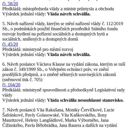
čj. 58/20
Předkládá: místopředseda vlády a ministr průmyslu a obchodu
Výsledek jednání vlády:
Vláda návrh schválila.
5. Návrh nařízení vlády, kterým se mění nařízení vlády č. 112/2019
Sb., o podmínkách použití finančních prostředků Státního fondu
rozvoje bydlení na pořízení sociálních a dostupných bytů a
sociálních, smíšených a dostupných domů
čj. 45/20
Předkládá: ministryně pro místní rozvoj
Výsledek jednání vlády:
Vláda návrh schválila.
6. Návrh poslance Václava Klause na vydání zákona, kterým se ruší
zákon č. 349/1999 Sb., o Veřejném ochránci práv, ve znění
pozdějších předpisů, a o změně některých souvisejících zákonů
(sněmovní tisk č. 705)
čj. 104/20
Předkládá: ministryně spravedlnosti a předsedkyně Legislativní rady
vlády
Výsledek jednání vlády:
Vláda schválila nesouhlasné stanovisko.
7. Návrh poslanců Víta Rakušana, Moniky Červíčkové, Lucie
Šafránkové, Pavly Golasowské, Víta Kaňkovského, Ilony
Mauritzové, Heleny Langšádlové, Marka Výborného, Jana
Čižinského, Pavla Bělobrádka, Jana Bauera a dalších na vydání