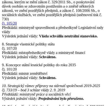
zákona, kterým se mění zákon č. 329/2011 Sb., o poskytování
dávek osobám se zdravotním postižením a o změně některých
zákonů, ve znění pozdějších předpisů, a zákon č. 108/2006 Sb., o
sociálních službách, ve znění pozdějších předpisů (sněmovní tisk č.
730)
čj. 105/20
Předkládá: ministryně spravedlnosti a předsedkyně Legislativní rady
vlády
Výsledek jednání vlády:
Vláda schválila neutrální stanovisko.
8. Strategie vlastnické politiky státu
čj. 107/20
Předkládá: místopředsedkyně vlády a ministryně financí
Výsledek jednání vlády:
Schváleno.
9. Koncepce státní lesnické politiky do roku 2035
čj. 101/20
Předkládá: ministr zemědělství
Výsledek jednání vlády:
Schváleno.
10. Strategický rámec přípravy na stárnutí společnosti 2019-2025
čj. 733/19 – bod 3 schůze vlády 2. 9. 2019
Předkládá: ministryně práce a sociálních věcí
Výsledek jednání vlády:
Projednávání bylo přerušeno.