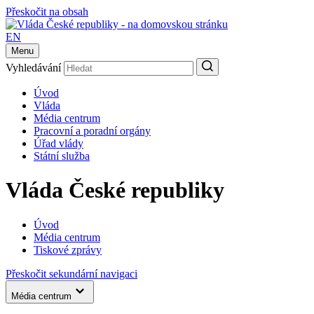
Přeskočit na obsah
EN
Menu
Vyhledávání
Úvod
Vláda
Média centrum
Pracovní a poradní orgány
Úřad vlády
Státní služba
Vláda České republiky
Úvod
Média centrum
Tiskové zprávy
Přeskočit sekundární navigaci
Média centrum