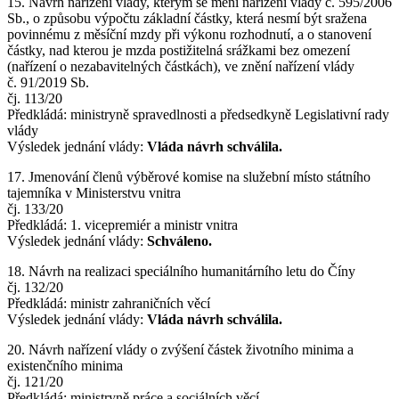
15. Návrh nařízení vlády, kterým se mění nařízení vlády č. 595/2006
Sb., o způsobu výpočtu základní částky, která nesmí být sražena
povinnému z měsíční mzdy při výkonu rozhodnutí, a o stanovení
částky, nad kterou je mzda postižitelná srážkami bez omezení
(nařízení o nezabavitelných částkách), ve znění nařízení vlády
č. 91/2019 Sb.
čj. 113/20
Předkládá: ministryně spravedlnosti a předsedkyně Legislativní rady
vlády
Výsledek jednání vlády:
Vláda návrh schválila.
17. Jmenování členů výběrové komise na služební místo státního
tajemníka v Ministerstvu vnitra
čj. 133/20
Předkládá: 1. vicepremiér a ministr vnitra
Výsledek jednání vlády:
Schváleno.
18. Návrh na realizaci speciálního humanitárního letu do Číny
čj. 132/20
Předkládá: ministr zahraničních věcí
Výsledek jednání vlády:
Vláda návrh schválila.
20. Návrh nařízení vlády o zvýšení částek životního minima a
existenčního minima
čj. 121/20
Předkládá: ministryně práce a sociálních věcí