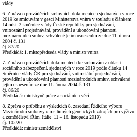
vlády
6. Zpráva o prováděcích smluvních dokumentech sjednaných v roce
2019 ke smlouvám v gesci Ministerstva vnitra v souladu s článkem
14 odst. 2 směrnice vlády České republiky pro sjednávání,
vnitrostátní projednávání, provádění a ukončování platnosti
mezinárodních smluv, schválené jejím usnesením ze dne 11. února
2004 č. 131
čj. 87/20
Předkládá: 1. místopředseda vlády a ministr vnitra
7. Zpráva o prováděcích dokumentech ke smlouvám z oblasti
sociálního zabezpečení, sjednaných v roce 2019 podle článku 14
Směrnice vlády ČR pro sjednávání, vnitrostátní projednávání,
provádění a ukončování platnosti mezinárodních smluv, schválené
jejím usnesením ze dne 11. února 2004 č. 131
čj. 86/20
Předkládá: ministryně práce a sociálních věcí
8. Zpráva o průběhu a výsledcích 8. zasedání Řídícího výboru
Mezinárodní smlouvy o rostlinných genetických zdrojích pro výživu
a zemědělství (Řím, Itálie, 11.– 16. listopadu 2019)
čj. 102/20
Předkládá: ministr zemědělství