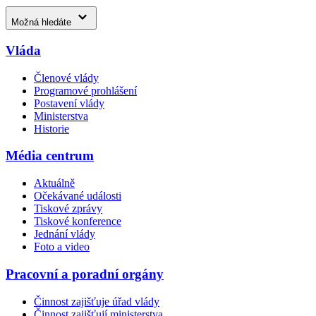
Možná hledáte
Vláda
Členové vlády
Programové prohlášení
Postavení vlády
Ministerstva
Historie
Média centrum
Aktuálně
Očekávané události
Tiskové zprávy
Tiskové konference
Jednání vlády
Foto a video
Pracovní a poradní orgány
Činnost zajišťuje úřad vlády
Činnost zajišťují ministerstva