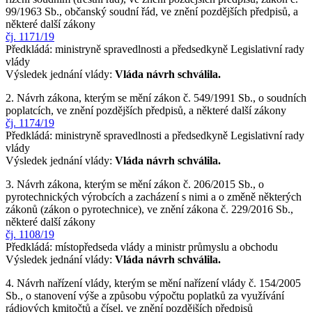
99/1963 Sb., občanský soudní řád, ve znění pozdějších předpisů, a
některé další zákony
čj. 1171/19
Předkládá: ministryně spravedlnosti a předsedkyně Legislativní rady
vlády
Výsledek jednání vlády:
Vláda návrh schválila.
2. Návrh zákona, kterým se mění zákon č. 549/1991 Sb., o soudních
poplatcích, ve znění pozdějších předpisů, a některé další zákony
čj. 1174/19
Předkládá: ministryně spravedlnosti a předsedkyně Legislativní rady
vlády
Výsledek jednání vlády:
Vláda návrh schválila.
3. Návrh zákona, kterým se mění zákon č. 206/2015 Sb., o
pyrotechnických výrobcích a zacházení s nimi a o změně některých
zákonů (zákon o pyrotechnice), ve znění zákona č. 229/2016 Sb.,
některé další zákony
čj. 1108/19
Předkládá: místopředseda vlády a ministr průmyslu a obchodu
Výsledek jednání vlády:
Vláda návrh schválila.
4. Návrh nařízení vlády, kterým se mění nařízení vlády č. 154/2005
Sb., o stanovení výše a způsobu výpočtu poplatků za využívání
rádiových kmitočtů a čísel, ve znění pozdějších předpisů