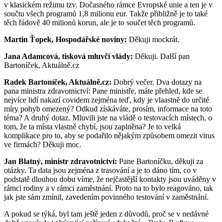
v klasickém režimu tzv. Dočasného rámce Evropské unie a ten je v
součtu všech programů 1,8 milionu eur. Takže přibližně je to také
těch řádově 40 milionů korun, ale je to součet těch programů.
Martin Ťopek, Hospodářské noviny:
Děkuji mockrát.
Jana Adamcová, tisková mluvčí vlády:
Děkuji. Další pan
Bartoníček, Aktuálně.cz
Radek Bartoníček, Aktuálně.cz:
Dobrý večer. Dva dotazy na
pana ministra zdravotnictví: Pane ministře, máte přehled, kde se
nejvíce lidí nakazí covidem zejména teď, kdy je vlaastně do určité
míry pohyb omezený? Odkud získáváte, prosím, informace na toto
téma? A druhý dotaz. Mluvili jste na vládě o testovacích místech, o
tom, že ta místa vlastně chybí, jsou zaplněna? Je to velká
komplikace pro to, aby se podařilo nějakým způsobem omezit virus
ve firmách? Děkuji moc.
Jan Blatný, ministr zdravotnictví:
Pane Bartoníčku, děkuji za
otázky. Ta data jsou zejména z trasování a je to dáno tím, co v
podstatě dlouhou dobu víme, že nejčastější kontakty jsou uváděny v
rámci rodiny a v rámci zaměstnání. Proto na to bylo reagováno, tak
jak jste sám zmínil, zavedením povinného testování v zaměstnání.
A pokud se týká, byl tam ještě jeden z důvodů, proč se v nedávné