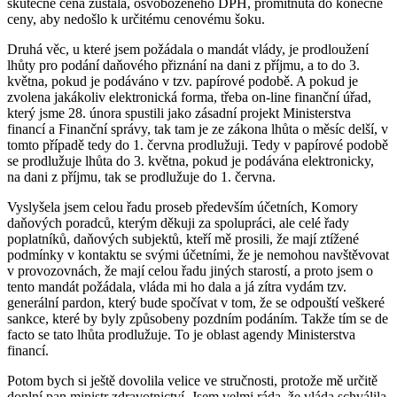
skutečně cena zůstala, osvobozeného DPH, promítnuta do konečné
ceny, aby nedošlo k určitému cenovému šoku.
Druhá věc, u které jsem požádala o mandát vlády, je prodloužení
lhůty pro podání daňového přiznání na dani z příjmu, a to do 3.
května, pokud je podáváno v tzv. papírové podobě. A pokud je
zvolena jakákoliv elektronická forma, třeba on-line finanční úřad,
který jsme 28. února spustili jako zásadní projekt Ministerstva
financí a Finanční správy, tak tam je ze zákona lhůta o měsíc delší, v
tomto případě tedy do 1. června prodlužuji. Tedy v papírové podobě
se prodlužuje lhůta do 3. května, pokud je podávána elektronicky,
na dani z příjmu, tak se prodlužuje do 1. června.
Vyslyšela jsem celou řadu proseb především účetních, Komory
daňových poradců, kterým děkuji za spolupráci, ale celé řady
poplatníků, daňových subjektů, kteří mě prosili, že mají ztížené
podmínky v kontaktu se svými účetními, že je nemohou navštěvovat
v provozovnách, že mají celou řadu jiných starostí, a proto jsem o
tento mandát požádala, vláda mi ho dala a já zítra vydám tzv.
generální pardon, který bude spočívat v tom, že se odpouští veškeré
sankce, které by byly způsobeny pozdním podáním. Takže tím se de
facto se tato lhůta prodlužuje. To je oblast agendy Ministerstva
financí.
Potom bych si ještě dovolila velice ve stručnosti, protože mě určitě
doplní pan ministr zdravotnictví. Jsem velmi ráda, že vláda schválila