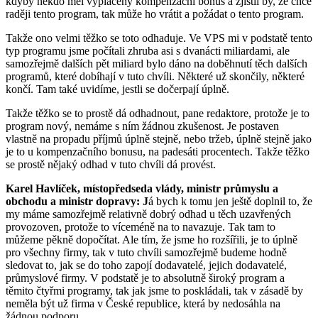
kdyby někdo měl vyplacený kompenzační bonus a zjistil by, že chce
raději tento program, tak může ho vrátit a požádat o tento program.
Takže ono velmi těžko se toto odhaduje. Ve VPS mi v podstatě tento
typ programu jsme počítali zhruba asi s dvanácti miliardami, ale
samozřejmě dalších pět miliard bylo dáno na doběhnutí těch dalších
programů, které dobíhají v tuto chvíli. Některé už skončily, některé
končí. Tam také uvidíme, jestli se dočerpají úplně.
Takže těžko se to prostě dá odhadnout, pane redaktore, protože je to
program nový, nemáme s ním žádnou zkušenost. Je postaven
vlastně na propadu příjmů úplně stejně, nebo tržeb, úplně stejně jako
je to u kompenzačního bonusu, na padesáti procentech. Takže těžko
se prostě nějaký odhad v tuto chvíli dá provést.
Karel Havlíček, místopředseda vlády, ministr průmyslu a
obchodu a ministr dopravy: J
á bych k tomu jen ještě doplnil to, že
my máme samozřejmě relativně dobrý odhad u těch uzavřených
provozoven, protože to víceméně na to navazuje. Tak tam to
můžeme pěkně dopočítat. Ale tím, že jsme ho rozšířili, je to úplně
pro všechny firmy, tak v tuto chvíli samozřejmě budeme hodně
sledovat to, jak se do toho zapojí dodavatelé, jejich dodavatelé,
průmyslové firmy. V podstatě je to absolutně široký program a
těmito čtyřmi programy, tak jak jsme to poskládali, tak v zásadě by
neměla být už firma v České republice, která by nedosáhla na
žádnou podporu.