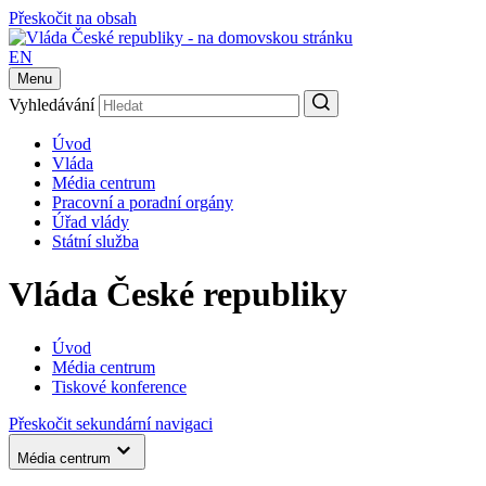
Přeskočit na obsah
EN
Menu
Vyhledávání
Úvod
Vláda
Média centrum
Pracovní a poradní orgány
Úřad vlády
Státní služba
Vláda České republiky
Úvod
Média centrum
Tiskové konference
Přeskočit sekundární navigaci
Média centrum