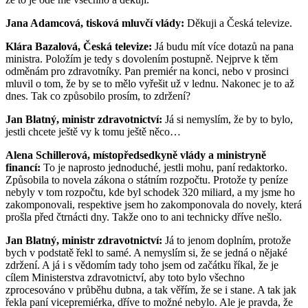
Jana Adamcová, tisková mluvčí vlády:
Děkuji a Česká televize.
Klára Bazalová, Česká televize:
Já budu mít více dotazů na pana
ministra. Položím je tedy s dovolením postupně. Nejprve k těm
odměnám pro zdravotníky. Pan premiér na konci, nebo v prosinci
mluvil o tom, že by se to mělo vyřešit už v lednu. Nakonec je to až
dnes. Tak co způsobilo prosím, to zdržení?
Jan Blatný, ministr zdravotnictví:
Já si nemyslím, že by to bylo,
jestli chcete ještě vy k tomu ještě něco…
Alena Schillerová, místopředsedkyně vlády a ministryně
financí:
To je naprosto jednoduché, jestli mohu, paní redaktorko.
Způsobila to novela zákona o státním rozpočtu. Protože ty peníze
nebyly v tom rozpočtu, kde byl schodek 320 miliard, a my jsme ho
zakomponovali, respektive jsem ho zakomponovala do novely, která
prošla před čtrnácti dny. Takže ono to ani technicky dříve nešlo.
Jan Blatný, ministr zdravotnictví:
Já to jenom doplním, protože
bych v podstatě řekl to samé. A nemyslím si, že se jedná o nějaké
zdržení. A já i s vědomím tady toho jsem od začátku říkal, že je
cílem Ministerstva zdravotnictví, aby toto bylo všechno
zprocesováno v průběhu dubna, a tak věřím, že se i stane. A tak jak
řekla paní vicepremiérka, dříve to možné nebylo. Ale je pravda, že