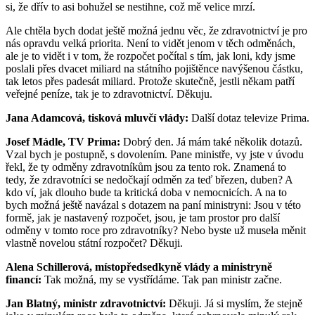
si, že dřív to asi bohužel se nestihne, což mě velice mrzí.
Ale chtěla bych dodat ještě možná jednu věc, že zdravotnictví je pro
nás opravdu velká priorita. Není to vidět jenom v těch odměnách,
ale je to vidět i v tom, že rozpočet počítal s tím, jak loni, kdy jsme
poslali přes dvacet miliard na státního pojištěnce navýšenou částku,
tak letos přes padesát miliard. Protože skutečně, jestli někam patří
veřejné peníze, tak je to zdravotnictví. Děkuju.
Jana Adamcová, tisková mluvčí vlády:
Další dotaz televize Prima.
Josef Mádle, TV Prima:
Dobrý den. Já mám také několik dotazů.
Vzal bych je postupně, s dovolením. Pane ministře, vy jste v úvodu
řekl, že ty odměny zdravotníkům jsou za tento rok. Znamená to
tedy, že zdravotníci se nedočkají odměn za teď březen, duben? A
kdo ví, jak dlouho bude ta kritická doba v nemocnicích. A na to
bych možná ještě navázal s dotazem na paní ministryni: Jsou v této
formě, jak je nastavený rozpočet, jsou, je tam prostor pro další
odměny v tomto roce pro zdravotníky? Nebo byste už musela měnit
vlastně novelou státní rozpočet? Děkuji.
Alena Schillerová, místopředsedkyně vlády a ministryně
financí:
Tak možná, my se vystřídáme. Tak pan ministr začne.
Jan Blatný, ministr zdravotnictví:
Děkuji. Já si myslím, že stejně