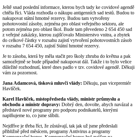
Ještě snad poslední informace, kterou bych tady ke covidové agendě
chtěla říci. Vláda rozhodla o nákupu antigenních sad testů. Budou to
nakupovat státní hmotné rezervy. Budou tam vytvořeny
pohotovostní zásoby, zejména pro oblast veřejného sektoru, ale
potom zejména pro oblast škol. Bude tam převedeno 2 654 450 sad
z veřejné zakázky, kterou zajišťovalo Ministerstvo vnitra, a zbytek
do celkové částky v rozsahu zajistí vytvoření pohotovostních zásob
v rozsahu 7 654 450, zajistí Státní hmotné rezervy.
Je to zásoba, která by měla stačit pro školy zhruba do května a pak
samozřejmě se bude případně nakupovat dál. Takže i to bylo velice
důležité rozhodnutí, které dnes padlo v tzv. covidové agendě. Děkuji
vám za pozornost.
Jana Adamcová, tisková mluvčí vlády:
Děkuju, pan vicepremiér
Havlíček.
Karel Havlíček, místopředseda vlády, ministr průmyslu a
obchodu a ministr dopravy:
Dobrý den, dovolte, abych navázal a
představil nové programy pro podporu podnikatelů, kterými
naplňujeme to, co jsme slíbili.
Nejdříve je třeba říct, že zůstávají, tak jak už jsme předeslali
přibližně před měsícem, programy Antivirus a programy
Kompenzační bonus. Kompenzační bonus byl zvýšen na