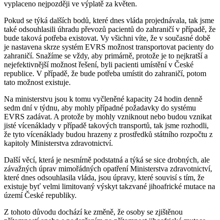
vyplaceno nejpozději ve výplatě za květen.
Pokud se týká dalších bodů, které dnes vláda projednávala, tak jsme
také odsouhlasili úhradu převozů pacientů do zahraničí v případě, že
bude taková potřeba existovat. Vy všichni víte, že v současné době
je nastavena skrze systém EVRS možnost transportovat pacienty do
zahraničí. Snažíme se vždy, aby primárně, protože je to nejkratší a
nejefektivnější možnost řešení, byli pacienti umístění v České
republice. V případě, že bude potřeba umístit do zahraničí, potom
tato možnost existuje.
Na ministerstvu jsou k tomu vyčleněné kapacity 24 hodin denně
sedm dní v týdnu, aby mohly případné požadavky do systému
EVRS zadávat. A protože by mohly vzniknout nebo budou vznikat
jisté vícenáklady v případě takových transportů, tak jsme rozhodli,
že tyto vícenáklady budou hrazeny z prostředků státního rozpočtu z
kapitoly Ministerstva zdravotnictví.
Další věcí, která je nesmírně podstatná a týká se sice drobných, ale
závažných úprav mimořádných opatření Ministerstva zdravotnictví,
které dnes odsouhlasila vláda, jsou úpravy, které souvisí s tím, že
existuje byť velmi limitovaný výskyt takzvané jihoafrické mutace na
území České republiky.
Z tohoto důvodu dochází ke změně, že osoby se zjištěnou