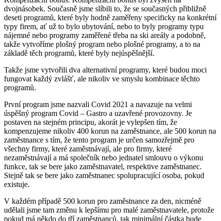
dvojnásobek. Současně jsme slíbili to, že se současných přibližně
deseti programů, které byly hodně zaměřeny specificky na konkrétní
typy firem, ať už to bylo ubytování, nebo to byly programy typu
nájemné nebo programy zaměřené třeba na ski areály a podobně,
takže vytvoříme plošný program nebo plošné programy, a to na
základě těch programů, které byly nejúspěšnější.
Takže jsme vytvořili dva alternativní programy, které budou moci
fungovat každý zvlášť, ale nikoliv ve smyslu kombinace těchto
programů.
První program jsme nazvali Covid 2021 a navazuje na velmi
úspěšný program Covid – Gastro a uzavřené provozovny. Je
postaven na stejném principu, akorát je vylepšen tím, že
kompenzujeme nikoliv 400 korun na zaměstnance, ale 500 korun na
zaměstnance s tím, že tento program je určen samozřejmě pro
všechny firmy, které zaměstnávají, ale pro firmy, které
nezaměstnávají a má společník nebo jednatel smlouvu o výkonu
funkce, tak se bere jako zaměstnavatel, respektive zaměstnanec.
Stejně tak se bere jako zaměstnanec spolupracující osoba, pokud
existuje.
V každém případě 500 korun pro zaměstnance za den, nicméně
udělali jsme tam změnu k lepšímu pro malé zaměstnavatele, protože
pokud má někdo do tří zaměstnanců, tak minimální částka bude