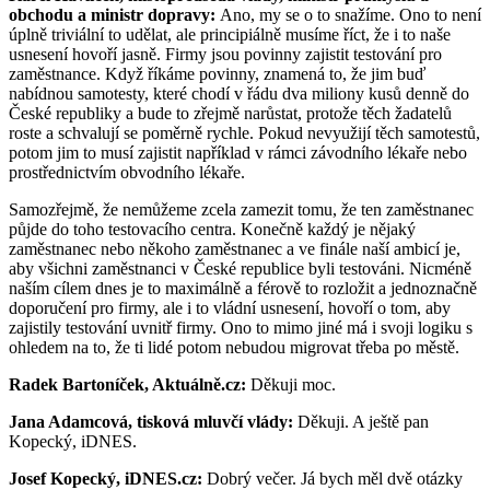
obchodu a ministr dopravy:
Ano, my se o to snažíme. Ono to není
úplně triviální to udělat, ale principiálně musíme říct, že i to naše
usnesení hovoří jasně. Firmy jsou povinny zajistit testování pro
zaměstnance. Když říkáme povinny, znamená to, že jim buď
nabídnou samotesty, které chodí v řádu dva miliony kusů denně do
České republiky a bude to zřejmě narůstat, protože těch žadatelů
roste a schvalují se poměrně rychle. Pokud nevyužijí těch samotestů,
potom jim to musí zajistit například v rámci závodního lékaře nebo
prostřednictvím obvodního lékaře.
Samozřejmě, že nemůžeme zcela zamezit tomu, že ten zaměstnanec
půjde do toho testovacího centra. Konečně každý je nějaký
zaměstnanec nebo někoho zaměstnanec a ve finále naší ambicí je,
aby všichni zaměstnanci v České republice byli testováni. Nicméně
naším cílem dnes je to maximálně a férově to rozložit a jednoznačně
doporučení pro firmy, ale i to vládní usnesení, hovoří o tom, aby
zajistily testování uvnitř firmy. Ono to mimo jiné má i svoji logiku s
ohledem na to, že ti lidé potom nebudou migrovat třeba po městě.
Radek Bartoníček, Aktuálně.cz:
Děkuji moc.
Jana Adamcová, tisková mluvčí vlády:
Děkuji. A ještě pan
Kopecký, iDNES.
Josef Kopecký, iDNES.cz:
Dobrý večer. Já bych měl dvě otázky