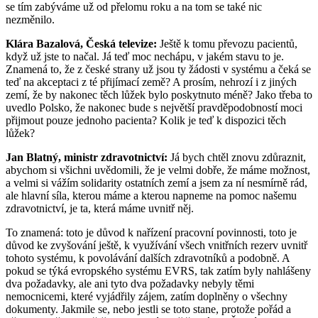
se tím zabýváme už od přelomu roku a na tom se také nic
nezměnilo.
Klára Bazalová, Česká televize:
Ještě k tomu převozu pacientů,
když už jste to načal. Já teď moc nechápu, v jakém stavu to je.
Znamená to, že z české strany už jsou ty žádosti v systému a čeká se
teď na akceptaci z té přijímací země? A prosím, nehrozí i z jiných
zemí, že by nakonec těch lůžek bylo poskytnuto méně? Jako třeba to
uvedlo Polsko, že nakonec bude s největší pravděpodobností moci
přijmout pouze jednoho pacienta? Kolik je teď k dispozici těch
lůžek?
Jan Blatný, ministr zdravotnictví:
Já bych chtěl znovu zdůraznit,
abychom si všichni uvědomili, že je velmi dobře, že máme možnost,
a velmi si vážím solidarity ostatních zemí a jsem za ní nesmírně rád,
ale hlavní síla, kterou máme a kterou napneme na pomoc našemu
zdravotnictví, je ta, která máme uvnitř něj.
To znamená: toto je důvod k nařízení pracovní povinnosti, toto je
důvod ke zvyšování ještě, k využívání všech vnitřních rezerv uvnitř
tohoto systému, k povolávání dalších zdravotníků a podobně. A
pokud se týká evropského systému EVRS, tak zatím byly nahlášeny
dva požadavky, ale ani tyto dva požadavky nebyly těmi
nemocnicemi, které vyjádřily zájem, zatím doplněny o všechny
dokumenty. Jakmile se, nebo jestli se toto stane, protože pořád a