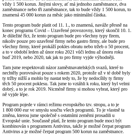
vždy 1 500 korun. Jinými slovy, ať má jednoho zaměstnance, dva
zaměstnance nebo tři zaměstnance, tak to bude vždy 1 500 korun, to
znamená 45 000 korun za měsíc jako minimální částka.
Tento program bude platit od 11. 1., to znamená, naváže přesně na
konec programu Covid – Uzavřené provozovny, který skončil 10. 1.
Je důležité říct, že tento program bude pro všechny typy firem,
nikoliv pouze pro uzavřené firmy nebo gastro firmy, ale bude pro
všechny firmy, které prokáží pokles obratu nebo tržeb o 50 procent,
a to v období leden až únor roku 2021 vůči lednu až únoru roku
buď 2019, nebo 2020, tak jak to pro firmy vyjde výhodněji.
Tam jsme respektovali názor zaměstnavatelských svazů, které to
nechtěly porovnávat pouze s rokem 2020, protože už v té době byly
ty tržby nižší a mohlo by nastat tedy to, že by nedocílily ty firmy
těch 50 procent poklesu. Tak jsme to vztáhli k roku, který byl velmi
dobrý, a to je rok 2019. Nicméně firmy si mohou vybrat, který pro
ně vyjde lépe.
Program pojede v rámci režimu evropského tzv. stropu, a to je
1 800 000 eur ve smyslu součtu všech programů. To je vlastně ta
změna, kterou jsme společně s ostatními zeměmi prosadili u
Evropské unie. Současně platí, že tento program bude moci být
kombinován s programem Antivirus, takže je možné čerpat program
Antivirus a je možné čerpat program 500 korun na zaměstnance.