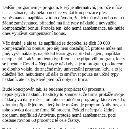
Dalším programem je program, který je alternativní, protože může
nastat situace, kdy někdo nechce využít kompenzace přes
zaměstnance, například z toho důvodu, že jich má málo nebo nemá
žádné zaměstnance, případně má jiné typy nákladů a nevyužije
kompenzační bonus. Protože ten, kdo nemá zaměstnance, tak může
dnes využívat kompenzační bonus.
Věc druhá je ale ta, že například se dopočte, že těch 30 000
kompenzačního bonusu pro něj není dostačující, protože může mít
jiné, vyšší náklady, například leasingy, například nájem, například
energie atd. Takže pro tento typ firem jsme připravili program, který
se jmenuje Covid – Nepokryté náklady, a je to program, po kterém
se dlouho volalo, do značné míry univerzální program, kdy, a to je
důležité říct, nebudeme už dále to směřovat pouze na určité typy
nákladů, ale na ty, které předloží dotyčná firma.
Bude koncipován tak, že budeme proplácet 60 procent z
nepokrytých nákladů. Fakticky to znamená, že firma prokáže svoje
náklady za daný měsíc, od toho se odečtou programy, které čerpala,
v tomto případě jediný, který bude možný, je program Antivirus, a z
toho zbytku dostane firma 60 procent. Pokud nečerpala žádný
program, například Antivirus, protože nemá zaměstnance, poté
dostane rovnou 60 procent z té celé částky.