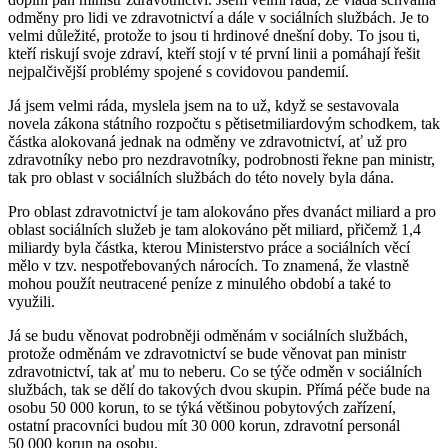
odměny pro lidi ve zdravotnictví a dále v sociálních službách. Je to
velmi důležité, protože to jsou ti hrdinové dnešní doby. To jsou ti,
kteří riskují svoje zdraví, kteří stojí v té první linii a pomáhají řešit
nejpalčivější problémy spojené s covidovou pandemií.
Já jsem velmi ráda, myslela jsem na to už, když se sestavovala
novela zákona státního rozpočtu s pětisetmiliardovým schodkem, tak
částka alokovaná jednak na odměny ve zdravotnictví, ať už pro
zdravotníky nebo pro nezdravotníky, podrobnosti řekne pan ministr,
tak pro oblast v sociálních službách do této novely byla dána.
Pro oblast zdravotnictví je tam alokováno přes dvanáct miliard a pro
oblast sociálních služeb je tam alokováno pět miliard, přičemž 1,4
miliardy byla částka, kterou Ministerstvo práce a sociálních věcí
mělo v tzv. nespotřebovaných nárocích. To znamená, že vlastně
mohou použít neutracené peníze z minulého období a také to
využili.
Já se budu věnovat podrobněji odměnám v sociálních službách,
protože odměnám ve zdravotnictví se bude věnovat pan ministr
zdravotnictví, tak ať mu to neberu. Co se týče odměn v sociálních
službách, tak se dělí do takových dvou skupin. Přímá péče bude na
osobu 50 000 korun, to se týká většinou pobytových zařízení,
ostatní pracovníci budou mít 30 000 korun, zdravotní personál
50 000 korun na osobu.