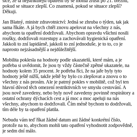
sice, že ta nejstriktnější opatření by se mohla zrušit po 21. březnu,
pokud se situace zlepší. Co znamená, pokud se situace zlepší?
Děkuji.
Jan Blatný, ministr zdravotnictví: Jedná se zhruba o týden, tak jak
sama říkáte. A já bych chtěl znovu apelovat na všechny z nás,
abychom ta opatření dodržovali. Abychom opravdu všichni nosili
roušky, dodržovali rozestupy a zachovávali hygienická opatření.
Jakkoli to zní lapidárně, jakkoli to zní jednoduše, je to to, co je
naprosto nejzásadnější a nejdůležitější.
Mobilita poklesla na hodnoty podle ukazatelů, které mám, a je
potřeba si uvědomit, že jsou ty vždy částečně zpětné ukazatele, na
hodnoty kolem 35 procent. Je potřeba říci, že na jaře byly tyto
hodnoty ještě nižší, takže ještě by bylo co zlepšovat a znovu o to
všechny z nás prosím. Ale je patrný pokles v mobilitě, což byl ten
hlavní důvod těch omezení restriktivních ve smyslu cestování. A
jsou nově zavedeny, nebo byly nově zavedeny povinně respirátory a
ostatní ochrany dýchacích cest a já moc a moc apeluji na nás
všechny, abychom to dodržovali. Čím méně bychom to dodržovali,
tím déle by ta opatření platila.
Nebudu vám teď říkat žádné datum ani žádné konkrétní číslo,
protože na to, abychom mohli tato opatření vyhodnotit zodpovědně,
je sedm dní málo.