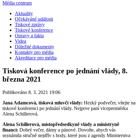
Média centrum
Aktuality
Očekáváné události
Tiskové zprávy
Tiskové konference
Opravy a fakta
Videa
Důležité dokumenty
Kontakty pro média
Akreditace pro média
Tisková konference po jednání vlády, 8.
března 2021
Publikováno 8. 3. 2021 19:06
Jana Adamcová, tisková mluvčí vlády:
Hezký podvečer, vítejte na
tiskové konferenci po jednání vlády. Nejprve paní vicepremiérka
Alena Schillerová.
Alena Schillerová, místopředsedkyně vlády a ministryně
financí:
Dobrý večer, dámy a pánové. Dovolte, abych vás
seznámila stručně nejdřív s body, které jsou z agendy Ministerstva