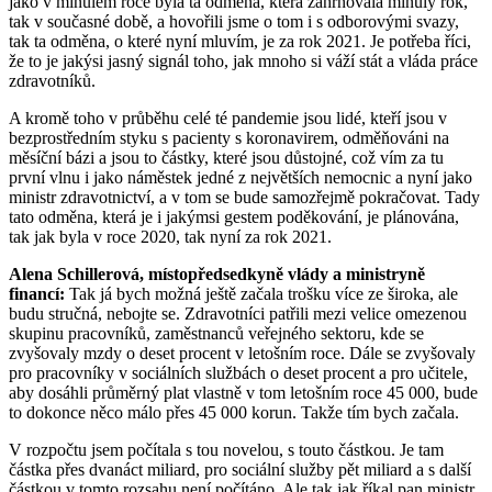
jako v minulém roce byla ta odměna, která zahrnovala minulý rok,
tak v současné době, a hovořili jsme o tom i s odborovými svazy,
tak ta odměna, o které nyní mluvím, je za rok 2021. Je potřeba říci,
že to je jakýsi jasný signál toho, jak mnoho si váží stát a vláda práce
zdravotníků.
A kromě toho v průběhu celé té pandemie jsou lidé, kteří jsou v
bezprostředním styku s pacienty s koronavirem, odměňováni na
měsíční bázi a jsou to částky, které jsou důstojné, což vím za tu
první vlnu i jako náměstek jedné z největších nemocnic a nyní jako
ministr zdravotnictví, a v tom se bude samozřejmě pokračovat. Tady
tato odměna, která je i jakýmsi gestem poděkování, je plánována,
tak jak byla v roce 2020, tak nyní za rok 2021.
Alena Schillerová, místopředsedkyně vlády a ministryně
financí:
Tak já bych možná ještě začala trošku více ze široka, ale
budu stručná, nebojte se. Zdravotníci patřili mezi velice omezenou
skupinu pracovníků, zaměstnanců veřejného sektoru, kde se
zvyšovaly mzdy o deset procent v letošním roce. Dále se zvyšovaly
pro pracovníky v sociálních službách o deset procent a pro učitele,
aby dosáhli průměrný plat vlastně v tom letošním roce 45 000, bude
to dokonce něco málo přes 45 000 korun. Takže tím bych začala.
V rozpočtu jsem počítala s tou novelou, s touto částkou. Je tam
částka přes dvanáct miliard, pro sociální služby pět miliard a s další
částkou v tomto rozsahu není počítáno. Ale tak jak říkal pan ministr,