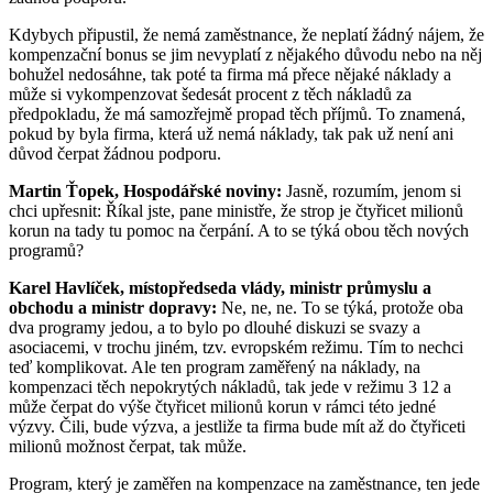
Kdybych připustil, že nemá zaměstnance, že neplatí žádný nájem, že
kompenzační bonus se jim nevyplatí z nějakého důvodu nebo na něj
bohužel nedosáhne, tak poté ta firma má přece nějaké náklady a
může si vykompenzovat šedesát procent z těch nákladů za
předpokladu, že má samozřejmě propad těch příjmů. To znamená,
pokud by byla firma, která už nemá náklady, tak pak už není ani
důvod čerpat žádnou podporu.
Martin Ťopek, Hospodářské noviny:
Jasně, rozumím, jenom si
chci upřesnit: Říkal jste, pane ministře, že strop je čtyřicet milionů
korun na tady tu pomoc na čerpání. A to se týká obou těch nových
programů?
Karel Havlíček, místopředseda vlády, ministr průmyslu a
obchodu a ministr dopravy:
Ne, ne, ne. To se týká, protože oba
dva programy jedou, a to bylo po dlouhé diskuzi se svazy a
asociacemi, v trochu jiném, tzv. evropském režimu. Tím to nechci
teď komplikovat. Ale ten program zaměřený na náklady, na
kompenzaci těch nepokrytých nákladů, tak jede v režimu 3 12 a
může čerpat do výše čtyřicet milionů korun v rámci této jedné
výzvy. Čili, bude výzva, a jestliže ta firma bude mít až do čtyřiceti
milionů možnost čerpat, tak může.
Program, který je zaměřen na kompenzace na zaměstnance, ten jede