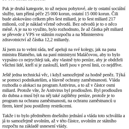
Pak je druhá kategorie, to už nejsou pobytové, ale ty ostatní sociální
služby, tam přímá péče 25 000 korun, ostatní 15 000 korun. Čili
bude alokováno celkem přes šest miliard, je to šest miliard 217
milionů, což je náklad včetně odvodů. Bez odvodů je to o něco
méně. A je na to využito, bylo rozhodnuto, že až částka pět miliard
se převede z VPS ve státním rozpočtu a na Ministerstvu
zdravotnictví až částka 12,2 miliardy.
Já jsem za to velmi ráda, teď apeluji na své kolegy, jak na pana
ministra Blatného, tak na paní ministryni Maláčovou, aby to bylo
vypsáno co nejrychleji tak, aby vlastně tyto peníze, aby je obdrželi
všichni lidé, kteří si je zaslouží, kteří jsou v první linii, co nejdříve.
Ještě jedna technická věc, i když samozřejmě za hodně peněz. Týká
se pomoci podnikatelům, a hlavně ochrany zaměstnanosti. Vláda
rozhodla o alokaci na program Antivirus, a to až v částce osmi
miliard. Protože víte, že Antivirus byl prodloužen. Byl prodloužen
do dubna a musí být na něj také zajištěny peníze, protože je to
program na ochranu zaměstnanosti, na ochranu zaměstnanců u
firem, které jsou postiženy restrikcemi.
Takže i to bylo předmětem dnešního jednání a vláda toto schválila a
já to samozřejmě uvolním, až v této částce, uvolním ze státního
rozpočtu na základě usnesení vlády.