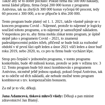
Takže aby se to dobře počítalo: Pokud firma má 500 000 náklady,
nemá žádné příjmy, firma čerpá 200 000 korun z programu
Antivirus, tak na zbylých 300 000 korun vyčerpá 60 procent, tedy
60 procent z 300 000, a to se připočte k těm 200 000.
Tento program bude platný od 1. 1. 2021, takže vlastně páruje se s
koncem programu Covid – Nájemné, protože to nájemné je logicky
součástí tohoto programu, a to nájemné je samozřejmě nákladem.
Vstupenkou pro to, aby firma mohla získat tento program, je úplně
stejně jako s programem Covid – 2021, to znamená
padesátiprocentní pokles tržeb, přičemž se bude brát za rozhodné
období v té první fázi opět leden a únor 2021 vůči leden a únor buď
roku 2019, nebo 2020, to, co pro tu firmu bude vycházet lépe.
Strop pro čerpání v jednotném programu, v tomto programu
konkrétním, bude 40 milionů korun, protože se jede v režimu tzv. 3
12. Tento program bude být moci kombinován s programem
Antivirus, nicméně ještě jednou opakuji, pokud čerpal Antivirus, tak
se to odečte od těch nákladů, ale nebude možné tento program
kombinovat s tzv. kompenzačním bonusem.
Za mě je to vše, děkuji.
Jana Adamcová, tisková mluvčí vlády:
Děkuji a pan ministr
zdravotnictví Jan Blatný.