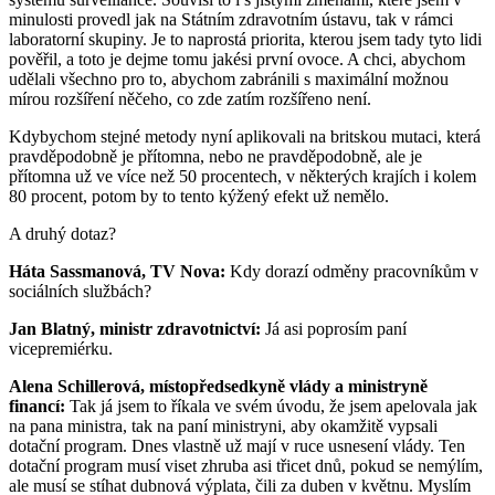
minulosti provedl jak na Státním zdravotním ústavu, tak v rámci
laboratorní skupiny. Je to naprostá priorita, kterou jsem tady tyto lidi
pověřil, a toto je dejme tomu jakési první ovoce. A chci, abychom
udělali všechno pro to, abychom zabránili s maximální možnou
mírou rozšíření něčeho, co zde zatím rozšířeno není.
Kdybychom stejné metody nyní aplikovali na britskou mutaci, která
pravděpodobně je přítomna, nebo ne pravděpodobně, ale je
přítomna už ve více než 50 procentech, v některých krajích i kolem
80 procent, potom by to tento kýžený efekt už nemělo.
A druhý dotaz?
Háta Sassmanová, TV Nova:
Kdy dorazí odměny pracovníkům v
sociálních službách?
Jan Blatný, ministr zdravotnictví:
Já asi poprosím paní
vicepremiérku.
Alena Schillerová, místopředsedkyně vlády a ministryně
financí:
Tak já jsem to říkala ve svém úvodu, že jsem apelovala jak
na pana ministra, tak na paní ministryni, aby okamžitě vypsali
dotační program. Dnes vlastně už mají v ruce usnesení vlády. Ten
dotační program musí viset zhruba asi třicet dnů, pokud se nemýlím,
ale musí se stíhat dubnová výplata, čili za duben v květnu. Myslím