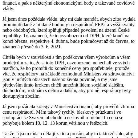
financí, a pak s některými ekonomickými body z takzvané covidové
vlády.
Já jsem dnes požádala vládu, aby mi dala mandát, abych zítra vydala
prominutí daně z přidané hodnoty u respirátorů FFP2 a vyšší kvality
nebo obdobných, které splňují případné povolení na území České
republiky. To znamená, že to osvobození od DPH, které končí na
konci března, respektive 4. dubna, bude pokračovat až do června, to
znamená přesně do 3. 6. 2021.
Chtěla bych v souvislosti s tím poděkovat všem výrobcům a všem
prodejcům za to, že si toto DPH, osvobozené, nenechali ve svých
maržích, že ho promítli do konečné ceny pro spotřebitele, protože
víte, že respirátory na základě rozhodnutí Ministerstva zdravotnictví
jsou v určitých oblastech našeho života povinné, a my jsme
především tímto krokem chtěli umožnit lidem sociálně slabším,
důchodcům, rodinám s dětmi a dalším, aby pro ně respirátory byly
dostupným zbožím.
Já jsem požádala kolegy z Ministerstva financí, aby prověřili zhruba
cenu respirátorů. Mám takový rychlý, bleskový průzkum i ve
spolupráci se Svazem obchodu a cestovního ruchu. Ta cena se
pohybuje kolem 10, 12, 13 korun většinou v řetězcích.
Takže já jsem ráda a děkuji za to a prosím, aby to takto zůstalo, aby