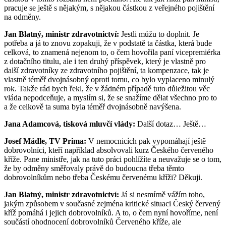
pracuje se ještě s nějakým, s nějakou částkou z veřejného pojištění
na odměny.
Jan Blatný, ministr zdravotnictví:
Jestli můžu to doplnit. Je
potřeba a já to znovu zopakuji, že v podstatě ta částka, která bude
celková, to znamená nejenom to, o čem hovořila paní vicepremiérka
z dotačního titulu, ale i ten druhý příspěvek, který je vlastně pro
další zdravotníky ze zdravotního pojištění, ta kompenzace, tak je
vlastně téměř dvojnásobný oproti tomu, co bylo vyplaceno minulý
rok. Takže rád bych řekl, že v žádném případě tuto důležitou věc
vláda nepodceňuje, a myslím si, že se snažíme dělat všechno pro to
a že celkově ta suma byla téměř dvojnásobně navýšena.
Jana Adamcová, tisková mluvčí vlády:
Další dotaz… Ještě…
Josef Mádle, TV Prima:
V nemocnicích pak vypomáhají ještě
dobrovolníci, kteří například absolvovali kurz Českého červeného
kříže. Pane ministře, jak na tuto práci pohlížíte a neuvažuje se o tom,
že by odměny směřovaly právě do budoucna třeba těmto
dobrovolníkům nebo třeba Českému červenému kříži? Děkuji.
Jan Blatný, ministr zdravotnictví:
Já si nesmírně vážím toho,
jakým způsobem v současné zejména kritické situaci Český červený
kříž pomáhá i jejich dobrovolníků. A to, o čem nyní hovoříme, není
součástí ohodnocení dobrovolníků Červeného kříže, ale