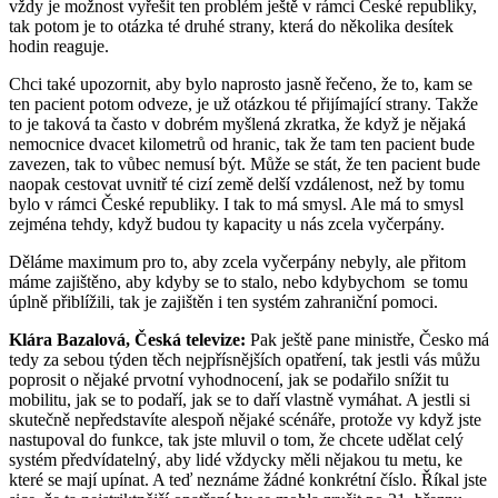
vždy je možnost vyřešit ten problém ještě v rámci České republiky,
tak potom je to otázka té druhé strany, která do několika desítek
hodin reaguje.
Chci také upozornit, aby bylo naprosto jasně řečeno, že to, kam se
ten pacient potom odveze, je už otázkou té přijímající strany. Takže
to je taková ta často v dobrém myšlená zkratka, že když je nějaká
nemocnice dvacet kilometrů od hranic, tak že tam ten pacient bude
zavezen, tak to vůbec nemusí být. Může se stát, že ten pacient bude
naopak cestovat uvnitř té cizí země delší vzdálenost, než by tomu
bylo v rámci České republiky. I tak to má smysl. Ale má to smysl
zejména tehdy, když budou ty kapacity u nás zcela vyčerpány.
Děláme maximum pro to, aby zcela vyčerpány nebyly, ale přitom
máme zajištěno, aby kdyby se to stalo, nebo kdybychom se tomu
úplně přiblížili, tak je zajištěn i ten systém zahraniční pomoci.
Klára Bazalová, Česká televize:
Pak ještě pane ministře, Česko má
tedy za sebou týden těch nejpřísnějších opatření, tak jestli vás můžu
poprosit o nějaké prvotní vyhodnocení, jak se podařilo snížit tu
mobilitu, jak se to podaří, jak se to daří vlastně vymáhat. A jestli si
skutečně nepředstavíte alespoň nějaké scénáře, protože vy když jste
nastupoval do funkce, tak jste mluvil o tom, že chcete udělat celý
systém předvídatelný, aby lidé vždycky měli nějakou tu metu, ke
které se mají upínat. A teď neznáme žádné konkrétní číslo. Říkal jste