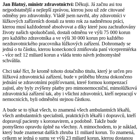
Jan Blatný, ministr zdravotnictví:
Děkuji. Já začnu asi tou
nejpodstatnější a nejlepší zprávou, kterou jsou už zde citované
odměny pro zdravotníky. Vládě jsem navrhl, aby zdravotníci v
lůžkových zařízeních dostali za tento rok za nadměrnou práci,
kterou musí každodenně absolvovat a díky které jsou zachraňovány
životy našich spoluobčanů, dostali odměnu ve výši 75 000 korun
pro každého zdravotníka a ve výši 30 000 korun pro každého
nezdravotnického pracovníka lůžkových zařízení. Dohromady se
jedná o tu částku, kterou koneckonců zmiňovala paní vicepremiérka
- více než 12 miliard korun a vláda tento návrh jednomyslně
schválila.
Chci také říct, že kromě tohoto dotačního titulu, který je určen pro
lůžková zdravotnická zařízení, bude v průběhu března dokončeno
jednání se zdravotními pojišťovnami, které formou kompenzací
zajistí, aby byly zvýšeny platby pro mimonemocniční, mimolůžková
zdravotnická zařízení tak, aby i všichni zdravotníci, kteří nepracují v
nemocnicích, byli odměněni stejnou částkou.
A bude se to týkat všech, to znamená všech ambulantních lékařů,
všech ambulantních specialistů, praktických lékařů i dopravců, kteří
dopravují pacienty s koronavirem, a podobně. Takže bude
pomyšleno opravdu úplně na všechny. A mimochodem, to je náklad,
který bude znamenat dalších zhruba 11 miliard korun. To znamená,
celkem se jedná o sumu ve výši 23 miliard korun, kterou dostanou