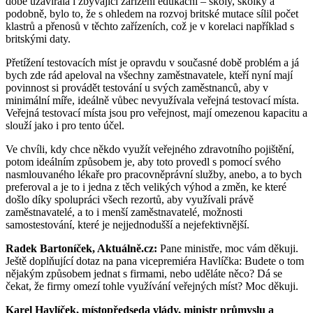
době uzavírala i zbývající zařízení edukační – školy, školky a
podobně, bylo to, že s ohledem na rozvoj britské mutace sílil počet
klastrů a přenosů v těchto zařízeních, což je v korelaci například s
britskými daty.
Přetížení testovacích míst je opravdu v současné době problém a já
bych zde rád apeloval na všechny zaměstnavatele, kteří nyní mají
povinnost si provádět testování u svých zaměstnanců, aby v
minimální míře, ideálně vůbec nevyužívala veřejná testovací místa.
Veřejná testovací místa jsou pro veřejnost, mají omezenou kapacitu a
slouží jako i pro tento účel.
Ve chvíli, kdy chce někdo využít veřejného zdravotního pojištění,
potom ideálním způsobem je, aby toto provedl s pomocí svého
nasmlouvaného lékaře pro pracovněprávní služby, anebo, a to bych
preferoval a je to i jedna z těch velikých výhod a změn, ke které
došlo díky spolupráci všech rezortů, aby využívali právě
zaměstnavatelé, a to i menší zaměstnavatelé, možnosti
samostestování, které je nejjednodušší a nejefektivnější.
Radek Bartoníček, Aktuálně.cz:
Pane ministře, moc vám děkuji.
Ještě doplňující dotaz na pana vicepremiéra Havlíčka: Budete o tom
nějakým způsobem jednat s firmami, nebo uděláte něco? Dá se
čekat, že firmy omezí tohle využívání veřejných míst? Moc děkuji.
Karel Havlíček, místopředseda vlády, ministr průmyslu a