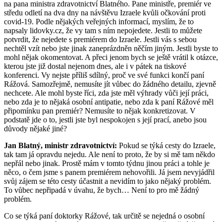
na pana ministra zdravotnictví Blatného. Pane ministře, premiér ve
středu odletí na dva dny na návštěvu Izraele kvůli očkování proti
covid-19. Podle nějakých veřejných informací, myslím, že to
napsaly lidovky.cz, že vy tam s ním nepojedete. Jestli to můžete
potvrdit, že nejedete s premiérem do Izraele. Jestli vás s sebou
nechtěl vzít nebo jste jinak zaneprázdněn něčím jiným. Jestli byste to
mohl nějak okomentovat. A přeci jenom bych se ještě vrátil k otázce,
kterou jste již dostal nejenom dnes, ale i v pátek na tiskové
konferenci. Vy nejste příliš sdílný, proč ve své funkci končí paní
Rážová. Samozřejmě, nemusíte jít vůbec do žádného detailu, zjevně
nechcete. Ale mohl byste říci, zda jste měl výhrady vůči její práci,
nebo zda je to nějaká osobní antipatie, nebo zda k paní Rážové měl
připomínku pan premiér? Nemusíte to nějak konkretizovat. V
podstatě jde o to, jestli jste byl nespokojen s její prací, anebo jsou
důvody nějaké jiné?
Jan Blatný, ministr zdravotnictví:
Pokud se týká cesty do Izraele,
tak tam já opravdu nejedu. Ale není to proto, že by si mě tam někdo
nepřál nebo jinak. Prostě mám v tomto týdnu jinou práci a tohle je
něco, o čem jsme s panem premiérem nehovořili. Já jsem nevyjádřil
svůj zájem se této cesty účastnit a nevidím to jako nějaký problém.
To vůbec nepřipadá v úvahu, že bych… Není to pro mě žádný
problém.
Co se týká paní doktorky Rážové, tak určitě se nejedná o osobní