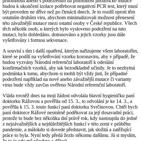
přítomností anebo s podezřením na přítomnost jihoafrické mutace
budou k ukončení izolace potřebovat negativní PCR test, který musí
být proveden ne dříve než po čtrnácti dnech. Je to rozdíl oproti těm
ostatním druhům viru, abychom minimalizovali možnost přenesení
této závažnější mutace mezi ostatní osoby v České republice. Všech
těch několik osob, u kterých bylo vysloveno podezření na tuto
mutaci, bylo dohledáno, dotrasováno a jejich vzorky jsou dále
vyšetřovány i formou sekvenace.
A souvisí s tím i další opatření, kterým nařizujeme všem laboratořím,
které se podílí na vyšetřování vzorku koronaviru, aby v případě, že
budou vyzvány Národní referenční laboratoří k odeslání
konfirmačních vzorků, aby tak bezodkladně učinily. Je to nezbytná
podmínka k tomu, abychom si mohli být vždy jisti, že případné
podezření například na nové anebo závažnější mutace či varianty
virus bude vždy zavčas ověřeno Národní referenční laboratoří.
Vláda rovněž dnes na moji žádost odvolala hlavní hygieničku paní
doktorku Rážovou a pověřila od 15. 3., to odvolání je ke 14. 3., a
pověřila k 15. 3. touto funkcí paní doktorku Svrčinovou. Chtěl bych
paní doktorce Rážové nesmírně poděkovat za její dosavadní práci,
protože to bude bez několika dní právě rok, kdy nastoupila do jedné
z nejzávažnějších a nejdůležitějších funkcí v této zemi v průběhu
pandemie, a málokdo si dovede představit, jak složitá a zatěžující
práce to byla. Nyní tedy předá žezlo někomu dalšímu. Já si myslím,
že to je ode mě všechno a děkuji.