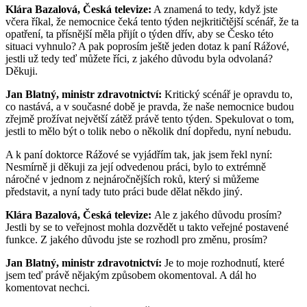
Klára Bazalová, Česká televize:
A znamená to tedy, když jste
včera říkal, že nemocnice čeká tento týden nejkritičtější scénář, že ta
opatření, ta přísnější měla přijít o týden dřív, aby se Česko této
situaci vyhnulo? A pak poprosím ještě jeden dotaz k paní Rážové,
jestli už tedy teď můžete říci, z jakého důvodu byla odvolaná?
Děkuji.
Jan Blatný, ministr zdravotnictví:
Kritický scénář je opravdu to,
co nastává, a v současné době je pravda, že naše nemocnice budou
zřejmě prožívat největší zátěž právě tento týden. Spekulovat o tom,
jestli to mělo být o tolik nebo o několik dní dopředu, nyní nebudu.
A k paní doktorce Rážové se vyjádřím tak, jak jsem řekl nyní:
Nesmírně ji děkuji za její odvedenou práci, bylo to extrémně
náročné v jednom z nejnáročnějších roků, který si můžeme
představit, a nyní tady tuto práci bude dělat někdo jiný.
Klára Bazalová, Česká televize:
Ale z jakého důvodu prosím?
Jestli by se to veřejnost mohla dozvědět u takto veřejné postavené
funkce. Z jakého důvodu jste se rozhodl pro změnu, prosím?
Jan Blatný, ministr zdravotnictví:
Je to moje rozhodnutí, které
jsem teď právě nějakým způsobem okomentoval. A dál ho
komentovat nechci.