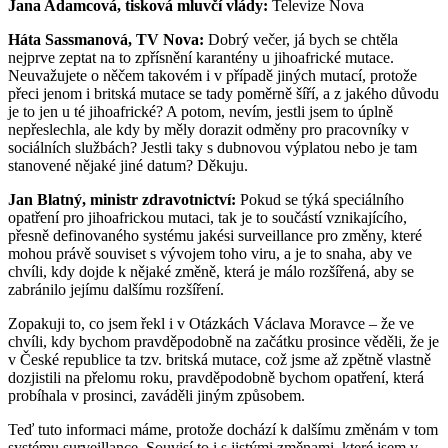
Jana Adamcová, tisková mluvčí vlády:
Televize Nova
Háta Sassmanová, TV Nova:
Dobrý večer, já bych se chtěla
nejprve zeptat na to zpřísnění karantény u jihoafrické mutace.
Neuvažujete o něčem takovém i v případě jiných mutací, protože
přeci jenom i britská mutace se tady poměrně šíří, a z jakého důvodu
je to jen u té jihoafrické? A potom, nevím, jestli jsem to úplně
nepřeslechla, ale kdy by měly dorazit odměny pro pracovníky v
sociálních službách? Jestli taky s dubnovou výplatou nebo je tam
stanovené nějaké jiné datum? Děkuju.
Jan Blatný, ministr zdravotnictví:
Pokud se týká speciálního
opatření pro jihoafrickou mutaci, tak je to součástí vznikajícího,
přesně definovaného systému jakési surveillance pro změny, které
mohou právě souviset s vývojem toho viru, a je to snaha, aby ve
chvíli, kdy dojde k nějaké změně, která je málo rozšířená, aby se
zabránilo jejímu dalšímu rozšíření.
Zopakuji to, co jsem řekl i v Otázkách Václava Moravce – že ve
chvíli, kdy bychom pravděpodobně na začátku prosince věděli, že je
v České republice ta tzv. britská mutace, což jsme až zpětně vlastně
dozjistili na přelomu roku, pravděpodobně bychom opatření, která
probíhala v prosinci, zaváděli jiným způsobem.
Teď tuto informaci máme, protože dochází k dalšímu změnám v tom
systému surveillance. Souvisí to i s jistými změnami, které jsem v