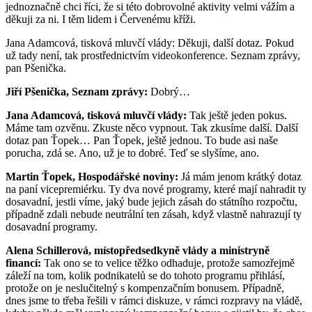
jednoznačně chci říci, že si této dobrovolné aktivity velmi vážím a
děkuji za ni. I těm lidem i Červenému kříži.
Jana Adamcová, tisková mluvčí vlády: Děkuji, další dotaz. Pokud
už tady není, tak prostřednictvím videokonference. Seznam zprávy,
pan Pšenička.
Jiří Pšenička, Seznam zprávy:
Dobrý…
Jana Adamcová, tisková mluvčí vlády:
Tak ještě jeden pokus.
Máme tam ozvěnu. Zkuste něco vypnout. Tak zkusíme další. Další
dotaz pan Ťopek… Pan Ťopek, ještě jednou. To bude asi naše
porucha, zdá se. Ano, už je to dobré. Teď se slyšíme, ano.
Martin Ťopek, Hospodářské noviny:
Já mám jenom krátký dotaz
na paní vicepremiérku. Ty dva nové programy, které mají nahradit ty
dosavadní, jestli víme, jaký bude jejich zásah do státního rozpočtu,
případně zdali nebude neutrální ten zásah, když vlastně nahrazují ty
dosavadní programy.
Alena Schillerová, místopředsedkyně vlády a ministryně
financí:
Tak ono se to velice těžko odhaduje, protože samozřejmě
záleží na tom, kolik podnikatelů se do tohoto programu přihlásí,
protože on je neslučitelný s kompenzačním bonusem. Případně,
dnes jsme to třeba řešili v rámci diskuze, v rámci rozpravy na vládě,