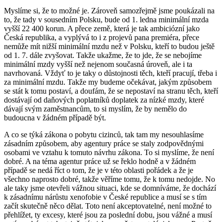
Myslíme si, že to možné je. Zároveň samozřejmě jsme poukázali na
to, že tady v sousedním Polsku, bude od 1. ledna minimální mzda
vyšší 22 400 korun. A přece země, která je tak ambiciózní jako
Česká republika, a vyplývá to i z projevů pana premiéra, přece
nemůže mít nižší minimální mzdu než v Polsku, kteří to budou ještě
od 1. 7. dále zvyšovat. Takže ukažme, že to jde, že se nebojíme
minimální mzdy vyšší než nejenom současná úroveň, ale i ta
navrhovaná. Vždyť to je taky o důstojnosti těch, kteří pracují, třeba i
za minimální mzdu. Takže my budeme očekávat, jakým způsobem
se stát k tomu postaví, a doufám, že se nepostaví na stranu těch, kteří
dostávají od daňových poplatníků doplatek za nízké mzdy, které
dávají svým zaměstnancům, to si myslím, že by nemělo do
budoucna v žádném případě být.
A co se týká zákona o pobytu cizinců, tak tam my nesouhlasíme
zásadním způsobem, aby agentury práce se staly zodpovědnými
osobami ve vztahu k tomuto návrhu zákona. To si myslíme, že není
dobré. A na téma agentur práce už se řeklo hodně a v žádném
případě se nedá říct o tom, že je v této oblasti pořádek a že je
všechno naprosto dobré, takže věříme tomu, že k tomu nedojde. No
ale taky jsme otevřeli vážnou situaci, kde se domníváme, že dochází
k zásadnímu nárůstu xenofobie v České republice a musí se s tím
začít skutečně něco dělat. Toto není akceptovatelné, není možné to
přehlížet, ty excesy, které jsou za poslední dobu, jsou vážné a musí