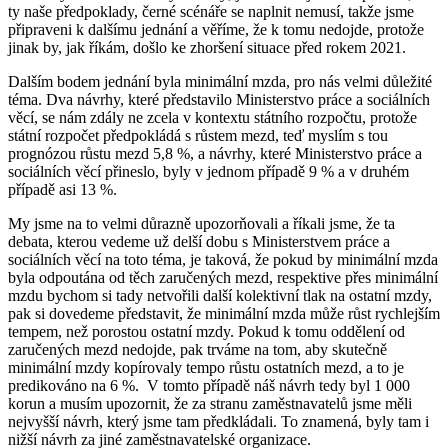
ty naše předpoklady, černé scénáře se naplnit nemusí, takže jsme
připraveni k dalšímu jednání a věříme, že k tomu nedojde, protože
jinak by, jak říkám, došlo ke zhoršení situace před rokem 2021.
Dalším bodem jednání byla minimální mzda, pro nás velmi důležité
téma. Dva návrhy, které představilo Ministerstvo práce a sociálních
věcí, se nám zdály ne zcela v kontextu státního rozpočtu, protože
státní rozpočet předpokládá s růstem mezd, teď myslím s tou
prognózou růstu mezd 5,8 %, a návrhy, které Ministerstvo práce a
sociálních věcí přineslo, byly v jednom případě 9 % a v druhém
případě asi 13 %.
My jsme na to velmi důrazně upozorňovali a říkali jsme, že ta
debata, kterou vedeme už delší dobu s Ministerstvem práce a
sociálních věcí na toto téma, je taková, že pokud by minimální mzda
byla odpoutána od těch zaručených mezd, respektive přes minimální
mzdu bychom si tady netvořili další kolektivní tlak na ostatní mzdy,
pak si dovedeme představit, že minimální mzda může růst rychlejším
tempem, než porostou ostatní mzdy. Pokud k tomu oddělení od
zaručených mezd nedojde, pak trváme na tom, aby skutečně
minimální mzdy kopírovaly tempo růstu ostatních mezd, a to je
predikováno na 6 %. V tomto případě náš návrh tedy byl 1 000
korun a musím upozornit, že za stranu zaměstnavatelů jsme měli
nejvyšší návrh, který jsme tam předkládali. To znamená, byly tam i
nižší návrh za jiné zaměstnavatelské organizace.