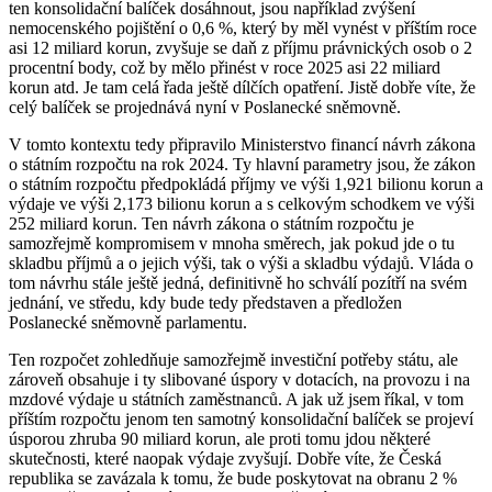
ten konsolidační balíček dosáhnout, jsou například zvýšení
nemocenského pojištění o 0,6 %, který by měl vynést v příštím roce
asi 12 miliard korun, zvyšuje se daň z příjmu právnických osob o 2
procentní body, což by mělo přinést v roce 2025 asi 22 miliard
korun atd. Je tam celá řada ještě dílčích opatření. Jistě dobře víte, že
celý balíček se projednává nyní v Poslanecké sněmovně.
V tomto kontextu tedy připravilo Ministerstvo financí návrh zákona
o státním rozpočtu na rok 2024. Ty hlavní parametry jsou, že zákon
o státním rozpočtu předpokládá příjmy ve výši 1,921 bilionu korun a
výdaje ve výši 2,173 bilionu korun a s celkovým schodkem ve výši
252 miliard korun. Ten návrh zákona o státním rozpočtu je
samozřejmě kompromisem v mnoha směrech, jak pokud jde o tu
skladbu příjmů a o jejich výši, tak o výši a skladbu výdajů. Vláda o
tom návrhu stále ještě jedná, definitivně ho schválí pozítří na svém
jednání, ve středu, kdy bude tedy představen a předložen
Poslanecké sněmovně parlamentu.
Ten rozpočet zohledňuje samozřejmě investiční potřeby státu, ale
zároveň obsahuje i ty slibované úspory v dotacích, na provozu i na
mzdové výdaje u státních zaměstnanců. A jak už jsem říkal, v tom
příštím rozpočtu jenom ten samotný konsolidační balíček se projeví
úsporou zhruba 90 miliard korun, ale proti tomu jdou některé
skutečnosti, které naopak výdaje zvyšují. Dobře víte, že Česká
republika se zavázala k tomu, že bude poskytovat na obranu 2 %