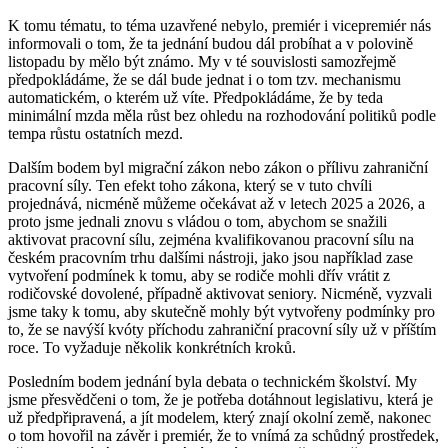
K tomu tématu, to téma uzavřené nebylo, premiér i vicepremiér nás
informovali o tom, že ta jednání budou dál probíhat a v polovině
listopadu by mělo být známo. My v té souvislosti samozřejmě
předpokládáme, že se dál bude jednat i o tom tzv. mechanismu
automatickém, o kterém už víte. Předpokládáme, že by teda
minimální mzda měla růst bez ohledu na rozhodování politiků podle
tempa růstu ostatních mezd.
Dalším bodem byl migrační zákon nebo zákon o přílivu zahraniční
pracovní síly. Ten efekt toho zákona, který se v tuto chvíli
projednává, nicméně můžeme očekávat až v letech 2025 a 2026, a
proto jsme jednali znovu s vládou o tom, abychom se snažili
aktivovat pracovní sílu, zejména kvalifikovanou pracovní sílu na
českém pracovním trhu dalšími nástroji, jako jsou například zase
vytvoření podmínek k tomu, aby se rodiče mohli dřív vrátit z
rodičovské dovolené, případně aktivovat seniory. Nicméně, vyzvali
jsme taky k tomu, aby skutečně mohly být vytvořeny podmínky pro
to, že se navýší kvóty příchodu zahraniční pracovní síly už v příštím
roce. To vyžaduje několik konkrétních kroků.
Posledním bodem jednání byla debata o technickém školství. My
jsme přesvědčeni o tom, že je potřeba dotáhnout legislativu, která je
už předpřipravená, a jít modelem, který znají okolní země, nakonec
o tom hovořil na závěr i premiér, že to vnímá za schůdný prostředek,