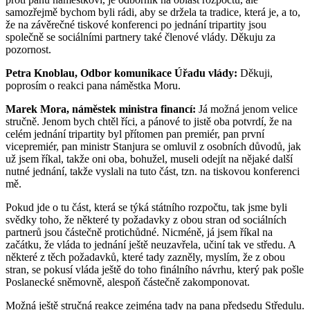
samozřejmě bychom byli rádi, aby se držela ta tradice, která je, a to,
že na závěrečné tiskové konferenci po jednání tripartity jsou
společně se sociálními partnery také členové vlády. Děkuju za
pozornost.
Petra Knoblau, Odbor komunikace Úřadu vlády:
Děkuji,
poprosím o reakci pana náměstka Moru.
Marek Mora, náměstek ministra financí:
Já možná jenom velice
stručně. Jenom bych chtěl říci, a pánové to jistě oba potvrdí, že na
celém jednání tripartity byl přítomen pan premiér, pan první
vicepremiér, pan ministr Stanjura se omluvil z osobních důvodů, jak
už jsem říkal, takže oni oba, bohužel, museli odejít na nějaké další
nutné jednání, takže vyslali na tuto část, tzn. na tiskovou konferenci
mě.
Pokud jde o tu část, která se týká státního rozpočtu, tak jsme byli
svědky toho, že některé ty požadavky z obou stran od sociálních
partnerů jsou částečně protichůdné. Nicméně, já jsem říkal na
začátku, že vláda to jednání ještě neuzavřela, učiní tak ve středu. A
některé z těch požadavků, které tady zazněly, myslím, že z obou
stran, se pokusí vláda ještě do toho finálního návrhu, který pak pošle
Poslanecké sněmovně, alespoň částečně zakomponovat.
Možná ještě stručná reakce zejména tady na pana předsedu Středulu.