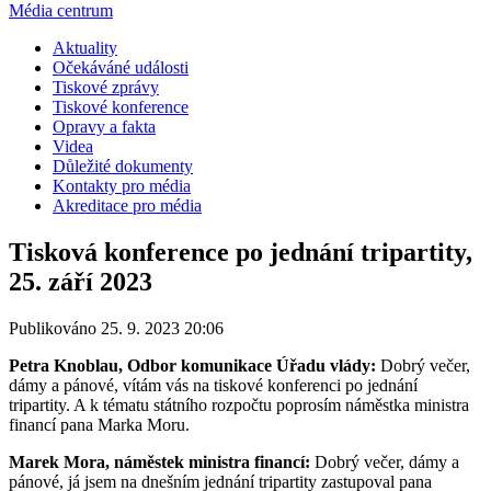
Média centrum
Aktuality
Očekáváné události
Tiskové zprávy
Tiskové konference
Opravy a fakta
Videa
Důležité dokumenty
Kontakty pro média
Akreditace pro média
Tisková konference po jednání tripartity,
25. září 2023
Publikováno 25. 9. 2023 20:06
Petra Knoblau, Odbor komunikace Úřadu vlády:
Dobrý večer,
dámy a pánové, vítám vás na tiskové konferenci po jednání
tripartity. A k tématu státního rozpočtu poprosím náměstka ministra
financí pana Marka Moru.
Marek Mora, náměstek ministra financí:
Dobrý večer, dámy a
pánové, já jsem na dnešním jednání tripartity zastupoval pana