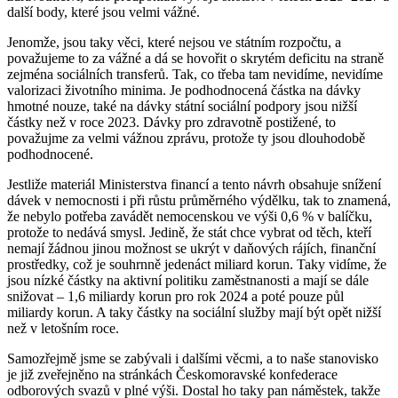
další body, které jsou velmi vážné.
Jenomže, jsou taky věci, které nejsou ve státním rozpočtu, a
považujeme to za vážné a dá se hovořit o skrytém deficitu na straně
zejména sociálních transferů. Tak, co třeba tam nevidíme, nevidíme
valorizaci životního minima. Je podhodnocená částka na dávky
hmotné nouze, také na dávky státní sociální podpory jsou nižší
částky než v roce 2023. Dávky pro zdravotně postižené, to
považujme za velmi vážnou zprávu, protože ty jsou dlouhodobě
podhodnocené.
Jestliže materiál Ministerstva financí a tento návrh obsahuje snížení
dávek v nemocnosti i při růstu průměrného výdělku, tak to znamená,
že nebylo potřeba zavádět nemocenskou ve výši 0,6 % v balíčku,
protože to nedává smysl. Jedině, že stát chce vybrat od těch, kteří
nemají žádnou jinou možnost se ukrýt v daňových rájích, finanční
prostředky, což je souhrnně jedenáct miliard korun. Taky vidíme, že
jsou nízké částky na aktivní politiku zaměstnanosti a mají se dále
snižovat – 1,6 miliardy korun pro rok 2024 a poté pouze půl
miliardy korun. A taky částky na sociální služby mají být opět nižší
než v letošním roce.
Samozřejmě jsme se zabývali i dalšími věcmi, a to naše stanovisko
je již zveřejněno na stránkách Českomoravské konfederace
odborových svazů v plné výši. Dostal ho taky pan náměstek, takže