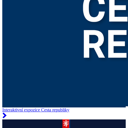
Interaktivní expozice Cesta republiky