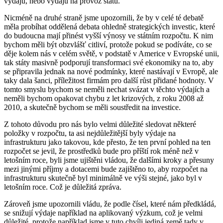
výdajů, nebo výdajů na provoz státu.
Nicméně na druhé straně jsme upozornili, že by v celé té debatě
měla probíhat oddělená debata ohledně strategických investic, které
do budoucna mají přinést vyšší výnosy ve státním rozpočtu. K nim
bychom měli být obzvlášť citliví, protože pokud se podíváte, co se
děje kolem nás v celém světě, v podstatě v Americe v Evropské unii,
tak státy masivně podporují transformaci své ekonomiky na to, aby
se připravila jednak na nové podmínky, které nastávají v Evropě, ale
taky dala šanci, příležitost firmám pro další růst přidané hodnoty. V
tomto smyslu bychom se neměli nechat svázat v těchto výdajích a
neměli bychom opakovat chybu z let krizových, z roku 2008 až
2010, a skutečně bychom se měli soustředit na investice.
Z tohoto důvodu pro nás bylo velmi důležité sledovat některé
položky v rozpočtu, ta asi nejdůležitější byly výdaje na
infrastrukturu jako takovou, kde přesto, že ten první pohled na ten
rozpočet se jevil, že prostředků bude pro příští rok méně než v
letošním roce, byli jsme ujištěni vládou, že dalšími kroky a přesuny
mezi jinými příjmy a dotacemi bude zajištěno to, aby rozpočet na
infrastrukturu skutečně byl minimálně ve výši stejné, jako byl v
letošním roce. Což je důležitá zpráva.
Zároveň jsme upozornili vládu, že podle čísel, které nám předkládá,
se snižují výdaje například na aplikovaný výzkum, což je velmi
důležité, protože například jsme v tuto chvíli jediná země tady v