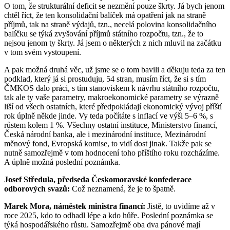
O tom, že strukturální deficit se nezmění pouze škrty. Já bych jenom
chtěl říct, že ten konsolidační balíček má opatření jak na straně
příjmů, tak na straně výdajů, tzn., necelá polovina konsolidačního
balíčku se týká zvyšování příjmů státního rozpočtu, tzn., že to
nejsou jenom ty škrty. Já jsem o některých z nich mluvil na začátku
v tom svém vystoupení.
A pak možná druhá věc, už jsme se o tom bavili a děkuju teda za ten
podklad, který já si prostuduju, 54 stran, musím říct, že si s tím
ČMKOS dalo práci, s tím stanoviskem k návrhu státního rozpočtu,
tak ale ty vaše parametry, makroekonomické parametry se výrazně
liší od všech ostatních, které předpokládají ekonomický vývoj příští
rok úplně někde jinde. Vy teda počítáte s inflací ve výši 5–6 %, s
růstem kolem 1 %. Všechny ostatní instituce, Ministerstvo financí,
Česká národní banka, ale i mezinárodní instituce, Mezinárodní
měnový fond, Evropská komise, to vidí dost jinak. Takže pak se
nutně samozřejmě v tom hodnocení toho příštího roku rozcházíme.
A úplně možná poslední poznámka.
Josef Středula, předseda Českomoravské konfederace
odborových svazů:
Což neznamená, že je to špatně.
Marek Mora, náměstek ministra financí:
Jistě, to uvidíme až v
roce 2025, kdo to odhadl lépe a kdo hůře. Poslední poznámka se
týká hospodářského růstu. Samozřejmě oba dva pánové mají