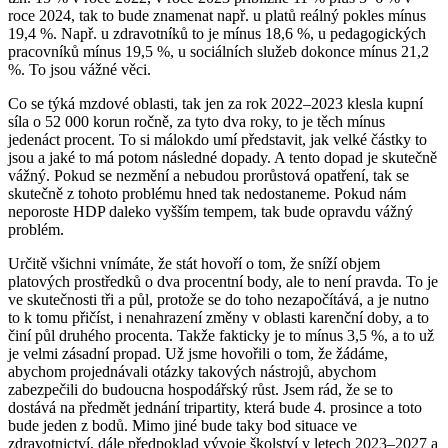
roce 2024, tak to bude znamenat např. u platů reálný pokles mínus
19,4 %. Např. u zdravotníků to je mínus 18,6 %, u pedagogických
pracovníků mínus 19,5 %, u sociálních služeb dokonce mínus 21,2
%. To jsou vážné věci.
Co se týká mzdové oblasti, tak jen za rok 2022–2023 klesla kupní
síla o 52 000 korun ročně, za tyto dva roky, to je těch mínus
jedenáct procent. To si málokdo umí představit, jak velké částky to
jsou a jaké to má potom následné dopady. A tento dopad je skutečně
vážný. Pokud se nezmění a nebudou prorůstová opatření, tak se
skutečně z tohoto problému hned tak nedostaneme. Pokud nám
neporoste HDP daleko vyšším tempem, tak bude opravdu vážný
problém.
Určitě všichni vnímáte, že stát hovoří o tom, že sníží objem
platových prostředků o dva procentní body, ale to není pravda. To je
ve skutečnosti tři a půl, protože se do toho nezapočítává, a je nutno
to k tomu přičíst, i nenahrazení změny v oblasti karenční doby, a to
činí půl druhého procenta. Takže fakticky je to mínus 3,5 %, a to už
je velmi zásadní propad. Už jsme hovořili o tom, že žádáme,
abychom projednávali otázky takových nástrojů, abychom
zabezpečili do budoucna hospodářský růst. Jsem rád, že se to
dostává na předmět jednání tripartity, která bude 4. prosince a toto
bude jeden z bodů. Mimo jiné bude taky bod situace ve
zdravotnictví, dále předpoklad vývoje školství v letech 2023–2027 a