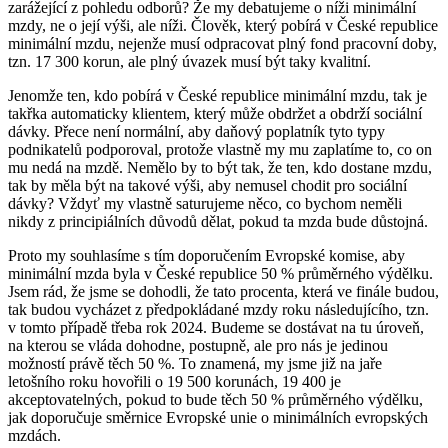
zarážející z pohledu odborů? Že my debatujeme o níži minimální
mzdy, ne o její výši, ale níži. Člověk, který pobírá v České republice
minimální mzdu, nejenže musí odpracovat plný fond pracovní doby,
tzn. 17 300 korun, ale plný úvazek musí být taky kvalitní.
Jenomže ten, kdo pobírá v České republice minimální mzdu, tak je
takřka automaticky klientem, který může obdržet a obdrží sociální
dávky. Přece není normální, aby daňový poplatník tyto typy
podnikatelů podporoval, protože vlastně my mu zaplatíme to, co on
mu nedá na mzdě. Nemělo by to být tak, že ten, kdo dostane mzdu,
tak by měla být na takové výši, aby nemusel chodit pro sociální
dávky? Vždyť my vlastně saturujeme něco, co bychom neměli
nikdy z principiálních důvodů dělat, pokud ta mzda bude důstojná.
Proto my souhlasíme s tím doporučením Evropské komise, aby
minimální mzda byla v České republice 50 % průměrného výdělku.
Jsem rád, že jsme se dohodli, že tato procenta, která ve finále budou,
tak budou vycházet z předpokládané mzdy roku následujícího, tzn.
v tomto případě třeba rok 2024. Budeme se dostávat na tu úroveň,
na kterou se vláda dohodne, postupně, ale pro nás je jedinou
možností právě těch 50 %. To znamená, my jsme již na jaře
letošního roku hovořili o 19 500 korunách, 19 400 je
akceptovatelných, pokud to bude těch 50 % průměrného výdělku,
jak doporučuje směrnice Evropské unie o minimálních evropských
mzdách.