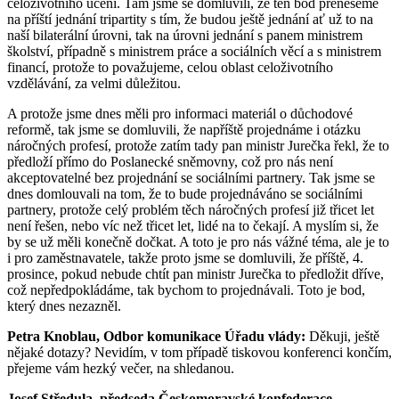
celoživotního učení. Tam jsme se domluvili, že ten bod přeneseme
na příští jednání tripartity s tím, že budou ještě jednání ať už to na
naší bilaterální úrovni, tak na úrovni jednání s panem ministrem
školství, případně s ministrem práce a sociálních věcí a s ministrem
financí, protože to považujeme, celou oblast celoživotního
vzdělávání, za velmi důležitou.
A protože jsme dnes měli pro informaci materiál o důchodové
reformě, tak jsme se domluvili, že napříště projednáme i otázku
náročných profesí, protože zatím tady pan ministr Jurečka řekl, že to
předloží přímo do Poslanecké sněmovny, což pro nás není
akceptovatelné bez projednání se sociálními partnery. Tak jsme se
dnes domlouvali na tom, že to bude projednáváno se sociálními
partnery, protože celý problém těch náročných profesí již třicet let
není řešen, nebo víc než třicet let, lidé na to čekají. A myslím si, že
by se už měli konečně dočkat. A toto je pro nás vážné téma, ale je to
i pro zaměstnavatele, takže proto jsme se domluvili, že příště, 4.
prosince, pokud nebude chtít pan ministr Jurečka to předložit dříve,
což nepředpokládáme, tak bychom to projednávali. Toto je bod,
který dnes nezazněl.
Petra Knoblau, Odbor komunikace Úřadu vlády:
Děkuji, ještě
nějaké dotazy? Nevidím, v tom případě tiskovou konferenci končím,
přejeme vám hezký večer, na shledanou.
Josef Středula, předseda Českomoravské konfederace