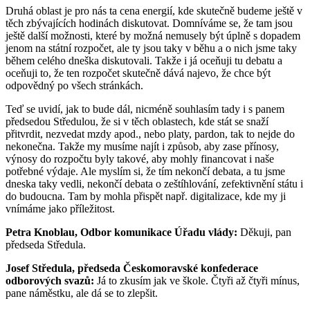
Druhá oblast je pro nás ta cena energií, kde skutečně budeme ještě v
těch zbývajících hodinách diskutovat. Domníváme se, že tam jsou
ještě další možnosti, které by možná nemusely být úplně s dopadem
jenom na státní rozpočet, ale ty jsou taky v běhu a o nich jsme taky
během celého dneška diskutovali. Takže i já oceňuji tu debatu a
oceňuji to, že ten rozpočet skutečně dává najevo, že chce být
odpovědný po všech stránkách.
Teď se uvidí, jak to bude dál, nicméně souhlasím tady i s panem
předsedou Středulou, že si v těch oblastech, kde stát se snaží
přitvrdit, nezvedat mzdy apod., nebo platy, pardon, tak to nejde do
nekonečna. Takže my musíme najít i způsob, aby zase přínosy,
výnosy do rozpočtu byly takové, aby mohly financovat i naše
potřebné výdaje. Ale myslím si, že tím nekončí debata, a tu jsme
dneska taky vedli, nekončí debata o zeštíhlování, zefektivnění státu i
do budoucna. Tam by mohla přispět např. digitalizace, kde my ji
vnímáme jako příležitost.
Petra Knoblau, Odbor komunikace Úřadu vlády:
Děkuji, pan
předseda Středula.
Josef Středula, předseda Českomoravské konfederace
odborových svazů:
Já to zkusím jak ve škole. Čtyři až čtyři mínus,
pane náměstku, ale dá se to zlepšit.