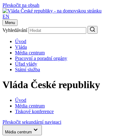
Přeskočit na obsah
EN
Menu
Vyhledávání
Úvod
Vláda
Média centrum
Pracovní a poradní orgány
Úřad vlády
Státní služba
Vláda České republiky
Úvod
Média centrum
Tiskové konference
Přeskočit sekundární navigaci
Média centrum