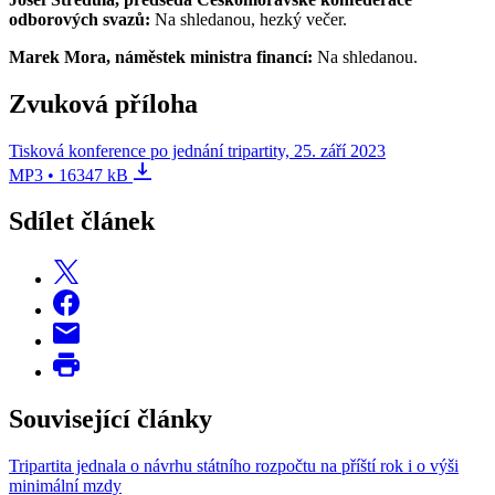
odborových svazů:
Na shledanou, hezký večer.
Marek Mora, náměstek ministra financí:
Na shledanou.
Zvuková příloha
Tisková konference po jednání tripartity, 25. září 2023
MP3 • 16347 kB
Sdílet článek
Související články
Tripartita jednala o návrhu státního rozpočtu na příští rok i o výši
minimální mzdy