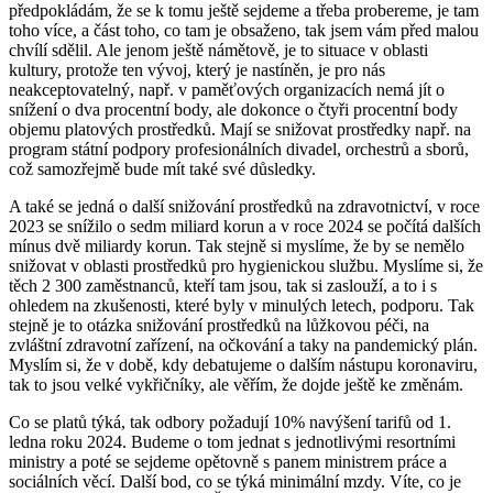
předpokládám, že se k tomu ještě sejdeme a třeba probereme, je tam
toho více, a část toho, co tam je obsaženo, tak jsem vám před malou
chvílí sdělil. Ale jenom ještě námětově, je to situace v oblasti
kultury, protože ten vývoj, který je nastíněn, je pro nás
neakceptovatelný, např. v paměťových organizacích nemá jít o
snížení o dva procentní body, ale dokonce o čtyři procentní body
objemu platových prostředků. Mají se snižovat prostředky např. na
program státní podpory profesionálních divadel, orchestrů a sborů,
což samozřejmě bude mít také své důsledky.
A také se jedná o další snižování prostředků na zdravotnictví, v roce
2023 se snížilo o sedm miliard korun a v roce 2024 se počítá dalších
mínus dvě miliardy korun. Tak stejně si myslíme, že by se nemělo
snižovat v oblasti prostředků pro hygienickou službu. Myslíme si, že
těch 2 300 zaměstnanců, kteří tam jsou, tak si zaslouží, a to i s
ohledem na zkušenosti, které byly v minulých letech, podporu. Tak
stejně je to otázka snižování prostředků na lůžkovou péči, na
zvláštní zdravotní zařízení, na očkování a taky na pandemický plán.
Myslím si, že v době, kdy debatujeme o dalším nástupu koronaviru,
tak to jsou velké vykřičníky, ale věřím, že dojde ještě ke změnám.
Co se platů týká, tak odbory požadují 10% navýšení tarifů od 1.
ledna roku 2024. Budeme o tom jednat s jednotlivými resortními
ministry a poté se sejdeme opětovně s panem ministrem práce a
sociálních věcí. Další bod, co se týká minimální mzdy. Víte, co je