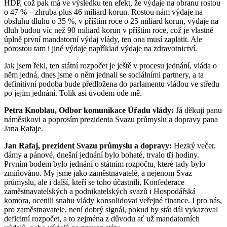
HDP, což pak má ve výsledku ten efekt, že výdaje na obranu rostou
o 47 % – zhruba plus 46 miliard korun. Rostou nám výdaje na
obsluhu dluhu o 35 %, v příštím roce o 25 miliard korun, výdaje na
dluh budou víc než 90 miliard korun v příštím roce, což je vlastně
úplně první mandatorní výdaj vlády, ten ona musí zaplatit. Ale
porostou tam i jiné výdaje například výdaje na zdravotnictví.
Jak jsem řekl, ten státní rozpočet je ještě v procesu jednání, vláda o
něm jedná, dnes jsme o něm jednali se sociálními partnery, a ta
definitivní podoba bude předložena do parlamentu vládou ve středu
po jejím jednání. Tolik asi úvodem ode mě.
Petra Knoblau, Odbor komunikace Úřadu vlády:
Já děkuji panu
náměstkovi a poprosím prezidenta Svazu průmyslu a dopravy pana
Jana Rafaje.
Jan Rafaj, prezident Svazu průmyslu a dopravy:
Hezký večer,
dámy a pánové, dnešní jednání bylo bohaté, trvalo tři hodiny.
Prvním bodem bylo jednání o státním rozpočtu, které tady bylo
zmiňováno. My jsme jako zaměstnavatelé, a nejenom Svaz
průmyslu, ale i další, kteří se toho účastnili, Konfederace
zaměstnavatelských a podnikatelských svazů i Hospodářská
komora, ocenili snahu vlády konsolidovat veřejné finance. I pro nás,
pro zaměstnavatele, není dobrý signál, pokud by stát dál vykazoval
deficitní rozpočet, a to zejména z důvodu ať už mandatorních