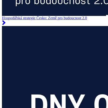
Hospodářská strategie Česko: Země pro budoucnost 2.0