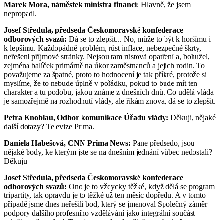
Marek Mora, náměstek ministra financí:
Hlavně, že jsem
nepropadl.
Josef Středula, předseda Českomoravské konfederace
odborových svazů:
Dá se to zlepšit... No, může to být k horšímu i
k lepšímu. Každopádně problém, růst inflace, nebezpečné škrty,
neřešení příjmové stránky. Nejsou tam růstová opatření a, bohužel,
zejména balíček primárně na úkor zaměstnanců a jejich rodin. To
považujeme za špatné, proto to hodnocení je tak příkré, protože si
myslíme, že to nebude úplně v pořádku, pokud to bude mít ten
charakter a tu podobu, jakou známe z dnešních dnů. Co udělá vláda
je samozřejmě na rozhodnutí vlády, ale říkám znova, dá se to zlepšit.
Petra Knoblau, Odbor komunikace Úřadu vlády:
Děkuji, nějaké
další dotazy? Televize Prima.
Daniela Habešová, CNN Prima News:
Pane předsedo, jsou
nějaké body, ke kterým jste se na dnešním jednání vůbec nedostali?
Děkuju.
Josef Středula, předseda Českomoravské konfederace
odborových svazů:
Ono je to vždycky těžké, když dělá se program
tripartity, tak opravdu je to těžké už ten měsíc dopředu. A v tomto
případě jsme dnes neřešili bod, který se jmenoval Společný záměr
podpory dalšího profesního vzdělávání jako integrální součást