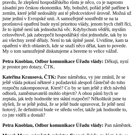
pravdu, že zlepšení hospodářského růstu je něco, co je naprosto
zásadní pro českou ekonomiku. My, bohužel, pořád ještě patříme k
zemím, které ještě nedosáhly ani té předcovidové úrovně. Možná už
jsme jediní v Evropské unii. A samozřejmě soustředit se na ta
prorůstová opatření bude nyní prioritou vlády, jenom bych chtěl říci,
že to úplně není tak jednoduchá věc. Kdybychom věděli, myslím
celosvětově, jak zabezpečit hospodářský růst jednoduše, tak by to
asi všechny země dělaly. Není to tak úplně jasné. Uvidíme, kam ta
opatření v těch oblastech, kde se snaží něco dělat, kam to povede.
My o tom samozřejmě diskutujeme a bereme to velice vážně.
Petra Knoblau, Odbor komunikace Úřadu vlády:
Děkuji, nyní
je prostor pro dotazy, ČTK.
Kateřina Krausová, ČTK:
Pane náměstku, vy jste zmínil, že se
ještě vláda pokusí některé z požadavků alespoň částečně do toho
rozpočtu zakomponovat. Které? Co by se tam ještě z těch návrhů
odborů, zaměstnavatelů mohlo objevit? A obou pánů bych se
zeptala, jak tedy hodnotíte ten státní rozpočet? Několikrát jsme tu
slyšeli, že se ještě jedná, že se ještě bude upravovat, že ještě není
hotový, že definitivní bude ve středu večer, takže jak hodnotíte to,
co jste viděli a dostali?
Petra Knoblau, Odbor komunikace Úřadu vlády:
Pan náměstek.