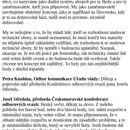
něco, co nazýváme jako duální systém, alespoň pro ty školy a pro ty
zaměstnavatele, kteří jsou připraveni. My jako zaměstnavatelé
navrhujeme obdobný koncept, jako je například na Slovensku, kdy
je to na dobrovolné bázi, tudíž není to povinné, nicméně
dobrovolné.
My se nebojíme o to, že by mladí lidé, kteří se rozhodnout studovat
technické obory, to nutně neznamená, že musí končit bez maturity
na nějakém úplně základním vzdělání, ale rozhodnou-li se studovat
technické obory, že by neměli v budoucnu uplatnění. Naopak,
ukazuje se, že ten trh práce jak řemeslníky, tak technicky zdatné lidi
umí velmi dobře ocenit a do budoucna bude dál oceňovat. Takže
chceme ten koncept mít zajištěný. To byly pro nás nejdůležitější
body z dnešní tripartity.
Petra Knoblau, Odbor komunikace Úřadu vlády:
Děkuji a
poprosím také předsedu Konfederace odborových svazů pana Josefa
Středulu.
Josef Středula, předseda Českomoravské konfederace
odborových svazů:
Hezký večer, děkuji za slovo. Z našeho
pohledu ten hlavní bod, nebo dva hlavní body, tzn. státní rozpočet a
minimální mzda, byly velmi vážné. Je nutno připomenout, že v
oblasti státního rozpočtu se dostáváme do zásadního problému, a to
je strukturálního deficitu, který se nevyřeší škrty. Jestli budeme dál