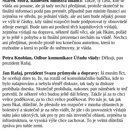
Marek Mora, náměstek ministra financí:
Takže, ty části, kde se
vláda asi posune, ale já tady nechci předjímat, protože skutečně tu
finální informaci podá pan premiér, případně pan ministr financí asi
zejména ve středu, po jednání vlády, ale asi tam bude nějaký posun
ve výši té částky, kdy státní rozpočet bude podporovat ty obnovitelé
zdroje energií. Bude tam asi posílení těch kapitálových výdajů,
zejména výdajů na dopravu, některé další věci, ale jak říkám, pořád
je to ještě v pohybu a tu finální prezentaci nechám na vládě. Nechci
ani předjímat, protože prostě tou konečnou autoritou, která to
rozhodne a která to pošle do sněmovny, je vláda.
Petra Knoblau, Odbor komunikace Úřadu vlády:
Děkuji, pan
prezident Rafaj.
Jan Rafaj, prezident Svazu průmyslu a dopravy:
Já musím říct,
že oceňuji dnes to, že, na rozdíl od konsolidačního balíčku, kde to
bylo nalajnováno a nebyla téměř diskuze, tak tady ta diskuze
probíhala dneska. Skutečně probíhala, nakonec pan náměstek to teď
potvrdil, že některé věci budou ještě dál řešeny. Takže já za to chci
velice poděkovat, za to chci velice poděkovat. Pro nás je, tak jak
jsem říkal, důležité, že přestože ten rozpočet v mnoha oblastech je
bolestivý a skutečně je na něm vidět, že jde i do provozních výdajů
státu jako takových, tak pro ty pro nás investiční oblasti, zejména ta
infrastruktura, se vysoká výše chce zachovat. To je velmi důležitá
zpráva pro tuhle zemi.