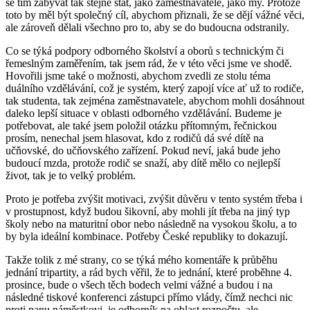
se tím zabývat tak stejně stát, jako zaměstnavatelé, jako my. Protože
toto by měl být společný cíl, abychom přiznali, že se dějí vážné věci,
ale zároveň dělali všechno pro to, aby se do budoucna odstranily.
Co se týká podpory odborného školství a oborů s technickým či
řemeslným zaměřením, tak jsem rád, že v této věci jsme ve shodě.
Hovořili jsme také o možnosti, abychom zvedli ze stolu téma
duálního vzdělávání, což je systém, který zapojí více ať už to rodiče,
tak studenta, tak zejména zaměstnavatele, abychom mohli dosáhnout
daleko lepší situace v oblasti odborného vzdělávání. Budeme je
potřebovat, ale také jsem položil otázku přítomným, řečnickou
prosím, nenechal jsem hlasovat, kdo z rodičů dá své dítě na
učňovské, do učňovského zařízení. Pokud neví, jaká bude jeho
budoucí mzda, protože rodič se snaží, aby dítě mělo co nejlepší
život, tak je to velký problém.
Proto je potřeba zvýšit motivaci, zvýšit důvěru v tento systém třeba i
v prostupnost, když budou šikovní, aby mohli jít třeba na jiný typ
školy nebo na maturitní obor nebo následně na vysokou školu, a to
by byla ideální kombinace. Potřeby České republiky to dokazují.
Takže tolik z mé strany, co se týká mého komentáře k průběhu
jednání tripartity, a rád bych věřil, že to jednání, které proběhne 4.
prosince, bude o všech těch bodech velmi vážné a budou i na
následné tiskové konferenci zástupci přímo vlády, čímž nechci nic
proti panu náměstkovi, je odborník na oblast rozpočtu, ale