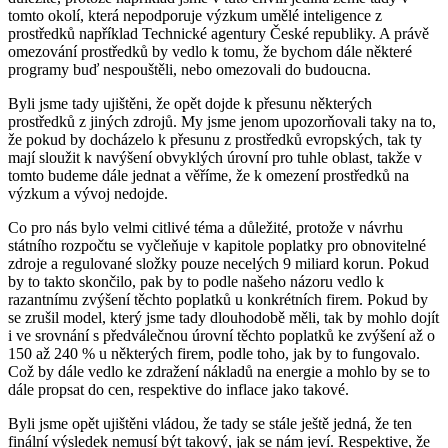
tomto okolí, která nepodporuje výzkum umělé inteligence z
prostředků například Technické agentury České republiky. A právě
omezování prostředků by vedlo k tomu, že bychom dále některé
programy buď nespouštěli, nebo omezovali do budoucna.
Byli jsme tady ujištěni, že opět dojde k přesunu některých
prostředků z jiných zdrojů. My jsme jenom upozorňovali taky na to,
že pokud by docházelo k přesunu z prostředků evropských, tak ty
mají sloužit k navýšení obvyklých úrovní pro tuhle oblast, takže v
tomto budeme dále jednat a věříme, že k omezení prostředků na
výzkum a vývoj nedojde.
Co pro nás bylo velmi citlivé téma a důležité, protože v návrhu
státního rozpočtu se vyčleňuje v kapitole poplatky pro obnovitelné
zdroje a regulované složky pouze necelých 9 miliard korun. Pokud
by to takto skončilo, pak by to podle našeho názoru vedlo k
razantnímu zvýšení těchto poplatků u konkrétních firem. Pokud by
se zrušil model, který jsme tady dlouhodobě měli, tak by mohlo dojít
i ve srovnání s předválečnou úrovní těchto poplatků ke zvýšení až o
150 až 240 % u některých firem, podle toho, jak by to fungovalo.
Což by dále vedlo ke zdražení nákladů na energie a mohlo by se to
dále propsat do cen, respektive do inflace jako takové.
Byli jsme opět ujištěni vládou, že tady se stále ještě jedná, že ten
finální výsledek nemusí být takový, jak se nám jeví. Respektive, že