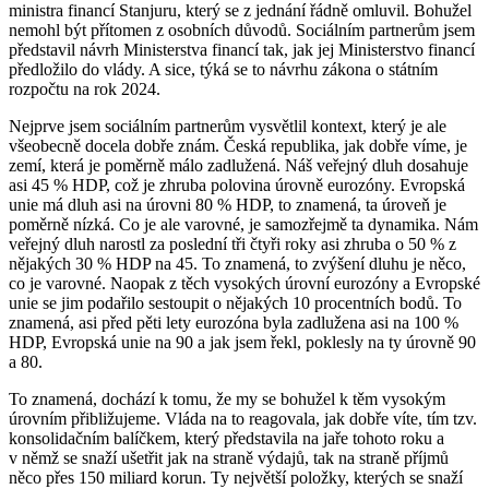
ministra financí Stanjuru, který se z jednání řádně omluvil. Bohužel
nemohl být přítomen z osobních důvodů. Sociálním partnerům jsem
představil návrh Ministerstva financí tak, jak jej Ministerstvo financí
předložilo do vlády. A sice, týká se to návrhu zákona o státním
rozpočtu na rok 2024.
Nejprve jsem sociálním partnerům vysvětlil kontext, který je ale
všeobecně docela dobře znám. Česká republika, jak dobře víme, je
zemí, která je poměrně málo zadlužená. Náš veřejný dluh dosahuje
asi 45 % HDP, což je zhruba polovina úrovně eurozóny. Evropská
unie má dluh asi na úrovni 80 % HDP, to znamená, ta úroveň je
poměrně nízká. Co je ale varovné, je samozřejmě ta dynamika. Nám
veřejný dluh narostl za poslední tři čtyři roky asi zhruba o 50 % z
nějakých 30 % HDP na 45. To znamená, to zvýšení dluhu je něco,
co je varovné. Naopak z těch vysokých úrovní eurozóny a Evropské
unie se jim podařilo sestoupit o nějakých 10 procentních bodů. To
znamená, asi před pěti lety eurozóna byla zadlužena asi na 100 %
HDP, Evropská unie na 90 a jak jsem řekl, poklesly na ty úrovně 90
a 80.
To znamená, dochází k tomu, že my se bohužel k těm vysokým
úrovním přibližujeme. Vláda na to reagovala, jak dobře víte, tím tzv.
konsolidačním balíčkem, který představila na jaře tohoto roku a
v němž se snaží ušetřit jak na straně výdajů, tak na straně příjmů
něco přes 150 miliard korun. Ty největší položky, kterých se snaží