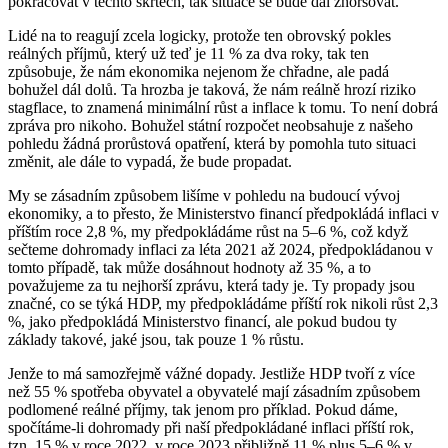
pokračovat v těchto škrtech, tak situace se bude dál zhoršovat.
Lidé na to reagují zcela logicky, protože ten obrovský pokles
reálných příjmů, který už teď je 11 % za dva roky, tak ten
způsobuje, že nám ekonomika nejenom že chřadne, ale padá
bohužel dál dolů. Ta hrozba je taková, že nám reálně hrozí riziko
stagflace, to znamená minimální růst a inflace k tomu. To není dobrá
zpráva pro nikoho. Bohužel státní rozpočet neobsahuje z našeho
pohledu žádná prorůstová opatření, která by pomohla tuto situaci
změnit, ale dále to vypadá, že bude propadat.
My se zásadním způsobem lišíme v pohledu na budoucí vývoj
ekonomiky, a to přesto, že Ministerstvo financí předpokládá inflaci v
příštím roce 2,8 %, my předpokládáme růst na 5–6 %, což když
sečteme dohromady inflaci za léta 2021 až 2024, předpokládanou v
tomto případě, tak může dosáhnout hodnoty až 35 %, a to
považujeme za tu nejhorší zprávu, která tady je. Ty propady jsou
značné, co se týká HDP, my předpokládáme příští rok nikoli růst 2,3
%, jako předpokládá Ministerstvo financí, ale pokud budou ty
základy takové, jaké jsou, tak pouze 1 % růstu.
Jenže to má samozřejmě vážné dopady. Jestliže HDP tvoří z více
než 55 % spotřeba obyvatel a obyvatelé mají zásadním způsobem
podlomené reálné příjmy, tak jenom pro příklad. Pokud dáme,
spočítáme-li dohromady při naší předpokládané inflaci příští rok,
tzn. 15 % v roce 2022, v roce 2023 přibližně 11 % plus 5–6 % v