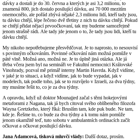
dávky a dostali je do 30. června a kterých je asi 3,2 milionu, to
znamená 800, jich dostalo posilující dávku, asi 70 000 mezitím
onemocnělo, ale pořád zbývá nějaké 2,3 milionu lidí, kteří tady jsou,
tu dávku chtějí, lépe řečeno dvě třetiny z nich tu dávku chtějí. Pokud
se chtějí přidat nějací prvoočkovaní, tak my budeme samozřejmě
jenom strašně rádi. Ale tady jde jenom o to, že tady jsou lidi, kteří tu
dávku chtějí.
My nikoho nepotřebujeme přesvědčovat. Je to naprosto, to nesouvisí
s povinným očkováním. Povinné očkování nám možná pomůže v
páté vlně. Možná ano, možná ne. Je to úplně jiná otázka. Ale já
třeba včera jsem byl na semináři ve Fakultní nemocnici Královské
Vinohrady, pozval mě primář interny Martin Havrda. Když vidíme,
v jaké je to situaci, a když vidíme, jak to bude vypadat, jak v
modelech, tak podle toho, jak se to rozvíjelo v Izraeli, za dva týdny,
my musíme řešit to, co je za dva týdny.
A opravdu, když už doktor Mounajjed začal s těmi hokejovými
metaforami z Nagana, tak já bych citoval svého oblíbeného filozofa
Wayna Gretzkeho, který říká: Bruslím tam, kde puk bude. Ne tam,
kde je. Řešme to, co bude za dva týdny a k tomu nám pomůže
jenom okamžitě teď, tuto sobotu v ambulantních ordinacích začít
očkovat a očkovat posilující dávku.
Jana Adamcová, tisková mluvčí vlády:
Další dotaz, prosím.