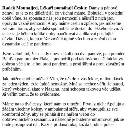
Radek Mounajjed, Lékaři pomáhají Česku:
Dámy a pánové,
zdraví, to je to nejdůležitější, co všichni máme. Bohužel, v poslední
době víme, že spousta z nás jsou nemocní a někteří z nich jsou
opravdu vážně nemocní. A my máme cestu a způsob, jak můžeme
zabránit tomu, aby se další spoluobčané dostali do těžkého stavu. A
ta cesta je během krátké doby naočkovat a aplikovat posilující
dávku. Dávka, která může změnit úplně všechno a změní celou
dynamiku celé té pandemie.
Jsem velmi rád, že se tady dnes setkali oba dva pánové, pan premiér
Babiš a pan premiér Fiala, a podpořili pod taktovkou naší iniciativy
dobrou věc a to je boj proti pandemii a proti šíření a proti závažným
průběhům.
Jak můžeme tohle udělat? Vím, že někdo z vás řekne, milion dávek
za jeden týden, to je úplně nemožné. Mně se nechce věřit, že národ,
který vybojoval zlato v Naganu, není schopen takovou věc udělat.
Já věřím tomu, že to zvládneme.
Máme na to dvě cesty, které nám to umožní. První z nich: Apeluju a
žádám všechny kolegy v ambulantní sféře, aby vystoupili ze své
komfortní zóny, aby se přihlásili na našem webu do
dobrovolnického seznamu, a následně je budeme informovat, jak se
bude postupovat dál. Každá přidaná ruka, každá hodina práce