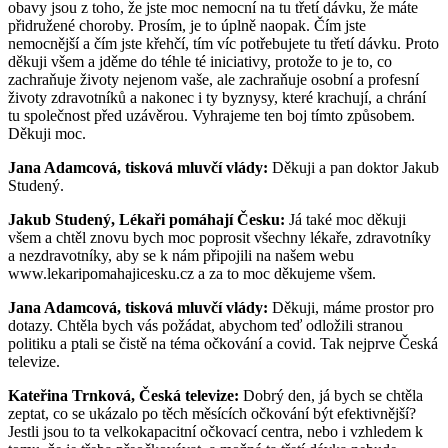
obavy jsou z toho, že jste moc nemocní na tu třetí dávku, že máte
přidružené choroby. Prosím, je to úplně naopak. Čím jste
nemocnější a čím jste křehčí, tím víc potřebujete tu třetí dávku. Proto
děkuji všem a jděme do téhle té iniciativy, protože to je to, co
zachraňuje životy nejenom vaše, ale zachraňuje osobní a profesní
životy zdravotníků a nakonec i ty byznysy, které krachují, a chrání
tu společnost před uzávěrou. Vyhrajeme ten boj tímto způsobem.
Děkuji moc.
Jana Adamcová, tisková mluvčí vlády:
Děkuji a pan doktor Jakub
Studený.
Jakub Studený, Lékaři pomáhají Česku:
Já také moc děkuji
všem a chtěl znovu bych moc poprosit všechny lékaře, zdravotníky
a nezdravotníky, aby se k nám připojili na našem webu
www.lekaripomahajicesku.cz a za to moc děkujeme všem.
Jana Adamcová, tisková mluvčí vlády:
Děkuji, máme prostor pro
dotazy. Chtěla bych vás požádat, abychom teď odložili stranou
politiku a ptali se čistě na téma očkování a covid. Tak nejprve Česká
televize.
Kateřina Trnková, Česká televize:
Dobrý den, já bych se chtěla
zeptat, co se ukázalo po těch měsících očkování být efektivnější?
Jestli jsou to ta velkokapacitní očkovací centra, nebo i vzhledem k