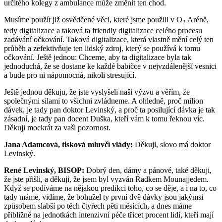
určitého kolegy z ambulance může změnit ten chod.
Musíme použít již osvědčené věci, které jsme použili v O
Aréně,
2
tedy digitalizace a taková ta friendly digitalizace celého procesu
zadávání očkování. Taková digitalizace, která vlastně mění celý ten
průběh a zefektivňuje ten lidský zdroj, který se používá k tomu
očkování. Ještě jednou: Chceme, aby ta digitalizace byla tak
jednoduchá, že se dostane ke každé babičce v nejvzdálenější vesnici
a bude pro ni nápomocná, nikoli stresující.
Ještě jednou děkuju, že jste vyslyšeli naši výzvu a věřím, že
společnými silami to všichni zvládneme. A ohledně, proč milion
dávek, je tady pan doktor Levinský, a proč ta posilující dávka je tak
zásadní, je tady pan docent Duška, kteří vám k tomu řeknou víc.
Děkuji mockrát za vaši pozornost.
Jana Adamcová, tisková mluvčí vlády:
Děkuji, slovo má doktor
Levinský.
René Levinský, BISOP:
Dobrý den, dámy a pánové, také děkuji,
že jste přišli, a děkuji, že jsem byl vyzván Radkem Mounajjedem.
Když se podíváme na nějakou predikci toho, co se děje, a i na to, co
tady máme, vidíme, že bohužel ty první dvě dávky jsou jakýmsi
způsobem slabší po těch čtyřech pěti měsících, a dnes máme
přibližně na jednotkách intenzivní péče třicet procent lidí, kteří mají