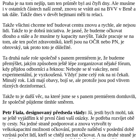
Praha je na tom nejlíp, tam ten průměr byl asi čtyři dny. Ale musíme
i v ostatních částech naší země, znovu se vrátit asi na BVV v Brně a
tak dále. Takže dnes v devět hejtmani měli tu relaci.
Takže všichni chceme teď budovat centra znovu a rychle, ale nejsou
lidi. Takže to je dobrá iniciativa. Je jasné, že budeme očkovat
dlouho a stále a že musíme ty kapacity navýšit. Takže pracuje se na
tom, ale ten počet zdravotníků, kteří jsou na OČR nebo PN, je
obrovský, tak proto toto je důležité.
Ta druhá naše role společně s panem premiérem je, že budeme
přemýšlet, jakým způsobem ještě lépe zorganizovat nějaké fórum,
kdy přijdou odborníci a řeknou: Nebojte se té vakcíny, není
experimentální, je vyzkoušená. Vždyť jsme celý rok na ni čekali.
Minulý rok. Lidi mají obavy, bojí se, ale protože jsou pod vlivem
různých dezinformací.
Takže to je další věc, na které jsme se s panem premiérem domluvili,
že společně půjdeme tímhle směrem.
Petr Fiala, designovaný předseda vlády:
Já, jestli bych mohl, tak
se ještě vyjádřím k té první části vaší otázky. Je potřeba rozvíjet obě
ty cesty. Na jedné straně podporovat a znova vytvořit ty
velkokapacitní možnosti očkování, protože naštěstí v poslední době
vzrůstá počet lidí, kteří se chtějí nechat očkovat. A na druhé straně je