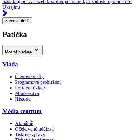
nasiukrajinci.cz - web koordinující nabídky i žádosti o pomoc pro
Ukrajinu
Zobrazit další
Patička
Možná hledáte
Vláda
Členové vlády
Programové prohlášení
Postavení vlády
Ministerstva
Historie
Média centrum
Aktuálně
Očekávané události
Tiskové zprávy