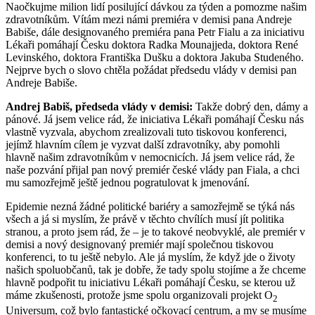
Naočkujme milion lidí posilující dávkou za týden a pomozme našim
zdravotníkům. Vítám mezi námi premiéra v demisi pana Andreje
Babiše, dále designovaného premiéra pana Petr Fialu a za iniciativu
Lékaři pomáhají Česku doktora Radka Mounajjeda, doktora René
Levinského, doktora Františka Dušku a doktora Jakuba Studeného.
Nejprve bych o slovo chtěla požádat předsedu vlády v demisi pan
Andreje Babiše.
Andrej Babiš, předseda vlády v demisi:
Takže dobrý den, dámy a
pánové. Já jsem velice rád, že iniciativa Lékaři pomáhají Česku nás
vlastně vyzvala, abychom zrealizovali tuto tiskovou konferenci,
jejímž hlavním cílem je vyzvat další zdravotníky, aby pomohli
hlavně našim zdravotníkům v nemocnicích. Já jsem velice rád, že
naše pozvání přijal pan nový premiér české vlády pan Fiala, a chci
mu samozřejmě ještě jednou pogratulovat k jmenování.
Epidemie nezná žádné politické bariéry a samozřejmě se týká nás
všech a já si myslím, že právě v těchto chvílích musí jít politika
stranou, a proto jsem rád, že – je to takové neobvyklé, ale premiér v
demisi a nový designovaný premiér mají společnou tiskovou
konferenci, to tu ještě nebylo. Ale já myslím, že když jde o životy
našich spoluobčanů, tak je dobře, že tady spolu stojíme a že chceme
hlavně podpořit tu iniciativu Lékaři pomáhají Česku, se kterou už
máme zkušenosti, protože jsme spolu organizovali projekt O
2
Universum, což bylo fantastické očkovací centrum, a my se musíme