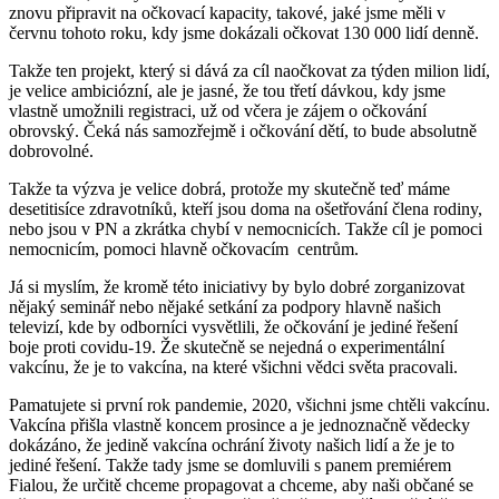
znovu připravit na očkovací kapacity, takové, jaké jsme měli v
červnu tohoto roku, kdy jsme dokázali očkovat 130 000 lidí denně.
Takže ten projekt, který si dává za cíl naočkovat za týden milion lidí,
je velice ambiciózní, ale je jasné, že tou třetí dávkou, kdy jsme
vlastně umožnili registraci, už od včera je zájem o očkování
obrovský. Čeká nás samozřejmě i očkování dětí, to bude absolutně
dobrovolné.
Takže ta výzva je velice dobrá, protože my skutečně teď máme
desetitisíce zdravotníků, kteří jsou doma na ošetřování člena rodiny,
nebo jsou v PN a zkrátka chybí v nemocnicích. Takže cíl je pomoci
nemocnicím, pomoci hlavně očkovacím centrům.
Já si myslím, že kromě této iniciativy by bylo dobré zorganizovat
nějaký seminář nebo nějaké setkání za podpory hlavně našich
televizí, kde by odborníci vysvětlili, že očkování je jediné řešení
boje proti covidu-19. Že skutečně se nejedná o experimentální
vakcínu, že je to vakcína, na které všichni vědci světa pracovali.
Pamatujete si první rok pandemie, 2020, všichni jsme chtěli vakcínu.
Vakcína přišla vlastně koncem prosince a je jednoznačně vědecky
dokázáno, že jedině vakcína ochrání životy našich lidí a že je to
jediné řešení. Takže tady jsme se domluvili s panem premiérem
Fialou, že určitě chceme propagovat a chceme, aby naši občané se