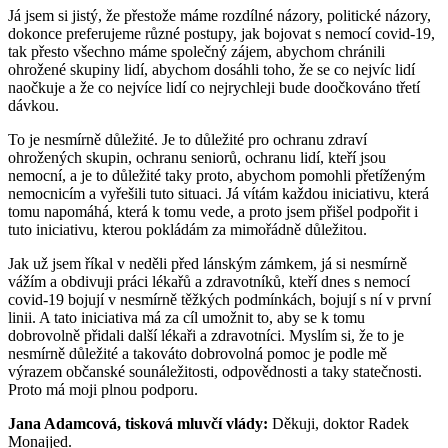
Já jsem si jistý, že přestože máme rozdílné názory, politické názory,
dokonce preferujeme různé postupy, jak bojovat s nemocí covid-19,
tak přesto všechno máme společný zájem, abychom chránili
ohrožené skupiny lidí, abychom dosáhli toho, že se co nejvíc lidí
naočkuje a že co nejvíce lidí co nejrychleji bude doočkováno třetí
dávkou.
To je nesmírně důležité. Je to důležité pro ochranu zdraví
ohrožených skupin, ochranu seniorů, ochranu lidí, kteří jsou
nemocní, a je to důležité taky proto, abychom pomohli přetíženým
nemocnicím a vyřešili tuto situaci. Já vítám každou iniciativu, která
tomu napomáhá, která k tomu vede, a proto jsem přišel podpořit i
tuto iniciativu, kterou pokládám za mimořádně důležitou.
Jak už jsem říkal v neděli před lánským zámkem, já si nesmírně
vážím a obdivuji práci lékařů a zdravotníků, kteří dnes s nemocí
covid-19 bojují v nesmírně těžkých podmínkách, bojují s ní v první
linii. A tato iniciativa má za cíl umožnit to, aby se k tomu
dobrovolně přidali další lékaři a zdravotníci. Myslím si, že to je
nesmírně důležité a takováto dobrovolná pomoc je podle mě
výrazem občanské sounáležitosti, odpovědnosti a taky statečnosti.
Proto má moji plnou podporu.
Jana Adamcová, tisková mluvčí vlády:
Děkuji, doktor Radek
Monajjed.