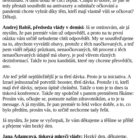
nesouhlasí. A další dotaz se chci zeptat: Chápu to dobře, že jste se
tedy přestali soustředit na antivaxery a odmítače očkování a
pandemii chcete vyhrát díky těm, kteří mají vlastně vůli se očkovat?
Děkuji.
Andrej Babiš, předseda vlády v demisi:
Já se omlouvám, ale já
myslím, že pan premiér vám už odpověděl, a proto na tu první
otázku vám určitě nebudeme chtít odpovědět. My se soustřeďujeme
na to, abychom vyvrátili obavy, protože z těch naočkovaných, a teď
jsem viděl nějaký průzkum, nenaočkovaných, 68 procent z těch
nenaočkovaných údajně má obavy, je pod vlivem různých
dezinformací. Takže to jsou kandidáti, které my chceme přesvědčit,
ano.
Ale teď ještě nejdůležitější je ta třetí dávka. Proto je ta iniciativa. A
Izrael jednoznačně potvrdil: booster, třetí dávka. Protože i ti, kteří
mají dvě dávky, nejsou úplně chráněni. Takže o tom je to dnes ta
tisková konference. Takže my společně s panem premiérem říkáme:
Prosím vás, očkujte se, pomozte našim zdravotníkům, a to je ta
message. A já myslím, že pan premiér to řekl velice dobře, a to, co
bylo předtím, prosím vás, to určitě nechceme tady řešit.
Já myslím, že jsme se vyčerpali, že vám děkujeme a těšíme se příště
a přejeme vám hezký den.
Jana Adamcová, tisková mluvčí vlády:
Hezký den, děkujeme.