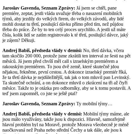
Jaroslav Gavenda, Seznam Zprávy:
Já jsem se chtěl, pane
premiére, zeptat, jestli vláda uvažuje třeba o nasazení mobilních
týmů, aby jezdily do velkých firem, do velkých závodů, aby lidé
mohli dostat tu třetí, posilující dávku přímo před tím, než půjdou
třeba do práce. Že by to ten celý proces urychlilo. A jestli už máte
čísla, kolik lidí se zatím registrovalo k té třetí, posilující dávce, jaký
je zájem? Děkuji.
Andrej Babiš, předseda vlády v demisi:
No, třetí dávka, včera
tam skočilo 200 000, protože jsme zkrátili ten interval ze šesti na pět
měsíců. Já jsem před chvílí měl call s izraelským premiérem a
rakouským premiérem. To jsou dvě země, které skutečně jdou
nějakou, řekněme, první cestou. A dokonce izraelský premiér říká,
že ta třetí dávka je nejdůležitější, tak jak o tom mluvil pan Levinský.
Ta skutečně ochrání, a on dokonce mluvil o zkrácení na tři až čtyři
měsíce. Takže to je otázka pro odborníky, aby se k tomu postavili. A
teď jsem zapomněl, co jste se ještě ptal?
Jaroslav Gavenda, Seznam Zprávy:
Ty mobilní týmy…
Andrej Babiš, předseda vlády v demisi:
Mobilní týmy máme, ale
jsou málo využívány, takže jsou k dispozici. Hlavně, samozřejmě
hlavní problém byl na Moravě, protože Morava všeobecně je méně
naočkovaná než Praha nebo střední Čechy a tak dále, ale jsou k