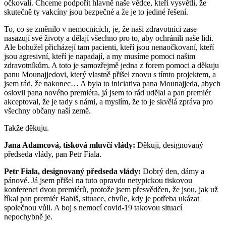
očkovali. Chceme podpořit hlavně naše vědce, kteří vysvětlí, že
skutečně ty vakcíny jsou bezpečné a že je to jediné řešení.
To, co se změnilo v nemocnicích, je, že naši zdravotníci zase
nasazují své životy a dělají všechno pro to, aby ochránili naše lidi.
Ale bohužel přicházejí tam pacienti, kteří jsou nenaočkovaní, kteří
jsou agresivní, kteří je napadají, a my musíme pomoci našim
zdravotníkům. A toto je samozřejmě jedna z forem pomoci a děkuju
panu Mounajjedovi, který vlastně přišel znovu s tímto projektem, a
jsem rád, že nakonec… A byla to iniciativa pana Mounajjeda, abych
oslovil pana nového premiéra, já jsem to rád udělal a pan premiér
akceptoval, že je tady s námi, a myslím, že to je skvělá zpráva pro
všechny občany naší země.
Takže děkuju.
Jana Adamcová, tisková mluvčí vlády:
Děkuji, designovaný
předseda vlády, pan Petr Fiala.
Petr Fiala, designovaný předseda vlády:
Dobrý den, dámy a
pánové. Já jsem přišel na tuto opravdu netypickou tiskovou
konferenci dvou premiérů, protože jsem přesvědčen, že jsou, jak už
říkal pan premiér Babiš, situace, chvíle, kdy je potřeba ukázat
společnou vůli. A boj s nemocí covid-19 takovou situací
nepochybně je.