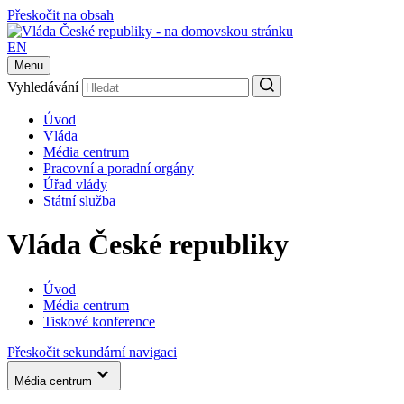
Přeskočit na obsah
EN
Menu
Vyhledávání
Úvod
Vláda
Média centrum
Pracovní a poradní orgány
Úřad vlády
Státní služba
Vláda České republiky
Úvod
Média centrum
Tiskové konference
Přeskočit sekundární navigaci
Média centrum