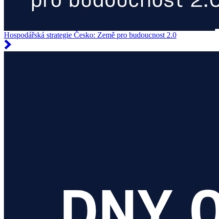
Hospodářská strategie Česko: Země pro budoucnost 2.0