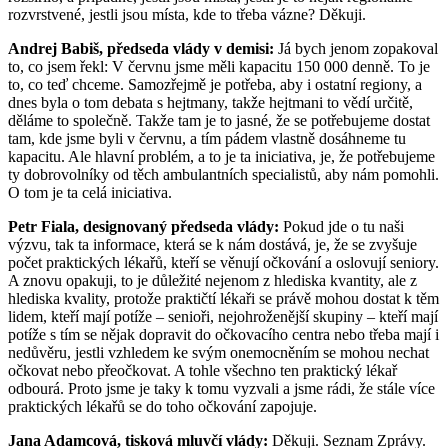
rozvrstvené, jestli jsou místa, kde to třeba vázne? Děkuji.
Andrej Babiš, předseda vlády v demisi:
Já bych jenom zopakoval
to, co jsem řekl: V červnu jsme měli kapacitu 150 000 denně. To je
to, co teď chceme. Samozřejmě je potřeba, aby i ostatní regiony, a
dnes byla o tom debata s hejtmany, takže hejtmani to vědí určitě,
děláme to společně. Takže tam je to jasné, že se potřebujeme dostat
tam, kde jsme byli v červnu, a tím pádem vlastně dosáhneme tu
kapacitu. Ale hlavní problém, a to je ta iniciativa, je, že potřebujeme
ty dobrovolníky od těch ambulantních specialistů, aby nám pomohli.
O tom je ta celá iniciativa.
Petr Fiala, designovaný předseda vlády:
Pokud jde o tu naši
výzvu, tak ta informace, která se k nám dostává, je, že se zvyšuje
počet praktických lékařů, kteří se věnují očkování a oslovují seniory.
A znovu opakuji, to je důležité nejenom z hlediska kvantity, ale z
hlediska kvality, protože praktičtí lékaři se právě mohou dostat k těm
lidem, kteří mají potíže – senioři, nejohroženější skupiny – kteří mají
potíže s tím se nějak dopravit do očkovacího centra nebo třeba mají i
nedůvěru, jestli vzhledem ke svým onemocněním se mohou nechat
očkovat nebo přeočkovat. A tohle všechno ten praktický lékař
odbourá. Proto jsme je taky k tomu vyzvali a jsme rádi, že stále více
praktických lékařů se do toho očkování zapojuje.
Jana Adamcová, tisková mluvčí vlády:
Děkuji. Seznam Zprávy.