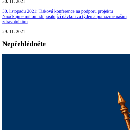
30. 11. 2021
30. listopadu 2021: Tisková konference na podporu projektu
Naočkujme milion lidí posilující dávkou za týden a pomozme našim
zdravotníkům
29. 11. 2021
Nepřehlédněte