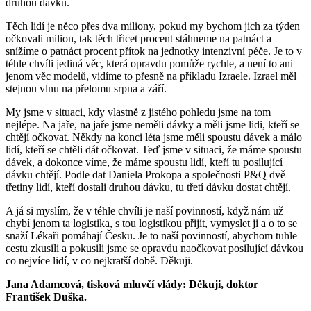
druhou dávku.
Těch lidí je něco přes dva miliony, pokud my bychom jich za týden
očkovali milion, tak těch třicet procent stáhneme na patnáct a
snížíme o patnáct procent přítok na jednotky intenzivní péče. Je to v
téhle chvíli jediná věc, která opravdu pomůže rychle, a není to ani
jenom věc modelů, vidíme to přesně na příkladu Izraele. Izrael měl
stejnou vlnu na přelomu srpna a září.
My jsme v situaci, kdy vlastně z jistého pohledu jsme na tom
nejlépe. Na jaře, na jaře jsme neměli dávky a měli jsme lidi, kteří se
chtějí očkovat. Někdy na konci léta jsme měli spoustu dávek a málo
lidí, kteří se chtěli dát očkovat. Teď jsme v situaci, že máme spoustu
dávek, a dokonce víme, že máme spoustu lidí, kteří tu posilující
dávku chtějí. Podle dat Daniela Prokopa a společnosti P&Q dvě
třetiny lidí, kteří dostali druhou dávku, tu třetí dávku dostat chtějí.
A já si myslím, že v téhle chvíli je naší povinností, když nám už
chybí jenom ta logistika, s tou logistikou přijít, vymyslet ji a o to se
snaží Lékaři pomáhají Česku. Je to naší povinností, abychom tuhle
cestu zkusili a pokusili jsme se opravdu naočkovat posilující dávkou
co nejvíce lidí, v co nejkratší době. Děkuji.
Jana Adamcová, tisková mluvčí vlády: Děkuji, doktor
František Duška.