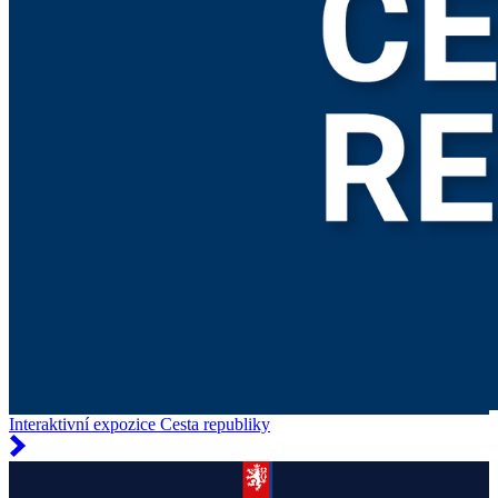
Interaktivní expozice Cesta republiky