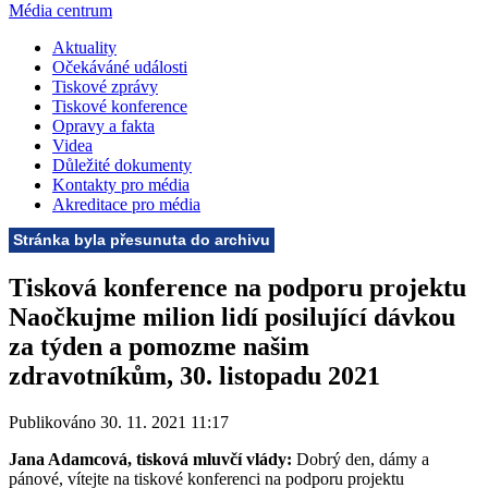
Média centrum
Aktuality
Očekáváné události
Tiskové zprávy
Tiskové konference
Opravy a fakta
Videa
Důležité dokumenty
Kontakty pro média
Akreditace pro média
Stránka byla přesunuta do archivu
Tisková konference na podporu projektu
Naočkujme milion lidí posilující dávkou
za týden a pomozme našim
zdravotníkům, 30. listopadu 2021
Publikováno 30. 11. 2021 11:17
Jana Adamcová, tisková mluvčí vlády:
Dobrý den, dámy a
pánové, vítejte na tiskové konferenci na podporu projektu