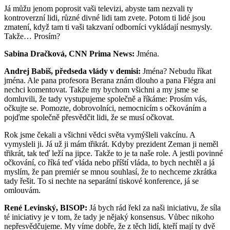
Já můžu jenom poprosit vaši televizi, abyste tam nezvali ty
kontroverzní lidi, různé divné lidi tam zvete. Potom ti lidé jsou
zmatení, když tam ti vaši takzvaní odborníci vykládají nesmysly.
Takže… Prosím?
Sabina Dračková, CNN Prima News:
Jména.
Andrej Babiš, předseda vlády v demisi:
Jména? Nebudu říkat
jména. Ale pana profesora Berana znám dlouho a pana Flégra ani
nechci komentovat. Takže my bychom všichni a my jsme se
domluvili, že tady vystupujeme společně a říkáme: Prosím vás,
očkujte se. Pomozte, dobrovolníci, nemocnicím s očkováním a
pojďme společně přesvědčit lidi, že se musí očkovat.
Rok jsme čekali a všichni vědci světa vymýšleli vakcínu. A
vymysleli ji. Já už ji mám třikrát. Kdyby prezident Zeman ji neměl
třikrát, tak teď leží na jipce. Takže to je ta naše role. A jestli povinné
očkování, co říká teď vláda nebo příští vláda, to bych nechtěl a já
myslím, že pan premiér se mnou souhlasí, že to nechceme zkrátka
tady řešit. To si nechte na separátní tiskové konference, já se
omlouvám.
René Levinský, BISOP:
Já bych rád řekl za naši iniciativu, že síla
té iniciativy je v tom, že tady je nějaký konsensus. Vůbec nikoho
nepřesvědčujeme. My víme dobře, že z těch lidí, kteří mají ty dvě