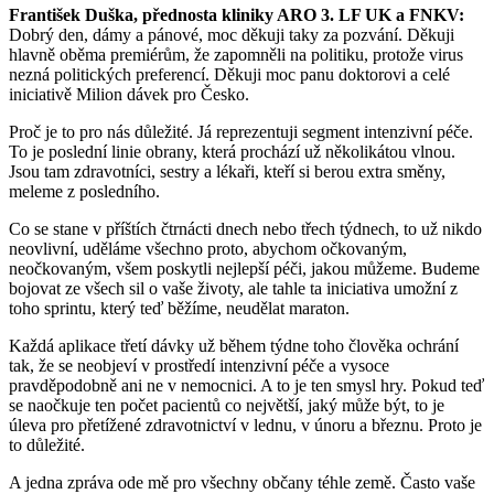
František Duška, přednosta kliniky ARO 3. LF UK a FNKV:
Dobrý den, dámy a pánové, moc děkuji taky za pozvání. Děkuji
hlavně oběma premiérům, že zapomněli na politiku, protože virus
nezná politických preferencí. Děkuji moc panu doktorovi a celé
iniciativě Milion dávek pro Česko.
Proč je to pro nás důležité. Já reprezentuji segment intenzivní péče.
To je poslední linie obrany, která prochází už několikátou vlnou.
Jsou tam zdravotníci, sestry a lékaři, kteří si berou extra směny,
meleme z posledního.
Co se stane v příštích čtrnácti dnech nebo třech týdnech, to už nikdo
neovlivní, uděláme všechno proto, abychom očkovaným,
neočkovaným, všem poskytli nejlepší péči, jakou můžeme. Budeme
bojovat ze všech sil o vaše životy, ale tahle ta iniciativa umožní z
toho sprintu, který teď běžíme, neudělat maraton.
Každá aplikace třetí dávky už během týdne toho člověka ochrání
tak, že se neobjeví v prostředí intenzivní péče a vysoce
pravděpodobně ani ne v nemocnici. A to je ten smysl hry. Pokud teď
se naočkuje ten počet pacientů co největší, jaký může být, to je
úleva pro přetížené zdravotnictví v lednu, v únoru a březnu. Proto je
to důležité.
A jedna zpráva ode mě pro všechny občany téhle země. Často vaše