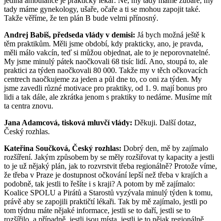
jediná ambulance je praktický lékař. Ne, my tady máme zubaře, my
tady máme gynekology, ušaře, očaře a ti se mohou zapojit také.
Takže věříme, že ten plán B bude velmi přínosný.
Andrej Babiš, předseda vlády v demisi:
Já bych možná ještě k
těm praktikům. Měli jsme období, kdy prakticky, ano, je pravda,
měli málo vakcín, teď si můžou objednat, ale to je neporovnatelné.
My jsme minulý pátek naočkovali 68 tisíc lidí. Ano, stoupá to, ale
praktici za týden naočkovali 80 000. Takže my v těch očkovacích
centrech naočkujeme za jeden a půl dne to, co oni za týden. My
jsme zavedli různé motivace pro praktiky, od 1. 9. mají bonus pro
lidi a tak dále, ale zkrátka jenom s praktiky to nedáme. Musíme mít
ta centra znovu.
Jana Adamcová, tisková mluvčí vlády:
Děkuji. Další dotaz,
Český rozhlas.
Kateřina Součková, Český rozhlas:
Dobrý den, mě by zajímalo
rozšíření. Jakým způsobem by se měly rozšiřovat ty kapacity a jestli
to je už nějaký plán, jak to rozvrstvit třeba regionálně? Protože víme,
že třeba v Praze je dostupnost očkování lepší než třeba v krajích a
podobně, tak jestli to řešíte i s kraji? A potom by mě zajímalo:
Koalice SPOLU a Pirátů a Starostů vyzývala minulý týden k tomu,
právě aby se zapojili praktičtí lékaři. Tak by mě zajímalo, jestli po
tom týdnu máte nějaké informace, jestli se to daří, jestli se to
rozšířilo, a případně, jestli jsou místa, jestli je to nějak regionálně