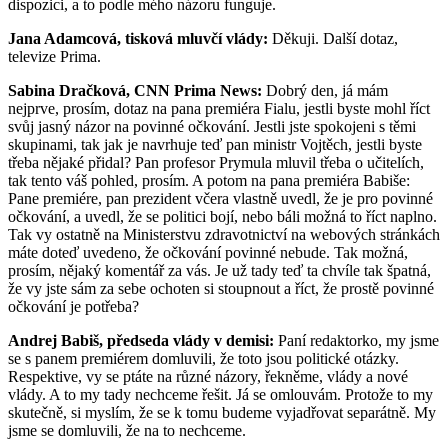
dispozici, a to podle mého názoru funguje.
Jana Adamcová, tisková mluvčí vlády:
Děkuji. Další dotaz,
televize Prima.
Sabina Dračková, CNN Prima News:
Dobrý den, já mám
nejprve, prosím, dotaz na pana premiéra Fialu, jestli byste mohl říct
svůj jasný názor na povinné očkování. Jestli jste spokojeni s těmi
skupinami, tak jak je navrhuje teď pan ministr Vojtěch, jestli byste
třeba nějaké přidal? Pan profesor Prymula mluvil třeba o učitelích,
tak tento váš pohled, prosím. A potom na pana premiéra Babiše:
Pane premiére, pan prezident včera vlastně uvedl, že je pro povinné
očkování, a uvedl, že se politici bojí, nebo báli možná to říct naplno.
Tak vy ostatně na Ministerstvu zdravotnictví na webových stránkách
máte doteď uvedeno, že očkování povinné nebude. Tak možná,
prosím, nějaký komentář za vás. Je už tady teď ta chvíle tak špatná,
že vy jste sám za sebe ochoten si stoupnout a říct, že prostě povinné
očkování je potřeba?
Andrej Babiš, předseda vlády v demisi:
Paní redaktorko, my jsme
se s panem premiérem domluvili, že toto jsou politické otázky.
Respektive, vy se ptáte na různé názory, řekněme, vlády a nové
vlády. A to my tady nechceme řešit. Já se omlouvám. Protože to my
skutečně, si myslím, že se k tomu budeme vyjadřovat separátně. My
jsme se domluvili, že na to nechceme.