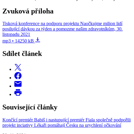
Zvuková příloha
Tisková konference na podporu projektu Naočkujme milion lidí
posilující dávkou za týden a pomozme našim zdravotníkům, 30.
listopadu 2021
mp3 • 14250 kB
Sdílet článek
Související články
Končící premiér Babiš i nastupující premiér Fiala společně podpořili
projekt inciativy Lékaři pomáhají Česku na urychlení očkování