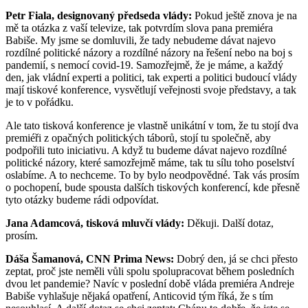
Petr Fiala, designovaný předseda vlády:
Pokud ještě znova je na
mě ta otázka z vaší televize, tak potvrdím slova pana premiéra
Babiše. My jsme se domluvili, že tady nebudeme dávat najevo
rozdílné politické názory a rozdílné názory na řešení nebo na boj s
pandemií, s nemocí covid-19. Samozřejmě, že je máme, a každý
den, jak vládní experti a politici, tak experti a politici budoucí vlády
mají tiskové konference, vysvětlují veřejnosti svoje představy, a tak
je to v pořádku.
Ale tato tisková konference je vlastně unikátní v tom, že tu stojí dva
premiéři z opačných politických táborů, stojí tu společně, aby
podpořili tuto iniciativu. A když tu budeme dávat najevo rozdílné
politické názory, které samozřejmě máme, tak tu sílu toho poselství
oslabíme. A to nechceme. To by bylo neodpovědné. Tak vás prosím
o pochopení, bude spousta dalších tiskových konferencí, kde přesně
tyto otázky budeme rádi odpovídat.
Jana Adamcová, tisková mluvčí vlády:
Děkuji. Další dotaz,
prosím.
Dáša Šamanová, CNN Prima News:
Dobrý den, já se chci přesto
zeptat, proč jste neměli vůli spolu spolupracovat během posledních
dvou let pandemie? Navíc v poslední době vláda premiéra Andreje
Babiše vyhlašuje nějaká opatření, Anticovid tým říká, že s tím