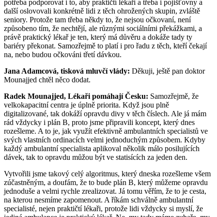
potřeba podporovat i to, aby praktičtí lékaři a třeba i pojišťovny a
další oslovovali konkrétně lidi z těch ohrožených skupin, zvláště
seniory. Protože tam třeba někdy to, že nejsou očkovaní, není
způsobeno tím, že nechtějí, ale různými sociálními překážkami, a
právě praktický lékař je ten, který má důvěru a dokáže tady ty
bariéry překonat. Samozřejmě to platí i pro řadu z těch, kteří čekají
na, nebo budou očkováni třetí dávkou.
Jana Adamcová, tisková mluvčí vlády:
Děkuji, ještě pan doktor
Mounajjed chtěl něco dodat.
Radek Mounajjed, Lékaři pomáhají Česku:
Samozřejmě, že
velkokapacitní centra je úplně priorita. Když jsou plně
digitalizované, tak dokáží opravdu divy v těch číslech. Ale já mám
rád vždycky i plán B, proto jsme připravili koncept, který dnes
rozešleme. A to je, jak využít efektivně ambulantních specialistů ve
svých vlastních ordinacích velmi jednoduchým způsobem. Kdyby
každý ambulantní specialista aplikoval několik málo posilujících
dávek, tak to opravdu můžou být ve statisících za jeden den.
Vytvořili jsme takový celý algoritmus, který dneska rozešleme všem
zúčastněným, a doufám, že to bude plán B, který můžeme opravdu
jednoduše a velmi rychle zrealizovat. Já tomu věřím, že to je cesta,
na kterou nesmíme zapomenout. A říkám schválně ambulantní
specialisté, nejen praktičtí lékaři, protože lidi vždycky si myslí, že