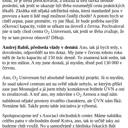
tomu, že je třeba přeočkovávat, a možná ta třetí dávka nebude
poslední, tak jestli se ukazuje být třeba rozumnější cesta praktických
lékařů. Zkrátka mít nějaká udržitelná místa, která standardně jsou v
provozu a kam ti lidé mají možnost častěji chodit? A potom bych se
chtěl zeptat, pane premiére, vy jste říkal, že bude potřeba navýšit
očkovací kapacity, vrátit se někam na úroveň z června. Pochvaloval
jste si tady chod centra O
Universum, tak jestli se třeba zvažuje, že
2
by se tam provoz obnovil? Děkuji.
Andrej Babiš, předseda vlády v demisi:
Ano, tak já bych tedy, s
dovolením, odpověděl na ten dotaz. My jsme v červnu tohoto roku
měli de facto kapacitu až 150 tisíc denně. To znamená krát sedm, tak
to je ten milion. A my jsme dostali, já myslím, těsně pod 130 000 v
červnu.
Ano, O
Universum byl absolutně fantastický projekt. Já si myslím,
2
že snad takové centrum ani na světě nikde nebylo, se kterým přišel
zase pan Mounajjed a já jsem tehdy kontaktovat ředitele ÚVN a oni
to zrealizovali. A teď ano, my mluvíme s O
Arenou a mají nám
2
nabídnout nějaké prostory trvalého charakteru, ale ÚVN nám říká:
Nemáme lidi. Takže proto tahle iniciativa je výborná.
Spolupracujeme teď s Asociací obchodních center. Máme nabídku
celého patra v obchodním domě Kotva, ano, tak to určitě taky asi
budeme chtít využít. No a samozřejmě z hlediska čekacích lhůt