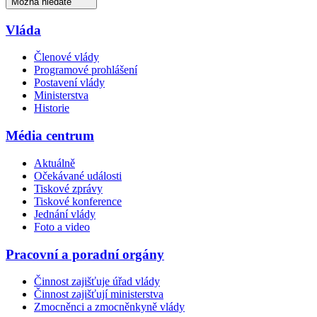
Možná hledáte
Vláda
Členové vlády
Programové prohlášení
Postavení vlády
Ministerstva
Historie
Média centrum
Aktuálně
Očekávané události
Tiskové zprávy
Tiskové konference
Jednání vlády
Foto a video
Pracovní a poradní orgány
Činnost zajišťuje úřad vlády
Činnost zajišťují ministerstva
Zmocněnci a zmocněnkyně vlády