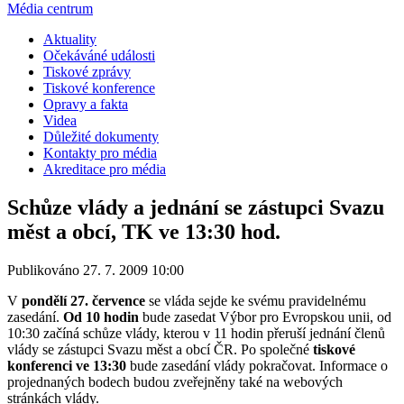
Média centrum
Aktuality
Očekáváné události
Tiskové zprávy
Tiskové konference
Opravy a fakta
Videa
Důležité dokumenty
Kontakty pro média
Akreditace pro média
Schůze vlády a jednání se zástupci Svazu
měst a obcí, TK ve 13:30 hod.
Publikováno 27. 7. 2009 10:00
V
pondělí 27. července
se vláda sejde ke svému pravidelnému
zasedání.
Od 10 hodin
bude zasedat Výbor pro Evropskou unii, od
10:30 začíná schůze vlády, kterou v 11 hodin přeruší jednání členů
vlády se zástupci Svazu měst a obcí ČR. Po společné
tiskové
konferenci ve 13:30
bude zasedání vlády pokračovat. Informace o
projednaných bodech budou zveřejněny také na webových
stránkách vlády.