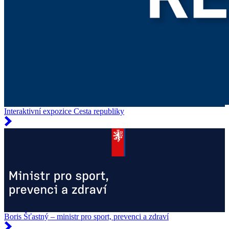
Interaktivní expozice Cesta republiky
Boris Šťastný – ministr pro sport, prevenci a zdraví