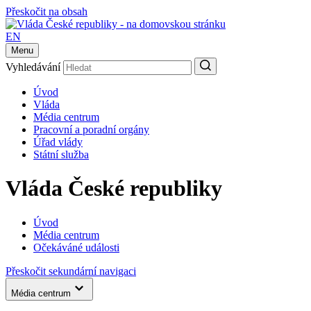
Přeskočit na obsah
EN
Menu
Vyhledávání
Úvod
Vláda
Média centrum
Pracovní a poradní orgány
Úřad vlády
Státní služba
Vláda České republiky
Úvod
Média centrum
Očekáváné události
Přeskočit sekundární navigaci
Média centrum