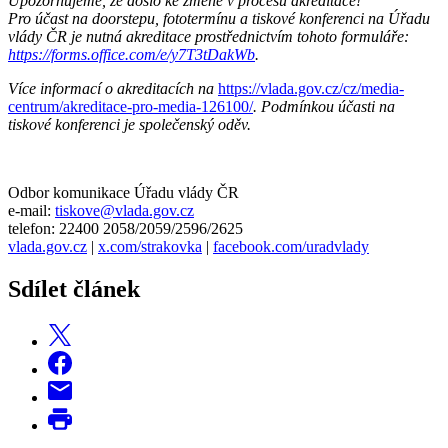
Upozorňujeme, že došlo ke změně v procesu akreditace!
Pro účast na doorstepu, fototermínu a tiskové konferenci na Úřadu
vlády ČR je nutná akreditace prostřednictvím tohoto formuláře:
https://forms.office.com/e/y7T3tDakWb
.
Více informací o akreditacích na
https://vlada.gov.cz/cz/media-
centrum/akreditace-pro-media-126100/
. Podmínkou účasti na
tiskové konferenci je společenský oděv.
Odbor komunikace Úřadu vlády ČR
e-mail:
tiskove@vlada.gov.cz
telefon: 22400 2058/2059/2596/2625
vlada.gov.cz
|
x.com/strakovka
|
facebook.com/uradvlady
Sdílet článek