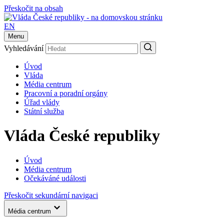
Přeskočit na obsah
EN
Menu
Vyhledávání
Úvod
Vláda
Média centrum
Pracovní a poradní orgány
Úřad vlády
Státní služba
Vláda České republiky
Úvod
Média centrum
Očekáváné události
Přeskočit sekundární navigaci
Média centrum