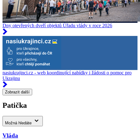
Dny otevřených dveří objektů Úřadu vlády v roce 2026
nasiukrajinci.cz - web koordinující nabídky i žádosti o pomoc pro
Ukrajinu
Zobrazit další
Patička
Možná hledáte
Vláda