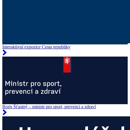
Interaktivní expozice Cesta republiky
Boris Šťastný – ministr pro sport, prevenci a zdraví