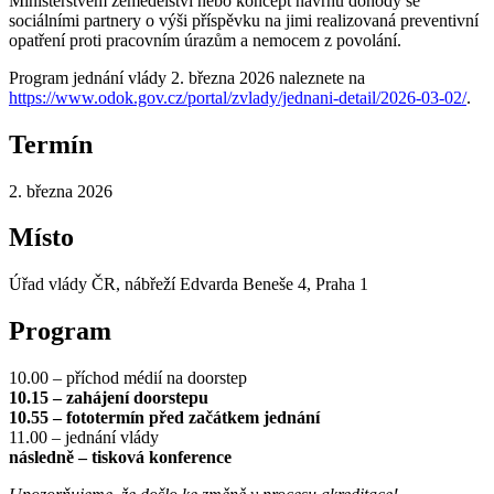
Ministerstvem zemědělství nebo koncept návrhu dohody se
sociálními partnery o výši příspěvku na jimi realizovaná preventivní
opatření proti pracovním úrazům a nemocem z povolání.
Program jednání vlády 2. března 2026 naleznete na
https://www.odok.gov.cz/portal/zvlady/jednani-detail/2026-03-02/
.
Termín
2. března 2026
Místo
Úřad vlády ČR, nábřeží Edvarda Beneše 4, Praha 1
Program
10.00 – příchod médií na doorstep
10.15 – zahájení doorstepu
10.55 – fototermín před začátkem jednání
11.00 – jednání vlády
následně – tisková konference