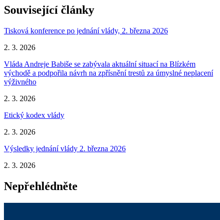
Související články
Tisková konference po jednání vlády, 2. března 2026
2. 3. 2026
Vláda Andreje Babiše se zabývala aktuální situací na Blízkém
východě a podpořila návrh na zpřísnění trestů za úmyslné neplacení
výživného
2. 3. 2026
Etický kodex vlády
2. 3. 2026
Výsledky jednání vlády 2. března 2026
2. 3. 2026
Nepřehlédněte