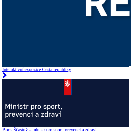
Interaktivní expozice Cesta republiky
Boris Šťastný – ministr pro sport, prevenci a zdraví