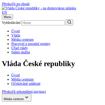
Přeskočit na obsah
EN
Menu
Vyhledávání
Úvod
Vláda
Média centrum
Pracovní a poradní orgány
Úřad vlády
Státní služba
Vláda České republiky
Úvod
Média centrum
Očekáváné události
Přeskočit sekundární navigaci
Média centrum