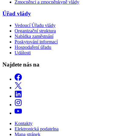
Zmocněnci a zmocněnkyně vlády
Úřad vlády
Vedoucí Úřadu vlády
Organizační struktura
Nabídka zaměstnání
Poskytování informací
Hospodaření úřadu
Události
Najdete nás na
Kontakty
Elektronická podatelna
Mapa stránek