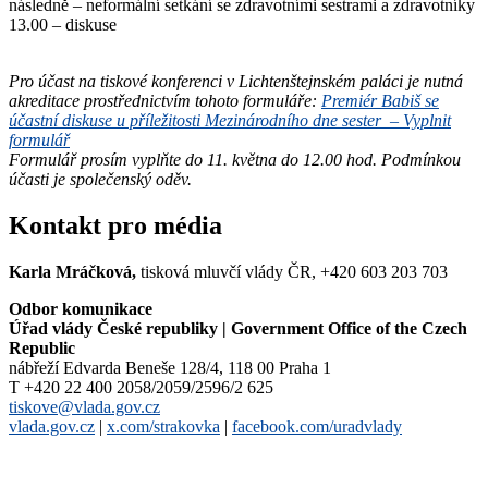
následně – neformální setkání se zdravotními sestrami a zdravotníky
13.00 – diskuse
Pro účast na tiskové konferenci v Lichtenštejnském paláci je nutná
akreditace prostřednictvím tohoto formuláře:
Premiér Babiš se
účastní diskuse u příležitosti Mezinárodního dne sester – Vyplnit
formulář
Formulář prosím vyplňte do 11. května do 12.00 hod. Podmínkou
účasti je společenský oděv.
Kontakt pro média
Karla Mráčková,
tisková mluvčí vlády ČR, +420 603 203 703
Odbor komunikace
Úřad vlády České republiky | Government Office of the Czech
Republic
nábřeží Edvarda Beneše 128/4, 118 00 Praha 1
T +420 22 400 2058/2059/2596/2 625
tiskove@vlada.gov.cz
vlada.gov.cz
|
x.com/strakovka
|
facebook.com/uradvlady