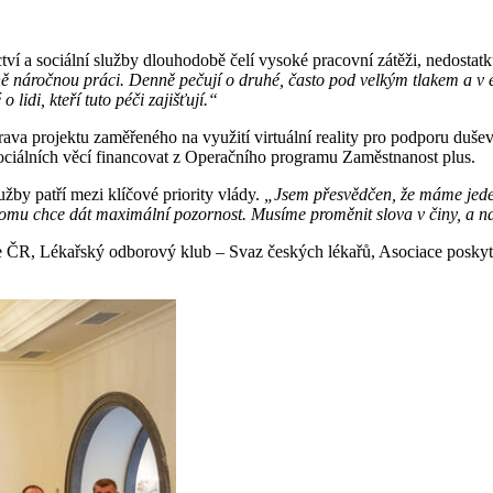
ictví a sociální služby dlouhodobě čelí vysoké pracovní zátěži, nedost
ě náročnou práci. Denně pečují o druhé, často pod velkým tlakem a v 
lidi, kteří tuto péči zajišťují.“
ava projektu zaměřeného na využití virtuální reality pro podporu dušev
sociálních věcí financovat z Operačního programu Zaměstnanost plus.
užby patří mezi klíčové priority vlády.
„Jsem přesvědčen, že máme jeden
tomu chce dát maximální pozornost. Musíme proměnit slova v činy, a n
če ČR, Lékařský odborový klub – Svaz českých lékařů, Asociace posky