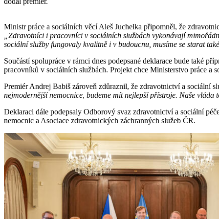
dodal premiér.
Ministr práce a sociálních věcí Aleš Juchelka připomněl, že zdravotn
„Zdravotníci i pracovníci v sociálních službách vykonávají mimořádn
sociální služby fungovaly kvalitně i v budoucnu, musíme se starat také o 
Součástí spolupráce v rámci dnes podepsané deklarace bude také přípr
pracovníků v sociálních službách. Projekt chce Ministerstvo práce a 
Premiér Andrej Babiš zároveň zdůraznil, že zdravotnictví a sociální sl
nejmodernější nemocnice, budeme mít nejlepší přístroje. Naše vláda 
Deklaraci dále podepsaly Odborový svaz zdravotnictví a sociální pé
nemocnic a Asociace zdravotnických záchranných služeb ČR.