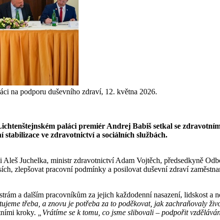
áci na podporu duševního zdraví, 12. května 2026.
v Lichtenštejnském paláci premiér Andrej Babiš setkal se zdravotní
stabilizace ve zdravotnictví a sociálních službách.
ěci Aleš Juchelka, ministr zdravotnictví Adam Vojtěch, předsedkyně Od
sích, zlepšovat pracovní podmínky a posilovat duševní zdraví zaměstna
trám a dalším pracovníkům za jejich každodenní nasazení, lidskost a 
ujeme třeba, a znovu je potřeba za to poděkovat, jak zachraňovaly ži
tními kroky.
„Vrátíme se k tomu, co jsme slibovali – podpořit vzdělává