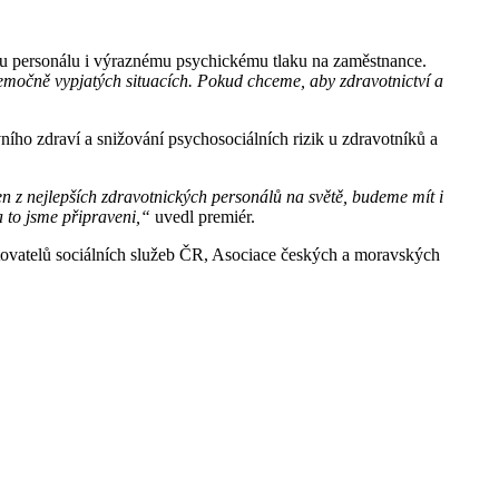
atku personálu i výraznému psychickému tlaku na zaměstnance.
emočně vypjatých situacích. Pokud chceme, aby zdravotnictví a
ního zdraví a snižování psychosociálních rizik u zdravotníků a
 z nejlepších zdravotnických personálů na světě, budeme mít i
a to jsme připraveni,“
uvedl premiér.
tovatelů sociálních služeb ČR, Asociace českých a moravských