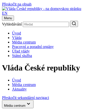
Přeskočit na obsah
EN
Menu
Vyhledávání
Úvod
Vláda
Média centrum
Pracovní a poradní orgány
Úřad vlády
Státní služba
Vláda České republiky
Úvod
Média centrum
Aktuality
Přeskočit sekundární navigaci
Média centrum