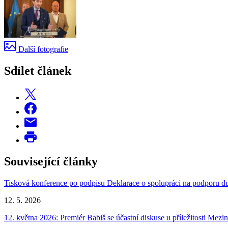
Další fotografie
Sdílet článek
Související články
Tisková konference po podpisu Deklarace o spolupráci na podporu du
12. 5. 2026
12. května 2026: Premiér Babiš se účastní diskuse u příležitosti Mezi