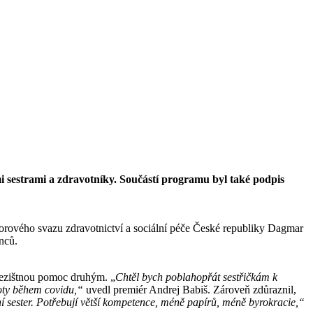
mi sestrami a zdravotníky. Součástí programu byl také podpis
borového svazu zdravotnictví a sociální péče České republiky Dagmar
nců.
nezištnou pomoc druhým. „
Chtěl bych poblahopřát sestřičkám k
voty během covidu,“
uvedl premiér Andrej Babiš. Zároveň zdůraznil,
ní sester. Potřebují větší kompetence, méně papírů, méně byrokracie,“