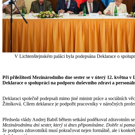
V Lichtenštejnském paláci byla podepsána Deklarace o spolupr
Při příležitosti Mezinárodního dne sester se v úterý 12. května 
Deklarace o spolupráci na podporu duševního zdraví a personální 
Deklaraci společně podepsali mimo jiné ministr práce a sociálních v
Žitníková. Cílem deklarace je podpořit pracovníky v náročných profe
Předseda vlády Andrej Babiš během setkání poděkoval zdravotním ses
Mezinárodnímu dni sester, který si dnes připomínáme. Dobře si pamat
že podpora zdravotníků musí pokračovat nejen formálně, ale i konkré