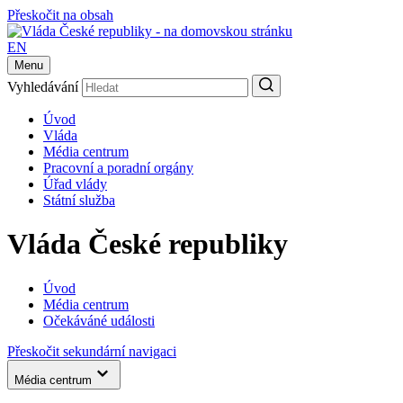
Přeskočit na obsah
EN
Menu
Vyhledávání
Úvod
Vláda
Média centrum
Pracovní a poradní orgány
Úřad vlády
Státní služba
Vláda České republiky
Úvod
Média centrum
Očekáváné události
Přeskočit sekundární navigaci
Média centrum