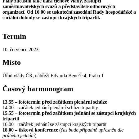
Fialy zúčastní také další členové vlády, zástupci
zaměstnavatelských svazů a představitelé odborových
organizací. Od 16.00 se uskuteční zasedání Rady hospodářské a
sociální dohody se zástupci krajských tripartit.
Termín
10. července 2023
Místo
Úřad vlády ČR, nábřeží Edvarda Beneše 4, Praha 1
Časový harmonogram
13.55 – fototermín před začátkem plenární schůze
14.00 – začátek jednání plenární schůze tripartity
15.55 – fototermín před začátkem jednání se zástupci krajských
tripartit
16.00 – začátek jednání se zástupci krajských tripartit
18.00 – tisková konference
(
čas bude případně upřesněn dle
průběhu jednání
)