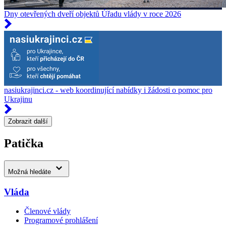
Dny otevřených dveří objektů Úřadu vlády v roce 2026
nasiukrajinci.cz - web koordinující nabídky i žádosti o pomoc pro
Ukrajinu
Zobrazit další
Patička
Možná hledáte
Vláda
Členové vlády
Programové prohlášení