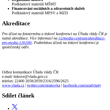
Podkladový materiál MŠMT
Financování sociálních a zdravotních služeb
Podkladový materiál MPSV a MZD
Akreditace
Pro účast na fototermínu a tiskové konferenci na Úřadu vlády ČR je
nutná akreditace. Více informací na
/cz/media-centrum/akreditace-
pro-media-126100/
.
Podmínkou účasti na tiskové konferenci je
společenský oděv.
Odbor komunikace Úřadu vlády ČR
e-mail: tiskove@vlada.gov.cz
telefon: 22400 2058/2059/2316/2596/2625
www.vlada.cz
|
twitter.com/strakovka
|
facebook.com/uradvlady
Sdílet článek