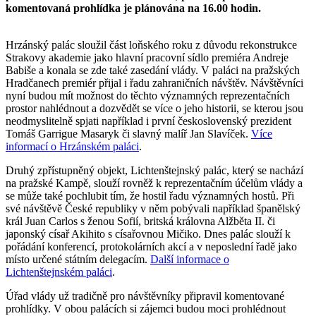
komentovaná prohlídka je plánována na 16.00 hodin.
Hrzánský palác sloužil část loňského roku z důvodu rekonstrukce
Strakovy akademie jako hlavní pracovní sídlo premiéra Andreje
Babiše a konala se zde také zasedání vlády. V paláci na pražských
Hradčanech premiér přijal i řadu zahraničních návštěv. Návštěvníci
nyní budou mít možnost do těchto významných reprezentačních
prostor nahlédnout a dozvědět se více o jeho historii, se kterou jsou
neodmyslitelně spjati například i první československý prezident
Tomáš Garrigue Masaryk či slavný malíř Jan Slavíček.
Více
informací o Hrzánském paláci
.
Druhý zpřístupněný objekt, Lichtenštejnský palác, který se nachází
na pražské Kampě, slouží rovněž k reprezentačním účelům vlády a
se může také pochlubit tím, že hostil řadu významných hostů. Při
své návštěvě České republiky v něm pobývali například španělský
král Juan Carlos s ženou Sofií, britská královna Alžběta II. či
japonský císař Akihito s císařovnou Mičiko. Dnes palác slouží k
pořádání konferencí, protokolárních akcí a v neposlední řadě jako
místo určené státním delegacím.
Další informace o
Lichtenštejnském paláci
.
Úřad vlády už tradičně pro návštěvníky připravil komentované
prohlídky. V obou palácích si zájemci budou moci prohlédnout