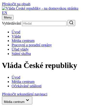
Přeskočit na obsah
EN
Menu
Vyhledávání
Úvod
Vláda
Média centrum
Pracovní a poradní orgány
Úřad vlády
Státní služba
Vláda České republiky
Úvod
Média centrum
Očekáváné události
Přeskočit sekundární navigaci
Média centrum