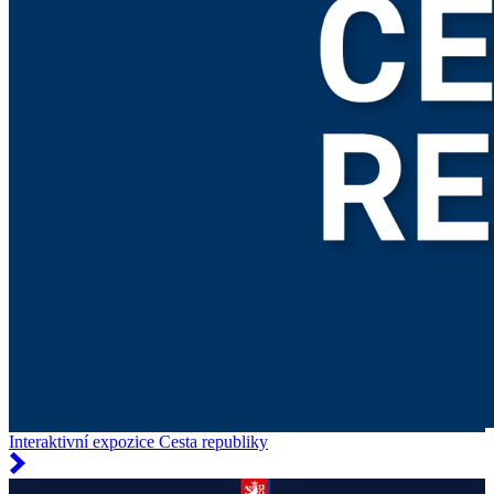
Interaktivní expozice Cesta republiky