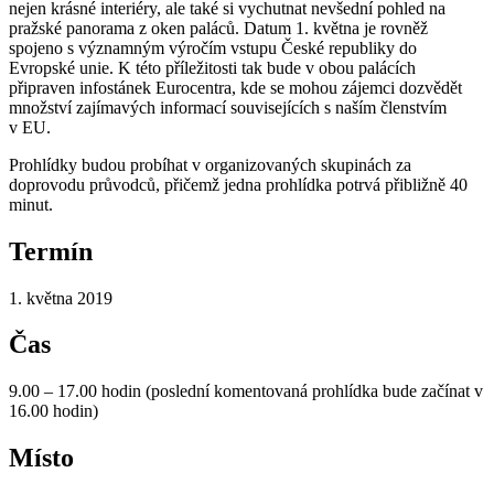
nejen krásné interiéry, ale také si vychutnat nevšední pohled na
pražské panorama z oken paláců. Datum 1. května je rovněž
spojeno s významným výročím vstupu České republiky do
Evropské unie. K této příležitosti tak bude v obou palácích
připraven infostánek Eurocentra, kde se mohou zájemci dozvědět
množství zajímavých informací souvisejících s naším členstvím
v EU.
Prohlídky budou probíhat v organizovaných skupinách za
doprovodu průvodců, přičemž jedna prohlídka potrvá přibližně 40
minut.
Termín
1. května 2019
Čas
9.00 – 17.00 hodin (poslední komentovaná prohlídka bude začínat v
16.00 hodin)
Místo