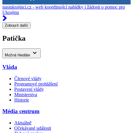
nasiukrajinci.cz - web koordinující nabídky i žádosti o pomoc pro
Ukrajinu
Zobrazit další
Patička
Možná hledáte
Vláda
Členové vlády
Programové prohlášení
Postavení vlády
Ministerstva
Historie
Média centrum
Aktuálně
Očekávané události