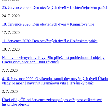
25. července 2020: Den otevřených dveří v Lichtenštejnském paláci
24. 7. 2020
18. července 2020: Den otevřených dveří v Kramářově vile
17. 7. 2020
11. července 2020: Den otevřených dveří v Hrzánském paláci
10. 7. 2020
Na dny otevřených dveří využilo příležitost prohlédnout si objekty
Úřadu vlády více než 1 800 zájemců
7. 7. 2020
4.–6. července 2020: O víkendu startují dny otevřených dveří Úřadu
vlády, je možné navštívit Kramářovu vilu a Hrzánský palác
2. 7. 2020
Úřad vlády ČR od července zpřístupní pro veřejnost veškeré své
historické objekty